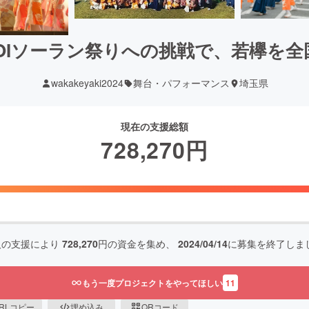
KOIソーラン祭りへの挑戦で、若欅を
wakakeyaki2024
舞台・パフォーマンス
埼玉県
現在の支援総額
728,270
円
人の支援により
728,270
円の資金を集め、
2024/04/14
に募集を終了しま
もう一度プロジェクトをやってほしい
11
RLコピー
埋め込み
QRコード