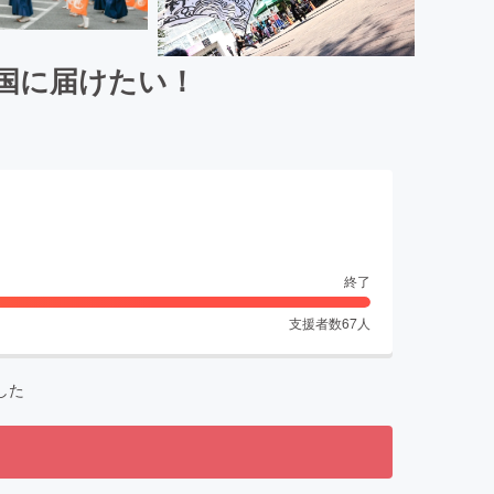
全国に届けたい！
終了
支援者数
67
人
した