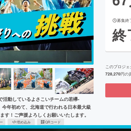
募集終
CAMPFIRE for Social Good
CAMPFIRE Creation
終
CAMPFIREふるさと納税
machi-ya
コミュニティ
このプロジェ
728,270
円の
で活動しているよさこいチームの若欅-
となり、今年初めて、北海道で行われる日本最大級
戦します！ご声援よろしくお願いいたします。
ピー
埋め込み
QRコード