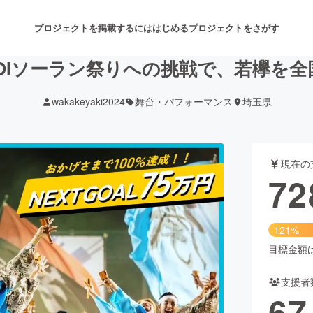
プロジェクトを掲載するには
はじめる
プロジェクトをさがす
KOIソーラン祭りへの挑戦で、若欅を
wakakeyaki2024
舞台・パフォーマンス
埼玉県
注目のリターン
注目の新着プロジェクト
募集終了が近いプロジェクト
も
現在の
音楽
舞台・パフォーマンス
72
ゲーム・サービス開発
フード・飲食店
121%
書籍・雑誌出版
アニメ・漫画
目標金額は6
支援者
チャレンジ
ビューティー・ヘルスケ
67