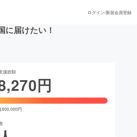
ログイン
/
新規会員登録
全国に届けたい！
うすぐ公開されます
支援総額
プロダクト
8,270
円
ファッション
スポーツ
00,000円
数
ア
ソーシャルグッド
人