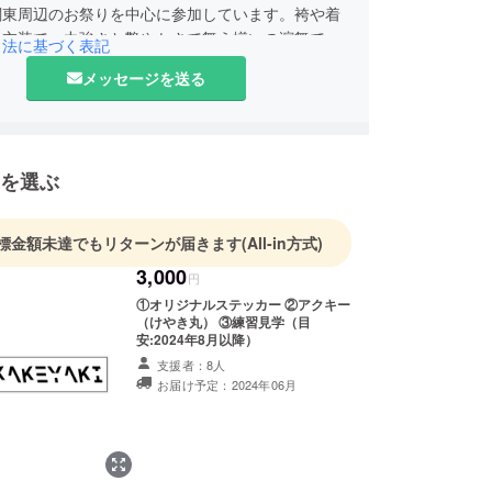
関東周辺のお祭りを中心に参加しています。袴や着
た衣装で、力強さと艶やかさで舞う揃いの演舞で、
引法に基づく表記
に響く演舞を目指しております。
メッセージを送る
を選ぶ
標金額未達でもリターンが届きます
(All-in方式)
3,000
円
①オリジナルステッカー ②アクキー
（けやき丸） ③練習見学（目
安:2024年8月以降）
支援者：8人
お届け予定：2024年06月