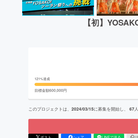
【初】YOSA
121
%達成
目標金額
600,000
円
このプロジェクトは、
2024/03/15
に募集を開始し、
67
ポスト
シェア
LINEで送る
U