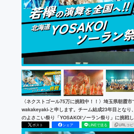
まちづくり・地域活性化
〈ネクストゴール75万に挑戦中！！〉埼玉県朝霞市
wakakeyaki-と申します。チーム結成23年目
のよさこい祭り「YOSAKOIソーラン祭り」に挑
ポスト
シェア
LINEで送る
URLコ