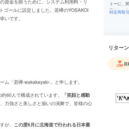
の資金を賄うために、システム利用料・リ
トーに、
トゴールに設定しました。若欅のYOSAKOI
物といっ
特定商取
皆様の心
幸いです。
リターン
目
若欅-wakakeyaki-」と申します。
の約60人で構成されています。
「笑顔と感動
、力強さと美しさと揃いの演舞で、皆様の心
すが、
この度6月に北海道で行われる日本最