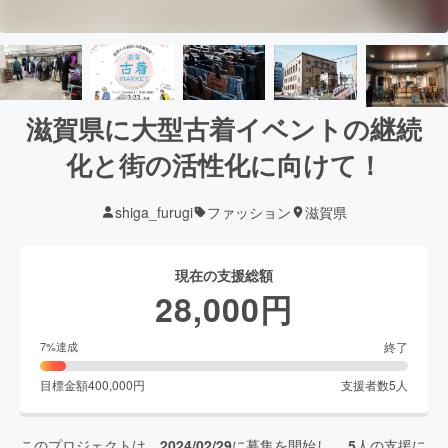
滋賀県に大型古着イベントの継続
化と街の活性化に向けて！
shiga_furugi
ファッション
滋賀県
現在の支援総額
28,000
円
終了
7
%達成
目標金額
400,000
円
支援者数
5
人
このプロジェクトは、
2024/02/29
に募集を開始し、
5
人の支援に