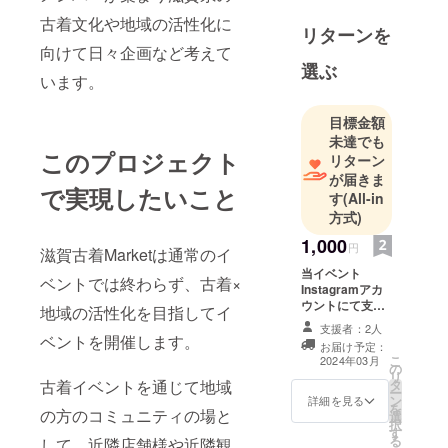
ります。
古着文化や地域の活性化に
滋賀県にも
リターンを
向けて日々企画など考えて
こんなにお
選ぶ
もしろいイ
います。
ベント、こ
んなにおも
目標金額
しろい古着
未達でも
このプロジェクト
リターン
屋さんが皆
が届きま
さんにお伝
で実現したいこと
す
(All-in
えできたら
方式)
嬉しく思い
1,000
ます。
円
滋賀古着Marketは通常のイ
当イベント
ベントでは終わらず、古着×
Instagramアカ
運営チーム
ウントにて支援
地域の活性化を目指してイ
は会社員を
者様のお名前を
支援者：2人
しながら滋
記載した投稿を
ベントを開催します。
お届け予定：
させて頂きま
賀と古着が
こ
2024年03月
の
す！ 掲載方法は
リ
好きなメン
古着イベントを通じて地域
タ
キャプション投
ー
ン
稿しての本文に
詳細を見る
バーが集ま
を
の方のコミュニティの場と
選
支援者様の名前
りました！
択
す
を列挙させて頂
る
して、近隣店舗様や近隣観