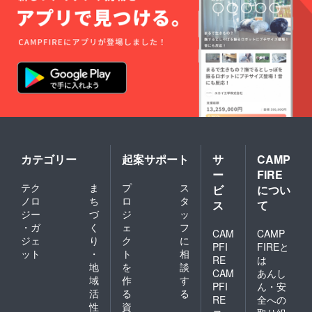
カテゴリー
起案サポート
サ
CAMP
ー
FIRE
テク
ま
プ
ス
ビ
につい
ノロ
ち
ロ
タ
ス
て
ジー
づ
ジ
ッ
・ガ
く
ェ
フ
CAM
CAMP
ジェ
り
ク
に
PFI
FIREと
ット
・
ト
相
RE
は
地
を
談
CAM
あんし
域
作
す
PFI
ん・安
活
る
る
RE
全への
性
資