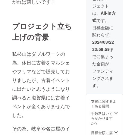
がれば嬉しいです！
時:2024年3月23
との連絡方法:詳
ジェクト
日（土）
細は当イベント
11:00〜20:00
は、
All-In方
Instagramアカ
（17時以降各店
ウントで連絡し
式
です。
舗様判断での退
ます 「滋賀古着
プロジェクト立ち
店の可能性あ
目標金額に
Market」で検索
り） ・場所:旧大
お願いします。
上げの背景
関わらず、
津公会堂 ・支援
者様の交通費、
2024/03/22
滞在費:支援者様
23:59:59
ま
の交通費や滞在
私杉山はダブルワークの
費は各自でご負
でに集まっ
担ください。 ・
為、休日に古着をマルシェ
た金額が
支援者様との連
絡方法:詳細は当
やフリマなどで販売してお
ファンディ
イベント
ングされま
りましたが、古着イベント
Instagramアカ
ウントで連絡し
す。
に出たいと思うようになり
ます 「滋賀古着
Market」で検索
調べると滋賀県には古着イ
お願いします。
支援に関するよ
ベントが全くありませんで
くある質問
手数料はいく
した。
らかかります
か？
その為、岐阜や名古屋のイ
目標金額に届