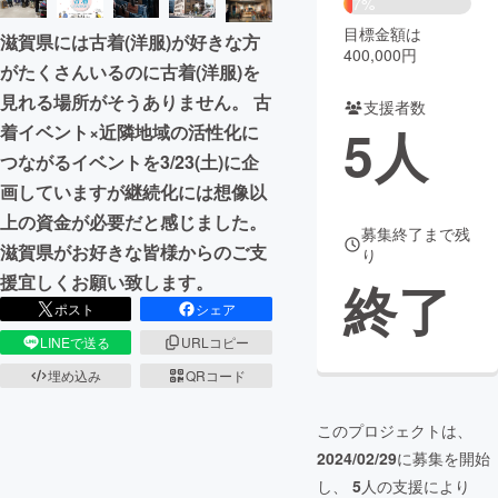
7%
目標金額は
滋賀県には古着(洋服)が好きな方
まちづくり・地域活性化
400,000円
がたくさんいるのに古着(洋服)を
見れる場所がそうありません。 古
支援者数
CAMPFIRE for Social Good
CAMPFIRE Creation
5
人
着イベント×近隣地域の活性化に
CAMPFIREふるさと納税
machi-ya
コミュニティ
つながるイベントを3/23(土)に企
画していますが継続化には想像以
上の資金が必要だと感じました。
募集終了まで残
滋賀県がお好きな皆様からのご支
り
援宜しくお願い致します。
終了
ポスト
シェア
LINEで送る
URLコピー
埋め込み
QRコード
このプロジェクトは、
2024/02/29
に募集を開始
し、
5
人の支援により