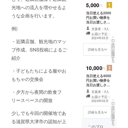
きます。 掲載期
5,000
間は当イベント
円
光地への流入を増やせるよ
Instagramが存
当日使える2000
続する限り掲
うな企画を行います。
円お買い物券を
載。 ※snsに載せ
当日お渡しさせ
るかどうかの可
て頂きます！
例)
否と載せても大
支援者：3人
3/23のイベント
丈夫な場合名前
お届け予定：
当日中のみ使用
を備考欄にご記
こ
2024年03月
の
可能です。 当日
・近隣店舗、観光地のマッ
入お願い致しま
リ
タ
お渡しさせて頂
す。
ー
プ作成、SNS投稿によるご
ン
く際のお名前を
詳細を見る
を
選
備考欄にご記入
択
紹介
す
お願い致しま
る
す。 ・日
10,000
時:2024年3月23
円
・子どもたちによる服やお
日（土）
当日使える4000
11:00〜
もちゃの交換会
円お買い物券を
20:00（17時以
当日お渡しさせ
降各店舗様判断
て頂きます！
での退店の可能
・夕方から夜間の飲食フ
支援者：0人
3/23のイベント
性あり） ・場所:
お届け予定：
当日中のみ使用
リースペースの開放
旧大津公会堂 ・
こ
2024年03月
の
可能です。 当日
支援者様の交通
リ
タ
お渡しさせて頂
費、滞在費:支援
ー
ン
少しでも今回の開催地であ
く際のお名前を
詳細を見る
者様の交通費や
を
選
備考欄にご記入
滞在費は各自で
択
る滋賀県大津市の認知が上
す
お願い致しま
ご負担くださ
る
す。 ・日
このプロ
い。 ・支援者様