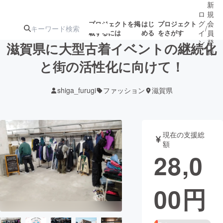
新
ロ
規
グ
会
プロジェクトを掲
はじ
プロジェクト
/
載するには
める
をさがす
イ
員
ン
登
滋賀県に大型古着イベントの継続化
録
と街の活性化に向けて！
人気のプロ
注目のリ
注目の新着プロ
募集終了が近いプ
もうすぐ公開
shiga_furugi
ファッション
滋賀県
ジェクト
ターン
ジェクト
ロジェクト
されます
アート・写真
音楽
現在の支援総
額
28,0
テクノロジー・ガジェット
ゲーム・サ
00
円
映像・映画
書籍・雑誌
ビジネス・起業
チャレンジ