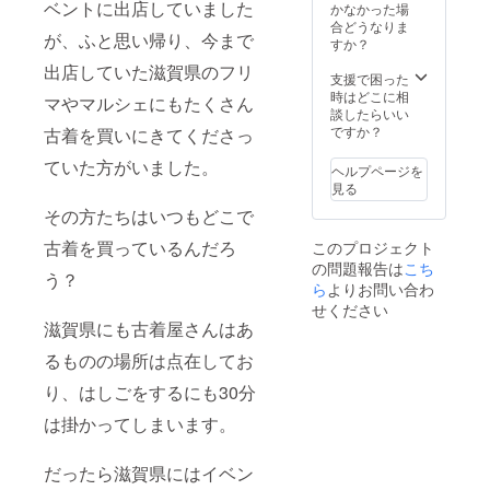
ベントに出店していました
かなかった場
合どうなりま
が、ふと思い帰り、今まで
すか？
出店していた滋賀県のフリ
支援で困った
時はどこに相
マやマルシェにもたくさん
談したらいい
ですか？
古着を買いにきてくださっ
ていた方がいました。
ヘルプページを
見る
その方たちはいつもどこで
古着を買っているんだろ
このプロジェクト
の問題報告は
こち
う？
ら
よりお問い合わ
せください
滋賀県にも古着屋さんはあ
るものの場所は点在してお
り、はしごをするにも30分
は掛かってしまいます。
だったら滋賀県にはイベン