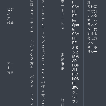
ラ
ポ
針
t
版
ウ
ー
反社基
CAM
ビジ
ビ
ド
ト
本方針
PFI
ネ
ュ
フ
サ
カスタ
RE
ス・
ー
ァ
ー
マーハ
for
起業
テ
ン
ビ
ラスメ
Spor
ィ
デ
ス
ントに
ts
ー
ィ
対する
CAM
・
ン
考え方
PFI
ヘ
グ
クッ
RE
ル
と
キーポ
ふる
ス
は
リシー
さと
ケ
プ
実
納税
ア
ロ
施
AD
アー
舞
ジ
事
FOR
ト・
台
ェ
例
ALL
写真
・
ク
HIO
パ
ト
KOS
フ
の
HI
ォ
作
JFA
ー
り
クラ
マ
方
ウド
ン
プ
統
ファ
ス
ロ
計
ン