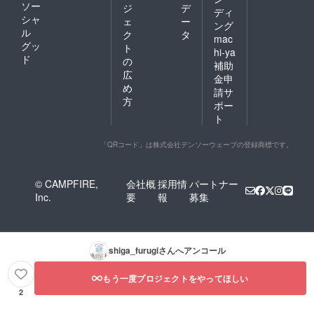
ソー
ジ
デ
ディ
シャ
ェ
ー
ング
ル
ク
タ
mac
グッ
ト
hi-ya
ド
の
補助
広
金申
め
請サ
方
ポー
ト
「QRコード」は株式会社デンソーウェーブの登録商標です。
© CAMPFIRE,
会社概
採用情
パートナー
Inc.
要
報
募集
shiga_furugi
さんへアンコール
もう一度プロジェクトをやってほしい
2