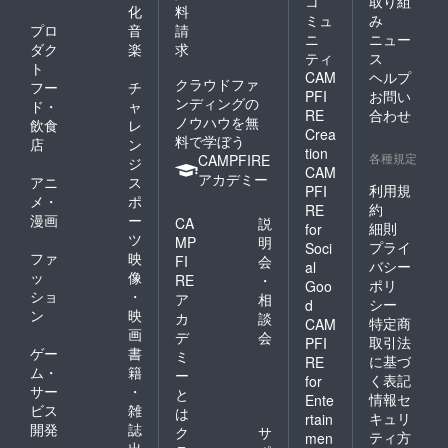
コ
取り組
化
料
ミュ
み
プロ
音
請
ニ
ニュー
ダク
楽
求
ティ
ス
ト
CAM
ヘルプ
クラウドファ
フー
チ
PFI
お問い
ンディングの
ド・
ャ
RE
合わせ
ノウハウを無
飲食
レ
Crea
料で学ぼう
店
ン
tion
各種規定
CAMPFIRE
ジ
CAM
アカデミー
アニ
ス
利用規
PFI
メ・
ポ
約
RE
漫画
ー
CA
説
細則
for
ツ
MP
明
プライ
Soci
ファ
映
FI
会
バシー
al
ッ
像
RE
・
ポリ
Goo
ショ
・
ア
相
シー
d
ン
映
カ
談
特定商
CAM
画
デ
会
取引法
PFI
ゲー
書
ミ
に基づ
RE
ム・
籍
ー
く表記
for
サー
・
と
情報セ
Ente
ビス
雑
は
キュリ
rtain
開発
誌
ク
サ
ティ方
men
出