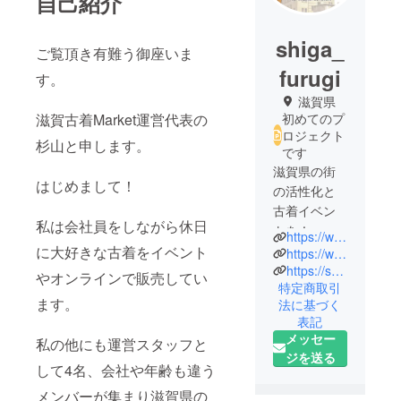
自己紹介
shiga_
ご覧頂き有難う御座いま
furugi
す。
滋賀県
滋賀古着Market運営代表の
初めてのプ
ロジェクト
杉山と申します。
です
滋賀県の街
はじめまして！
の活性化と
古着イベン
私は会社員をしながら休日
トを！
https://www.instagram.com/shiga_furugi_market?igsh=MXRuanVkZHQ3Z24=
を目標に本
に大好きな古着をイベント
https://www.instagram.com/suchi.furugi.clothing?igsh=MWd6eG9ieWdiYjBwZQ==
プロジェク
https://spotime.jp/shigahurugimarket?fbclid=PAAabxxDffGJSjatYx2leFaS0C44vv7FlXfOmJXWv4Pnd4rcrH8eqgwF_IYwM
やオンラインで販売してい
特定商取引
トを立ち上
ます。
法に基づく
げました。
表記
滋賀県には
メッセー
私の他にも運営スタッフと
質の高い古
ジを送る
着屋さんが
して4名、会社や年齢も違う
たくさんあ
メンバーが集まり滋賀県の