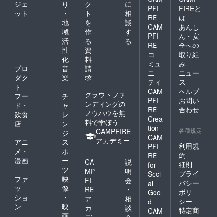
ジェ
り
ク
に
PFI
FIREと
ット
・
ト
相
RE
は
地
を
談
CAM
あんし
域
作
す
PFI
ん・安
活
る
る
RE
全への
性
資
コ
取り組
化
料
ミュ
み
プロ
音
請
ニ
ニュー
ダク
楽
求
ティ
ス
ト
CAM
ヘルプ
クラウドファ
フー
チ
PFI
お問い
ンディングの
ド・
ャ
RE
合わせ
ノウハウを無
飲食
レ
Crea
料で学ぼう
店
ン
tion
各種規定
CAMPFIRE
ジ
CAM
アカデミー
アニ
ス
利用規
PFI
メ・
ポ
約
RE
漫画
ー
CA
説
細則
for
ツ
MP
明
プライ
Soci
ファ
映
FI
会
バシー
al
ッ
像
RE
・
ポリ
Goo
ショ
・
ア
相
シー
d
ン
映
カ
談
特定商
CAM
画
デ
会