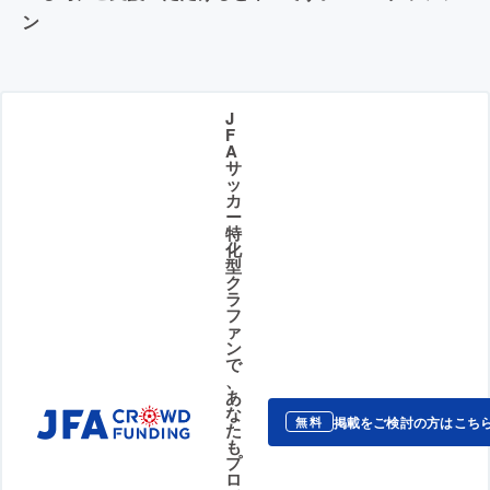
ン
J
F
A
サ
ッ
カ
ー
特
化
型
ク
ラ
フ
ァ
ン
で
、
あ
な
掲載をご検討の方はこち
無料
た
も
プ
ロ