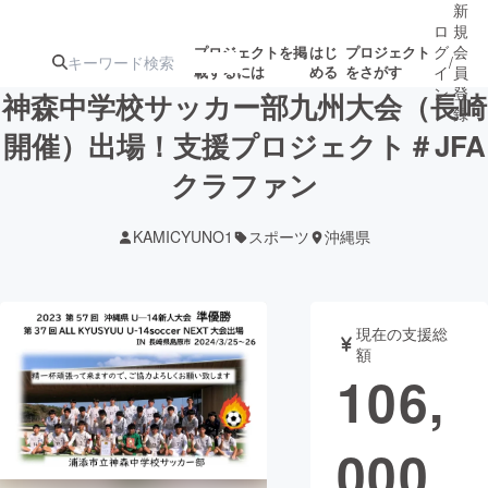
新
ロ
規
グ
会
プロジェクトを掲
はじ
プロジェクト
/
載するには
める
をさがす
イ
員
ン
登
神森中学校サッカー部九州大会（長崎
録
開催）出場！支援プロジェクト＃JFA
クラファン
人気のプロ
注目のリ
注目の新着プロ
募集終了が近いプ
もうすぐ公開
ジェクト
ターン
ジェクト
ロジェクト
されます
KAMICYUNO1
スポーツ
沖縄県
アート・写真
音楽
現在の支援総
テクノロジー・ガジェット
ゲーム・サ
額
106,
映像・映画
書籍・雑誌
000
ビジネス・起業
チャレンジ