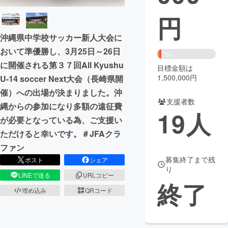
円
まちづくり・地域活性化
沖縄県中学校サッカー新人大会に
おいて準優勝し、3月25日～26日
CAMPFIRE for Social Good
CAMPFIRE Creation
7%
に開催される第３７回All Kyushu
CAMPFIREふるさと納税
machi-ya
コミュニティ
目標金額は
1,500,000円
U-14 soccer Next大会（長崎県開
催）への出場が決まりました。沖
支援者数
縄からの参加になり多額の遠征費
19
人
が必要となっている為、ご支援い
ただけると幸いです。＃JFAクラ
ファン
募集終了まで残
ポスト
シェア
り
LINEで送る
URLコピー
終了
埋め込み
QRコード