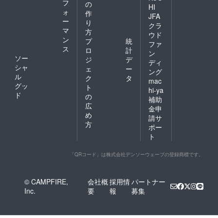
フ
の
HI
ォ
作
JFA
ー
り
クラ
マ
方
ウド
ン
プ
統
ファ
ス
ロ
計
ン
ソー
ジ
デ
ディ
シャ
ェ
ー
ング
ル
ク
タ
mac
グッ
ト
hi-ya
ド
の
補助
広
金申
め
請サ
方
ポー
ト
「QRコード」は株式会社デンソーウェーブの登録商標です。
© CAMPFIRE,
会社概
採用情
パートナー
Inc.
要
報
募集