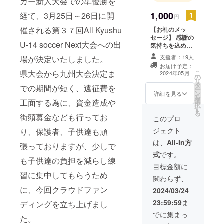
カー新人大会での準優勝を
1,000
経て、3月25日～26日に開
円
催される第３７回All Kyushu
【お礼のメッ
セージ】 感謝の
U-14 soccer Next大会への出
気持ちを込め
て、お礼のメッ
支援者：19人
場が決定いたしました。
セージと試合結
お届け予定：
果をお送りさせ
県大会から九州大会決定ま
こ
2024年05月
の
ていただきま
リ
タ
す。 ※支援金は
での期間が短く、遠征費を
ー
ン
任意に増額可能
詳細を見る
を
選
工面する為に、資金造成や
です。皆様の温
択
す
かい ご支援宜
る
街頭募金なども行ってお
しくお願いしま
このプロ
す。
ジェクト
り、保護者、子供達も頑
は、
All-In方
張っておりますが、少しで
式
です。
も子供達の負担を減らし練
目標金額に
習に集中してもらうため
関わらず、
に、今回クラウドファン
2024/03/24
23:59:59
ま
ディングを立ち上げまし
でに集まっ
た。