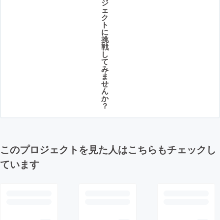
ジ
ェ
ク
ト
に
挑
戦
し
て
み
ま
せ
ん
か
？
このプロジェクトを見た人はこちらもチェックし
ています