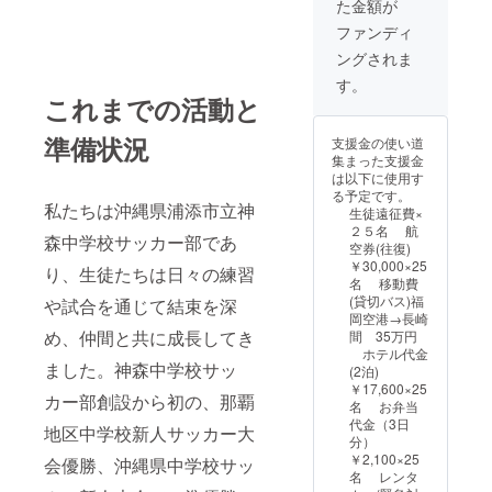
た金額が
ファンディ
ングされま
す。
これまでの活動と
準備状況
支援金の使い道
集まった支援金
は以下に使用す
る予定です。
私たちは沖縄県浦添市立神
生徒遠征費×
２５名 航
森中学校サッカー部であ
空券(往復)
￥30,000×25
り、生徒たちは日々の練習
名 移動費
(貸切バス)福
や試合を通じて結束を深
岡空港→長崎
め、仲間と共に成長してき
間 35万円
ホテル代金
ました。神森中学校サッ
(2泊)
￥17,600×25
カー部創設から初の、那覇
名 お弁当
代金（3日
地区中学校新人サッカー大
分）
￥2,100×25
会優勝、沖縄県中学校サッ
名 レンタ