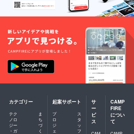
カテゴリー
起案サポート
サ
CAMP
ー
FIRE
テク
ま
プ
ス
ビ
につい
ノロ
ち
ロ
タ
ス
て
ジー
づ
ジ
ッ
・ガ
く
ェ
フ
CAM
CAMP