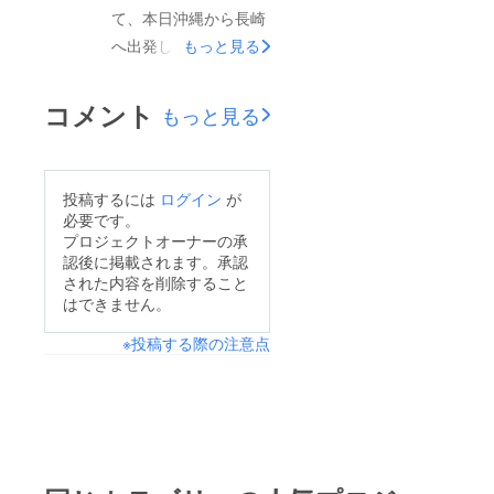
て、本日沖縄から長崎
素晴らしい経験ができ
へ出発しました！たく
もっと見る
たのも、クラウドファ
さんの方からの応援、
ンディングでご支援し
ご支援、本当に感謝の
ていただいた方々、街
コメント
もっと見る
気持ちでいっぱいで
頭募金や資金造成でご
す。今回、クラウド
協力いただいた方々、
ファンディングや街頭
日ごろお世話になって
投稿するには
ログイン
が
募金などを通して、子
いる先生方、コーチ、
必要です。
供たちは色々な方に支
いつも支えてくれる保
プロジェクトオーナーの承
認後に掲載されます。承認
えられてサッカーがで
護者のおかげです！本
された内容を削除すること
きていることを、改め
当にありがとうござい
はできません。
て実感したそうです。
ました。またすぐに中
※投稿する際の注意点
その気持ちを大事に
体連がやってきます。
し、２５日から始まる
中体連でも、九州大
九州大会で、いい成績
会、全国までいけるよ
が残せるように選手一
う頑張っていきますの
同頑張ってきます！無
で、引き続き神森中学
事に福岡空港到着、長
サッカー部の応援よろ