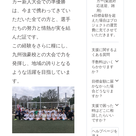
カー新人大会での準優勝
カー(緊急対
応送迎、雑
は、今まで携わってきてい
用)
※目標金額を超
ただいた全ての方と、選手
えた場合はプロ
ジェクトの運営
たちの努力と情熱が実を結
費に充てさせて
いただきます。
んだ証です。
この経験をさらに糧にし、
支援に関するよ
九州強豪校との大会で力を
くある質問
手数料はいく
発揮し、地域の誇りとなる
らかかります
ような活躍を目指していま
か？
す。
目標金額に届
かなかった場
合どうなりま
すか？
支援で困った
時はどこに相
談したらいい
ですか？
ヘルプページを
見る