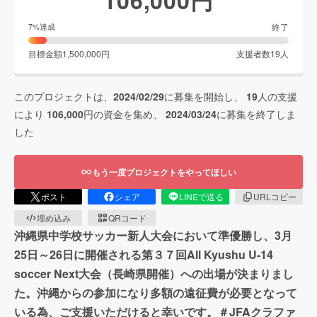
終了
7
%達成
目標金額
1,500,000
円
支援者数
19
人
このプロジェクトは、
2024/02/29
に募集を開始し、
19
人の支援
により
106,000
円の資金を集め、
2024/03/24
に募集を終了しま
した
もう一度プロジェクトをやってほしい
ポスト
シェア
LINEで送る
URLコピー
埋め込み
QRコード
沖縄県中学校サッカー新人大会において準優勝し、3月
25日～26日に開催される第３７回All Kyushu U-14
soccer Next大会（長崎県開催）への出場が決まりまし
た。沖縄からの参加になり多額の遠征費が必要となって
いる為、ご支援いただけると幸いです。＃JFAクラファ