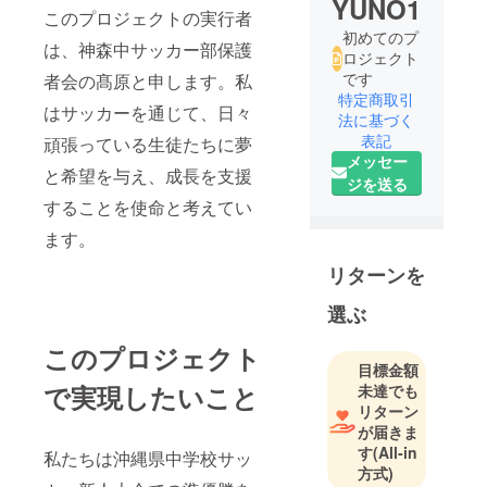
YUNO1
このプロジェクトの実行者
初めてのプ
は、神森中サッカー部保護
ロジェクト
です
者会の髙原と申します。私
特定商取引
はサッカーを通じて、日々
法に基づく
表記
頑張っている生徒たちに夢
メッセー
と希望を与え、成長を支援
ジを送る
することを使命と考えてい
ます。
リターンを
選ぶ
このプロジェクト
目標金額
で実現したいこと
未達でも
リターン
が届きま
す
(All-in
私たちは沖縄県中学校サッ
方式)