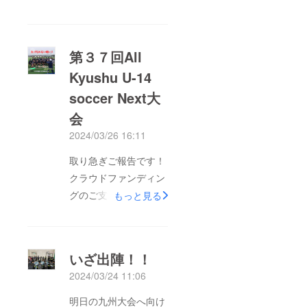
に無事に帰沖しまし
た。大会結果は…なん
と準優勝でした！！子
第３７回All
供達、初の県外の選手
Kyushu U-14
との試合、土砂降りの
soccer Next大
中の沖縄では感じたこ
とのない寒さ、色々な
会
経験を経て無事に大会
2024/03/26 16:11
日程を終えることがで
取り急ぎご報告です！
きました。帰りの空港
クラウドファンディン
では、遅い時間帯の空
グのご支援ありがとう
もっと見る
港着でしたが、 校長
ございました！無事に
先生はじめ、たくさん
リーグ戦勝ち進み、決
の先生方、保護者がお
勝までコマを進めまし
出迎えしてくれまし
いざ出陣！！
た！良い結果報告お待
た。先生方、お手製の
2024/03/24 11:06
ち下さい！
横断幕まで…感動で
明日の九州大会へ向け
す！今回、このような