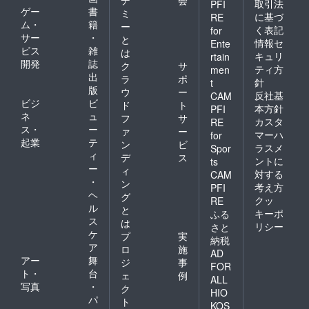
取引法
PFI
ゲー
書
ミ
に基づ
RE
ム・
籍
ー
く表記
for
サー
・
と
情報セ
Ente
ビス
雑
は
キュリ
rtain
開発
誌
ク
サ
ティ方
men
出
ラ
ポ
針
t
版
ウ
ー
反社基
CAM
ビジ
ビ
ド
ト
本方針
PFI
ネ
ュ
フ
サ
カスタ
RE
ス・
ー
ァ
ー
マーハ
for
起業
テ
ン
ビ
ラスメ
Spor
ィ
デ
ス
ントに
ts
ー
ィ
対する
CAM
・
ン
考え方
PFI
ヘ
グ
クッ
RE
ル
と
キーポ
ふる
ス
は
リシー
さと
ケ
プ
実
納税
ア
ロ
施
AD
アー
舞
ジ
事
FOR
ト・
台
ェ
例
ALL
写真
・
ク
HIO
パ
ト
KOS