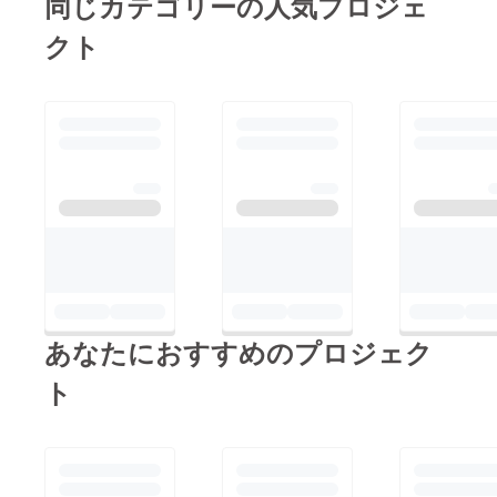
同じカテゴリーの人気プロジェ
崎へバスで移動してい
しくお願いいたしま
クト
ますが、あいにく長崎
す！
は大雨で、今日の練習
試合は中止になりまし
た…気持ちを切り替え
て明日の試合に挑みま
す！クラウドファン
ディングも、いよいよ
本日の２３：５９まで
となっております。引
き続きご支援可能な方
は是非ともよろしくお
あなたにおすすめのプロジェク
願い致します。
ト