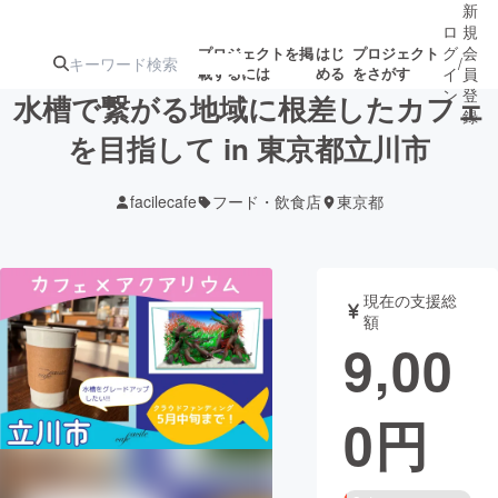
新
ロ
規
グ
会
プロジェクトを掲
はじ
プロジェクト
/
載するには
める
をさがす
イ
員
ン
登
水槽で繋がる地域に根差したカフェ
録
を目指して in 東京都立川市
人気のプロ
注目のリ
注目の新着プロ
募集終了が近いプ
もうすぐ公開
facilecafe
フード・飲食店
東京都
ジェクト
ターン
ジェクト
ロジェクト
されます
アート・写真
音楽
現在の支援総
額
9,00
テクノロジー・ガジェット
ゲーム・サ
0
円
映像・映画
書籍・雑誌
ビジネス・起業
チャレンジ