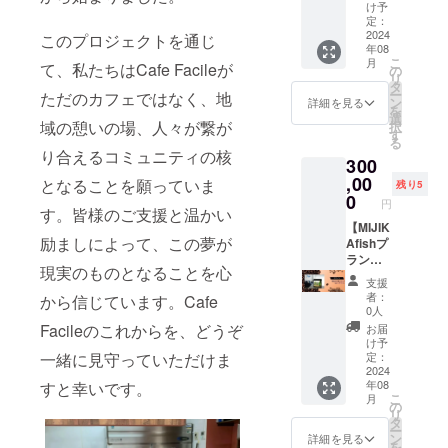
が可能
lが水槽
様確認
け予
ング終
です。
を作り
をさせ
定：
了後、
・現金
ます。
2024
ていた
このプロジェクトを通じ
会場な
年08
への交
アクア
だきま
ど詳細
こ
月
換はで
リスト
て、私たちはCafe Facileが
す。 ・
の
情報を
リ
きませ
がご要
有効期
タ
メール
ー
ただのカフェではなく、地
ん。お
望に応
間：
ン
詳細を見る
にてご
を
つりは
じたレ
2024年
選
案内し
域の憩いの場、人々が繋が
択
でませ
イアウ
6月1
す
ます。
る
ん。 ・
ト、生
日〜
り合えるコミュニティの核
300
スタッ
体の選
2024年
フにク
定、水
,00
12月31
となることを願っていま
残り5
ラウド
草の植
日まで
0
円
ファン
栽を行
す。皆様のご支援と温かい
の7か月
ディン
いま
【MIJIK
間
励ましによって、この夢が
グで支
す。 ＊
Afishプ
援をし
関東圏
ラン
現実のものとなることを心
た旨を
限定 ＊
（水槽
支援
お声掛
プロ
60
者：
から信じています。Cafe
けくだ
ジェク
㎝）】
0人
さい。
トオー
アクア
Facileのこれからを、どうぞ
お届
CAMPF
ナーの
リスト
け予
IREでの
交通
がお店
定：
一緒に見守っていただけま
ご支援
費・滞
に合っ
2024
年08
すと幸いです。
者様に
在費は
た水槽
こ
月
送信さ
支援者
を立ち
の
リ
れる
の方に
上げ、
タ
ー
メール
別途実
メンテ
ン
詳細を見る
を