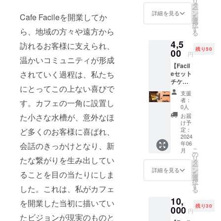
リ
現金へ
IREでの
タ
ご本人
ー
の交換
ご支援
ン
様確認
詳細を見る
Cafe Facileを開業してか
を
はでき
者様に
選
をさせ
択
ませ
送信さ
す
ていた
ら、地域の方々や遠方から
る
ん。お
れる
だきま
4,5
つりは
メール
訪れるお客様に支えられ、
す。 ・
残り50
でませ
00
画面で
有効期
円
ん。 ・
温かいコミュニティが形成
ご本人
間：
【Facil
スタッ
様確認
2024年
されていく過程は、私たち
eセット
フにク
をさせ
6月1
チケッ
ラウド
ていた
日〜
にとってこの上ない喜びで
ト】
ファン
だきま
2024年
支援
4,500円
ディン
す。 ・
12月31
者：
す。カフェの一角に設置し
分（900
グで支
有効期
0人
日まで
円×5
援をし
間：
の7か月
お届
た小さな水槽が、意外なほ
枚） サ
た旨を
2024年
け予
間 【ラ
ンド
お声掛
定：
ど多くのお客様に喜ばれ、
6月1
テアー
ウィッ
2024
けくだ
日〜
ト教室
年06
チ、
会話のきっかけとなり、新
さい。
2024年
参加
こ
月
セット
CAMPF
の
12月31
券】 ・
リ
たな繋がりを生み出してい
ポテ
IREでの
タ
日まで
日程：
ー
ト、ド
ご支援
ン
の7か月
詳細を見る
未定
ることを目の当たりにしま
を
リン
者様に
選
間
（ご支
択
ク。 ・
送信さ
す
援いた
した。これは、私がカフェ
る
1枚ずつ
れる
だいた
10,
の利用
メール
を開業した当初に描いてい
方には
残り30
が可能
000
画面で
改めて
円
です。
たビジョンが現実のものと
ご本人
ご連絡