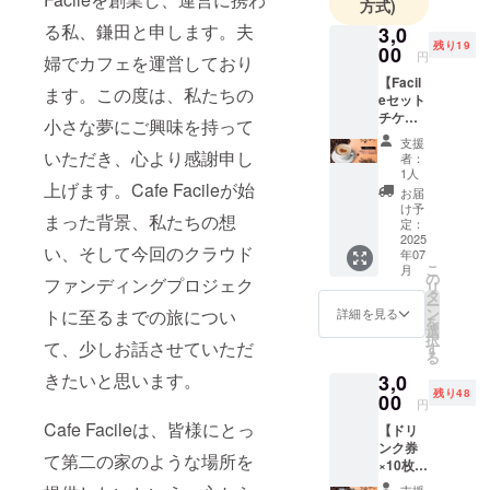
方式)
る私、鎌田と申します。夫
3,0
残り19
00
円
婦でカフェを運営しており
【Facil
ます。この度は、私たちの
eセット
チケッ
小さな夢にご興味を持って
ト1枚
支援
+ラテ
いただき、心より感謝申し
者：
アート
1人
教室参
上げます。Cafe Facileが始
お届
加券】
け予
まった背景、私たちの想
【Facil
定：
eセット
2025
い、そして今回のクラウド
年07
チケッ
こ
月
ト】
の
ファンディングプロジェク
リ
1,000円
タ
ー
分
ン
詳細を見る
トに至るまでの旅につい
を
（1,000
選
択
円×1
て、少しお話させていただ
す
る
枚） サ
きたいと思います。
3,0
ンド
残り48
ウィッ
00
円
チ、
Cafe Facileは、皆様にとっ
【ドリ
セット
ンク券
ポテ
て第二の家のような場所を
×10枚】
ト、ド
・現金
リン
支援