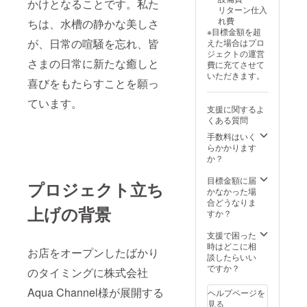
かけとなることです。私た
改めて
2024年
リターン仕入
ご連絡
12月末
れ費
ちは、水槽の静かな美しさ
させて
まで
※目標金額を超
いただ
MIJIKA
が、日常の喧騒を忘れ、皆
えた場合はプロ
きま
fishとは
ジェクトの運営
す） ・
https://
さまの日常に新たな癒しと
費に充てさせて
場所：
drive.g
いただきます。
cafe
oogle.c
喜びをもたらすことを願っ
facile（
om/file/
東京都
d/1e1Q
ています。
支援に関するよ
立川市
pGgvpP
くある質問
羽衣町
demE4
１丁目
BBHkI
手数料はいく
１８−１
CDw7S
らかかります
土方ビ
UaL5ic
か？
ル 1F）
Ad/view
・支援
?
目標金額に届
プロジェクト立ち
者様の
ts=658
かなかった場
交通費
05afb
合どうなりま
上げの背景
や滞在
すか？
費は各
自でご
支援で困った
負担く
時はどこに相
お店をオープンしたばかり
ださ
談したらいい
い。 ・
ですか？
のタイミングに株式会社
クラウ
ドファ
Aqua Channel様が展開する
ヘルプページを
ンディ
見る