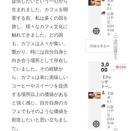
提供したいという一心から
への交
ク。 ・
者：
換はで
現金へ
2人
生まれました。カフェを開
きませ
の交換
お届
ん。お
業する前、私は多くの国を
はでき
け予
つりは
ませ
定：
旅し、様々なカフェ文化に
でませ
2024
ん。お
年06
ん。 ・
つりは
こ
触れてきました。どの国
月
一部、
でませ
の
リ
お選び
ん。 ・
タ
も、カフェは人々が集い、
ー
いただ
スタッ
ン
詳細を見る
を
けない
フにク
選
繋がり、時には自分自身と
択
メ
ラウド
す
る
ニュー
ファン
向き合う場所として存在し
3,0
もござ
ディン
残り50
ていました。その経験か
いま
00
グで支
円
す。 ・
援をし
ら、カフェは単に美味しい
【フレ
スタッ
た旨を
ンチ
フにク
お声掛
コーヒーやスイーツを提供
トース
ラウド
けくだ
トセッ
ファン
さい。
支援
する場所以上の価値がある
トチ
ディン
CAMPF
者：
ケット3
グで支
IREでの
0人
と強く感じ、自分自身のカ
枚分】
援をし
ご支援
お届
1,000円
た旨を
フェでもそのような価値を
者様に
け予
分
お声掛
定：
送信さ
創造したいと思い立ちまし
（1,000
2024
けくだ
れる
年06
円×3
さい。
メール
こ
月
た。
枚） ・
CAMPF
の
画面で