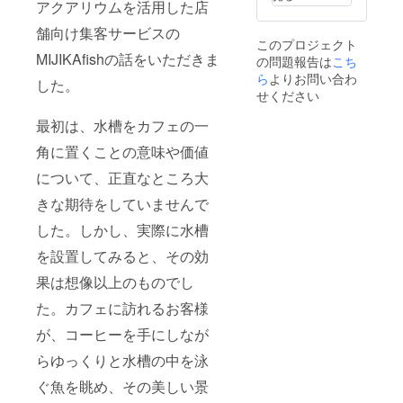
ング終
アクアリウムを活用した店
了後、
舗向け集客サービスの
会場な
このプロジェクト
ど詳細
MIJIKAfishの話をいただきま
の問題報告は
情報を
こち
メール
ら
よりお問い合わ
した。
にてご
せください
案内し
ます。
最初は、水槽をカフェの一
角に置くことの意味や価値
について、正直なところ大
きな期待をしていませんで
した。しかし、実際に水槽
を設置してみると、その効
果は想像以上のものでし
た。カフェに訪れるお客様
が、コーヒーを手にしなが
らゆっくりと水槽の中を泳
ぐ魚を眺め、その美しい景