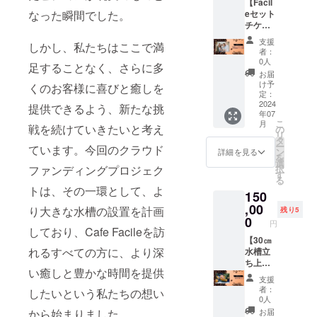
【Facil
・現金
様確認
させて
eセット
なった瞬間でした。
への交
をさせ
いただ
チケッ
換はで
ていた
きま
ト7枚分
きませ
だきま
す） ・
支援
しかし、私たちはここで満
+新商品
ん。お
す。 ・
者：
場所：
開発参
つりは
有効期
0人
cafe
足することなく、さらに多
加イベ
でませ
間：
お届
facile（
ント招
ん。 ・
2024年
け予
くのお客様に喜びと癒しを
東京都
待】
スタッ
定：
6月1
立川市
【Facil
2024
フにク
日〜
提供できるよう、新たな挑
羽衣町
年07
eセット
ラウド
2024年
１丁目
こ
月
チケッ
戦を続けていきたいと考え
ファン
の
12月31
１８−１
リ
ト】
ディン
タ
日まで
土方ビ
ー
ています。今回のクラウド
7,000円
グで支
ン
の7か月
詳細を見る
ル 1F）
を
分
援をし
選
間
・支援
択
ファンディングプロジェク
（1,000
た旨を
す
者様の
る
円×7
お声掛
交通費
トは、その一環として、よ
150
枚） サ
けくだ
や滞在
ンド
,00
さい。
り大きな水槽の設置を計画
残り5
費は各
ウィッ
CAMPF
0
自でご
円
チ、
IREでの
しており、Cafe Facileを訪
負担く
セット
【30㎝
ご支援
ださ
れるすべての方に、より深
ポテ
水槽立
者様に
い。 ＊
ト、ド
ち上げ
送信さ
初心者
い癒しと豊かな時間を提供
リン
プラ
れる
向け ・
支援
ク。 ・
ン】
メール
者：
クラウ
したいという私たちの想い
1枚ずつ
Aqua
画面で
0人
ドファ
の利用
Channe
ご本人
お届
から始まりました。
ンディ