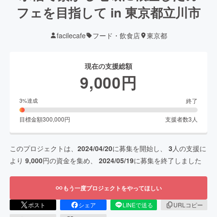
フェを目指して in 東京都立川市
facilecafe
フード・飲食店
東京都
現在の支援総額
9,000
円
終了
3
%達成
目標金額
300,000
円
支援者数
3
人
このプロジェクトは、
2024/04/20
に募集を開始し、
3
人の支援に
より
9,000
円の資金を集め、
2024/05/19
に募集を終了しました
もう一度プロジェクトをやってほしい
ポスト
シェア
LINEで送る
URLコピー