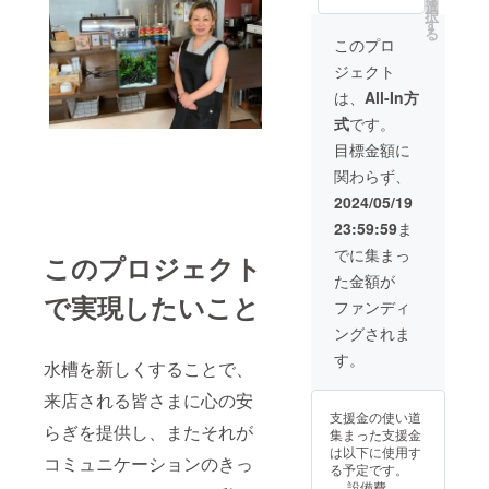
画面で
費でお
ナンス
選
択
ご本人
支払い
しま
す
る
様確認
いただ
す。 ・
このプロ
をさせ
きます
水槽立
ジェクト
ていた
＊有効
ち上げ
だきま
期限：
・メン
は、
All-In方
す。 ・
2024年
テナン
式
です。
有効期
12月末
ス6ヶ月
間：
まで
分 (月
目標金額に
2024年
1〜2回)
関わらず、
6月1
＊関東
日〜
圏限定
2024/05/19
2024年
＊プロ
23:59:59
ま
12月31
ジェク
日まで
トオー
でに集まっ
このプロジェクト
の7か月
ナーの
た金額が
間 【新
交通
で実現したいこと
商品開
費・滞
ファンディ
発参加
在費は
ングされま
イベン
支援者
ト招
の方に
す。
水槽を新しくすることで、
待】 ・
別途実
日程：
費でお
来店される皆さまに心の安
未定
支払い
支援金の使い道
（ご支
いただ
らぎを提供し、またそれが
集まった支援金
援いた
きます
は以下に使用す
だいた
＊有効
コミュニケーションのきっ
る予定です。
方には
期限：
設備費