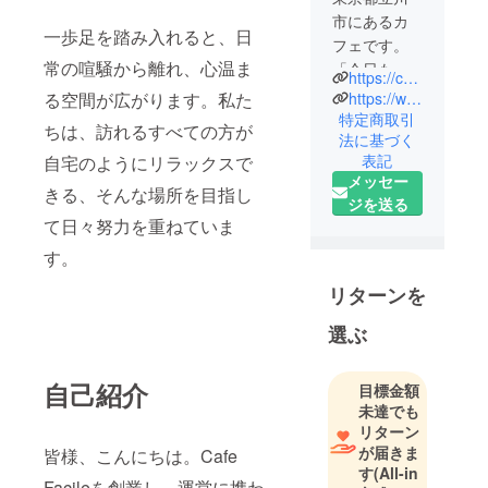
市にあるカ
一歩足を踏み入れると、日
フェです。
常の喧騒から離れ、心温ま
「今日もあ
https://cafefacile.tokyo/
そこへ行こ
https://www.instagram.com/cafe.facile/
る空間が広がります。私た
う」
特定商取引
ちは、訪れるすべての方が
法に基づく
そんな
表記
自宅のようにリラックスで
毎日足を運
メッセー
びたくなる
きる、そんな場所を目指し
ジを送る
ような
て日々努力を重ねていま
居心地の良
す。
いカフェを
目指してい
リターンを
ます。
選ぶ
自己紹介
目標金額
未達でも
リターン
が届きま
皆様、こんにちは。Cafe
す
(All-in
Facileを創業し、運営に携わ