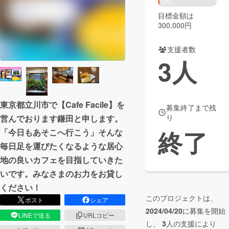
3%
目標金額は
まちづくり・地域活性化
300,000円
支援者数
CAMPFIRE for Social Good
CAMPFIRE Creation
3
人
CAMPFIREふるさと納税
machi-ya
コミュニティ
東京都立川市で【Cafe Facile】を
募集終了まで残
り
営んでおります鎌田と申します。
終了
「今日もあそこへ行こう」そんな
毎日足を運びたくなるような居心
地の良いカフェを目指していきた
いです。みなさまのお力をお貸し
ください！
このプロジェクトは、
ポスト
シェア
2024/04/20
に募集を開始
LINEで送る
URLコピー
し、
3
人の支援により