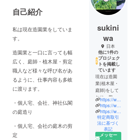
自己紹介
sukini
私は現在造園業をしていま
wa
す。
日本
造園業と一口に言っても幅
他に1件の
プロジェク
広く、庭師・植木屋・剪定
トを掲載し
ています
職人など様々な呼び名があ
現在は造園
るように、仕事内容も多岐
業(植木屋・
に渡ります。
庭師)をして
おり、剪定
https://www.tiktok.com/@6524865786n?_t=8kB4f88znI9&_r=1
・個人宅、会社、神社仏閣
や植栽、庭
https://www.instagram.com/sukiniwasan?igsh=MnE2ZjZuY3dmZXF4
造り等の自
https://www.youtube.com/@sukiniwasan3
の庭造り
特定商取引
然に関わる
法に基づく
仕事をして
・個人宅、会社の庭木の剪
表記
います。
定
メッセー