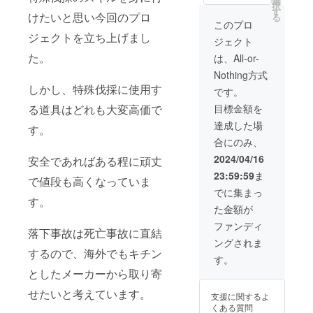
選
画に載せます。
択
す
(アカウント名・
けたいと思い今回のプロ
る
ニックネーム・
このプロ
企業名・匿名な
ジェクトを立ち上げまし
ジェクト
んでも可) 例) 特
た。
別支援者様(総額
は、All-or-
15万円以上)
Nothing方式
◯◯ 様
しかし、特殊伐採に使用す
です。
る道具はどれも大変高価で
目標金額を
達成した場
す。
合にのみ、
2024/04/16
安全であればある程に頑丈
23:59:59
ま
で値段も高くなっていま
でに集まっ
す。
た金額が
ファンディ
落下事故は死亡事故に直結
ングされま
するので、海外でもキチン
す。
としたメーカーから取り寄
せたいと考えています。
支援に関するよ
くある質問