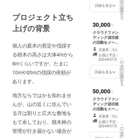
タ
20,000円以上支
ー
ン
援者として動画
詳細を見る
を
選
に載せます。 (ア
択
プロジェクト立ち
す
カウント名・
る
ニックネーム・
30,000
企業名・匿名な
円
上げの背景
んでも可)
クラウドファン
ディング成功後
の活動をメール
個人の庭木の剪定や伐採す
等で写真付きで
支援者：0人
報告します。
る樹木の高さは大体4mから
お届け予定：
SNS(TikTok・
こ
2024年07月
の
Instagram)で
6mくらいですが、たまに
リ
タ
30,000円以上支
ー
10mや20mの伐採の依頼が
ン
援者として動画
詳細を見る
を
選
に載せます。 (ア
択
あります。
す
カウント名・
る
ニックネーム・
50,000
企業名・匿名な
円
地方ならではかも知れませ
んでも可)
クラウドファン
んが、山の近くに住んでい
ディング成功後
の活動をメール
る方は割りと広大な敷地を
等で写真付きで
支援者：0人
報告します。
もて余しており、雑木林の
お届け予定：
SNS(TikTok・
こ
2024年07月
の
Instagram)で
管理が行き届かない場合が
リ
タ
50,000円以上支
ー