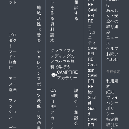
ット
・
ト
相
RE
は
地
を
談
CAM
あんし
域
作
す
PFI
ん・安
活
る
る
RE
全への
性
資
コ
取り組
化
料
ミュ
み
プロ
音
請
ニ
ニュー
ダク
楽
求
ティ
ス
ト
CAM
ヘルプ
クラウドファ
フー
チ
PFI
お問い
ンディングの
ド・
ャ
RE
合わせ
ノウハウを無
飲食
レ
Crea
料で学ぼう
店
ン
tion
各種規定
CAMPFIRE
ジ
CAM
アカデミー
アニ
ス
利用規
PFI
メ・
ポ
約
RE
漫画
ー
CA
説
細則
for
ツ
MP
明
プライ
Soci
ファ
映
FI
会
バシー
al
ッ
像
RE
・
ポリ
Goo
ショ
・
ア
相
シー
d
ン
映
カ
談
特定商
CAM
画
デ
会
取引法
PFI
ゲー
書
ミ