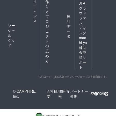
ォ
作
JFA
ー
り
クラ
マ
方
ウド
ン
プ
統
ファ
ス
ロ
計
ン
ソー
ジ
デ
ディ
シャ
ェ
ー
ング
ル
ク
タ
mac
グッ
ト
hi-ya
ド
の
補助
広
金申
め
請サ
方
ポー
ト
「QRコード」は株式会社デンソーウェーブの登録商標です。
© CAMPFIRE,
会社概
採用情
パートナー
Inc.
要
報
募集
sukiniwa
さんへアンコール