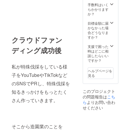
手数料はいく
らかかります
か？
目標金額に届
かなかった場
合どうなりま
すか？
クラウドファン
支援で困った
ディング成功後
時はどこに相
談したらいい
ですか？
私が特殊伐採をしている様
ヘルプページを
子をYouTubeやTikTokなど
見る
のSNSでPRし、特殊伐採を
このプロジェクト
知るきっかけをもっとたく
の問題報告は
こち
さん作っていきます。
ら
よりお問い合わ
せください
そこから造園業のことを