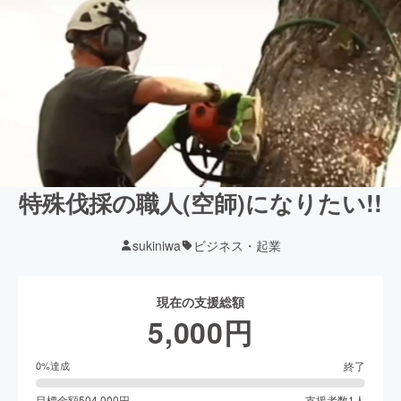
特殊伐採の職人(空師)になりたい!!
sukiniwa
ビジネス・起業
現在の支援総額
5,000
円
終了
0
%達成
目標金額
504,000
円
支援者数
1
人