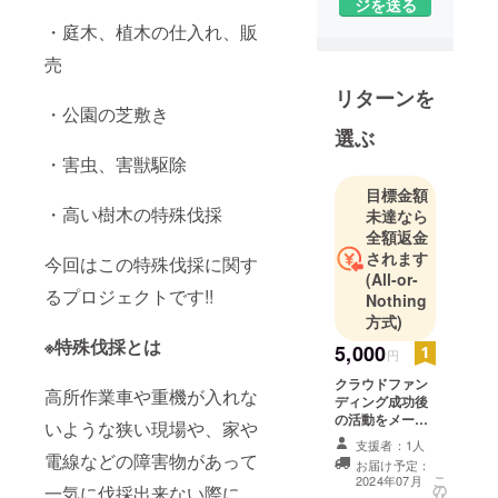
ジを送る
・庭木、植木の仕入れ、販
売
リターンを
・公園の芝敷き
選ぶ
・害虫、害獣駆除
目標金額
・高い樹木の特殊伐採
未達なら
全額返金
されます
今回はこの特殊伐採に関す
(All-or-
るプロジェクトです!!
Nothing
方式)
※特殊伐採とは
5,000
円
クラウドファン
高所作業車や重機が入れな
ディング成功後
の活動をメール
いような狭い現場や、家や
(文章のみ)で報
支援者：1人
告します。
電線などの障害物があって
お届け予定：
こ
2024年07月
の
一気に伐採出来ない際に、