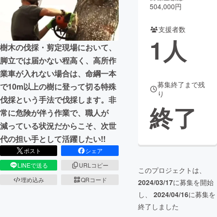
504,000円
まちづくり・地域活性化
支援者数
1
人
樹木の伐採・剪定現場において、
CAMPFIRE for Social Good
CAMPFIRE Creation
脚立では届かない程高く、高所作
CAMPFIREふるさと納税
machi-ya
コミュニティ
業車が入れない場合は、命綱一本
募集終了まで残
で10m以上の樹に登って切る特殊
り
伐採という手法で伐採します。非
終了
常に危険が伴う作業で、職人が
減っている状況だからこそ、次世
代の担い手として活躍したい!!
ポスト
シェア
LINEで送る
URLコピー
このプロジェクトは、
埋め込み
QRコード
2024/03/17
に募集を開始
し、
2024/04/16
に募集を
終了しました