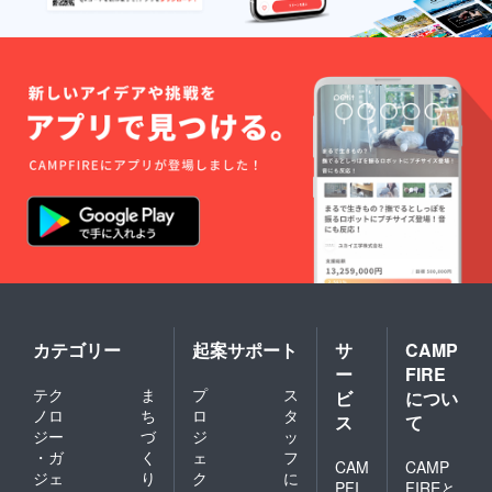
カテゴリー
起案サポート
サ
CAMP
ー
FIRE
テク
ま
プ
ス
ビ
につい
ノロ
ち
ロ
タ
ス
て
ジー
づ
ジ
ッ
・ガ
く
ェ
フ
CAM
CAMP
ジェ
り
ク
に
PFI
FIREと