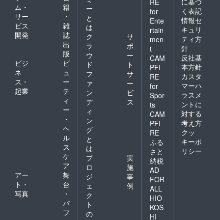
に基づ
RE
ム・
籍
ー
く表記
for
サー
・
と
情報セ
Ente
ビス
雑
は
キュリ
rtain
開発
誌
ク
サ
ティ方
men
出
ラ
ポ
針
t
版
ウ
ー
反社基
CAM
ビジ
ビ
ド
ト
本方針
PFI
ネ
ュ
フ
サ
カスタ
RE
ス・
ー
ァ
ー
マーハ
for
起業
テ
ン
ビ
ラスメ
Spor
ィ
デ
ス
ントに
ts
ー
ィ
対する
CAM
・
ン
考え方
PFI
ヘ
グ
クッ
RE
ル
と
キーポ
ふる
ス
は
リシー
さと
ケ
プ
実
納税
ア
ロ
施
AD
アー
舞
ジ
事
FOR
ト・
台
ェ
例
ALL
写真
・
ク
HIO
パ
ト
KOS
フ
の
HI