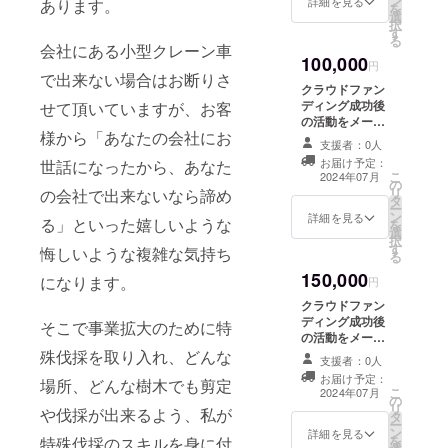
ン
援者として動画
詳細を見る
あります。
を
選
に載せます。 (ア
択
す
カウント名・
る
会社にある小型クレーン車
ニックネーム・
100,000
企業名・匿名な
円
で出来ない場合はお断りさ
んでも可)
クラウドファン
ディング成功後
せて頂いていますが、お客
の活動をメール
様から「あなたの会社にお
等で写真付きで
支援者：0人
報告します。
お届け予定：
世話になったから、あなた
SNS(TikTok・
こ
2024年07月
の
Instagram)で
リ
の会社で出来ないなら諦め
タ
100,000円以上
ー
ン
特別支援者とし
詳細を見る
る」といった嬉しいような
を
選
て動画に載せま
択
す
す。 (アカウント
悔しいような複雑な気持ち
る
名・ニックネー
150,000
になります。
ム・企業名・匿
円
名なんでも可)
クラウドファン
例) 特別支援者様
ディング成功後
そこで事業拡大のために特
(総額10万円以
の活動をメール
上) ◯◯ 様
等で写真付きで
殊伐採を取り入れ、どんな
支援者：0人
報告します。
お届け予定：
場所、どんな樹木でも剪定
SNS(TikTok・
こ
2024年07月
の
Instagram)で
リ
や伐採が出来るよう、私が
タ
150,000円以上
ー
ン
支援者として動
詳細を見る
を
特殊伐採のスキルを身に付