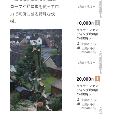
リ
タ
ー
ロープや昇降機を使って自
ン
詳細を見る
を
選
択
力で高所に登る特殊な伐
す
る
採。
10,000
円
クラウドファン
ディング成功後
の活動をメール
文章と写真付き)
支援者：0人
で報告します。
お届け予定：
こ
2024年07月
の
リ
タ
ー
ン
詳細を見る
を
選
択
す
る
20,000
円
クラウドファン
ディング成功後
の活動をメール
等で写真付きで
支援者：0人
報告します。
お届け予定：
SNS(TikTok・
こ
2024年07月
の
Instagram)で
リ