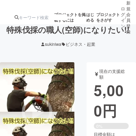
新
ロ
規
グ
会
プロジェクトを掲
はじ
プロジェクト
/
載するには
める
をさがす
イ
員
ン
登
特殊伐採の職人(空師)になりたい!!
録
sukiniwa
ビジネス・起業
人気のプロ
注目のリ
注目の新着プロ
募集終了が近いプ
もうすぐ公開
ジェクト
ターン
ジェクト
ロジェクト
されます
現在の支援総
額
アート・写真
音楽
5,00
テクノロジー・ガジェット
ゲーム・サ
0
円
映像・映画
書籍・雑誌
0%
ビジネス・起業
チャレンジ
目標金額は