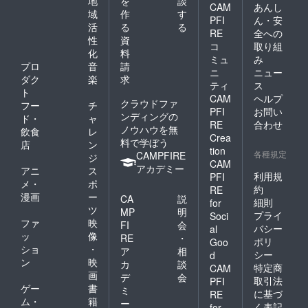
地
を
談
CAM
あんし
域
作
す
PFI
ん・安
活
る
る
RE
全への
性
資
コ
取り組
化
料
ミュ
み
プロ
音
請
ニ
ニュー
ダク
楽
求
ティ
ス
ト
CAM
ヘルプ
クラウドファ
フー
チ
PFI
お問い
ンディングの
ド・
ャ
RE
合わせ
ノウハウを無
飲食
レ
Crea
料で学ぼう
店
ン
tion
各種規定
CAMPFIRE
ジ
CAM
アカデミー
アニ
ス
利用規
PFI
メ・
ポ
約
RE
漫画
ー
CA
説
細則
for
ツ
MP
明
プライ
Soci
ファ
映
FI
会
バシー
al
ッ
像
RE
・
ポリ
Goo
ショ
・
ア
相
シー
d
ン
映
カ
談
特定商
CAM
画
デ
会
取引法
PFI
ゲー
書
ミ
に基づ
RE
ム・
籍
ー
く表記
for