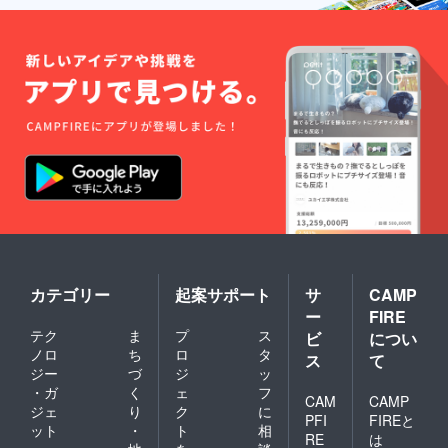
カテゴリー
起案サポート
サ
CAMP
ー
FIRE
テク
ま
プ
ス
ビ
につい
ノロ
ち
ロ
タ
ス
て
ジー
づ
ジ
ッ
・ガ
く
ェ
フ
CAM
CAMP
ジェ
り
ク
に
PFI
FIREと
ット
・
ト
相
RE
は