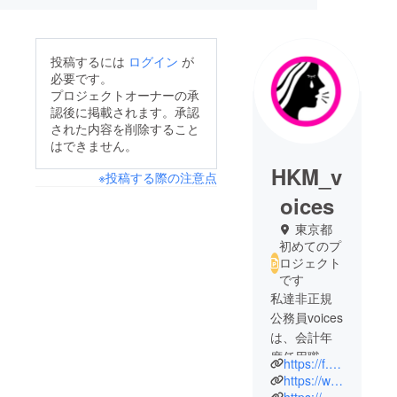
投稿するには
ログイン
が
必要です。
プロジェクトオーナーの承
認後に掲載されます。承認
された内容を削除すること
はできません。
HKM_v
※投稿する際の注意点
oices
東京都
初めてのプ
ロジェクト
です
私達非正規
公務員voices
は、会計年
度任用職
https://f.2-d.jp/voices/
員、国の期
https://www.tokyo-np.co.jp/article/282505
間業務職
https://mainichi.jp/articles/20231101/ddl/k13/040/018000c