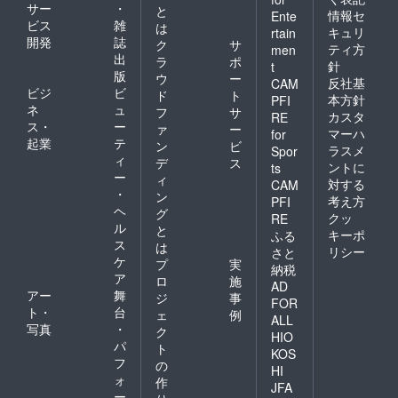
サー
・
と
情報セ
Ente
ビス
雑
は
キュリ
rtain
開発
誌
ク
サ
ティ方
men
出
ラ
ポ
針
t
版
ウ
ー
反社基
CAM
ビジ
ビ
ド
ト
本方針
PFI
ネ
ュ
フ
サ
カスタ
RE
ス・
ー
ァ
ー
マーハ
for
起業
テ
ン
ビ
ラスメ
Spor
ィ
デ
ス
ントに
ts
ー
ィ
対する
CAM
・
ン
考え方
PFI
ヘ
グ
クッ
RE
ル
と
キーポ
ふる
ス
は
リシー
さと
ケ
プ
実
納税
ア
ロ
施
AD
アー
舞
ジ
事
FOR
ト・
台
ェ
例
ALL
写真
・
ク
HIO
パ
ト
KOS
フ
の
HI
ォ
作
JFA
ー