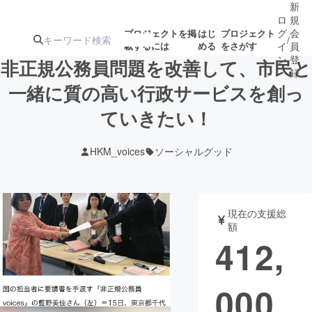
新
ロ
規
グ
会
プロジェクトを掲
はじ
プロジェクト
/
載するには
める
をさがす
イ
員
ン
登
非正規公務員問題を改善して、市民と
録
一緒に質の高い行政サービスを創っ
ていきたい！
人気のプロ
注目のリ
注目の新着プロ
募集終了が近いプ
もうすぐ公開
ジェクト
ターン
ジェクト
ロジェクト
されます
HKM_voices
ソーシャルグッド
アート・写真
音楽
現在の支援総
テクノロジー・ガジェット
ゲーム・サ
額
412,
映像・映画
書籍・雑誌
000
ビジネス・起業
チャレンジ