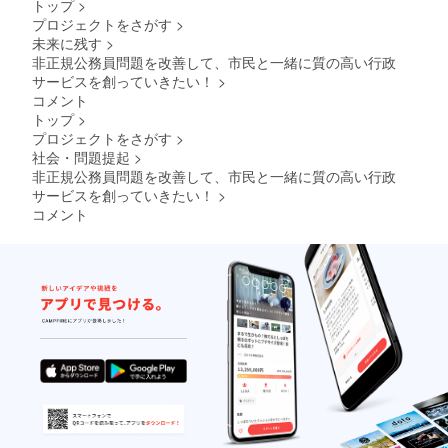
トップ
>
主役の団体
プロジェクトをさがす
>
です。
未来に残す
>
オープン
非正規公務員問題を改善して、市民と一緒に質の高い行政
チャット、
サービスを創っていきたい！
>
リアル、オ
コメント
トップ
>
ンラインで
プロジェクトをさがす
>
名前を出さ
社会・問題提起
>
ず温かく交
非正規公務員問題を改善して、市民と一緒に質の高い行政
流でき、時
サービスを創っていきたい！
>
には熱く行
コメント
動します。