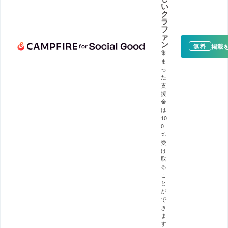
い
ク
ラ
フ
ァ
ン
掲載
無料
集
ま
っ
た
支
援
金
は
10
0
%
受
け
取
る
こ
と
が
で
き
ま
す