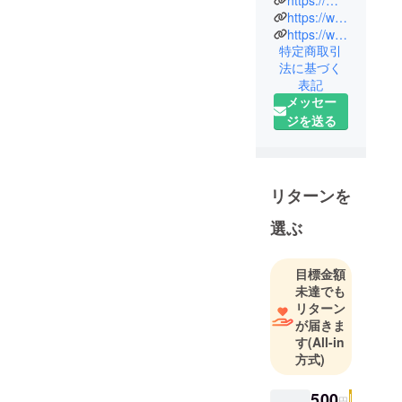
https://www.asahi.com/articles/ASR335RWSR2WOXIE02C.html?iref=pc_rellink_03
員、公務委
https://www.asahi.com/articles/ASR8S2DK7R8RULFA01Q.html?iref=pc_rellink_02
託先職員等
特定商取引
で働く当事
法に基づく
者、経験者
表記
の団体で
メッセー
す。
ジを送る
現在、国や
自治体の非
正規公務員
リターンを
は約83万人
（自治体69
選ぶ
万人・国14
万人）と増
目標金額
加し続け、
未達でも
職場の8割が
リターン
非正規とい
が届きま
う実態もあ
す
(All-in
ります。生
方式)
活保護関連
窓口、女性
500
円