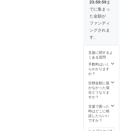
されないた
23:59:59
ま
につい
てのア
め常に雇止
でに集まっ
ンケー
めの恐怖に
た金額が
トの
怯え、多く
データ
ファンディ
をメー
は年収200万
ングされま
ルでお
円以下で
送りし
す。
す。私達が
ます。
行った初の
非正規公務
支援に関するよ
くある質問
員のハラス
手数料はいく
メントアン
らかかります
ケートでは
か？
約7割がハラ
目標金額に届
スメントを
かなかった場
受け、訴え
合どうなりま
すか？
ても認めら
れず、法律
支援で困った
が適用され
時はどこに相
談したらいい
ないなどの
ですか？
理由でその
まま雇止め
ヘルプページを