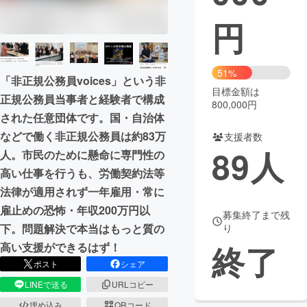
円
まちづくり・地域活性化
CAMPFIRE for Social Good
CAMPFIRE Creation
51%
「非正規公務員voices」という非
CAMPFIREふるさと納税
machi-ya
コミュニティ
目標金額は
正規公務員当事者と経験者で構成
800,000円
された任意団体です。国・自治体
などで働く非正規公務員は約83万
支援者数
89
人
人。市民のために懸命に専門性の
高い仕事を行うも、労働契約法等
法律が適用されず一年雇用・常に
雇止めの恐怖・年収200万円以
募集終了まで残
り
下。問題解決で本当はもっと質の
終了
高い支援ができるはず！
ポスト
シェア
LINEで送る
URLコピー
埋め込み
QRコード