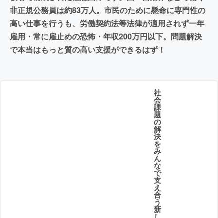
非正規公務員は約83万人。市民のために懸命に専門性の
高い仕事を行うも、労働契約法等法律が適用されず一年
雇用・常に雇止めの恐怖・年収200万円以下。問題解決
で本当はもっと質の高い支援ができるはず！
社
会
課
題
の
解
決
を
み
ん
な
で
支
え
合
う
新
し