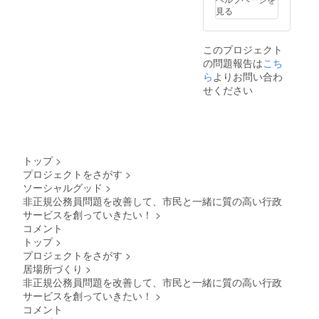
見る
になり、メ
ンタル疾患
に至るなど
このプロジェクト
の状況にあ
の問題報告は
こち
ります。市
ら
よりお問い合わ
せください
民を守るた
めに配置さ
れた私達が
このような
実態では、
トップ
>
市民を支援
プロジェクトをさがす
>
することが
ソーシャルグッド
>
できない状
非正規公務員問題を改善して、市民と一緒に質の高い行政
サービスを創っていきたい！
>
態です。
コメント
トップ
>
当事者同士
プロジェクトをさがす
>
の繋がりを
居場所づくり
>
大切にし、
非正規公務員問題を改善して、市民と一緒に質の高い行政
代表制はな
サービスを創っていきたい！
>
コメント
く、全員が