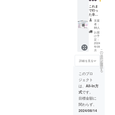
相談、ハ
これま
ローワー
で行っ
ク、学童保
た非正
規公務
育、保育、
支援
員ハラ
者：
図書館など
スメン
89人
トアン
私達の生活
お届
ケート
け予
に重要な部
と、市
定：
門に専門知
民と当
2024
年09
事者に
識や経験を
こ
月
聞く、
の
持つ非正規
リ
非正規
タ
ー
公務員が働
公務員
ン
詳細を見る
を
が短期
選
いていま
択
間で入
す
す。しかし
る
れ替わ
このプロ
ること
その待遇は
ジェクト
でどの
冷酷です。
ような
は、
All-In方
専門性が高
影響が
式
です。
考えら
くても1年雇
れるか
目標金額に
用、労働契
と当事
関わらず、
約法などの
者が受
ける評
法律が適用
2024/08/14
価基準