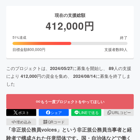
現在の支援総額
412,000
円
終了
51
%達成
目標金額
800,000
円
支援者数
89
人
このプロジェクトは、
2024/05/27
に募集を開始し、
89
人の支援
により
412,000
円の資金を集め、
2024/08/14
に募集を終了しま
した
もう一度プロジェクトをやってほしい
ポスト
シェア
LINEで送る
URLコピー
埋め込み
QRコード
「非正規公務員voices」という非正規公務員当事者と経
験者で構成された任意団体です。国・自治体などで働く