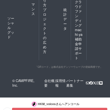
り
クラ
マ
方
ウド
ン
プ
統
ファ
ス
ロ
計
ン
ソー
ジ
デ
ディ
シャ
ェ
ー
ング
ル
ク
タ
mac
グッ
ト
hi-ya
ド
の
補助
広
金申
め
請サ
方
ポー
ト
「QRコード」は株式会社デンソーウェーブの登録商標です。
© CAMPFIRE,
会社概
採用情
パートナー
Inc.
要
報
募集
HKM_voices
さんへアンコール