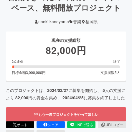
ペース、無料開放プロジェクト
naoki kaneyama
音楽
福岡県
現在の支援総額
82,000
円
終了
2
%達成
目標金額
3,000,000
円
支援者数
5
人
このプロジェクトは、
2024/02/27
に募集を開始し、
5
人の支援に
より
82,000
円の資金を集め、
2024/04/25
に募集を終了しました
もう一度プロジェクトをやってほしい
ポスト
シェア
LINEで送る
URLコピー