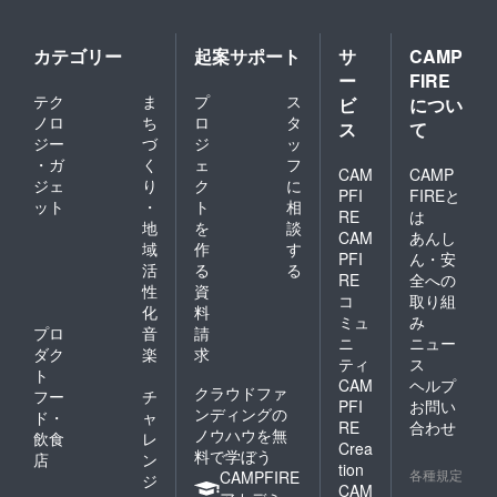
カテゴリー
起案サポート
サ
CAMP
ー
FIRE
テク
ま
プ
ス
ビ
につい
ノロ
ち
ロ
タ
ス
て
ジー
づ
ジ
ッ
・ガ
く
ェ
フ
CAM
CAMP
ジェ
り
ク
に
PFI
FIREと
ット
・
ト
相
RE
は
地
を
談
CAM
あんし
域
作
す
PFI
ん・安
活
る
る
RE
全への
性
資
コ
取り組
化
料
ミュ
み
プロ
音
請
ニ
ニュー
ダク
楽
求
ティ
ス
ト
CAM
ヘルプ
クラウドファ
フー
チ
PFI
お問い
ンディングの
ド・
ャ
RE
合わせ
ノウハウを無
飲食
レ
Crea
料で学ぼう
店
ン
tion
各種規定
CAMPFIRE
ジ
CAM