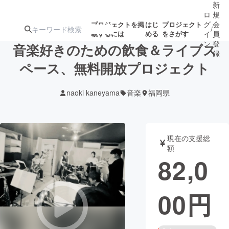
新
ロ
規
グ
会
プロジェクトを掲
はじ
プロジェクト
/
載するには
める
をさがす
イ
員
ン
登
音楽好きのための飲食＆ライブス
録
ペース、無料開放プロジェクト
人気のプロ
注目のリ
注目の新着プロ
募集終了が近いプ
もうすぐ公開
naoki kaneyama
音楽
福岡県
ジェクト
ターン
ジェクト
ロジェクト
されます
アート・写真
音楽
現在の支援総
額
82,0
テクノロジー・ガジェット
ゲーム・サ
00
円
映像・映画
書籍・雑誌
ビジネス・起業
チャレンジ