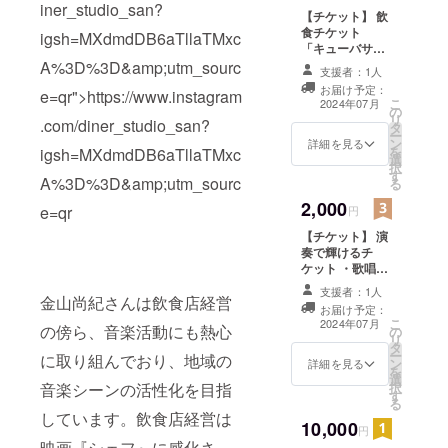
iner_studio_san?
【チケット】 飲
食チケット
igsh=MXdmdDB6aTllaTMxc
「キューバサン
ドセット」 ・当
A%3D%3D&amp;utm_sourc
支援者：1人
店でのお買い物
お届け予定：
e=qr">https://www.instagram
にご利用いただ
こ
2024年07月
の
けます。 ・現金
リ
.com/diner_studio_san?
タ
への交換はでき
ー
ン
ません。おつり
詳細を見る
を
igsh=MXdmdDB6aTllaTMxc
選
はでません。 ・
択
す
初回来店時にお
A%3D%3D&amp;utm_sourc
る
渡しいたしま
2,000
す。スタッフに
e=qr
円
クラウドファン
【チケット】 演
ディングで支援
奏で輝けるチ
をした旨をお声
ケット ・歌唱で
掛けください。
も管楽器でもど
・全てのリター
支援者：1人
の楽器でも構い
金山尚紀さんは飲食店経営
ンは任意で上乗
お届け予定：
ません。 店内で
せが可能です。
こ
2024年07月
の傍ら、音楽活動にも熱心
の
オープンマイク
上乗せでご支援
リ
タ
で1曲演奏しま
いただける方は
ー
に取り組んでおり、地域の
ン
しょう。 歌しか
詳細を見る
ご支援時に金額
を
選
歌えなくても店
をご指定くださ
択
音楽シーンの活性化を目指
す
主が伴奏いたし
い。 ・有効期
る
ます。 ・初回来
間：2024年7月1
しています。飲食店経営は
10,000
店時にお渡しい
円
日〜2025年9月
たします。ス
映画『シェフ』に感化さ
30日までの3か