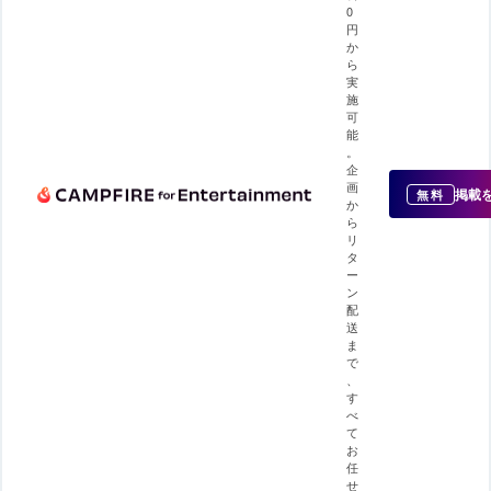
0
円
か
ら
実
施
可
能
。
企
画
掲載
無料
か
ら
リ
タ
ー
ン
配
送
ま
で
、
す
べ
て
お
任
せ