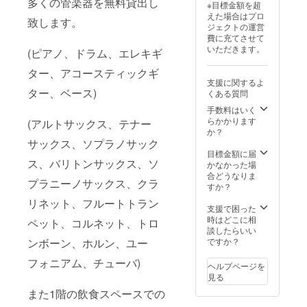
多くの管楽器を無料貸出し
※目標金額を超
えた場合はプロ
致します。
ジェクトの運営
費に充てさせて
いただきます。
(ピアノ、ドラム、エレキギ
ター、アコースティックギ
支援に関するよ
ター、ベース)
くある質問
手数料はいく
らかかります
(アルトサックス、テナー
か？
サックス、ソプラノサック
目標金額に届
ス、バリトンサックス、ソ
かなかった場
合どうなりま
プラニーノサックス、クラ
すか？
リネット、フルートトラン
支援で困った
時はどこに相
ペット、コルネット、トロ
談したらいい
ですか？
ンボーン、ホルン、ユー
フォニアム、チューバ)
ヘルプページを
見る
また1階の飲食スペースでの