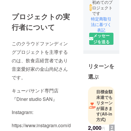
初めてのプ
ロジェクト
です
プロジェクトの実
特定商取引
法に基づく
行者について
表記
メッセー
ジを送る
このクラウドファンディン
グプロジェクトを主導する
のは、飲食店経営者であり
リターンを
音楽愛好家の金山尚紀さん
選ぶ
です。
キューバサンド専門店
目標金額
未達でも
『Diner studio SAN』
リターン
が届きま
Instagram:
す
(All-in
方式)
https://www.instagram.com/d
2,000
円