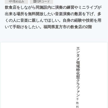
埋め込み
QRコード
飲食店をしながら同施設内に演奏の練習やミニライブが
出来る場所を無料開放したい音楽演奏の敷居を下げ、多
くの人に音楽に親しんでほしい。自身の経験や技術を用
いて手助けをしたい。福岡県直方市の飲食店の2階
エ
ン
タ
メ
領
域
特
化
型
ク
ラ
フ
ァ
ン
手
数
料