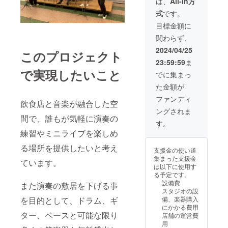
は、
All-In方
30日までの3カ
ディングで支援
月間
式
です。
をした旨をお声
掛けください。
目標金額に
・全てのリター
関わらず、
ンは任意で上乗
せが可能です。
2024/04/25
このプロジェクト
上乗せでご支援
23:59:59
ま
いただける方は
で実現したいこと
ご支援時に金額
でに集まっ
をご指定くださ
た金額が
い。 ・有効期
間：2024年7月1
ファンディ
飲食店と音楽が融合した空
日〜2024年9月
ングされま
30日までの3カ
間で、誰もが気軽に演奏の
月間
す。
練習やミニライブを楽しめ
る場所を提供したいと考え
支援金の使い道
集まった支援金
ています。
は以下に使用す
る予定です。
設備費
また演奏の敷居を下げる事
スタジオの設
備、楽器購入
を目的として、ドラム、ギ
にかかる費用
ター、ベースと可能な限り
店舗の運営費
用