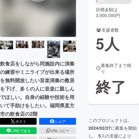
2%
目標金額は
まちづくり・地域活性化
3,000,000円
支援者数
CAMPFIRE for Social Good
CAMPFIRE Creation
5
人
CAMPFIREふるさと納税
machi-ya
コミュニティ
飲食店をしながら同施設内に演奏
募集終了まで残
り
の練習やミニライブが出来る場所
終了
を無料開放したい音楽演奏の敷居
を下げ、多くの人に音楽に親しん
でほしい。自身の経験や技術を用
いて手助けをしたい。福岡県直方
市の飲食店の2階
このプロジェクトは、
ポスト
シェア
2024/02/27
に募集を開始
LINEで送る
URLコピー
し、
5
人の支援により