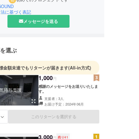
SOUND
引法に基づく表記
メッセージを送る
を選ぶ
標金額未達でもリターンが届きます
(All-in方式)
1,000
円
感謝のメッセージをお送りいたしま
す。
支援者：3人
お届け予定：2024年06月
このリターンを選択する
る
3,000
円
残り
41