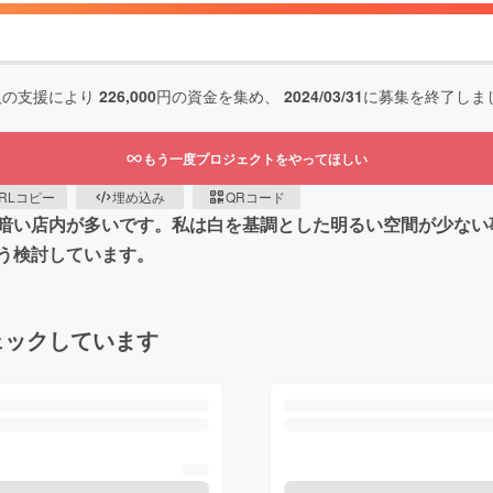
人の支援により
226,000
円の資金を集め、
2024/03/31
に募集を終了しま
もう一度プロジェクトをやってほしい
RLコピー
埋め込み
QRコード
暗い店内が多いです。私は白を基調とした明るい空間が少ない
う検討しています。
ェックしています