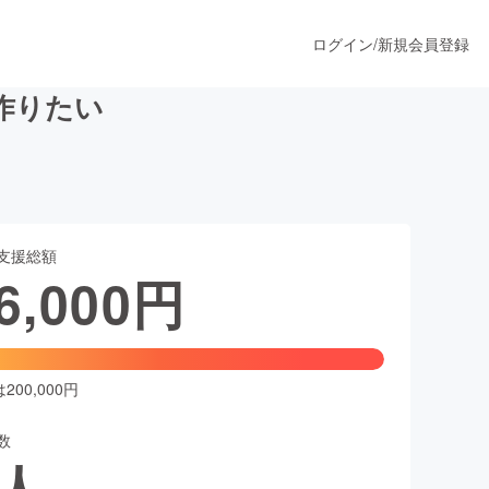
ログイン
/
新規会員登録
作りたい
うすぐ公開されます
支援総額
プロダクト
6,000
円
ファッション
スポーツ
00,000円
数
ア
ソーシャルグッド
人