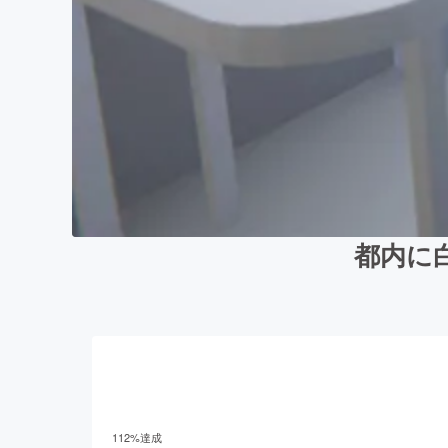
都内に
112
%達成