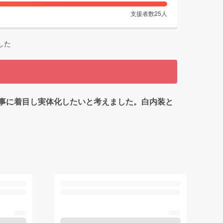
支援者数
25
人
した
事に着目し実体化したいと考えました。白内装と