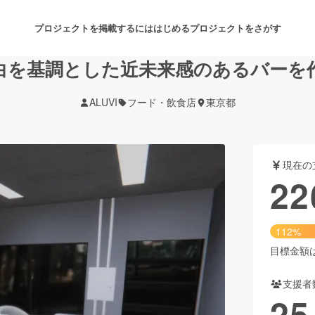
プロジェクトを掲載するには
はじめる
プロジェクトをさがす
白を基調とした近未来感のあるバーを
ALUVI
フード・飲食店
東京都
注目のリターン
注目の新着プロジェクト
募集終了が近いプロジェクト
も
現在の
音楽
舞台・パフォーマンス
22
ゲーム・サービス開発
フード・飲食店
112%
書籍・雑誌出版
アニメ・漫画
目標金額は2
支援者
チャレンジ
ビューティー・ヘルスケ
25