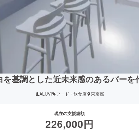
白を基調とした近未来感のあるバーを
ALUVI
フード・飲食店
東京都
現在の支援総額
226,000
円