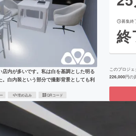
募集終
CAMPFIRE for Social Good
CAMPFIRE Creation
終
CAMPFIREふるさと納税
machi-ya
コミュニティ
このプロジェ
い店内が多いです。私は白を基調とした明る
226,000
円の
た。白内装という部分で撮影背景としても利
ピー
埋め込み
QRコード