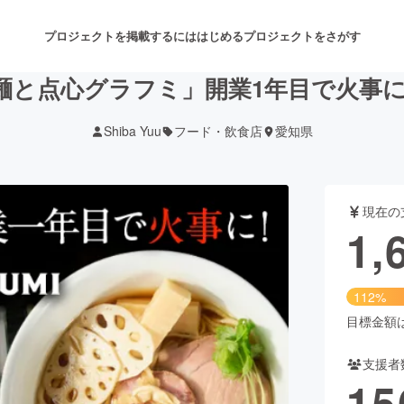
プロジェクトを掲載するには
はじめる
プロジェクトをさがす
麺と点心グラフミ」開業1年目で火事に
Shiba Yuu
フード・飲食店
愛知県
注目のリターン
注目の新着プロジェクト
募集終了が近いプロジェクト
も
現在の
音楽
舞台・パフォーマンス
1,
ゲーム・サービス開発
フード・飲食店
112%
書籍・雑誌出版
アニメ・漫画
目標金額は1
支援者
チャレンジ
ビューティー・ヘルスケ
15