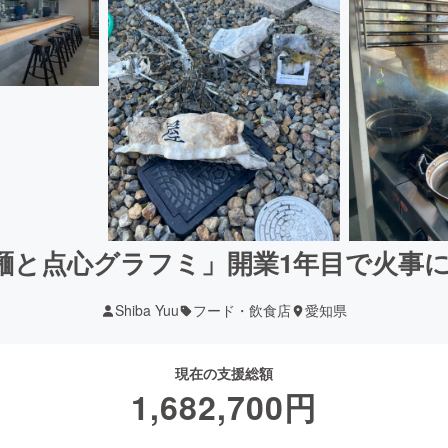
麺と点心グラフミ」開業1年目で火事に
Shiba Yuu
フード・飲食店
愛知県
現在の支援総額
1,682,700
円