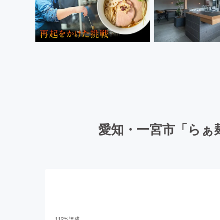
愛知・一宮市「らぁ
112
%達成