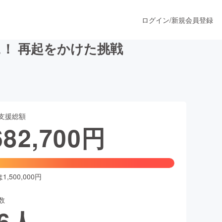
ログイン
/
新規会員登録
！ 再起をかけた挑戦
うすぐ公開されます
支援総額
プロダクト
682,700
円
ファッション
スポーツ
,500,000円
数
ア
ソーシャルグッド
6
人