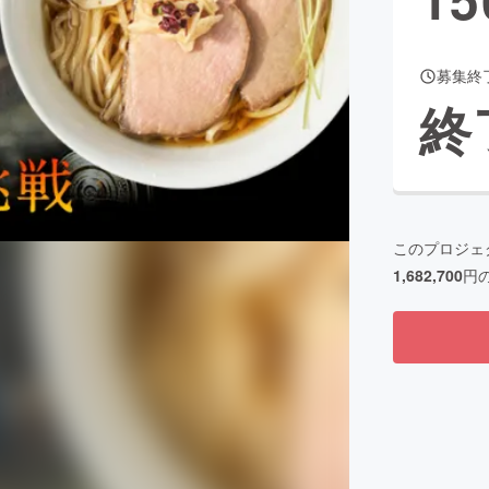
募集終
CAMPFIRE for Social Good
CAMPFIRE Creation
終
CAMPFIREふるさと納税
machi-ya
コミュニティ
このプロジェ
1,682,700
円