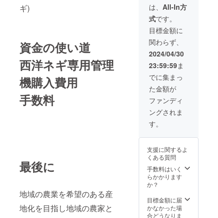
16:00
は、
All-In方
ギ)
式
です。
上記
の内1日
目標金額に
お選び
関わらず、
資金の使い道
くださ
い ・場
2024/04/30
所：岩
西洋ネギ専用管理
23:59:59
ま
手県一
関市大
でに集まっ
機購入費用
東町大
た金額が
原字外
手数料
大久保
ファンディ
28番地
ングされま
・支援
者様の
す。
交通費
や滞在
費：支
支援に関するよ
援者様
くある質問
の交通
最後に
費や滞
手数料はいく
在費は
らかかります
各自で
か？
ご負担
地域の農業を希望のある産
くださ
目標金額に届
地化を目指し地域の農家と
い。 ・
かなかった場
支援者
合どうなりま