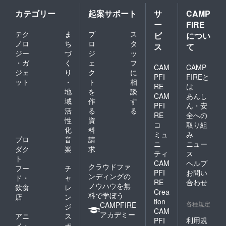
カテゴリー
起案サポート
サ
CAMP
ー
FIRE
テク
ま
プ
ス
ビ
につい
ノロ
ち
ロ
タ
ス
て
ジー
づ
ジ
ッ
・ガ
く
ェ
フ
CAM
CAMP
ジェ
り
ク
に
PFI
FIREと
ット
・
ト
相
RE
は
地
を
談
CAM
あんし
域
作
す
PFI
ん・安
活
る
る
RE
全への
性
資
コ
取り組
化
料
ミュ
み
プロ
音
請
ニ
ニュー
ダク
楽
求
ティ
ス
ト
CAM
ヘルプ
クラウドファ
フー
チ
PFI
お問い
ンディングの
ド・
ャ
RE
合わせ
ノウハウを無
飲食
レ
Crea
料で学ぼう
店
ン
tion
各種規定
CAMPFIRE
ジ
CAM
アカデミー
アニ
ス
利用規
PFI
メ・
ポ