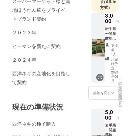
スーパーマーケット様と露
す
(All-in
方式)
地ほうれん草をプライベー
3,0
トブランド契約
00
円
岩手県
２０２３年
一関産
露地ほ
うれん
ピーマンを新たに契約
支援
草1.８
者：
ｋｇ1箱
1人
２０２４年
お届
け予
定：
2024
西洋ネギの産地化を目指し
年06
こ
月
て契約
の
リ
タ
ー
ン
詳細を見る
を
選
択
す
現在の準備状況
る
5,0
00
円
西洋ネギの種子購入
岩手県
一関産
露地ほ