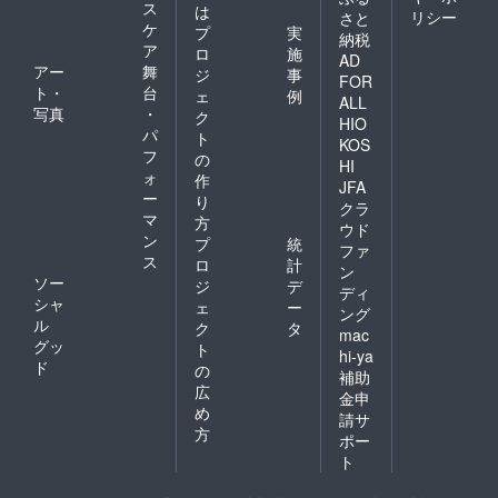
ス
は
リシー
さと
ケ
プ
実
納税
ア
ロ
施
AD
アー
舞
ジ
事
FOR
ト・
台
ェ
例
ALL
写真
・
ク
HIO
パ
ト
KOS
フ
の
HI
ォ
作
JFA
ー
り
クラ
マ
方
ウド
ン
プ
統
ファ
ス
ロ
計
ン
ソー
ジ
デ
ディ
シャ
ェ
ー
ング
ル
ク
タ
mac
グッ
ト
hi-ya
ド
の
補助
広
金申
め
請サ
方
ポー
ト