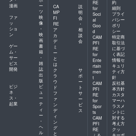
約
RE
漫画
ー
CA
説
細則
for
ツ
MP
明
プライ
Soci
ファ
映
FI
会
バシー
al
ッ
像
RE
・
ポリ
Goo
ショ
・
ア
相
シー
d
ン
映
カ
談
特定商
CAM
画
デ
会
取引法
PFI
ゲー
書
ミ
に基づ
RE
ム・
籍
ー
く表記
for
サー
・
と
情報セ
Ente
ビス
雑
は
キュリ
rtain
開発
誌
ク
サ
ティ方
men
出
ラ
ポ
針
t
版
ウ
ー
反社基
CAM
ビジ
ビ
ド
ト
本方針
PFI
ネ
ュ
フ
サ
カスタ
RE
ス・
ー
ァ
ー
マーハ
for
起業
テ
ン
ビ
ラスメ
Spor
ィ
デ
ス
ントに
ts
ー
ィ
対する
CAM
・
ン
考え方
PFI
ヘ
グ
クッ
RE
ル
と
キーポ
ふる