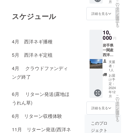
こ
月
16:00
の
リ
タ
ー
2024
ン
詳細を見る
スケジュール
を
年6月9
選
択
日（日
す
る
曜日）
10,
9:00-
16:00
000
円
4月 西洋ネギ播種
岩手県
2024
一関産
年6月16
5月 西洋ネギ定植
西洋ネ
日（日
ギ１ｋ
曜日）
支援
ｇ1箱
9:00-
者：
4月 クラウドファンディ
16:00
1人
お届
ング終了
2024
け予
年6月23
定：
2024
日（日
年12
曜日）
6月 リターン発送(露地ほ
こ
月
9:00-
の
リ
うれん草)
16:00
タ
ー
ン
詳細を見る
を
2024
選
択
6月 リターン収穫体験
年6月30
す
る
日（日
このプロ
曜日）
11月 リターン発送(西洋ネ
ジェクト
9:00-