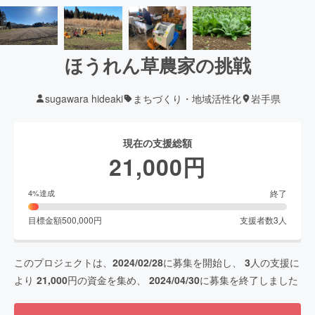
ほうれん草農家の挑戦
sugawara hideaki
まちづくり・地域活性化
岩手県
現在の支援総額
21,000
円
終了
4
%達成
目標金額
500,000
円
支援者数
3
人
このプロジェクトは、
2024/02/28
に募集を開始し、
3
人の支援に
より
21,000
円の資金を集め、
2024/04/30
に募集を終了しました