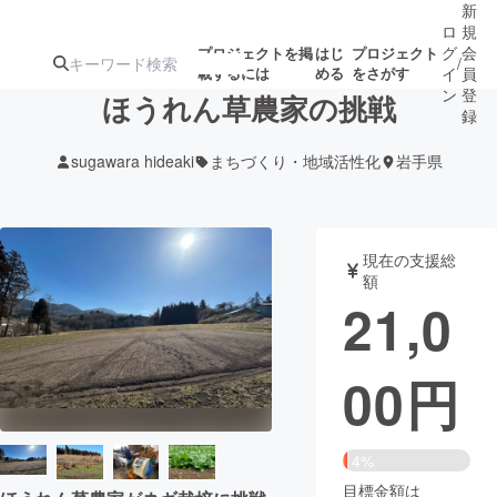
新
ロ
規
グ
会
プロジェクトを掲
はじ
プロジェクト
/
載するには
める
をさがす
イ
員
ン
登
ほうれん草農家の挑戦
録
sugawara hideaki
まちづくり・地域活性化
岩手県
人気のプロ
注目のリ
注目の新着プロ
募集終了が近いプ
もうすぐ公開
ジェクト
ターン
ジェクト
ロジェクト
されます
現在の支援総
額
アート・写真
音楽
21,0
テクノロジー・ガジェット
ゲーム・サ
00
円
映像・映画
書籍・雑誌
4%
ビジネス・起業
チャレンジ
目標金額は