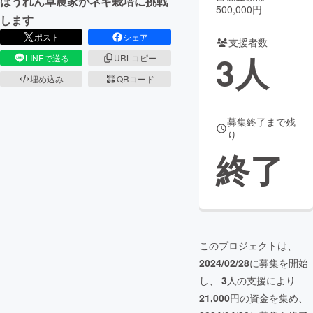
ほうれん草農家がネギ栽培に挑戦
500,000円
します
まちづくり・地域活性化
ポスト
シェア
支援者数
3
人
LINEで送る
URLコピー
CAMPFIRE for Social Good
CAMPFIRE Creation
埋め込み
QRコード
CAMPFIREふるさと納税
machi-ya
コミュニティ
募集終了まで残
り
終了
このプロジェクトは、
2024/02/28
に募集を開始
し、
3
人の支援により
21,000
円の資金を集め、