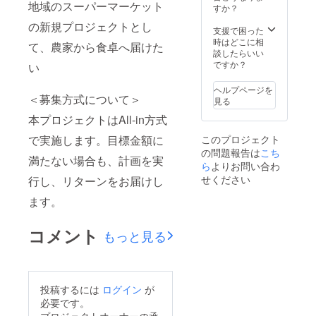
地域のスーパーマーケット
様との
すか？
連絡方
の新規プロジェクトとし
法：詳
支援で困った
細は
時はどこに相
て、農家から食卓へ届けた
メール
談したらいい
で連絡
ですか？
い
しま
す。 ※
ヘルプページを
雨天の
＜募集方式について＞
見る
場合延
本プロジェクトはAll-in方式
期
このプロジェクト
で実施します。目標金額に
の問題報告は
こち
満たない場合も、計画を実
ら
よりお問い合わ
せください
行し、リターンをお届けし
ます。
コメント
もっと見る
投稿するには
ログイン
が
必要です。