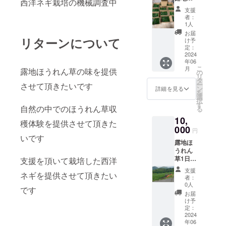
西洋ネギ栽培の機械調査中
うれん
支援
草1.８
者：
ｋｇ2箱
1人
お届
リターンについて
け予
定：
2024
年06
こ
月
露地ほうれん草の味を提供
の
リ
タ
ー
させて頂きたいです
ン
詳細を見る
を
選
択
す
自然の中でのほうれん草収
る
10,
穫体験を提供させて頂きた
000
円
いです
露地ほ
うれん
草1日収
支援を頂いて栽培した西洋
穫体験
支援
ネギを提供させて頂きたい
・日
者：
時：
0人
です
2024年
お届
6月2日
け予
（日曜
定：
日）
2024
年06
9:00-