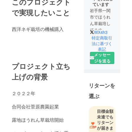
このプロジェクト
ています
で実現したいこと
岩手県一関
市でほうれ
ん草栽培し
西洋ネギ栽培の機械購入
てます。
WX4h3
特定商取引
法に基づく
表記
メッセー
ジを送る
プロジェクト立ち
上げの背景
リターンを
２０２２年
選ぶ
合同会社菅原農園起業
目標金額
未達でも
露地ほうれん草栽培開始
リターン
が届きま