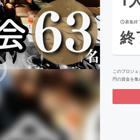
募集終
CAMPFIRE for Social Good
CAMPFIRE Creation
終
CAMPFIREふるさと納税
machi-ya
コミュニティ
このプロジェ
円の資金を集