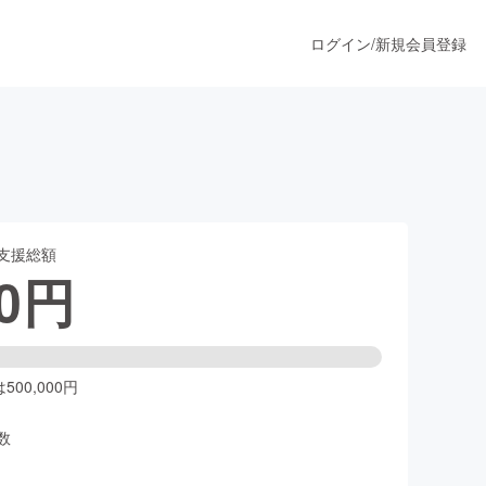
ログイン
/
新規会員登録
うすぐ公開されます
支援総額
プロダクト
0
円
ファッション
スポーツ
00,000円
数
ア
ソーシャルグッド
人