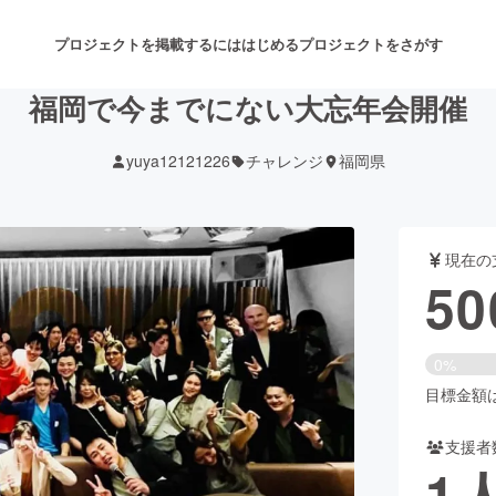
プロジェクトを掲載するには
はじめる
プロジェクトをさがす
福岡で今までにない大忘年会開催
yuya12121226
チャレンジ
福岡県
注目のリターン
注目の新着プロジェクト
募集終了が近いプロジェクト
も
現在の
音楽
舞台・パフォーマンス
50
ゲーム・サービス開発
フード・飲食店
0%
書籍・雑誌出版
アニメ・漫画
目標金額は5
支援者
チャレンジ
ビューティー・ヘルスケ
1