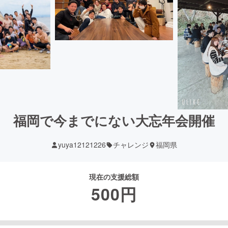
福岡で今までにない大忘年会開催
yuya12121226
チャレンジ
福岡県
現在の支援総額
500
円