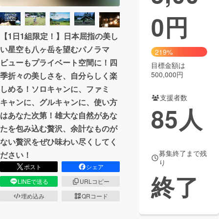
0
円
まちづくり・地域活性化
【1日1組限定！】日本屈指の美し
い星空も八ヶ岳を望むパノラマ
CAMPFIRE for Social Good
CAMPFIRE Creation
219%
ビューもプライベート空間に！四
CAMPFIREふるさと納税
machi-ya
コミュニティ
目標金額は
500,000円
季折々の美しさを、自分らしく楽
しめる！ソロキャンに、ファミ
支援者数
キャンに、グルキャンに、使い方
85
人
はあなた次第！雄大な自然があな
たを包み込む贅沢、余計なものが
ない贅沢をぜひ味わい尽くしてく
募集終了まで残
ださい！
り
ポスト
シェア
終了
LINEで送る
URLコピー
埋め込み
QRコード