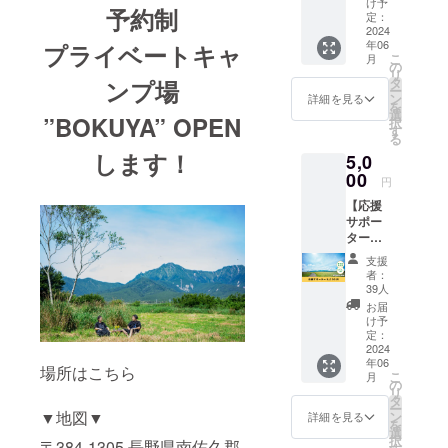
の方か
け予
日本4Hクラ
予約制
グ限定
ら順に
定：
で『先
2024
ブ（全国農
予約日
年06
行予約
プライベートキャ
の確保
業青年クラ
こ
月
チケッ
をさせ
の
リ
ブ連絡協議
ト』を
ていた
タ
ンプ場
ー
販売し
だきま
ン
会）令和4年
詳細を見る
を
ます！
す。 他
選
”BOKUYA” OPEN
度第69代会
択
１日１
リター
す
る
長 食料・農
組限定
ンの先
します！
5,0
のキャ
行予約
業・農村政
ンプ場
00
を含め
円
策審議会基
となる
た順番
【応援
ため、
本法検証部
でクラ
サポー
この
ファン
会 審議委員
ター
「先行
終了後
5,000
予約チ
に日付
支援
円】 こ
ケッ
を決め
者：
のプロ
ト」を
ていた
39人
ジェク
お持ち
だきま
お届
トをた
の方か
す。 ★
け予
だただ
ら順に
定：
キャン
応援し
2024
「予約
プ宿泊
年06
たい人
日」の
料は別
場所はこちら
こ
月
向けの
確保を
の
途。 ★
リ
リター
させて
タ
宿泊費
ー
ンで
いただ
▼地図▼
ン
の支払
詳細を見る
を
す。 お
きま
選
い時に
択
〒384-1305 長野県南佐久郡
礼の
す。 他