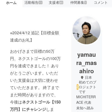
活動報告
支援者
仲間募集
コメント
ホーム
11
85
1
※2024/4/12 追記【目標金額
達成のお礼】
おかげさまで目標の50万
yamau
円、ネクストゴールの100万
ra_mas
円を達成できました！ あり
ahiro
がとうございます。いただ
日本
いた支援金は大切に使わせ
初めてのプ
ロジェクト
ていただきます。 終了まで
です
まだ時間がありますので、
MICHITERR
今後は
ネクストゴール【150
ACE 代表
未知へ踏み
万円】にチャレンジ
しま