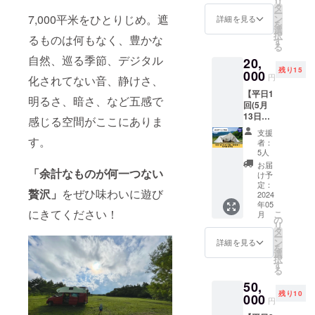
リ
してく
ただき
タ
させて
費
ー
ださる
ます。
7,000平米をひとりじめ。遮
ン
いただ
詳細を見る
を
方へ特
※掲載す
選
きま
択
るものは何もなく、豊かな
別価格
る企業
す
す。 ※
る
にてご
名とリ
掲載す
自然、巡る季節、デジタル
20,
利用い
ンクを
るお名
残り15
ただけ
000
必ず備
前を備
円
化されてない音、静けさ、
る権利
考欄に
考欄に
【平日1
です。
ご記入
ご記入
明るさ、暗さ、など五感で
回(5月
(内容)
くださ
くださ
13日～
・5名以
い。 ※
感じる空間がここにありま
い。 ※
10月末)
下（大
ロゴ受
ニック
支援
年内優
人の
す。
け取り
ネーム
者：
先予
み）
など詳
5人
でのご
約・1泊
・テン
細は
参加も
お届
「余計なものが何一つない
2日キャ
ト張り
メール
け予
できま
ンプ宿
無制限
定：
にて調
す。
贅沢」
をぜひ味わいに遊び
泊】 平
2024
・1泊2
整させ
※HP完
年05
日1回、
日 ・
ていた
成予定6
にきてください！
こ
月
5月13日
チェッ
の
だきま
月。 ※
リ
～10月
クイン
タ
す。 ※
掲載期
ー
末の
13時
ン
ネット
詳細を見る
間は
を
間、 優
～
選
ワーク
2024年
択
先的に
チェッ
す
販売や
6月から
る
予約い
クアウ
企業イ
1年間で
50,
ただ
ト～11
メージ
す。
残り10
き、
000
時
が相違
円
キャン
・薪5キ
する場