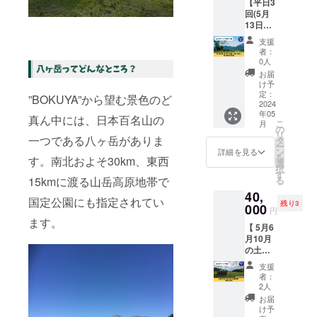
【平日3
プ宿泊
ロ付
合等、
回(5月
するチ
き ・
掲載を
13日～
ケット
ロゴス
お断り
10月末)
です。
テッ
させて
支援
年内優
（内
カー1枚
いただ
者：
先予
容） ・
(サイ
0人
く場合
約・1泊
10名以
ズ、デ
があり
お届
2日キャ
下（小
ザイン
け予
ます。
ンプ宿
学生未
定：
調整中)
お断り
”BOKUYA”から望む景色のど
泊】 平
2024
満含ま
・その
させて
年05
日(5月
ず） ・
時困っ
真ん中には、日本百名山の
いただ
こ
月
13日～
テント
の
ている
いた場
リ
10月
一つである八ヶ岳がありま
張り無
タ
ことや
合にお
ー
末)3回
制限 ・
ン
支援し
詳細を見る
いても
を
す。南北およそ30km、東西
優先的
1泊2日
選
てくれ
返金は
択
に予約
・
す
た人に
いたし
る
15kmに渡る山岳高原地帯で
いただ
チェッ
できる
かねま
40,
き、
クイン
ことを
す。 ※
国定公園にも指定されてい
残り3
キャン
000
14時～
お手伝
掲載期
円
プ宿泊
16時
いをお
ます。
間は
【 5月6
するチ
チェッ
願いし
2024年
月10月
ケット
クアウ
ます。
6月から
の土日
です。
ト～11
例：薪
1年間で
祝日 年
平日通
時
割り、
す。
支援
内優先
常1泊2
・薪5キ
草刈
者：
予約・1
万円×3
ロ付き
2人
り、ご
泊2日
回＝6万
・ロゴ
み拾
お届
キャン
円のと
ステッ
け予
い、掃