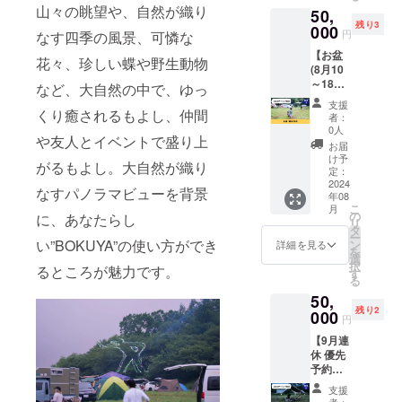
1泊2日
ゴス
山々の眺望や、自然が織り
50,
先的に
・
テッ
残り3
予約い
000
チェッ
カー5枚
円
なす四季の風景、可憐な
ただ
クイン
(サイ
【お盆
き、
14時～
ズ、デ
花々、珍しい蝶や野生動物
(8月10
キャン
16時
ザイン
～18日)
プ宿泊
チェッ
など、大自然の中で、ゆっ
調整中)
優先予
するチ
クアウ
・1泊に
支援
約・1泊
くり癒されるもよし、仲間
ケット
ト～11
つき
者：
2日キャ
です。
時
0人
タープ
や友人とイベントで盛り上
ンプ宿
（内
・薪10
×1 貸
お届
泊】 お
容） ・
キロ付
け予
し出し
がるもよし。大自然が織り
盆の宿
10名以
定：
き ・ロ
付き ※
泊を優
2024
下（小
ゴス
購入順
なすパノラマビューを背景
年08
先的に
学生未
テッ
に日程
こ
月
予約い
満含ま
の
カー5枚
に、あなたらし
を予約
リ
ただ
ず） ・
タ
(サイ
いただ
ー
き、
テント
い”BOKUYA”の使い方ができ
ン
ズ、デ
詳細を見る
きま
を
キャン
張り無
選
ザイン
す。荒
択
るところが魅力です。
プ宿泊
制限 ・
す
調整中)
天時振
る
するチ
1泊2日
※購入順
替可。
50,
ケット
・
に日程
※詳細は
残り2
です。
000
チェッ
を予約
メール
円
（内
クイン
いただ
にて調
【9月連
容） ・
14時～
きま
整させ
休 優先
10名以
16時
す。荒
ていた
予約・1
下（小
チェッ
天時振
だきま
泊2日
学生未
クアウ
替可。
す。 ※
支援
キャン
満含ま
ト～11
者：