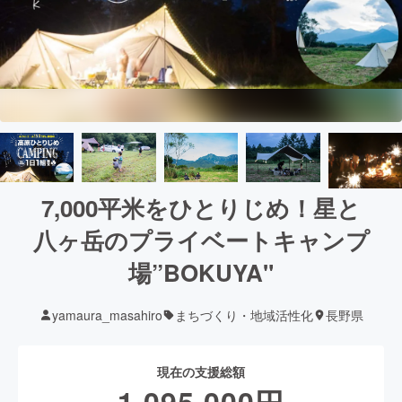
7,000平米をひとりじめ！星と
八ヶ岳のプライベートキャンプ
場”BOKUYA"
yamaura_masahiro
まちづくり・地域活性化
長野県
現在の支援総額
1,095,000
円