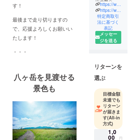
出す舞台を
https://www.instagram.com/bokuya_bbq_camp/
す！
創り、発見
https://www.facebook.com/masa.sun.9
と感動へ導
特定商取引
最後まで走り切りますの
法に基づく
く冒険クリ
表記
で、応援よろしくお願いい
エイター
メッセー
イギリス留
たします！
ジを送る
学やカンボ
ジアへの国
・・・
際支援、農
業の現場、
リターンを
イベント企
八ヶ岳を見渡せる
選ぶ
画など様々
な経験をも
景色も
とに「現状
目標金額
に変化を望
未達でも
み、 未知へ
リターン
が届きま
の期待を持
す
(All-in
ち始めた
方式)
人」へ挑戦
1,0
のきっかけ
00
円
となる舞台