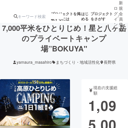
新
ロ
規
グ
会
プロジェクトを掲
はじ
プロジェクト
/
載するには
める
をさがす
イ
員
ン
登
7,000平米をひとりじめ！星と八ヶ岳
録
のプライベートキャンプ
場”BOKUYA"
人気のプロ
注目のリ
注目の新着プロ
募集終了が近いプ
もうすぐ公開
ジェクト
ターン
ジェクト
ロジェクト
されます
yamaura_masahiro
まちづくり・地域活性化
長野県
アート・写真
音楽
現在の支援総
テクノロジー・ガジェット
ゲーム・サ
額
1,09
映像・映画
書籍・雑誌
5,00
ビジネス・起業
チャレンジ