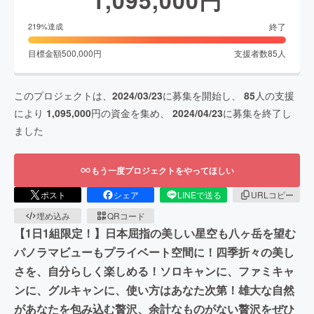
終了
219
%達成
目標金額
500,000
円
支援者数
85
人
このプロジェクトは、
2024/03/23
に募集を開始し、
85
人の支援
により
1,095,000
円の資金を集め、
2024/04/23
に募集を終了し
ました
もう一度プロジェクトをやってほしい
ポスト
シェア
LINEで送る
URLコピー
埋め込み
QRコード
【1日1組限定！】日本屈指の美しい星空も八ヶ岳を望む
パノラマビューもプライベート空間に！四季折々の美し
さを、自分らしく楽しめる！ソロキャンに、ファミキャ
ンに、グルキャンに、使い方はあなた次第！雄大な自然
があなたを包み込む贅沢、余計なものがない贅沢をぜひ