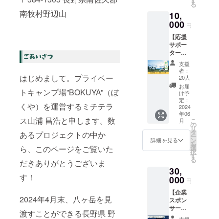
す
予約チ
る
メール
リター
ケット
南牧村野辺山
10,
を送ら
ンの先
分を割
せてい
000
行予約
引しま
円
ただき
を含め
す！ 家
【応援
ます。
た順番
族や仲
サポー
なお、
でクラ
間たち
ター
支援時
ファン
の日程
10,000
に上乗
終了後
が決ま
支援
円】 こ
せ支援
に順に
らなく
者：
のプロ
はじめまして。プライベー
が可能
日付を
20人
て予約
ジェク
です。
決めて
ができ
お届
トキャンプ場”BOKUYA”（ぼ
トをた
応援の
いただ
け予
ない
だただ
気持ち
定：
きま
方、少
くや）を運営するミチテラ
応援し
2024
の上乗
す。 ★
しでも
年06
たい人
せ、大
キャン
応援し
ス山浦 昌浩と申します。数
こ
月
向けの
歓迎で
の
プ宿泊
たい
リ
リター
す！ ①
タ
料は別
あるプロジェクトの中か
な、と
ー
ンで
お礼
ン
途。 ★
詳細を見る
思って
を
す。 お
メール
ら、このページをご覧いた
選
宿泊費
くださ
択
礼の
を送り
す
の支払
る方に
る
だきありがとうございま
メール
ます。
い時に
オスス
30,
を送ら
②ロゴ
予約チ
メのリ
す！
せてい
000
ステッ
ケット
ターン
円
ただき
カー1枚
分を割
です。
【企業
ます。
送りま
引しま
※詳細は
2024年4月末、八ヶ岳を見
スポン
なお、
す。(サ
す！ 家
メール
サー
支援時
イズ、
族や仲
にて調
渡すことができる長野県 野
30,000
に上乗
デザイ
間たち
支援