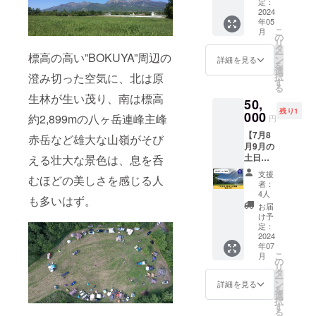
プ宿
ころ
定：
カー2枚
除、話
泊】 5
2024
10,000
(サイ
し相
年05
月6月10
円お
ズ、デ
手、そ
こ
月
月(GW
得！
の
ザイン
の他で
リ
等連休
（内
タ
調整中)
きるこ
ー
標高の高い”BOKUYA”周辺の
を除く)
容） ・
ン
・ター
詳細を見る
となど
を
の土日
10名以
選
プ×1
※予約が
択
澄み切った空気に、北は原
祝日の
下（小
す
貸し出
埋まっ
る
宿泊を
学生未
し付き
ていな
生林が生い茂り、南は標高
50,
優先的
満含ま
※購入順
い平日
残り1
に予約
000
ず） ・
に日程
約2,899mの八ヶ岳連峰主峰
になり
円
いただ
テント
を予約
ます。
【7月8
き、
張り無
赤岳など雄大な山嶺がそび
いただ
荒天時
月9月の
キャン
制限 ・
きま
振替
土日祝
える壮大な景色は、息を呑
プ宿泊
1泊2日
す。荒
可。 ※
日 年内
するチ
×3回 ・
天時振
詳細は
支援
むほどの美しさを感じる人
優先予
ケット
チェッ
替可。
者：
メール
約・1泊
です。
クイン
4人
※詳細は
にて調
も多いはず。
2日キャ
（内
14時～
メール
お届
整させ
ンプ宿
容） ・
16時
け予
にて調
ていた
泊】 7
10名以
定：
チェッ
整させ
だきま
月8月9
2024
下（小
クアウ
ていた
す。 ※
年07
月(お
学生未
ト～11
だきま
現地ま
こ
月
盆、３
満含ま
の
時
す。 ※
での交
リ
連休を
ず） ・
タ
・1泊に
現地ま
通費実
ー
除)）の
テント
ン
つき薪5
詳細を見る
での交
費
を
土日祝
張り無
選
キロ付
通費実
択
日の宿
制限 ・
す
き ・ロ
費
る
泊を 優