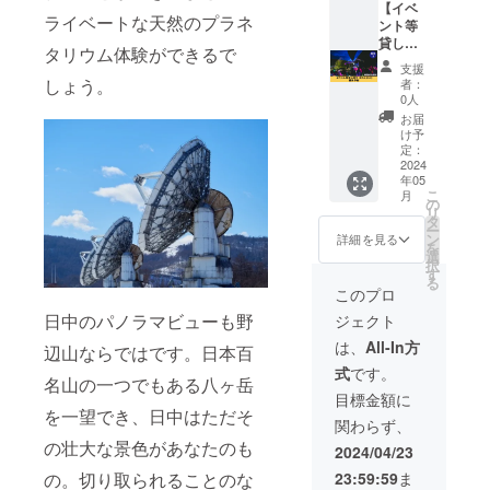
待 大人
【イベ
送リン
いただ
ライベートな天然のプラネ
（高校
ント等
ゴ
きま
生以
貸し切
ジュー
す。荒
タリウム体験ができるで
上）1人
り（30
ス ・
天時振
支援
分 （内
人以
朝食：
替可。
しょう。
者：
容） ・
上）優
朝採れ
※詳細は
0人
加工施
先予
高原レ
メール
お届
設(山梨
約】 30
タスサ
にて調
け予
県北杜
人を超
ンド ・
定：
整させ
市)にて
えるイ
2024
たき火
ていた
年05
ジビエ
ベント
・1泊2
だきま
こ
月
解体の
やパー
日キャ
の
す。 ※
リ
見学 ・
ティー
ンプ宿
タ
現地ま
ー
夕食：
での貸
泊（テ
ン
での交
詳細を見る
を
ジビ
し切り
ント等
選
通費実
択
エ・
ステッ
は持
す
費
る
八ヶ岳
カー10
参、ホ
このプロ
ワイン
枚 BBQ
テル等
日中のパノラマビューも野
ジェクト
※未成年
セット
の外泊
は農家
やテー
可） ※
は、
All-In方
辺山ならではです。日本百
直送リ
ブル等
詳細・
式
です。
ンゴ
貸出可
スケ
名山の一つでもある八ヶ岳
ジュー
（数に
ジュー
目標金額に
ス ・朝
限りあ
ルは後
を一望でき、日中はただそ
関わらず、
食：朝
り） 利
日メー
の壮大な景色があなたのも
採れ高
用可能
ルにて
2024/04/23
原レタ
時間：
ご連絡
の。切り取られることのな
23:59:59
ま
スサン
終日 希
しま