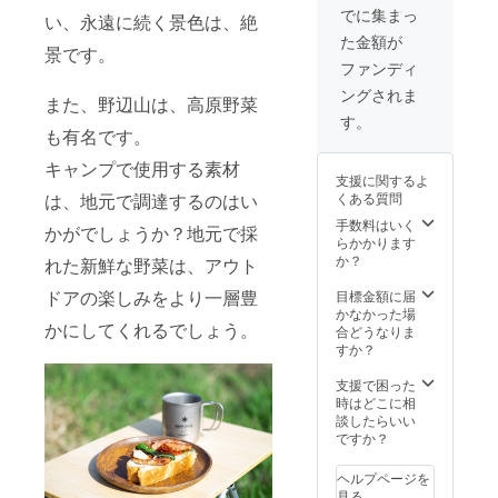
ド ・た
望によ
す。 ※
でに集まっ
い、永遠に続く景色は、絶
き火 ・
り調整
現地ま
た金額が
1泊2日
しま
での交
景です。
キャン
す。 ※
通費実
ファンディ
プ宿泊
購入順
費 ※子
ングされま
（テン
に日程
供のみ
また、野辺山は、高原野菜
ト等は
を予約
の参加
す。
持参、
いただ
も有名です。
は不可
ホテル
きま
※鹿の収
キャンプで使用する素材
等の外
す。荒
穫状況
支援に関するよ
泊可）
天時振
によ
は、地元で調達するのはい
くある質問
※詳細・
替可。
り、一
スケ
※詳細は
部内容
手数料はいく
かがでしょうか？地元で採
ジュー
メール
が変更
らかかります
ルは後
にて調
する可
か？
れた新鮮な野菜は、アウト
日メー
整させ
能性が
ルにて
ていた
ドアの楽しみをより一層豊
ありま
目標金額に届
ご連絡
だきま
す。
かなかった場
かにしてくれるでしょう。
しま
す。 ※
合どうなりま
す。 ※
現地ま
すか？
現地ま
での交
での交
通費実
支援で困った
通費実
費
時はどこに相
費 ※鹿
談したらいい
の収穫
ですか？
状況に
より、
ヘルプページを
一部内
見る