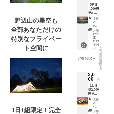
【平日
づくりをメ
1,000円
イン事業と
予約チ
している。
ケッ
野辺山の星空も
支援
ト】 ク
新規事業開
者：
ラウド
0人
発や商品企
全部あなただけの
ファン
お届
画、イベン
ディン
け予
特別なプライベー
グ限定
定：
トなども
で『先
2024
行ってお
年06
行予約
ト空間に
こ
月
チケッ
り、運営す
の
リ
ト』を
タ
る
ー
販売し
ン
詳細を見る
を
Podcast「農
ます！
選
択
１日１
す
のかけ算ラ
る
組限定
ジオ」では
2,0
のキャ
農業×OOを
ンプ場
00
円
となる
テーマに
【土日
ため、
様々な新し
祝2,000
この
円予約
「先行
い視点やビ
チケッ
予約チ
支援
ジネスアイ
ト】 ク
ケッ
者：
デアを共有
ラウド
ト」を
4人
1日1組限定！
完全
ファン
お持ち
している。
お届
ディン