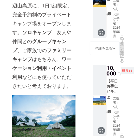
整させ
円】 プ
せ支援
ン調整
辺山高原に、1日1組限定、
の日程
者：
ていた
ライ
が可能
中)
5人
が決ま
だきま
ベート
です。
完全予約制のプライベート
らなく
お届
す。 ※
キャン
応援の
け予
て予約
現地ま
キャンプ場をオープンしま
プ
気持ち
定：
ができ
での交
場”BOK
2024
の上乗
ない
通費実
す。
ソロキャンプ
、友人や
年06
UYA” の
せ大歓
方、少
費
こ
月
企業ス
迎で
の
しでも
仲間との
グループキャン
リ
ポン
す！ ①
タ
応援し
ー
サーに
お礼
ン
詳細を見る
たい
プ
、ご家族での
ファミリー
を
なれる
メール
選
な、と
択
権利で
を送り
す
キャンプ
はもちろん、
ワー
思って
る
す。 ①
ます ②
くださ
10,
ロゴス
ケーション利用・イベント
ロゴス
る方に
残り15
テッ
000
テッ
オスス
円
利用
などにも使っていただ
カー5枚
カー3枚
メのリ
【平日
送りま
送りま
ターン
きたいと考えております。
お手伝
す。(サ
す。(サ
です。
いキャ
イズ、
イズ、
※詳細は
ンプ(5
デザイ
デザイ
メール
支援
月13日
ン調整
ン調整
者：
にて調
～10月
中)
中) ③サ
5人
整させ
末 )】
②HPに
ポー
お届
ていた
キャン
企業ロ
ターと
け予
だきま
プ を楽
ゴとリ
定：
してHP
す。 ※
しみな
2024
ンクを
にお名
現地ま
年05
がらお
掲載さ
前掲載
での交
こ
月
手伝い
せてい
の
を掲載
通費実