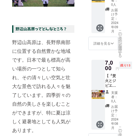
※詳細は
現地ま
プ宿
ず） ・
時
0人
メール
での交
泊】 9
テント
・1泊に
にて調
お届
通費実
月連休
張り無
つき、
け予
整させ
費
(14～16
制限 ・
定：
薪10キ
ていた
日、21
2024
1泊2日
ロ付き
だきま
年09
～23日)
・
・ロゴ
す ※現
こ
月
の宿泊
チェッ
の
ステッ
地まで
リ
を 優先
クイン
タ
カー5枚
の交通
ー
野辺山高原は、長野県南部
的に予
14時～
ン
(サイ
詳細を見る
費実費
を
約いた
16時
選
ズ、デ
に位置する自然豊かな地域
択
だき、
チェッ
す
ザイン
る
キャン
クアウ
調整中)
です。日本で最も標高が高
7,0
プ宿泊
ト～11
※購入順
残り15
するチ
00
時
に日程
い場所の一つとして知ら
円
ケット
・1泊に
を予約
【『焚
です。
れ、その清々しい空気と壮
つき薪5
いただ
火とジ
（内
キロ付
きま
ビエと
大な景色で訪れる人々を魅
容） ・
き ・ロ
す。荒
赤ワイ
10名以
ゴス
天時振
支援
了しています。四季折々の
ン』子
下（小
テッ
替可。
者：
供招
学生未
カー5枚
0人
※詳細は
自然の美しさを楽しむこと
待】
満含ま
(サイ
メール
お届
8
ず） ・
ズ、デ
け予
にて調
ができますが、特に夏は涼
月3日
テント
定：
ザイン
整させ
(土)〜4
2024
張り無
調整中)
しく避暑地としても人気が
ていた
年08
日(日)開
制限 ・
・1泊に
だきま
こ
月
催 ※鹿
あります。
1泊2日
の
つき
す。 ※
リ
解体見
・
タ
タープ
現地ま