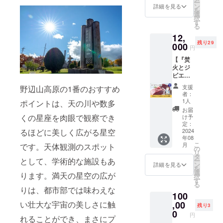
ー
学付 自
チェッ
ン
×1 貸
詳細を見る
での交
を
主イベ
クイン
選
し出し
通費実
択
ント
14時～
す
付き ※
費
る
『焚火
16時
購入順
12,
とジビ
チェッ
に日程
残り29
エと赤
000
クアウ
を予約
円
ワイ
ト～11
いただ
【『焚
ン』招
時
きま
火とジ
待 子供
・1泊に
す。荒
ビエと
（中学
つき薪5
天時振
赤ワイ
生以
キロ付
替可。
支援
野辺山高原の1番のおすすめ
ン』大
下）1名
き ・ロ
※詳細は
者：
人招
分 ※小
ゴス
1人
メール
ポイントは、天の川や数多
待】 8
学生未
テッ
にて調
お届
月3日
満無料
くの星座を肉眼で観察でき
カー5枚
け予
整させ
(土)〜4
（内
定：
(サイ
ていた
日(日)開
2024
るほどに美しく広がる星空
容） ・
ズ、デ
だきま
年08
催
加工施
ザイン
す。 ※
こ
月
です。天体観測のスポット
※鹿
設（山
の
調整中)
現地ま
リ
解体見
梨県北
タ
・1泊に
での交
として、学術的な施設もあ
ー
学付 自
杜市）
ン
つき
詳細を見る
通費実
を
主イベ
にてジ
選
タープ
費
ります。満天の星空の広が
択
ント
ビエ解
す
×1 貸
る
『焚火
体の見
し出し
りは、都市部では味わえな
100
とジビ
学 ・夕
付き ※
エと赤
,00
い壮大な宇宙の美しさに触
食：ジ
購入順
残り3
ワイ
ビエ・
0
に日程
円
れることができ、まさにプ
ン』招
農家直
を予約