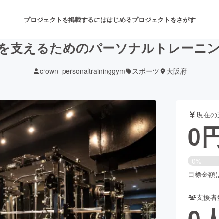
プロジェクトを掲載するには
はじめる
プロジェクトをさがす
を支えるためのパーソナルトレーニ
crown_personaltraininggym
スポーツ
大阪府
注目のリターン
注目の新着プロジェクト
募集終了が近いプロジェクト
も
現在の
音楽
舞台・パフォーマンス
0
ゲーム・サービス開発
フード・飲食店
0%
書籍・雑誌出版
アニメ・漫画
目標金額は1
支援者
チャレンジ
ビューティー・ヘルスケ
0