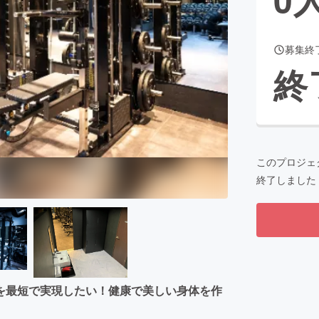
募集終
CAMPFIRE for Social Good
CAMPFIRE Creation
終
CAMPFIREふるさと納税
machi-ya
コミュニティ
このプロジェ
終了しました
を最短で実現したい！健康で美しい身体を作