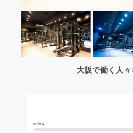
大阪で働く人々
0
%達成