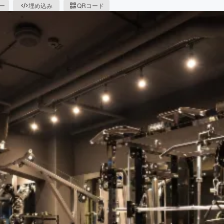
ピー
埋め込み
QRコード