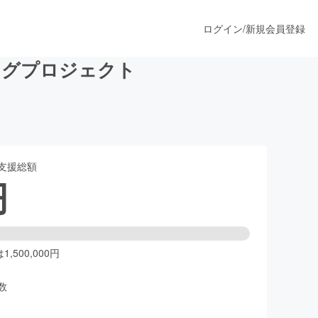
ログイン
/
新規会員登録
ングプロジェクト
うすぐ公開されます
支援総額
プロダクト
円
ファッション
スポーツ
,500,000円
数
ア
ソーシャルグッド
人