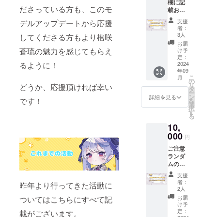
欄に記
とは可
ださっている方も、このモ
載お願
能です
い致し
か。 可/
支援
デルアップデートから応援
ます】
不可 ・
者：
・ボイ
読み上
3人
してくださる方もより棺咲
スで呼
げ可能
お届
ばれた
なお名
蒼琉の魅力を感じてもらえ
け予
い名前
前をお
定：
るように！
・名前
2024
願い致
年09
入り 可/
しま
こ
月
不可 ・
す。 提
の
リ
どうか、応援頂ければ幸い
クレ
供方
タ
ー
ジッ
法：
ン
詳細を見る
です！
を
ト、お
メール
選
択
名前を
にURL
す
る
読み上
を記載
10,
げるこ
しま
とは可
000
す。
円
能です
ご注意
か。 可/
ランダ
不可 ・
ムのア
読み上
クスタ
げ可能
支援
なので
なお名
者：
昨年より行ってきた活動に
種類は
前をお
2人
選べま
願い致
お届
ついてはこちらにすべて記
せん。
しま
け予
提供方
す。 提
定：
載がございます。