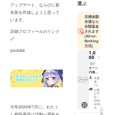
選ぶ
アップデート、ならびに新
衣装を作成しようと思って
目標金額
います。
未達なら
全額返金
詳細プロフィールのリンク
されます
(All-or-
🔗
Nothing
方式)
youtube
1,0
00
円
【リ
ターン
内備考
欄へご
支援
記載お
者：
願い致
7人
しま
お届
す。】
け予
・クレ
定：
ジット
2024
年09
記載
今年2024年7月に、わたく
こ
月
可/不可
の
リ
・お名
し棺咲蒼琉は活動一周年を
タ