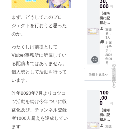
30,
なお名
その他
前をお
000
（ご記
円
願い致
載お願
【備考
しま
い致し
まず、どうしてこのプロ
欄に記
す。 提
ます）
載お願
供方
・クレ
ジェクトを行おうと思った
い致し
法：
ジッ
支援
ます】
メール
ト、お
のか。
者：
・クレ
にURL
名前を
3人
ジッ
を記載
読み上
お届
ト、お
わたくしは前提として
しま
げるこ
け予
名前を
す。 発
定：
とは可
Vtuber事務所に所属してい
読み上
2024
送方
能です
年09
げるこ
法：ヤ
か。 可/
こ
る配信者ではありません。
月
とは可
マト運
の
不可 ・
リ
能です
輸の匿
タ
読み上
個人勢として活動を行って
ー
か。 可/
名配送
ン
げ可能
詳細を見る
を
不可 ・
サービ
選
なお名
います。
択
読み上
スを利
す
前をお
る
げ可能
用いた
願い致
100
なお名
しま
昨年2023年7月よりコツコ
しま
前をお
,00
す。
す。
ツ活動を続け今年ついに収
願い致
0
円
しま
益化及び、チャンネル登録
す。
【備考
【ディ
欄に記
者1000人超えを達成してい
スコー
載お願
ドのイ
い致し
ます！
支援
ンス
ます】