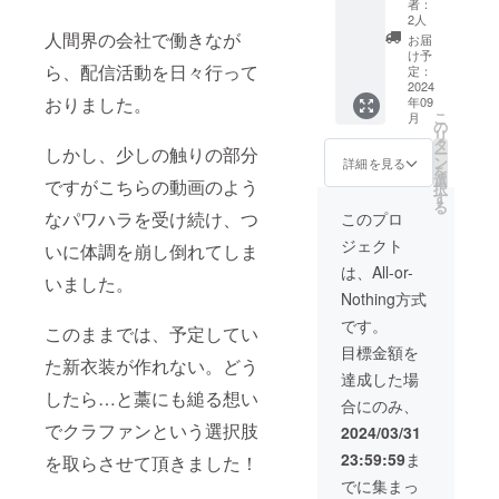
者：
トール
・クレ
2人
を期日
ジッ
人間界の会社で働きなが
お届
までに
ト、お
け予
お願い
名前を
ら、配信活動を日々行って
定：
致しま
読み上
2024
おりました。
年09
す】 ・
げるこ
こ
月
ディス
とは可
の
リ
コード
能です
タ
しかし、少しの触りの部分
ー
の検索
か。 可/
ン
詳細を見る
を
可能な
不可 ・
選
ですがこちらの動画のよう
択
ユー
読み上
す
る
ザー名
げ可能
なパワハラを受け続け、つ
このプロ
をご記
なお名
ジェクト
載くだ
前をお
いに体調を崩し倒れてしま
さい。
願い致
は、All-or-
いました。
日程な
しま
Nothing方式
どもこ
す。 ・
ちらの
期日ま
です。
このままでは、予定してい
ディス
でに
目標金額を
コード
ディス
た新衣装が作れない。どう
にてや
コード
達成した場
り取り
のイン
したら…と藁にも縋る想い
合にのみ、
を致し
ストー
ます。
ルをお
でクラファンという選択肢
2024/03/31
発送方
願い致
23:59:59
ま
を取らさせて頂きました！
法：ヤ
しま
マト運
す。 ・
でに集まっ
輸の匿
検索可