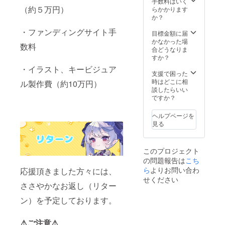
手数料はいく
（約５万円）
らかかります
か？
・ファンディングサイト手
目標金額に届
かなかった場
数料
合どうなりま
すか？
・イラスト、キービジュア
支援で困った
時はどこに相
ル製作費（約10万円）
談したらいい
ですか？
ヘルプページを
見る
このプロジェクト
の問題報告は
こち
ら
よりお問い合わ
応援頂きました方々には、
せください
ささやかなお返し（リター
ン）を予定しております。
⚠ご注意⚠