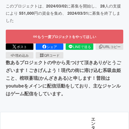
このプロジェクトは、
2024/03/02
に募集を開始し、
28
人の支援
により
551,000
円の資金を集め、
2024/03/31
に募集を終了しま
した
もう一度プロジェクトをやってほしい
ポスト
シェア
LINEで送る
URLコピー
埋め込み
QRコード
数あるプロジェクトの中から見つけて頂きありがとうご
ざいます！ごきげんよう！現代の街に溶け込む系吸血姫
こと、棺咲蒼琉(かんざきある)と申します！普段は
youtubeをメインに配信活動をしており、主なジャンル
はゲーム配信をしています。
エ
ン
タ