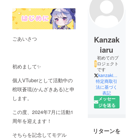
Kanzak
ごあいさつ
iaru
初めてのプ
ロジェクト
初めまして✨
です
kanzaki_aru
個人VTuberとして活動中の
特定商取引
法に基づく
棺咲蒼琉(かんざきある)と申
表記
します。
メッセー
ジを送る
この度、2024年7月に活動1
周年を迎えます！
リターンを
そちらを記念してモデル