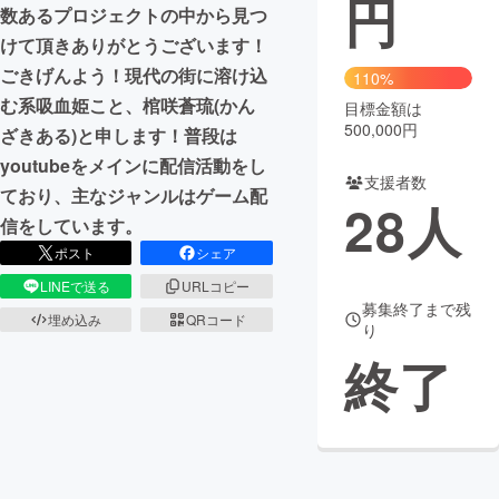
円
数あるプロジェクトの中から見つ
まちづくり・地域活性化
けて頂きありがとうございます！
ごきげんよう！現代の街に溶け込
110%
む系吸血姫こと、棺咲蒼琉(かん
目標金額は
CAMPFIRE for Social Good
CAMPFIRE Creation
500,000円
ざきある)と申します！普段は
CAMPFIREふるさと納税
machi-ya
コミュニティ
youtubeをメインに配信活動をし
支援者数
ており、主なジャンルはゲーム配
28
人
信をしています。
ポスト
シェア
LINEで送る
URLコピー
募集終了まで残
埋め込み
QRコード
り
終了