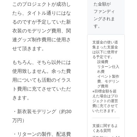
このプロジェクトが成功し
た金額が
名配送
能な
サービ
ユー
ファンディ
たら、タイトル通りにはな
スを利
ザー名
ングされま
用いた
をご記
るのですが予定していた新
しま
載くだ
す。
す。 ア
さい。
衣装のモデリング費用、関
クリル
日程な
ブロッ
どもこ
連グッズ制作費用に使用さ
支援金の使い道
クサイ
ちらの
集まった支援金
せて頂きます。
ズ：
ディス
は以下に使用す
100×10
コード
る予定です。
0mm
でやり
もちろん、そちら以外には
設備費
取りさ
リターン仕入
せて頂
使用致しません。余った費
れ費
きま
イベント製作
す。
用についても活動のイラス
費、モデリン
グ費用
ト費用に充てさせていただ
※目標金額を超
えた場合はプロ
きます。
ジェクトの運営
費に充てさせて
いただきます。
・新衣装モデリング（約30
万円）
支援に関するよ
くある質問
・リターンの製作、配送費