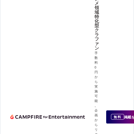
メ
領
域
特
化
型
ク
ラ
フ
ァ
ン
手
数
料
0
円
か
ら
実
施
可
能
。
企
画
掲載
無料
か
ら
リ
タ