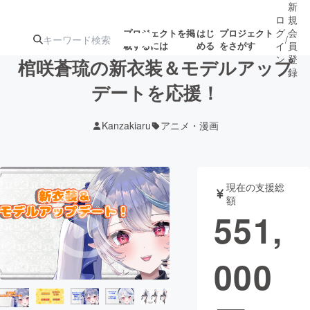
新
ロ
規
グ
会
プロジェクトを掲
はじ
プロジェクト
/
載するには
める
をさがす
イ
員
ン
登
棺咲蒼琉の新衣装＆モデルアップ
録
デートを応援！
人気のプロ
注目のリ
注目の新着プロ
募集終了が近いプ
もうすぐ公開
Kanzakiaru
アニメ・漫画
ジェクト
ターン
ジェクト
ロジェクト
されます
アート・写真
音楽
現在の支援総
額
551,
テクノロジー・ガジェット
ゲーム・サ
000
映像・映画
書籍・雑誌
ビジネス・起業
チャレンジ