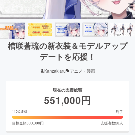
棺咲蒼琉の新衣装＆モデルアップ
デートを応援！
Kanzakiaru
アニメ・漫画
現在の支援総額
551,000
円
終了
110
%達成
目標金額
500,000
円
支援者数
28
人