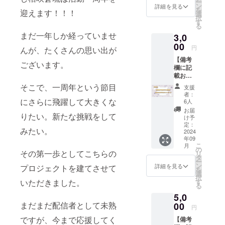
ー
前読み
ン
詳細を見る
を
迎えます！！！
上げ
選
択
可/不可
す
る
・掲載
まだ一年しか経っていませ
3,0
したい
氏名
00
円
んが、たくさんの思い出が
※不可の
【備考
場合は
ございます。
欄に記
氏名を
載お願
記入し
い致し
なくて
そこで、一周年という節目
支援
ます】
大丈夫
者：
・メッ
にさらに飛躍して大きくな
です。
6人
セージ
提供方
お届
りたい。新たな挑戦をして
カード
法：
け予
にお名
メール
定：
みたい。
前を入
2024
にURL
年09
れても
を記載
こ
月
良いか
しま
の
その第一歩としてこちらの
リ
可/不可
す。
タ
ー
・入れ
ン
詳細を見る
プロジェクトを建てさせて
を
たい氏
選
択
名 ・ク
いただきました。
す
る
レジッ
5,0
ト、お
まだまだ配信者として未熟
名前を
00
円
読み上
ですが、今まで応援してく
【備考
げるこ