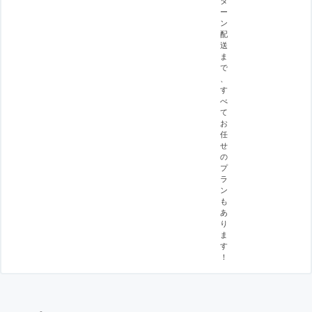
ー
ン
配
送
ま
で
、
す
べ
て
お
任
せ
の
プ
ラ
ン
も
あ
り
ま
す
！