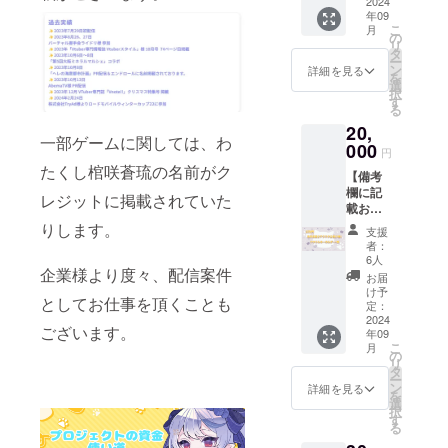
法：
2024
供方
年09
メール
法：
こ
月
にURL
メール
の
リ
を記載
にURL
タ
ー
しま
を記載
ン
詳細を見る
を
す。 発
しま
選
択
送方
す。 収
す
る
法：ヤ
録時
20,
マト運
間：3~5
一部ゲームに関しては、わ
輸の匿
000
分間程
円
名配送
度 発送
たくし棺咲蒼琉の名前がク
【備考
サービ
方法：
欄に記
スを利
ヤマト
レジットに掲載されていた
載お願
用いた
運輸の
い致し
しま
りします。
匿名配
支援
ます】
す。
送サー
者：
・クレ
【備考
ビスを
6人
企業様より度々、配信案件
ジッ
欄に記
利用い
お届
ト、お
載お願
たしま
け予
としてお仕事を頂くことも
名前を
い致し
定：
す。
読み上
2024
ます】
ございます。
年09
げるこ
壁紙の
こ
月
とは可
種類は
の
リ
能です
何が良
タ
ー
か。 可/
いです
ン
詳細を見る
を
不可 ・
か。 ス
選
択
読み上
マ
す
る
げ可能
ホ/PC/