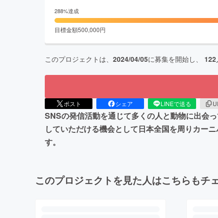
288
%達成
目標金額
500,000
円
このプロジェクトは、
2024/04/05
に募集を開始し、
122
ポスト
シェア
LINEで送る
U
SNSの発信活動を通じて多くの人と動物に出会
していただける機会として日本全国を周りカーニ
す。
このプロジェクトを見た人はこちらもチ