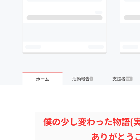
活動報告
支援者
ホーム
1
99+