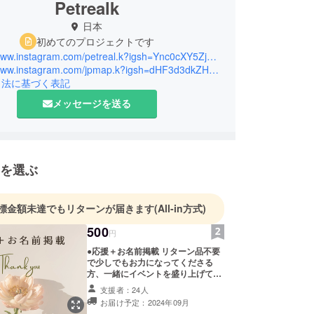
Petrealk
日本
初めてのプロジェクトです
https://www.instagram.com/petreal.k?igsh=Ync0cXY5ZjE0MGti&utm_source=qr
https://www.instagram.com/jpmap.k?igsh=dHF3d3dkZHBpZTc1&utm_source=qr
引法に基づく表記
メッセージを送る
を選ぶ
標金額未達でもリターンが届きます
(All-in方式)
500
円
●応援＋お名前掲載 リターン品不要
で少しでもお力になってくださる
方、一緒にイベントを盛り上げてく
ださる方へ ✯リターン品の絵本、
支援者：24人
WEBページ、チラシ（ポスター）な
お届け予定：2024年09月
どへお名前を記載させて頂きます。