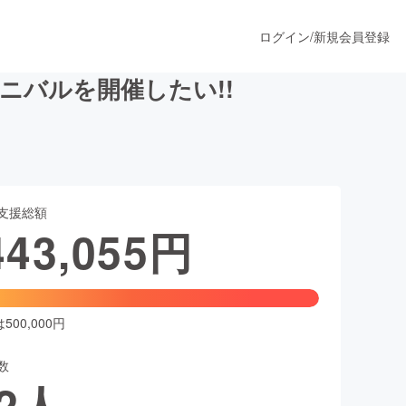
ログイン
/
新規会員登録
ニバルを開催したい!!
うすぐ公開されます
支援総額
プロダクト
443,055
円
ファッション
スポーツ
00,000円
数
ア
ソーシャルグッド
2
人