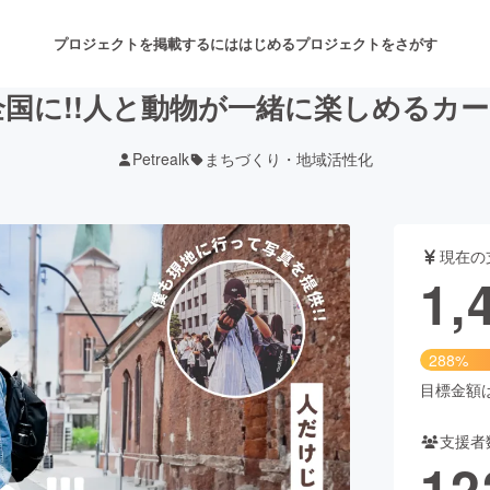
プロジェクトを掲載するには
はじめる
プロジェクトをさがす
国に!!人と動物が一緒に楽しめるカー
Petrealk
まちづくり・地域活性化
注目のリターン
注目の新着プロジェクト
募集終了が近いプロジェクト
も
現在の
音楽
舞台・パフォーマンス
1,
ゲーム・サービス開発
フード・飲食店
288%
書籍・雑誌出版
アニメ・漫画
目標金額は5
支援者
チャレンジ
ビューティー・ヘルスケ
12