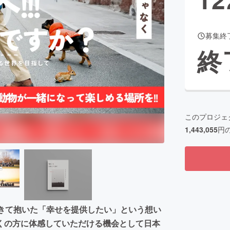
募集終
CAMPFIRE for Social Good
CAMPFIRE Creation
終
CAMPFIREふるさと納税
machi-ya
コミュニティ
このプロジェ
1,443,055
円
てきて抱いた「幸せを提供したい」という想い
くの方に体感していただける機会として日本