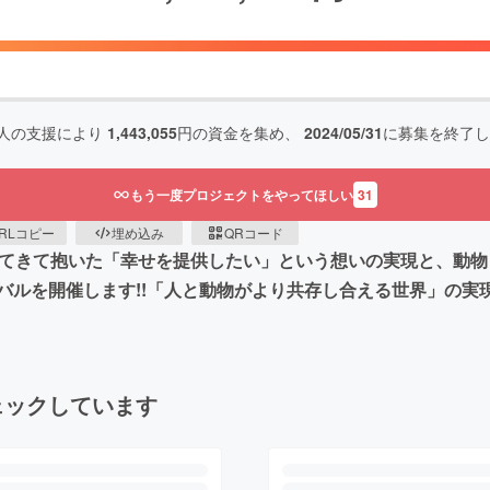
人の支援により
1,443,055
円の資金を集め、
2024/05/31
に募集を終了し
もう一度プロジェクトをやってほしい
31
RLコピー
埋め込み
QRコード
ってきて抱いた「幸せを提供したい」という想いの実現と、動
バルを開催します!!「人と動物がより共存し合える世界」の実
ェックしています