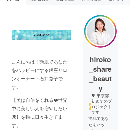
hiroko
こんにちは！艶肌であなた
_share
をハッピーにする銀座サロ
_beaut
ンオーナー・石井寛子で
y
す。
東京都
【美は自信をくれる❤️世界
初めてのプ
ロジェクト
中に美しい人を増やしたい
です
🌍】を軸に日々生きてま
艶肌であな
たをハッ
す。