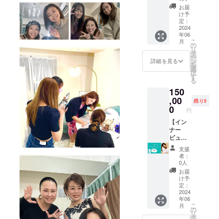
ます。
談。 チ
【艶肌
す。 ※
お届
ケット
女神】
原材料
け予
有効期
1袋（90
定：
及び添
限：リ
粒／30
2024
加物等
年06
ターン
日分）
の食品
こ
月
お届け
×12 販
の
表示は
リ
日より
売予定
タ
お届け
ー
6ヶ月以
価格：
ン
商品の
詳細を見る
を
内にご
181,440
選
ラベル
択
利用く
円の
す
に表記
る
ださ
25％OF
されま
150
い。 艶
F。
す。商
肌女神
46,800
,00
品開封
残り5
の広告
円お
0
前には
円
や
得！ 原
必ずお
Instagr
材料及
【イン
届けの
amのコ
び添加
ナー
リター
ラボラ
物等の
ビュー
ンに貼
イブに
食品表
ティー
付され
支援
ご出演
示はお
パッ
たラベ
者：
いただ
届け商
ケー
ルや注
0人
けま
品のラ
ジ】 全
意書き
お届
す！
ベルに
6回。
をご確
け予
※SNSの
表記さ
コーチ
定：
認くだ
内容に
れま
ングに
2024
さい。
年06
よって
す。 商
よるお
こ
月
は審査
品開封
悩み相
の
リ
させて
前には
談（美
タ