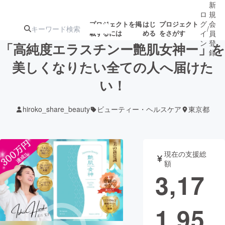
新
ロ
規
グ
会
プロジェクトを掲
はじ
プロジェクト
/
載するには
める
をさがす
イ
員
ン
登
「高純度エラスチンー艶肌女神ー」を
録
美しくなりたい全ての人へ届けた
い！
人気のプロ
注目のリ
注目の新着プロ
募集終了が近いプ
もうすぐ公開
ジェクト
ターン
ジェクト
ロジェクト
されます
hiroko_share_beauty
ビューティー・ヘルスケア
東京都
アート・写真
音楽
現在の支援総
テクノロジー・ガジェット
ゲーム・サ
額
3,17
映像・映画
書籍・雑誌
1,95
ビジネス・起業
チャレンジ