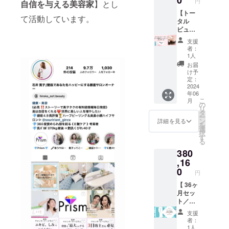
円
自信を与える美容家
】とし
【艶肌
は送料
円お
女神】
が含ま
得！ 原
【トー
て活動しています。
1袋（90
れてい
材料及
タル
粒／30
ます。
び添加
ビュー
日分）
物等の
ティー
支援
×2 ※商
食品表
パッ
者：
品には
示はお
ケー
1人
送料が
届け商
ジ】 石
お届
含まれ
品のラ
井寛子
け予
ていま
ベルに
があな
定：
す。
表記さ
たを
2024
年06
れま
トータ
こ
月
す。 商
ルプロ
の
リ
品開封
ディー
タ
ー
前には
ス＋艶
ン
詳細を見る
を
必ずお
肌女神
選
択
届けの
1袋 姿
す
る
リター
勢・笑
380
ンに貼
顔・
付され
ウォー
,16
たラベ
キン
0
円
ルや注
グ・ イ
意書き
ンナー
【 36ヶ
をご確
マッス
月セッ
認くだ
ルト
ト／
さい。
レーニ
30％OF
支援
※商品に
ング指
F】
者：
は送料
導。 全
【艶肌
1人