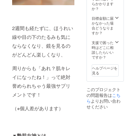
が含ま
くださ
らかかります
れてい
い。 ※
か？
ます。
ダイ
エット
目標金額に届
指導
かなかった場
は、法
2週間も経たずに、ほうれい
合どうなりま
令に基
すか？
線や目の下のたるみも気に
づく医
療、診
支援で困った
ならなくなり、鏡を見るの
療行為
時はどこに相
ではご
談したらいい
がどんどん楽しくなり、
ざいま
ですか？
せん。
効果に
周りからも「あれ？肌キレ
ヘルプページを
は個人
見る
差がご
イになったね！」って絶対
ざいま
誉められちゃう最強サプリ
すこと
このプロジェクト
をあら
メントです！
の問題報告は
こち
かじめ
ご了承
ら
よりお問い合わ
くださ
せください
（※個人差があります）
い。
▼艶肌女神とは