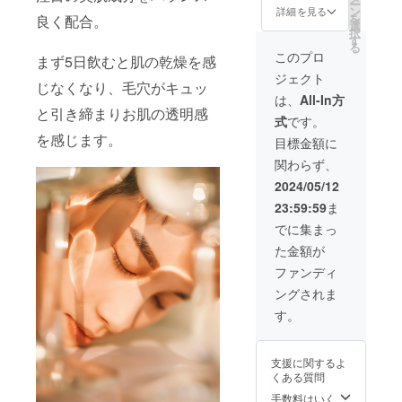
ー
でご負
届けの
イエッ
ン
詳細を見る
を
良く配合。
担くだ
リター
ト指
選
択
さい。
ンに貼
導、マ
す
る
※写真撮
付され
インド
このプロ
まず5日飲むと肌の乾燥を感
影をご
たラベ
ステッ
ジェクト
希望の
ルや注
プ、起
じなくなり、毛穴がキュッ
方は別
意書き
業相談
は、
All-In方
途ご相
をご確
など、
と引き締まりお肌の透明感
式
です。
談くだ
認くだ
なんで
を感じます。
さい。
さい。
もご相
目標金額に
※有効期
※商品に
談くだ
関わらず、
限：リ
は送料
さい！
ターン
が含ま
zoom
2024/05/12
お届け
れてい
可。日
23:59:59
ま
日より
ます。
程の調
6ヶ月以
整など
でに集まっ
内にご
はメー
た金額が
利用く
ルにて
ださ
ご相談
ファンディ
い。
くださ
ングされま
【艶肌
い。ま
女神】
た、対
す。
1ヶ月分
面の場
1袋（90
合の交
粒／30
通費
支援に関するよ
日分）
は、ご
くある質問
※商品に
自身で
は送料
ご負担
手数料はいく