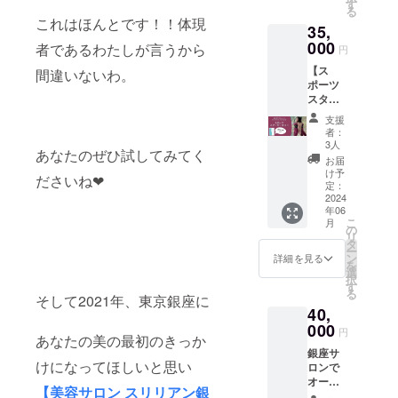
ティー
アップ
す
商品の
る
ができ
フェイ
これはほんとです！！体現
ラベル
35,
ます。
シャ
に表記
開催場
000
ル、
者であるわたしが言うから
円
されま
所：都
ヘッド
す。商
【ス
内某所
間違いないわ。
スパ…
品開封
ポーツ
所要時
（男性
前には
スター
間：2〜
も歓
必ずお
ター
3時間
迎！）
支援
届けの
セッ
開催時
※チケッ
者：
リター
ト】
期：
ト有効
3人
ンに貼
あなたのぜひ試してみてく
フィッ
2024年
期限：
お届
付され
トネス
7月頃予
リター
け予
たラベ
ださいね❤︎
ウェア
定 支援
定：
ンお届
ルや注
＋艶肌
2024
者様と
け日よ
意書き
年06
女神1袋
の連絡
り1ヶ月
をご確
こ
月
これか
方法：
の
以内に
認くだ
リ
らボ
時間や
タ
ご利用
さい。
ー
ディメ
場所な
ン
くださ
詳細を見る
を
イクを
どの詳
選
い。 ※
択
始める
細は
す
法令に
る
方に
そして2021年、東京銀座に
メール
基づく
40,
ぴった
で連絡
医療、
り！ 石
000
しま
診療行
円
あなたの美の最初のきっか
井寛子
す。 交
為では
銀座サ
プロ
通費は
ござい
けになってほしいと思い
ロンで
デュー
ご自身
ませ
オー
ス【大
でご負
ん。効
【美容サロン スリリアン銀
ダーメ
人女性