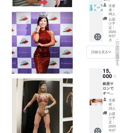
を合言葉に
出した
支援
い方向
みんなが輝
者：
けのト
58人
けるプラッ
ライア
お届
トフォーム
ルプラ
け予
ンで
定：
づくりを行
す。
2024
う。
年07
【艶肌
こ
月
女神】
の
リ
1ヶ月分
タ
ー
1袋（90
ン
詳細を見る
を
粒／30
選
択
日分）
す
る
販売予
15,
定価
格：
000
円
15,120
銀座サ
円
ロンで
12%OF
オー
F 1920
ダーメ
円お
支援
イドエ
得！ 原
者：
ステ 60
材料及
22人
分×1
び添加
お届
15,000
物等の
け予
円 【銀
食品表
定：
座サロ
2024
示はお
年07
ンで
届け商