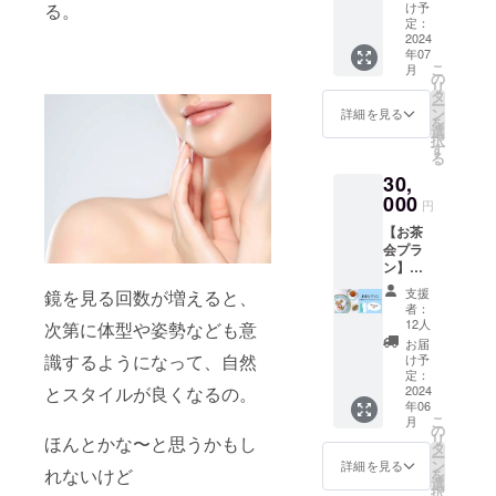
29,000
る。
け予
ことを
円 【銀
定：
あらか
座サロ
2024
じめご
年07
ンで
了承く
こ
月
オー
の
ださ
リ
ダーメ
タ
い。
ー
イドエ
ン
詳細を見る
【艶肌
を
ステ60
選
女神】
択
分✕1】
す
1ヶ月分
る
石井寛
1袋（90
30,
子の銀
粒／30
座サロ
000
日分）
円
ンにて
販売予
【お茶
オー
定価
会プラ
ダーメ
格：
ン】ホ
イドエ
15,120
テルア
ステ2回
円 ※商
支援
鏡を見る回数が増えると、
フタ
券＋艶
者：
品には
ヌーン
肌女神
12人
次第に体型や姿勢なども意
送料が
ティー
1袋 プ
お届
含まれ
＋艶肌
レゼン
識するようになって、自然
け予
ていま
女神 1
トにも
定：
す。 ※
袋 石井
2024
とスタイルが良くなるの。
最適で
原材料
年06
寛子本
す！
及び添
こ
月
人とホ
ハーブ
の
加物等
リ
ほんとかな〜と思うかもし
テルで
ピーリ
タ
の食品
ー
アフタ
ング、
ン
詳細を見る
表示は
れないけど
を
ヌーン
リフト
選
お届け
択