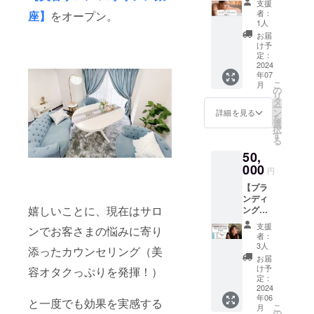
担くだ
果には
支援
イドエ
のポジ
さい。
個人差
者：
座】
をオープン。
ステ 60
ティブ
個室で
1人
がござ
分×3
ウエ
はな
います
お届
40,000
ア】ヒ
く、
け予
ことを
円 【銀
ピネス
定：
オープ
あらか
座サロ
2024
の上下
ンな場
じめご
年07
ンで
ウェア
所での
了承く
こ
月
オー
＋アン
の
お茶会
ださ
リ
ダーメ
ダー
タ
になり
い。
ー
イドエ
ウェア
ン
ます。
詳細を見る
【艶肌
を
ステ60
の3枚
選
【艶肌
女神】
択
分✕1】
セッ
す
女神】
1ヶ月分
る
石井寛
ト。 ※
1ヶ月分
1袋（90
50,
子の銀
フリー
1袋（90
粒／30
座サロ
000
サイズ
粒／30
日分）
円
ンにて
となり
日分）
販売予
【プラ
オー
ます。
※商品に
定価
ンディ
ダーメ
【トッ
は送料
格：
嬉しいことに、現在はサロ
ングス
イドエ
プス】
が含ま
15,120
ター
ステ3回
・素
れてい
円 ※商
支援
ンでお客さまの悩みに寄り
ター
券＋艶
材：ポ
ます。
者：
品には
セッ
肌女神
リエス
3人
送料が
添ったカウンセリング（美
ト】 石
1袋 プ
テル
お届
含まれ
井寛子
レゼン
96%,ポ
け予
容オタクっぷりを発揮！）
ていま
があな
トにも
定：
リウレ
す。 ※
たをプ
2024
最適で
タン4%
原材料
年06
ロ
す！
と一度でも効果を実感する
・FREE
及び添
こ
月
ディー
ハーブ
の
サイズ