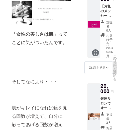
1ヶ月分
ヘッド
【お礼
1袋（90
スパ…
のメッ
粒／30
（男性
セー
日分）
も歓
ジ】 石
販売予
迎！）
支援
井寛子
定価
※チケッ
者：
から動
格：
ト有効
0人
「女性の美しさは肌」って
画でお
15,120
期限：
お届
礼の
円 ※商
リター
け予
ことに
気がついたんです。
メッ
品には
定：
ンお届
セージ
2024
送料が
け日よ
年06
をお届
含まれ
り1ヶ月
こ
月
けしま
ていま
の
以内に
リ
す。 ・
す。
タ
ご利用
ー
収録時
ン
くださ
詳細を見る
を
間：1分
選
い。 ※
択
間前後
す
法令に
る
・提供
そしてなにより・・・
基づく
29,
方法：
医療、
メール
000
診療行
円
にてお
為では
銀座サ
送り致
ござい
ロンで
します
ませ
肌がキレイになれば鏡を見
オー
ん。効
ダーメ
果には
支援
る回数が増えて、自分に
イドエ
個人差
者：
ステ 60
3人
がござ
触ってあげる回数が増え
分×2
います
お届