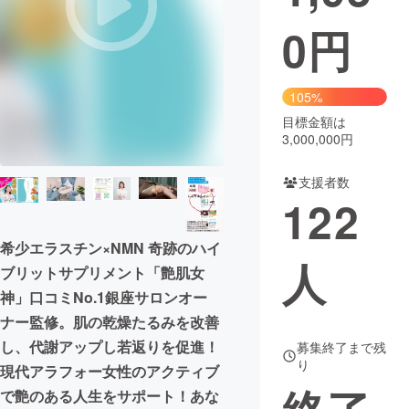
0
円
まちづくり・地域活性化
CAMPFIRE for Social Good
CAMPFIRE Creation
105%
CAMPFIREふるさと納税
machi-ya
コミュニティ
目標金額は
3,000,000円
支援者数
122
希少エラスチン×NMN 奇跡のハイ
人
ブリットサプリメント「艶肌女
神」口コミNo.1銀座サロンオー
ナー監修。肌の乾燥たるみを改善
し、代謝アップし若返りを促進！
募集終了まで残
り
現代アラフォー女性のアクティブ
で艶のある人生をサポート！あな