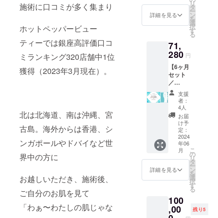
加物等
リ
ス！＋
施術に口コミが多く集まり
ピーリ
タ
の目安
の食品
ー
艶肌女
ング、
ン
（胸
詳細を見る
表示は
を
神 1袋
リフト
選
囲・着
お届け
択
ホットペッパービュー
プロカ
アップ
す
丈な
商品の
る
メラマ
フェイ
ど）：
ラベル
ティーでは銀座高評価口コ
71,
ンによ
シャ
平置き
に表記
る都内
280
ル、
でアン
円
ミランキング320店舗中1位
されま
ロケ撮
ヘッド
ダー
す。商
【6ヶ月
影（ヘ
スパ…
34cm
獲得（2023年3月現在）。
品開封
セット
アメ付
（男性
・カ
前には
／
き） 撮
も歓
ラー展
必ずお
21％OF
影日に
迎！）
開：ブ
支援
届けの
F】
ついて
※チケッ
ラック
者：
リター
【艶肌
はご相
ト有効
4人
／ベ
ンに貼
女神】
北は北海道、南は沖縄、宮
談くだ
期限：
リー
お届
付され
1袋（90
さい。
リター
け予
【ボト
たラベ
古島。海外からは香港、シ
粒／30
※交通費
定：
ンお届
ムス】
ルや注
日分）
2024
はご自
け日よ
・素
意書き
ンガポールやドバイなど世
年06
×6 販売
身でご
り1ヶ月
材：ポ
をご確
こ
月
予定価
負担く
の
以内に
リエス
界中の方に
認くだ
リ
格：
ださ
タ
ご利用
テル
さい。
ー
90,720
い。 有
ン
くださ
詳細を見る
96%,ポ
を
円の
効期
選
い。 ※
お越しいただき、施術後、
リウレ
択
21％OF
限：リ
す
法令に
タン4%
る
F。
ご自分のお肌を見て
ターン
基づく
・FREE
100
19,440
お届け
医療、
サイズ
「わぁ〜わたしの肌じゃな
円お
,00
日より
診療行
の目安
残り5
得！ 原
6ヶ月以
0
為では
（胸