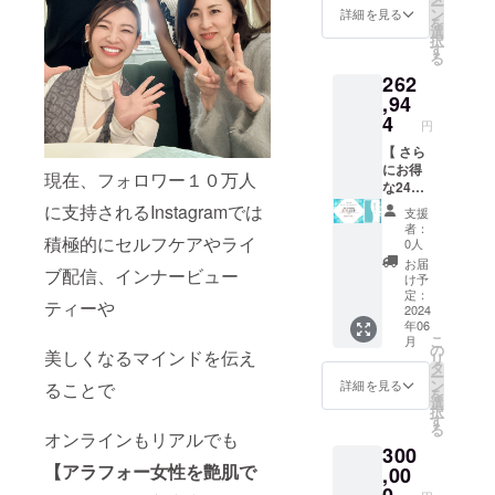
ー
いただ
必ずお
容、健
ン
詳細を見る
を
きお断
届けの
康、マ
選
択
りする
リター
イン
す
る
場合が
ンに貼
ド、起
262
ござい
付され
業相
ます。
たラベ
談、な
,94
また、
ルや注
んでも
4
円
公序良
意書き
OK）＋
俗に反
をご確
艶肌女
【 さら
すると
認くだ
神 1袋
にお得
現在、フォロワー１０万人
思われ
さい。
チケッ
な24ヶ
る方に
※商品に
ト有効
月セッ
に支持されるInstagramでは
支援
ついて
は送料
期限：
ト／
者：
はお断
が含ま
リター
27％OF
積極的にセルフケアやライ
0人
りする
れてい
ンお届
F】
お届
ブ配信、インナービュー
場合が
ます。
け日よ
【艶肌
け予
ござい
り6ヶ月
女神】
定：
ティーや
ますの
以内に
1袋（90
2024
年06
でご了
ご利用
粒／30
こ
月
承くだ
くださ
日分）
の
美しくなるマインドを伝え
リ
さい。
い。
×24 販
タ
ー
スケ
【艶肌
売予定
ン
詳細を見る
ることで
を
ジュー
女神】
価格：
選
択
ルは個
1ヶ月分
362,880
す
る
別に日
1袋（90
円
オンラインもリアルでも
300
程調整
粒／30
の％27
【アラフォー女性を艶肌で
しま
日分）
OFF。
,00
す。
※商品に
99,936
0