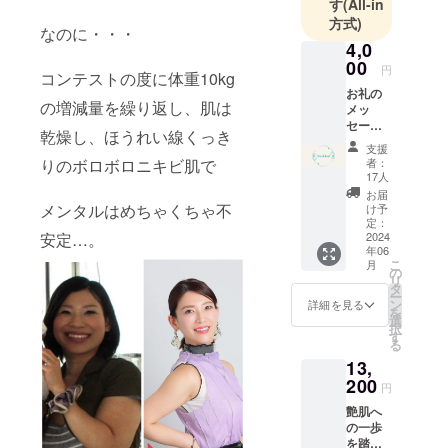
す
(All-in
人脈を生か
方式)
なのに・・・
して、
4,0
イベントや
00
円
コンテストの度に体重10kg
セミナーを
お礼の
主催。
の増減量を繰り返し、肌は
メッ
セージ
男女ともに
乾燥し、ほうれい線くっき
石井寛
リピーター
支援
子から
者：
りのボロボロニキビ肌で
やファンが
動画で
17人
お礼の
多い。
お届
メッ
メンタルはめちゃくちゃ不
け予
セージ
定：
現在は自身
をお届
2024
安定…。
年06
けしま
が立ち上げ
こ
月
す。 ・
の
たビュー
リ
収録時
タ
ー
間：1分
ティーオン
ン
詳細を見る
を
間前後
選
ラインサロ
択
・提供
す
る
ン【Prism】
方法：
13,
メール
で
にてお
200
円
「シェア
送り致
艶肌へ
ビュー
します
の一歩
ティー！」
を踏み