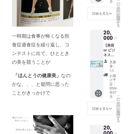
こ
月
オー
品のラ
の
リ
ダーメ
ベルに
タ
ー
イドエ
表記さ
ン
詳細を見る
を
ステ60
れま
選
択
分✕1】
す。 商
す
る
石井寛
品開封
20,
子の銀
前には
一時期は食事が怖くなる拒
座サロ
000
必ずお
円
ンにて
届けの
食症過食症を繰り返し、コ
【美容
オー
リター
or ビジ
ダーメ
ンに貼
ンテストに出て、ひととき
ネス
イドエ
付され
Instagr
ステ1回
たラベ
の美を競うことが
支援
amコン
券＋艶
ルや注
者：
サル 60
肌女神
意書き
1人
分！】
1袋 プ
「ほんとうの健康美」
なの
をご確
お届
石井寛
レゼン
認くだ
け予
かな、、、と疑問に思った
子があ
トにも
定：
さい。
なたの
2024
最適で
※商品に
ことがきっかけで
年07
Instagr
す！
は送料
こ
月
amをコ
ハーブ
の
が含ま
リ
ンサル
ピーリ
タ
れてい
ー
ティン
ング、
ン
ます。
詳細を見る
を
グ！＋
リフト
選
択
艶肌女
アップ
す
る
神 1袋
フェイ
20,
【艶肌
シャ
女神】
000
ル、
円