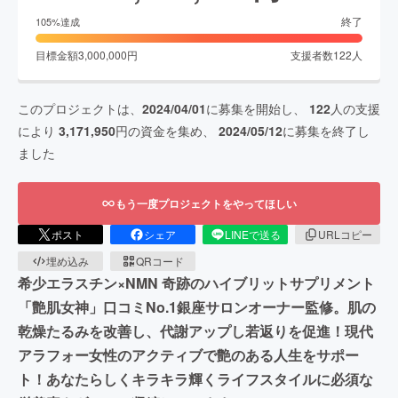
終了
105
%達成
目標金額
3,000,000
円
支援者数
122
人
このプロジェクトは、
2024/04/01
に募集を開始し、
122
人の支援
により
3,171,950
円の資金を集め、
2024/05/12
に募集を終了し
ました
もう一度プロジェクトをやってほしい
ポスト
シェア
LINEで送る
URLコピー
埋め込み
QRコード
希少エラスチン×NMN 奇跡のハイブリットサプリメント
「艶肌女神」口コミNo.1銀座サロンオーナー監修。肌の
乾燥たるみを改善し、代謝アップし若返りを促進！現代
アラフォー女性のアクティブで艶のある人生をサポー
ト！あなたらしくキラキラ輝くライフスタイルに必須な