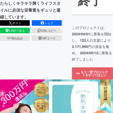
終了
たらしくキラキラ輝くライフスタ
イルに必須な栄養素をギュッと凝
縮しています。
ポスト
シェア
このプロジェクトは、
LINEで送る
URLコピー
2024/04/01
に募集を開始
埋め込み
QRコード
し、
122
人の支援により
3,171,950
円の資金を集
め、
2024/05/12
に募集を
終了しました
もう一度プロジェク
トをやってほしい