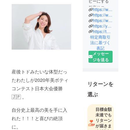
ピーにする
銀座サロン
https://www.instagram.com/hiroko_no1.beauty?igshid=OGQ5ZDc2ODk2ZA%3D%3D
オーナー。
https://www.tiktok.com/@hiroko_no1.beauty?_t=8kRgYiM8RIg&_r=1
「美は自信
https://www.facebook.com/hiroko.ishii.161
https://youtube.com/@PRISM_beauty?si=7f3C7IjYtZ9zOf4t
をくれる」
https://twitter.com/pero_Hippyness
「世界に美
特定商取引
しい人を増
法に基づく
やしたい」
表記
をコンセプ
メッセー
トに、
ジを送る
銀座サロン
オーナーと
産後トドみたいな体型だっ
して直接施
たわたしが2020年美ボティ
リターンを
術やカウン
コンテスト日本大会優勝
セリングも
選ぶ
🇯🇵 。
する傍ら、
インスタや
目標金額
TikTokで正
自分史上最高の美を手に入
未達でも
しい美容健
れた！！！と喜びの絶頂
リターン
康の情報発
が届きま
に。
信や幅広い