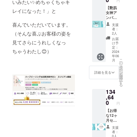
円
いみたい✨めちゃくちゃキ
材料及
内にご
ござい
囲・着
び添加
【艶肌
利用く
ませ
丈な
レイになった！」と
物等の
女神ア
ださ
ん。効
ど）：
食品表
ンバサ
い。
果には
ウエス
示はお
ダー プ
【艶肌
個人差
喜んでいただいています。
ト56〜
支援
届け商
ラン】
女神】
がござ
75cm,
者：
品のラ
艶肌女
1ヶ月分
（そんな喜ぶお客様の姿を
います
2人
股下
ベルに
神アン
1袋（90
ことを
64.5cm
お届
見てさらにうれしくなっ
表記さ
バサ
粒／30
あらか
け予
・カ
れま
ダーに
日分）
定：
じめご
ラー展
ちゃうわたし😊）
す。 商
認定！
2024
※商品に
了承く
開：ブ
年06
品開封
＋艶肌
は送料
ださ
ラック
こ
月
前には
女神2袋
が含ま
の
い。
／ベ
リ
必ずお
あなた
れてい
タ
【艶肌
リー
ー
届けの
をトー
ます。
ン
女神】
詳細を見る
【艶肌
を
リター
タル
選
1ヶ月分
女神】
択
ンに貼
コー
す
1袋（90
1ヶ月分
る
付され
ディ
粒／30
1袋（90
134
たラベ
ネート
日分）
粒／30
ルや注
し写真
,64
販売予
日分）
意書き
撮影・
0
定価
※商品に
円
をご確
動画撮
格：
は送料
認くだ
影など
【お得
15,120
が含ま
さい。
致しま
な12ヶ
円 ※商
れてい
※商品に
す。 撮
月セッ
品には
ます。
は送料
影日な
ト／
送料が
支援
が含ま
どは後
25％OF
含まれ
者：
れてい
日ご相
F】
ていま
0人