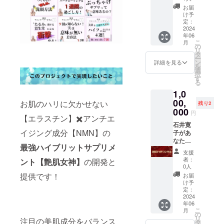
が含ま
6回 対
女神】
お届
れてい
面の場
1袋（90
け予
ます。
合は銀
粒／30
定：
座サロ
日分）
2024
年06
ンにて
×36 販
こ
月
開催
売予定
の
リ
（Zoom
価格：
タ
ー
でも
544,320
ン
詳細を見る
を
可） 1
円の
選
択
回の所
30％OF
す
る
要時
F。
1,0
間：1時
164,160
間程度
円お
00,
お肌のハリに欠かせない
残り2
（内容
得！ 原
000
円
によっ
材料及
【エラスチン】✖️アンチエ
て前後
び添加
石井寛
イジング成分【NMN】の
しま
物等の
子があ
す） 開
食品表
なたを
最強ハイブリットサプリメ
催時期
示はお
VIPコン
支援
または
届け商
サル！
者：
ント【艶肌女神】
の開発と
日程の
品のラ
１年間
0人
調整方
ベルに
無制限
提供です！
お届
法：
表記さ
のコン
け予
メール
れま
サル回
定：
にてご
す。 商
数券で
2024
年06
連絡 交
品開封
す。 美
こ
月
通費は
前には
容品提
の
リ
注目の美肌成分をバランス
ご自身
必ずお
供、ダ
タ