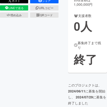
ポスト
シェア
1,000,000円
LINEで送る
URLコピー
まちづくり・地域活性化
埋め込み
QRコード
支援者数
0
人
CAMPFIRE for Social Good
CAMPFIRE Creation
CAMPFIREふるさと納税
machi-ya
コミュニティ
募集終了まで残
り
終了
このプロジェクトは、
2024/06/11
に募集を開始
し、
2024/07/29
に募集を
終了しました