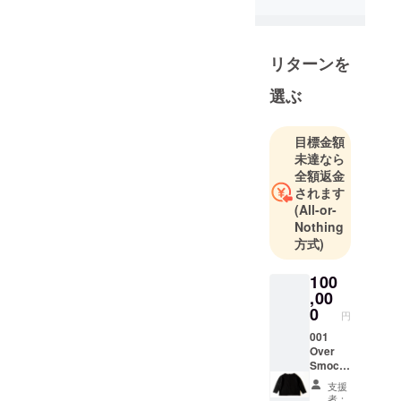
リターンを
選ぶ
目標金額
未達なら
全額返金
されます
(All-or-
Nothing
方式)
100
,00
0
円
001
Over
Smock
"Sheep
支援
skin" /
者：