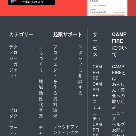
カテゴリー
起案サポート
サ
CAMP
ー
FIRE
テク
ま
プ
ス
ビ
につい
ノロ
ち
ロ
タ
ス
て
ジー
づ
ジ
ッ
・ガ
く
ェ
フ
CAM
CAMP
ジェ
り
ク
に
PFI
FIREと
ット
・
ト
相
RE
は
地
を
談
CAM
あんし
域
作
す
PFI
ん・安
活
る
る
RE
全への
性
資
コ
取り組
化
料
ミュ
み
プロ
音
請
ニ
ニュー
ダク
楽
求
ティ
ス
ト
CAM
ヘルプ
クラウドファ
フー
チ
PFI
お問い
ンディングの
ド・
ャ
RE
合わせ