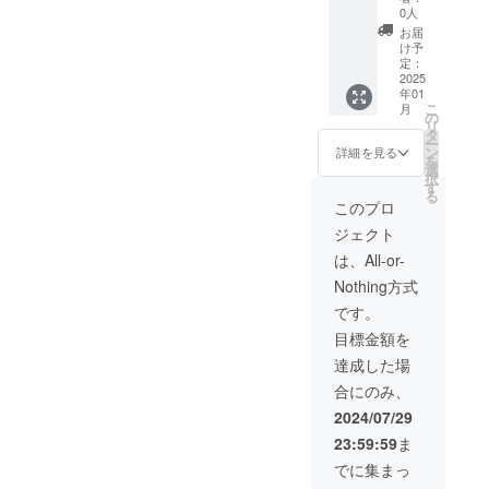
オー
0人
バース
お届
モッ
け予
ク"シー
定：
プスキ
2025
年01
ン" サイ
こ
月
ズは
の
リ
ONE
タ
ー
SIZEに
ン
詳細を見る
を
なりま
選
択
す。※身
す
る
長165ｃ
このプロ
ｍ～180
ジェクト
ｃｍ男
性に適
は、All-or-
したサ
Nothing方式
イズで
す。 実
です。
寸値：
目標金額を
肩幅69
ｃｍ身
達成した場
幅71ｃ
合にのみ、
ｍ袖丈
52ｃｍ
2024/07/29
着丈70
23:59:59
ま
ｃｍ
重量約
でに集まっ
1.1kg