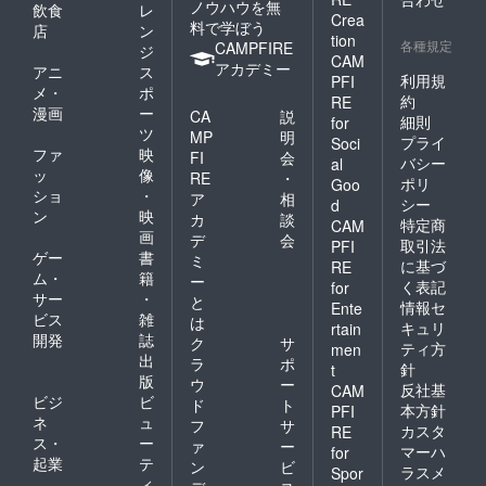
ノウハウを無
飲食
レ
Crea
料で学ぼう
店
ン
tion
各種規定
CAMPFIRE
ジ
CAM
アカデミー
アニ
ス
利用規
PFI
メ・
ポ
約
RE
漫画
ー
CA
説
細則
for
ツ
MP
明
プライ
Soci
ファ
映
FI
会
バシー
al
ッ
像
RE
・
ポリ
Goo
ショ
・
ア
相
シー
d
ン
映
カ
談
特定商
CAM
画
デ
会
取引法
PFI
ゲー
書
ミ
に基づ
RE
ム・
籍
ー
く表記
for
サー
・
と
情報セ
Ente
ビス
雑
は
キュリ
rtain
開発
誌
ク
サ
ティ方
men
出
ラ
ポ
針
t
版
ウ
ー
反社基
CAM
ビジ
ビ
ド
ト
本方針
PFI
ネ
ュ
フ
サ
カスタ
RE
ス・
ー
ァ
ー
マーハ
for
起業
テ
ン
ビ
ラスメ
Spor
ィ