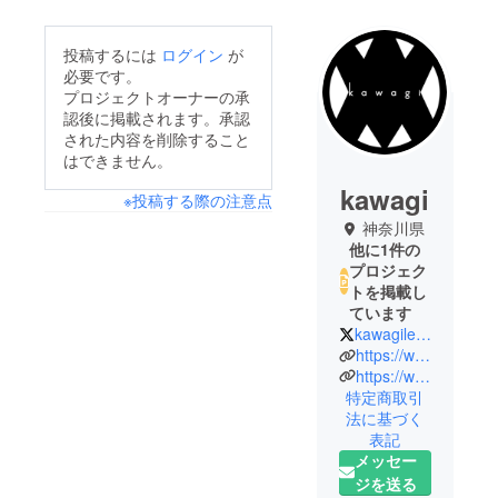
投稿するには
ログイン
が
必要です。
プロジェクトオーナーの承
認後に掲載されます。承認
された内容を削除すること
はできません。
kawagi
※投稿する際の注意点
神奈川県
他に1件の
プロジェク
トを掲載し
ています
kawagileather
https://www.kawagi-leatherwear.com/
https://www.instagram.com/kawagileatherwear/
特定商取引
法に基づく
表記
メッセー
ジを送る