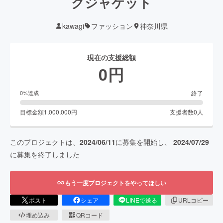
クジャケット
kawagi
ファッション
神奈川県
現在の支援総額
0
円
終了
0
%達成
目標金額
1,000,000
円
支援者数
0
人
このプロジェクトは、
2024/06/11
に募集を開始し、
2024/07/29
に募集を終了しました
もう一度プロジェクトをやってほしい
ポスト
シェア
LINEで送る
URLコピー
埋め込み
QRコード