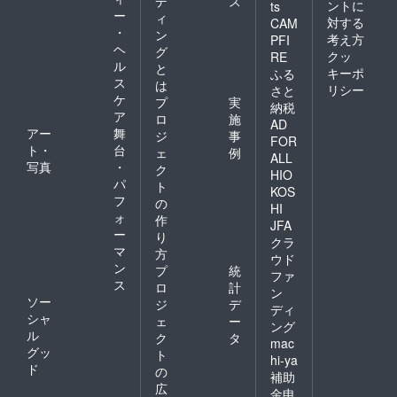
デ
ス
ントに
ts
ー
ィ
対する
CAM
・
ン
考え方
PFI
ヘ
グ
クッ
RE
ル
と
キーポ
ふる
ス
は
リシー
さと
ケ
プ
実
納税
ア
ロ
施
AD
アー
舞
ジ
事
FOR
ト・
台
ェ
例
ALL
写真
・
ク
HIO
パ
ト
KOS
フ
の
HI
ォ
作
JFA
ー
り
クラ
マ
方
ウド
ン
プ
統
ファ
ス
ロ
計
ン
ソー
ジ
デ
ディ
シャ
ェ
ー
ング
ル
ク
タ
mac
グッ
ト
hi-ya
ド
の
補助
広
金申