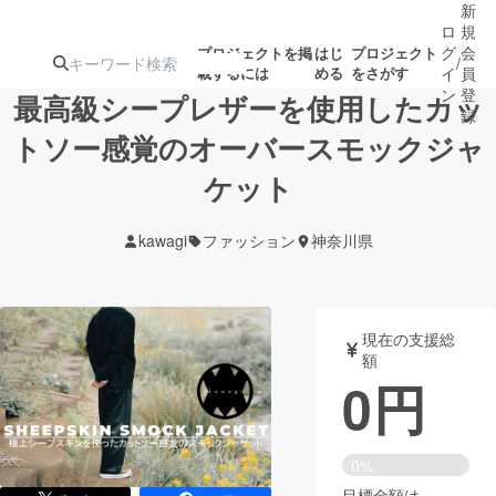
新
ロ
規
グ
会
プロジェクトを掲
はじ
プロジェクト
/
載するには
める
をさがす
イ
員
ン
登
最高級シープレザーを使用したカッ
録
トソー感覚のオーバースモックジャ
ケット
人気のプロ
注目のリ
注目の新着プロ
募集終了が近いプ
もうすぐ公開
ジェクト
ターン
ジェクト
ロジェクト
されます
kawagi
ファッション
神奈川県
アート・写真
音楽
現在の支援総
テクノロジー・ガジェット
ゲーム・サ
額
0
円
映像・映画
書籍・雑誌
0%
ビジネス・起業
チャレンジ
目標金額は