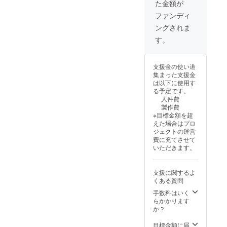
た金額が
縫製
国：韓
ファンディ
国
ングされま
す。
支援金の使い道
集まった支援金
は以下に使用す
る予定です。
人件費
製作費
※目標金額を超
えた場合はプロ
ジェクトの運営
費に充てさせて
いただきます。
支援に関するよ
くある質問
手数料はいく
らかかります
か？
目標金額に届