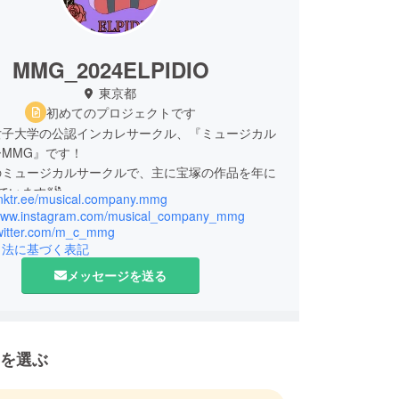
MMG_2024ELPIDIO
東京都
初めてのプロジェクトです
女子大学の公認インカレサークル、『ミュージカル
MMG』です！
のミュージカルサークルで、主に宝塚の作品を年に
います💃🕺
linktr.ee/musical.company.mmg
/www.instagram.com/musical_company_mmg
/twitter.com/m_c_mmg
引法に基づく表記
メッセージを送る
を選ぶ