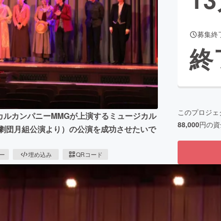
募集終
CAMPFIRE for Social Good
CAMPFIRE Creation
終
CAMPFIREふるさと納税
machi-ya
コミュニティ
このプロジェ
ジカルカンパニーMMGが上演するミュージカル
88,000
円の資
塚歌劇団月組公演より）の公演を成功させたいで
ピー
埋め込み
QRコード