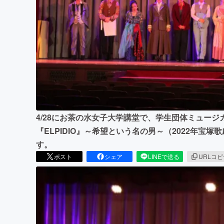
まちづくり・地域活性化
4/28にお茶の水女子大学講堂で、学生団体ミュー
『ELPIDIO』～希望という名の男～（2022年宝
す。
ポスト
シェア
LINEで送る
URLコ