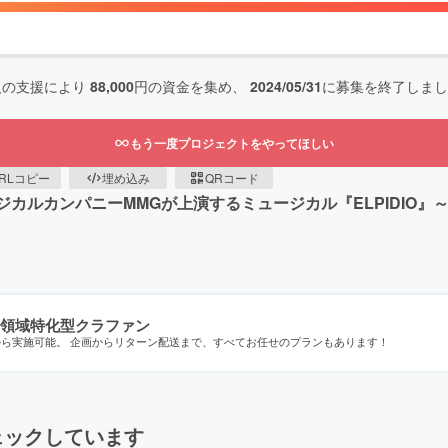
人の支援により
88,000
円の資金を集め、
2024/05/31
に募集を終了しまし
もう一度プロジェクトをやってほしい
RLコピー
埋め込み
QRコード
ジカルカンパニーMMGが上演するミュージカル『ELPIDIO』
領域特化型クラファン
から実施可能。 企画からリターン配送まで、すべてお任せのプランもあります！
ェックしています