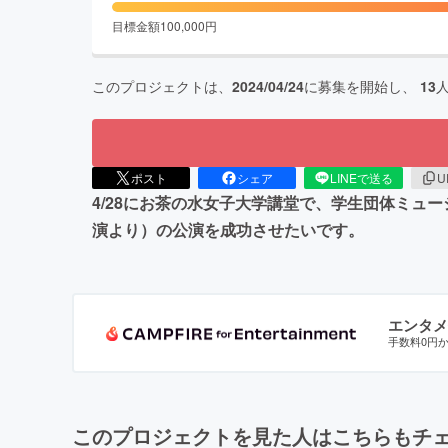
目標金額
100,000
円
このプロジェクトは、
2024/04/24
に募集を開始し、
13
ポスト
シェア
LINEで送る
U
4/28にお茶の水女子大学講堂で、学生団体ミュー
演より）の公演を成功させたいです。
エンタメ
手数料0円
このプロジェクトを見た人はこちらもチ