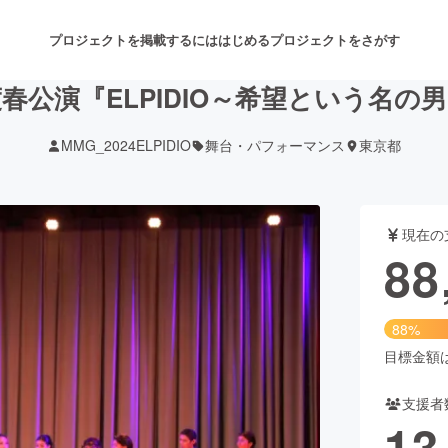
プロジェクトを掲載するには
はじめる
プロジェクトをさがす
度春公演『ELPIDIO～希望という名
MMG_2024ELPIDIO
舞台・パフォーマンス
東京都
注目のリターン
注目の新着プロジェクト
募集終了が近いプロジェクト
も
現在の
音楽
舞台・パフォーマンス
88
ゲーム・サービス開発
フード・飲食店
88%
書籍・雑誌出版
アニメ・漫画
目標金額は1
支援者
チャレンジ
ビューティー・ヘルスケ
13