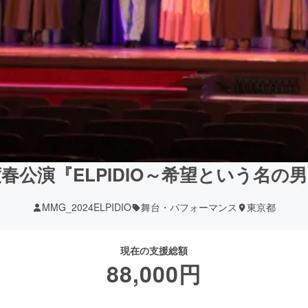
度春公演『ELPIDIO～希望という名
MMG_2024ELPIDIO
舞台・パフォーマンス
東京都
現在の支援総額
88,000
円