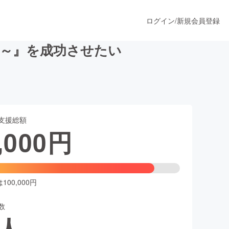
ログイン
/
新規会員登録
の男～』を成功させたい
うすぐ公開されます
支援総額
プロダクト
,000
円
ファッション
スポーツ
00,000円
数
ア
ソーシャルグッド
人