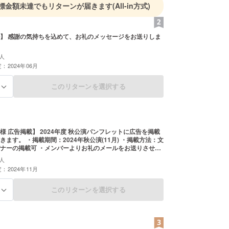
標金額未達でもリターンが届きます
(All-in方式)
】 感謝の気持ちを込めて、お礼のメッセージをお送りしま
人
：2024年06月
このリターンを選択する
る
様 広告掲載】 2024年度 秋公演パンフレットに広告を掲載
きます。 ・掲載期間：2024年秋公演(11月) ・掲載方法：文
ナーの掲載可 ・メンバーよりお礼のメールをお送りさせて
。返信にて広告の画像ファイルをお送りください。ファイ
人
※支援時、必ず備考欄に掲載を希望される
：2024年11月
名などをご記入ください。
このリターンを選択する
る