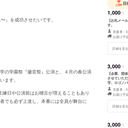
目
1,000
円
の男〜』を成功させたいです。
【お礼メール
す。
支援者：3
お届け予定
詳細を見
3,000
円
学の学園祭『徽音祭』公演と、４月の春公演
【企業、団体
させていただ
います。
字、ロゴ／バ
いただきます
支援者：0
ル形式の指定はありません。 
主練日や公演前はお稽古が増えることもあり
お届け予定
お名前・企業
者でも必ず上達し、本番には全員が舞台に
詳細を見
3,000
円