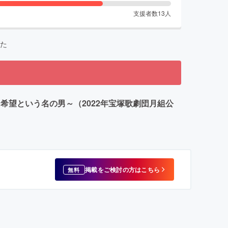
支援者数
13
人
た
～希望という名の男～（2022年宝塚歌劇団月組公
掲載をご検討の方はこちら
無料