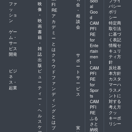
プライ
Soci
ファ
映
FI
会
バシー
al
ッ
像
RE
・
ポリ
Goo
ショ
・
ア
相
シー
d
ン
映
カ
談
特定商
CAM
画
デ
会
取引法
PFI
ゲー
書
ミ
に基づ
RE
ム・
籍
ー
く表記
for
サー
・
と
情報セ
Ente
ビス
雑
は
キュリ
rtain
開発
誌
ク
サ
ティ方
men
出
ラ
ポ
針
t
版
ウ
ー
反社基
CAM
ビジ
ビ
ド
ト
本方針
PFI
ネ
ュ
フ
サ
カスタ
RE
ス・
ー
ァ
ー
マーハ
for
起業
テ
ン
ビ
ラスメ
Spor
ィ
デ
ス
ントに
ts
ー
ィ
対する
CAM
・
ン
考え方
PFI
ヘ
グ
クッ
RE
ル
と
キーポ
ふる
ス
は
リシー
さと
ケ
プ
実
納税