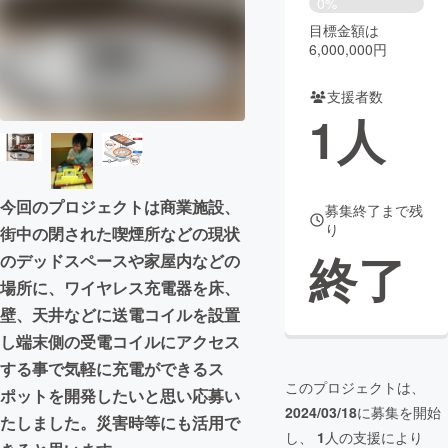
0%
目標金額は
まちづくり・地域活性化
6,000,000円
支援者数
CAMPFIRE for Social Good
CAMPFIRE Creation
1
人
CAMPFIREふるさと納税
machi-ya
コミュニティ
今回のプロジェクトは商業施設、
募集終了まで残
り
街中の閉された喫煙所などの現状
終了
のデッドスペースや家屋内などの
場所に、ワイヤレス充電器を床、
壁、天井などに送電コイルを設置
し端末側の受電コイルにアクセス
する事で気軽に充電ができるス
このプロジェクトは、
ポットを開発したいと思い応募い
2024/03/18
に募集を開始
たしました。災害時等にも活用で
し、
1
人の支援により