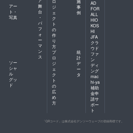
ア
ロ
施
AD
アー
舞
ジ
事
FOR
ト・
台
ェ
例
ALL
写真
・
ク
HIO
パ
ト
KOS
フ
の
HI
ォ
作
JFA
ー
り
クラ
マ
方
ウド
ン
プ
統
ファ
ス
ロ
計
ン
ソー
ジ
デ
ディ
シャ
ェ
ー
ング
ル
ク
タ
mac
グッ
ト
hi-ya
ド
の
補助
広
金申
め
請サ
方
ポー
ト
「QRコード」は株式会社デンソーウェーブの登録商標です。