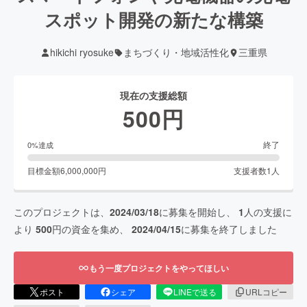
スポット開発の新たな構築
hikichi ryosuke
まちづくり・地域活性化
三重県
現在の支援総額
500
円
終了
0
%達成
目標金額
6,000,000
円
支援者数
1
人
このプロジェクトは、
2024/03/18
に募集を開始し、
1
人の支援に
より
500
円の資金を集め、
2024/04/15
に募集を終了しました
もう一度プロジェクトをやってほしい
ポスト
シェア
LINEで送る
URLコピー