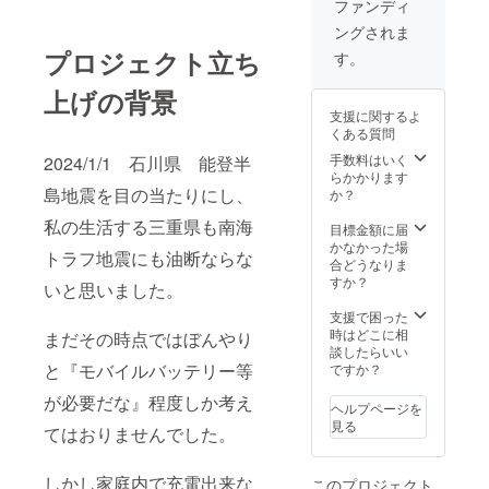
ファンディ
ングされま
プロジェクト立ち
す。
上げの背景
支援に関するよ
くある質問
手数料はいく
2024/1/1 石川県 能登半
らかかります
島地震を目の当たりにし、
か？
私の生活する三重県も南海
目標金額に届
かなかった場
トラフ地震にも油断ならな
合どうなりま
すか？
いと思いました。
支援で困った
時はどこに相
まだその時点ではぼんやり
談したらいい
と『モバイルバッテリー等
ですか？
が必要だな』程度しか考え
ヘルプページを
見る
てはおりませんでした。
しかし家庭内で充電出来な
このプロジェクト