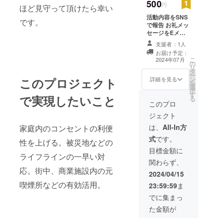
500
円
ほど見守って頂けたら幸い
活動内容をSNS
です。
で報告 お礼メッ
セージをEメー
ルにて送付
支援者：1人
お届け予定：
こ
2024年07月
の
リ
タ
ー
ン
このプロジェクト
詳細を見る
を
選
択
す
で実現したいこと
る
このプロ
ジェクト
は、
All-In方
家庭内のコンセントの利便
式
です。
性を上げる。被災地などの
目標金額に
ライフラインの一早い対
関わらず、
応。街中、商業施設内の元
2024/04/15
喫煙所などの有効活用。
23:59:59
ま
でに集まっ
た金額が