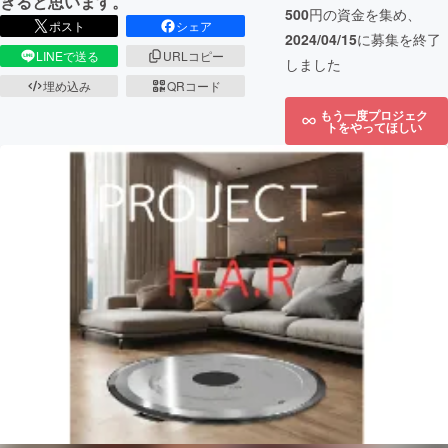
きると思います。
500
円の資金を集め、
ポスト
シェア
2024/04/15
に募集を終了
LINEで送る
URLコピー
しました
埋め込み
QRコード
もう一度プロジェク
トをやってほしい