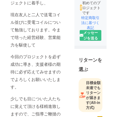
ジェクトに着手し、
初めてのプ
ロジェクト
です
現在友人と二人で送電コイ
特定商取引
ル並びに受電コイルについ
法に基づく
表記
て勉強しております。今ま
メッセー
で培った経営経験、営業能
ジを送る
力を駆使して
今回のプロジェクトを必ず
リターンを
成功に導き、支援者様の期
選ぶ
待に必ず応えてみせますの
でよろしくお願いいたしま
目標金額
す。
未達でも
リターン
が届きま
少しでも目についた人たち
す
(All-in
に覚えて頂ける様精進致し
方式)
ますので、ご指導ご鞭撻の