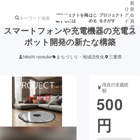
新
ロ
規
グ
会
プロジェクトを掲
はじ
プロジェクト
/
載するには
める
をさがす
イ
員
ン
登
スマートフォンや充電機器の充電ス
録
ポット開発の新たな構築
人気のプロ
注目のリ
注目の新着プロ
募集終了が近いプ
もうすぐ公開
hikichi ryosuke
まちづくり・地域活性化
三重県
ジェクト
ターン
ジェクト
ロジェクト
されます
アート・写真
音楽
現在の支援総
額
500
テクノロジー・ガジェット
ゲーム・サ
円
映像・映画
書籍・雑誌
ビジネス・起業
チャレンジ