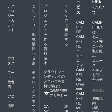
ー
FIRE
テク
ま
プ
ス
ビ
につい
ノロ
ち
ロ
タ
ス
て
ジー
づ
ジ
ッ
・ガ
く
ェ
フ
CAM
CAMP
ジェ
り
ク
に
PFI
FIREと
ット
・
ト
相
RE
は
地
を
談
CAM
あんし
域
作
す
PFI
ん・安
活
る
る
RE
全への
性
資
コ
取り組
化
料
ミュ
み
プロ
音
請
ニ
ニュー
ダク
楽
求
ティ
ス
ト
CAM
ヘルプ
クラウドファ
フー
チ
PFI
お問い
ンディングの
ド・
ャ
RE
合わせ
ノウハウを無
飲食
レ
Crea
料で学ぼう
店
ン
tion
各種規定
CAMPFIRE
ジ
CAM
アカデミー
アニ
ス
利用規
PFI
メ・
ポ
約
RE
漫画
ー
CA
説
細則
for
ツ
MP
明