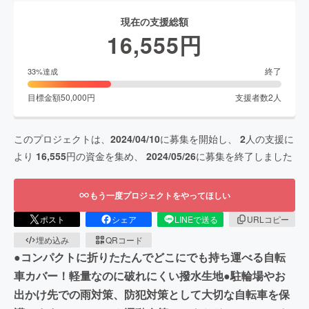
現在の支援総額
16,555
円
終了
33
%達成
目標金額
50,000
円
支援者数
2
人
このプロジェクトは、
2024/04/10
に募集を開始し、
2
人の支援に
より
16,555
円の資金を集め、
2024/05/26
に募集を終了しました
もう一度プロジェクトをやってほしい
ポスト
シェア
LINEで送る
URLコピー
埋め込み
QRコード
●コンパクトに折りたたんでどこにでも持ち運べる自転
車カバー！軽量なのに破れにくい撥水生地●駐輪場やお
出かけ先での雨対策、防犯対策として大切な自転車を保