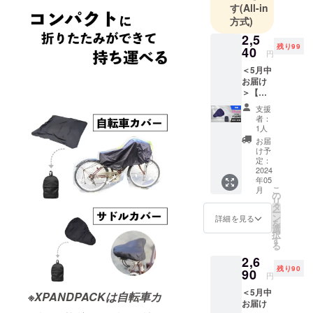
く手掛け、
す
(All-in
工場の立上
方式)
げや工場の
2,5
指導も行っ
残り99
40
円
ています。
＜5月中
又、クラウ
お届け
＞【早
ドファン
割】
ディングに
支援
15％OF
者：
挑戦したい
F
1人
XPAND
という方の
お届
PACK
け予
ために、サ
サドル
定：
ンプル作製
カバー
2024
年05
▼お届
から生産ま
こ
月
け内容
の
でを行い、
リ
XPAND
タ
ー
PACK 1
ページ作成
ン
詳細を見る
を
個（サ
選
もサポート
択
ドルカ
す
る
していま
バー＋
2,6
収納
す。
残り90
ケー
90
円
ス）
＜5月中
【限定
※XPANDPACKは自転車カ
お届け
100個】