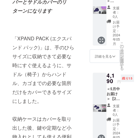
＞
バーとサドルカバーのリ
一般販
【CAM
売予定
支援
ターンになります
PFIRE
価格
者：
割】
2,990円
0人
10％OF
(税込)
お届
F
→
け予
XPAND
2,540円
定：
PACK
2024
(税込・
「XPAND PACK (エクスパ
年05
サドル
送料込)
こ
月
カバー
※生産状
の
ンド パック)」は、手のひら
リ
▼お届
況によ
タ
ー
け内容
サイズに収納できて必要な
り商品
ン
詳細を見る
を
XPAND
のお届
選
択
時にすぐ使えるように、サ
PACK 1
けが遅
す
る
個（サ
れる可
ドル（椅子）からハンド
4,1
ドルカ
能性が
残り15
バー＋
90
ござい
円
ル、カゴまでの必要な箇所
収納
ます。
＜5月中
ケー
※仕様・
だけをカバーできるサイズ
お届け
ス）
デザイ
＞【2個
【限定
ンに若
にしました。
セット
90個】
干の修
支援
割】
一般販
正が入
者：
30％OF
売予定
る場合
0人
収納ケースはカバーを取り
F
価格
がござ
お届
XPAND
2,990円
いま
け予
出した後、鍵や定期など小
PACK
(税込)
定：
す。
サド
2024
→
物入れとしても使える便利
年05