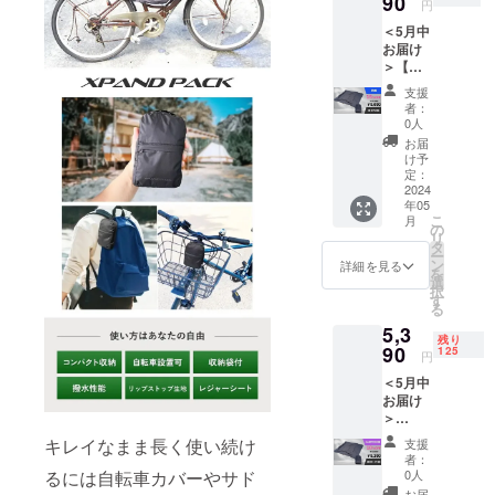
90
れる可
円
ケー
能性が
＜5月中
ス）
ござい
お届け
【限定
ます。
＞【早
100個】
※仕様・
割】
一般販
デザイ
支援
15％OF
売予定
ンに若
者：
F
価格
干の修
0人
XPAND
5,990円
正が入
お届
PACK
(税込)
る場合
け予
自転車
→
定：
がござ
カバー
2024
4,790円
いま
年05
▼お届
(税込・
す。
こ
月
け内容
送料込)
の
リ
XPAND
※生産状
タ
ー
PACK 1
況によ
ン
詳細を見る
を
個（自
り商品
選
択
転車カ
のお届
す
る
バー＋
けが遅
5,3
収納
れる可
残り
ケー
90
能性が
125
円
ス）
ござい
＜5月中
【限定
ます。
お届け
50個】
※仕様・
＞
一般販
デザイ
【CAM
売予定
ンに若
キレイなまま長く使い続け
支援
PFIRE
価格
干の修
者：
割】
5,990円
るには自転車カバーやサド
正が入
0人
10％OF
(税込)
る場合
お届