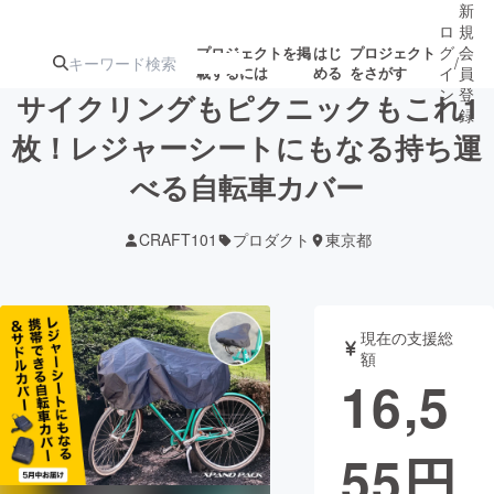
新
ロ
規
グ
会
プロジェクトを掲
はじ
プロジェクト
/
載するには
める
をさがす
イ
員
ン
登
サイクリングもピクニックもこれ1
録
枚！レジャーシートにもなる持ち運
べる自転車カバー
人気のプロ
注目のリ
注目の新着プロ
募集終了が近いプ
もうすぐ公開
ジェクト
ターン
ジェクト
ロジェクト
されます
CRAFT101
プロダクト
東京都
アート・写真
音楽
現在の支援総
テクノロジー・ガジェット
ゲーム・サ
額
16,5
映像・映画
書籍・雑誌
55
円
ビジネス・起業
チャレンジ