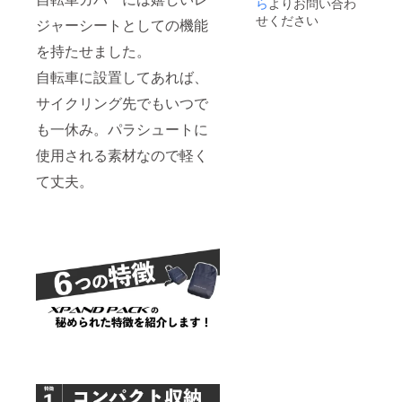
のお届
絡くだ
ら
よりお問い合わ
けが遅
さい。
せください
ジャーシートとしての機能
れる可
弊社か
能性が
ら、そ
を持たせました。
ござい
の後の
ます。
ご案内
自転車に設置してあれば、
※仕様・
を差し
デザイ
上げま
サイクリング先でもいつで
ンに若
す。
も一休み。パラシュートに
干の修
※100個
正が入
以上ご
使用される素材なので軽く
る場合
希望の
がござ
方は問
て丈夫。
いま
い合わ
す。
せより
別途ご
連絡下
さい。
※生産状
況によ
り商品
のお届
けが遅
れる可
能性が
ござい
ます。
※仕様・