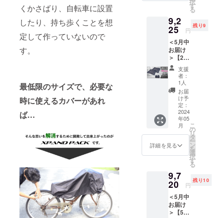
択
PACK 3
のお届
す
くかさばり、自転車に設置
る
個（サ
けが遅
9,2
ドルカ
れる可
したり、持ち歩くことを想
残り9
バー＋
25
能性が
円
定して作っていないので
収納
ござい
＜5月中
ケー
ます。
す。
お届け
ス）
※仕様・
＞【2個
【限定
デザイ
セット
10個】
ンに若
支援
割】
一般販
干の修
者：
23％OF
売予定
正が入
1人
最低限のサイズで、必要な
F
価格
る場合
お届
XPAND
8,970円
がござ
け予
時に使えるカバーがあれ
PACK
(税込)
定：
いま
自転
2024
→
ば
…
す。
年05
車カ
6,010円
こ
月
バー ▼
(税込・
の
リ
お届け
送料込)
タ
ー
内容
※生産状
ン
詳細を見る
を
XPAND
況によ
選
択
PACK 2
り商品
す
る
個（自
のお届
9,7
転車カ
けが遅
残り10
バー＋
20
れる可
円
収納
能性が
＜5月中
ケー
ござい
お届け
ス） 一
ます。
＞【5個
般販売
※仕様・