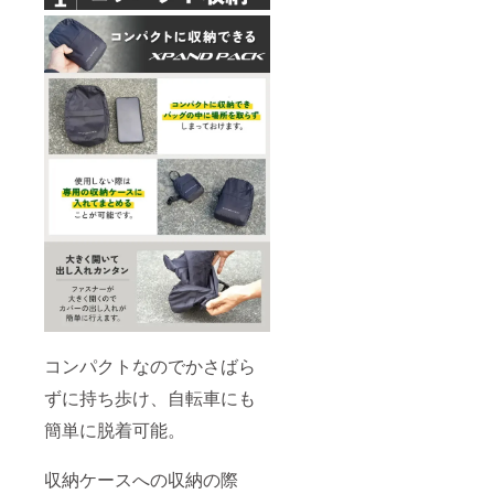
デザイ
ンに若
干の修
正が入
る場合
がござ
いま
す。
コンパクトなのでかさばら
ずに持ち歩け、自転車にも
簡単に脱着可能。
収納ケースへの収納の際