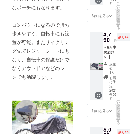
ルカ
2,690円
こ
月
バー ▼
(税込・
の
なポーチにもなります。
リ
お届け
送料込)
タ
ー
内容
※生産状
ン
詳細を見る
を
XPAND
況によ
選
択
コンパクトになるので持ち
PACK 2
り商品
す
る
個（サ
のお届
歩きやすく、自転車にも設
4,7
ドルカ
けが遅
残り49
バー＋
90
れる可
円
置が可能。またサイクリン
収納
能性が
＜5月中
ケー
ござい
グ先でレジャーシートにも
お届け
ス）
ます。
＞【超
【限定
※仕様・
なり、自転車の保護だけで
早割】
15個】
デザイ
支援
20％OF
一般販
なくアウトドアなどのシー
ンに若
者：
F
売予定
干の修
1人
ンでも活躍します。
XPAND
価格
正が入
お届
PACK
5,980円
る場合
け予
自転
(税込)
定：
がござ
車カ
2024
→
いま
年05
バー ▼
4,190円
す。
こ
月
お届け
(税込・
の
リ
内容
送料込)
タ
ー
XPAND
※生産状
ン
詳細を見る
を
PACK 1
況によ
選
択
個（自
り商品
す
る
転車カ
のお届
5,0
バー＋
けが遅
残り50
収納