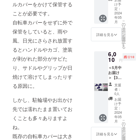
F
ルカバーをかけて保管する
→
がござ
け予
XPAND
5,090円
定：
いま
ことが必要です。
PACK
2024
(税込・
す。
年05
自転
送料込)
自転車カバーをせずに外で
こ
月
車カ
※生産状
の
リ
バー ▼
況によ
タ
保管をしていると、雨や
ー
お届け
り商品
ン
詳細を見る
を
内容
のお届
選
風、日光にさらされ放置す
択
XPAND
けが遅
す
る
PACK 1
るとハンドルやカゴ、塗装
れる可
6,0
個（自
能性が
残り10
が剥がれた部分がサビた
転車カ
10
ござい
円
バー＋
ます。
り、サドルやグリップが日
＜5月中
収納
※仕様・
お届け
ケー
デザイ
焼けて溶けてしまったりす
＞【3個
ス） 一
ンに若
セット
般販売
干の修
る原因に。
支援
割】
予定価
正が入
者：
33％OF
格
る場合
0人
F
5,990円
がござ
しかし、駐輪場やお出かけ
お届
XPAND
(税込)
いま
け予
PACK
先では濡れたまま置いてお
→
定：
す。
サド
2024
5,390円
年05
くことも多々ありますよ
ルカ
(税込・
こ
月
バー ▼
送料込)
の
リ
ね。
お届け
※生産状
タ
ー
内容
況によ
ン
詳細を見る
既存の自転車カバーは大き
を
XPAND
り商品
選