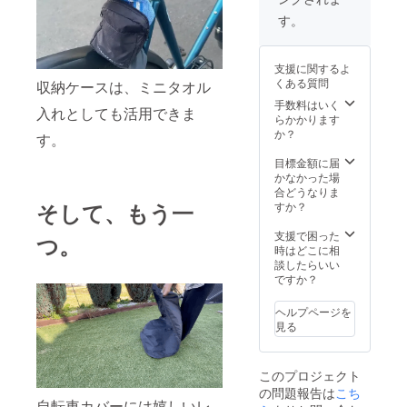
しくは
料込)
ご注文
【100個
す。
後に
セット
「お問
限定
い合わ
オリジ
支援に関するよ
せ」よ
ナルプ
くある質問
収納ケースは、ミニタオル
りご連
リント
絡くだ
可能】
手数料はいく
入れとしても活用できま
さい。
ロゴ部
らかかります
弊社か
分にオ
か？
す。
ら、そ
リジナ
の後の
ルロゴ
目標金額に届
ご案内
や文字
かなかった場
を差し
をプリ
合どうなりま
上げま
ントで
そして、もう一
すか？
す。
きま
※100個
す。企
支援で困った
つ。
以上ご
業様
時はどこに相
希望の
OK・販
談したらいい
方は問
売用
ですか？
い合わ
OK！ 詳
せより
しくは
ヘルプページを
別途ご
ご注文
見る
連絡下
後に
さい。
「お問
※生産状
い合わ
このプロジェクト
況によ
せ」よ
の問題報告は
こち
り商品
りご連
自転車カバーには嬉しいレ