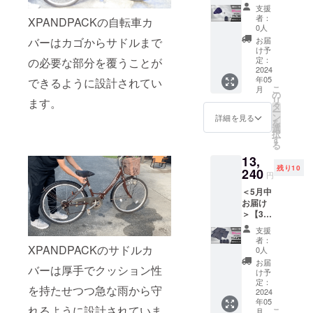
セット
予定価
デザイ
支援
割】
格
ンに若
者：
XPANDPACKの自転車カ
35％OF
11,980
干の修
0人
F
円(税込)
正が入
バーはカゴからサドルまで
お届
XPAND
→
る場合
け予
PACK
9,225円
定：
の必要な部分を覆うことが
がござ
サド
2024
(税込・
いま
年05
できるように設計されてい
ルカ
送料込)
す。
こ
月
バー ▼
※生産状
の
リ
ます。
お届け
況によ
タ
ー
内容
り商品
ン
詳細を見る
を
XPAND
のお届
選
択
PACK 5
けが遅
す
る
個（サ
れる可
13,
ドルカ
能性が
残り10
バー＋
240
ござい
円
収納
ます。
＜5月中
ケー
※仕様・
お届け
ス）
デザイ
＞【3個
【限定
ンに若
セット
10個】
干の修
支援
割】
一般販
正が入
者：
26％OF
XPANDPACKのサドルカ
売予定
る場合
0人
F
価格
がござ
お届
バーは厚手でクッション性
XPAND
14,950
いま
け予
PACK
円(税込)
定：
す。
を持たせつつ急な雨から守
自転
2024
→
年05
車カ
9,720円
れるように設計されていま
こ
月