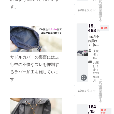
バー ▼
(税込・
の
リ
お届け
送料込)
タ
す。
ー
内容
※生産状
ン
詳細を見る
を
XPAND
況によ
選
択
PACK 3
り商品
す
る
個（自
のお届
19,
転車カ
けが遅
残り5
バー＋
468
れる可
円
収納
能性が
＜5月中
ケー
ござい
お届け
ス） 一
ます。
＞【5個
般販売
※仕様・
セット
予定価
デザイ
支援
割】
格
ンに若
者：
サドルカバーの裏面には走
35％OF
17,970
干の修
0人
F
円(税込)
正が入
お届
行中の不快なズレを抑制す
XPAND
→
る場合
け予
PACK
13,240
定：
がござ
るラバー加工を施していま
自転
2024
円(税
いま
年05
車カ
込・送
す
す。
こ
月
バー ▼
料込) ※
の
リ
お届け
生産状
タ
ー
内容
況によ
ン
詳細を見る
を
XPAND
り商品
選
択
PACK 5
のお届
す
る
個（自
けが遅
164
転車カ
れる可
バー＋
,45
能性が
残り
100