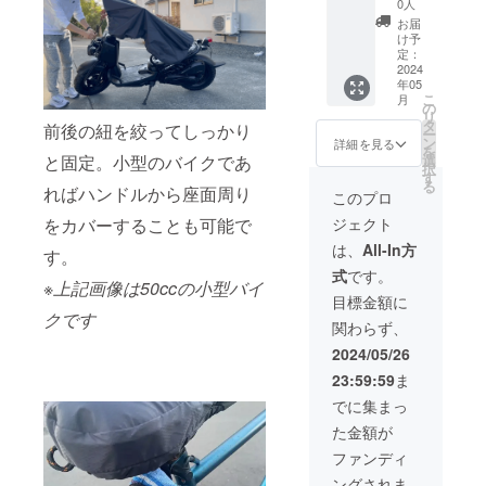
がござ
格
リジナ
0人
いま
299,000
ルブラ
お届
す。
円(税込)
ンド
け予
→
ネーム
定：
164,450
セッ
2024
年05
円(税
ト】
こ
月
込・送
45％OF
の
リ
料込)
F
タ
前後の紐を絞ってしっかり
ー
【100個
XPAND
ン
詳細を見る
を
セット
PACK
選
と固定。小型のバイクであ
択
限定
XPAND
す
る
オリジ
PACK
ればハンドルから座面周り
このプロ
ナルプ
100個
ジェクト
をカバーすることも可能で
リント
（自転
可能】
車カ
は、
All-In方
す。
ロゴ部
バー＋
式
です。
分にオ
収納
※上記画像は50ccの小型バイ
リジナ
ケー
目標金額に
ルロゴ
ス） 一
クです
関わらず、
や文字
般販売
をプリ
予定価
2024/05/26
ントで
格
23:59:59
ま
きま
599,000
す。企
円(税込)
でに集まっ
業様
→
た金額が
OK・販
329,450
売用
円(税
ファンディ
OK！ 詳
込・送
ングされま