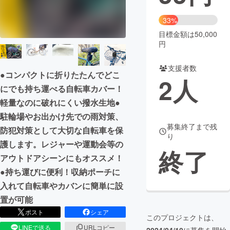
まちづくり・地域活性化
33%
目標金額は50,000
円
CAMPFIRE for Social Good
CAMPFIRE Creation
CAMPFIREふるさと納税
machi-ya
コミュニティ
支援者数
●コンパクトに折りたたんでどこ
2
人
にでも持ち運べる自転車カバー！
軽量なのに破れにくい撥水生地●
駐輪場やお出かけ先での雨対策、
募集終了まで残
防犯対策として大切な自転車を保
り
護します。レジャーや運動会等の
終了
アウトドアシーンにもオススメ！
●持ち運びに便利！収納ポーチに
入れて自転車やカバンに簡単に設
置が可能
ポスト
シェア
このプロジェクトは、
LINEで送る
URLコピー