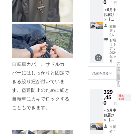
収納
ござい
0
円
ケー
ます。
ス） 一
＜5月中
※仕様・
般販売
お届け
デザイ
予定価
＞【サ
ンに若
格
ドルカ
干の修
支援
29,950
バーオ
正が入
者：
円(税込)
リジナ
る場合
0人
→
ルブラ
がござ
お届
19,468
ンド
いま
け予
円(税
ネーム
す。
定：
込・送
セッ
2024
年05
料込) ※
ト】
こ
月
生産状
45％OF
の
自転車カバー、サドルカ
リ
況によ
F
タ
ー
り商品
XPAND
バーにはしっかりと固定で
ン
詳細を見る
を
のお届
PACK
選
択
きる絞り紐が付いていま
けが遅
XPAND
す
る
れる可
PACK
す。盗難防止のために紐と
329
能性が
100個
ござい
（サド
,45
残り
自転車にカギでロックする
100
ます。
ルカ
0
円
※仕様・
バー＋
こともできます。
デザイ
収納
＜5月中
ンに若
ケー
お届け
干の修
ス） 一
＞【自
正が入
般販売
転車カ
支援
る場合
予定価
バーオ
者：