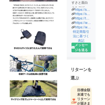
すさと面白
さをデザイ
https://shikake101.co.jp/
ンする企画
https://shop.shikake101.co.jp/
生産チーム
https://twitter.com/shikake101
https://www.instagram.com/shikake101/
です。 商品
https://www.facebook.com/shikake101/
の企画だけ
特定商取引
でなく、物
法に基づく
事の仕組み
表記
から企画や
メッセー
仕掛けを考
ジを送る
え、新しい
ことを作り
出すことを
リターンを
目指してい
ます。 弊社
選ぶ
はこれま
で、メー
目標金額
カーの商品
未達でも
開発から生
リターン
産まで幅広
が届きま