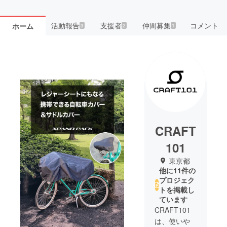
活動報告
支援者
仲間募集
コメント
ホーム
3
2
1
CRAFT
101
東京都
他に11件の
プロジェク
トを掲載し
ています
CRAFT101
は、使いや