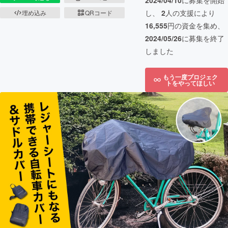
2024/04/10
に募集を開始
し、
2
人の支援により
埋め込み
QRコード
16,555
円の資金を集め、
2024/05/26
に募集を終了
しました
もう一度プロジェク
トをやってほしい