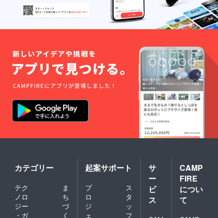
カテゴリー
起案サポート
サ
CAMP
ー
FIRE
テク
ま
プ
ス
ビ
につい
ノロ
ち
ロ
タ
ス
て
ジー
づ
ジ
ッ
・ガ
く
ェ
フ