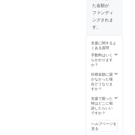
発送さ
合がご
た金額が
せてい
ざいま
ただき
すので
ファンディ
ますの
予めご
ングされま
で発送
了承く
のタイ
ださい
す。
ミング
ませ。
は申し
※消費
込みの
税、送
支援に関するよ
タイミ
料込み
くある質問
ングに
より異
手数料はいく
なりま
らかかります
す。 ※
か？
革、資
材の入
目標金額に届
荷状況
かなかった場
により
合どうなりま
発送の
すか？
タイミ
ングが
支援で困った
予定よ
時はどこに相
り前後
談したらいい
する場
ですか？
合がご
ざいま
ヘルプページを
すので
見る
予めご