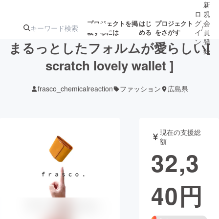
新
ロ
規
グ
会
プロジェクトを掲
はじ
プロジェクト
/
載するには
める
をさがす
イ
員
ン
登
まるっとしたフォルムが愛らしい[
録
scratch lovely wallet ]
人気のプロ
注目のリ
注目の新着プロ
募集終了が近いプ
もうすぐ公開
frasco_chemicalreaction
ファッション
広島県
ジェクト
ターン
ジェクト
ロジェクト
されます
アート・写真
音楽
現在の支援総
額
32,3
テクノロジー・ガジェット
ゲーム・サ
40
円
映像・映画
書籍・雑誌
ビジネス・起業
チャレンジ