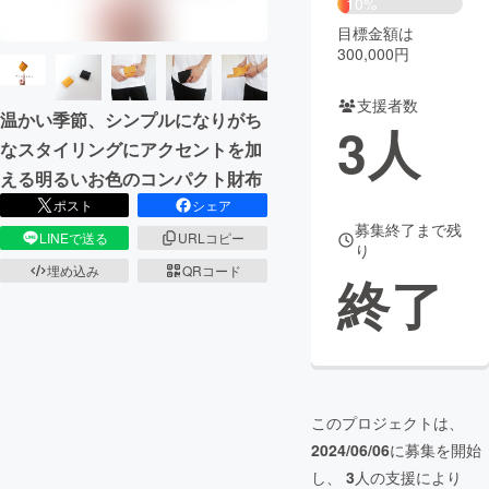
10%
目標金額は
まちづくり・地域活性化
300,000円
支援者数
CAMPFIRE for Social Good
CAMPFIRE Creation
温かい季節、シンプルになりがち
3
人
CAMPFIREふるさと納税
machi-ya
コミュニティ
なスタイリングにアクセントを加
える明るいお色のコンパクト財布
ポスト
シェア
募集終了まで残
LINEで送る
URLコピー
り
埋め込み
QRコード
終了
このプロジェクトは、
2024/06/06
に募集を開始
し、
3
人の支援により