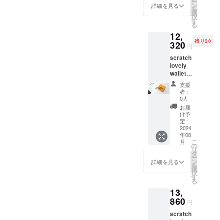
ー
F×1個
は申し
ン
詳細を見る
を
ご支援
込みの
選
択
いただ
タイミ
す
る
く際は
ングに
12,
希望の
より異
残り20
お色を
320
なりま
円
ご選択
す。 ※
scratch
くださ
革、資
lovely
い。 お
材の入
wallet
申込み
荷状況
【早割
いただ
により
支援
20％OF
きまし
発送の
者：
F】全2
た順に
タイミ
0人
色 ※20
発送さ
ングが
お届
個限定
せてい
予定よ
け予
定価
ただき
定：
り前後
15400
2024
ますの
する場
年08
円の
で発送
合がご
こ
月
20%OF
のタイ
の
ざいま
リ
F×1個
ミング
タ
すので
ー
ご支援
は申し
ン
予めご
詳細を見る
を
いただ
込みの
選
了承く
択
く際は
タイミ
す
ださい
る
希望の
ングに
ませ。
13,
お色を
より異
※消費
ご選択
860
なりま
税、送
円
くださ
す。 ※
料込み
scratch
い。 お
革、資