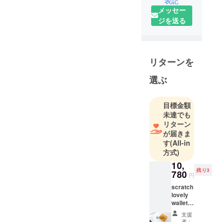
表記
品を組み合
よろしくお願いいたしま
メッセー
わせる時に
ジを送る
す。掲載動画はこちらから
利用される
器具です。
ご確認いただけます。
私たちは、
↓↓https://youtube.com/short
ファッショ
リターンを
s/_DYmqdonJCk?
ンを通して
si=L0HzPt90gborIId4
選ぶ
「お客様の
感性」と
「frasco.の
目標金額
感性」この2
未達でも
つの要素を
リターン
が届きま
組み合わ
す
(All-in
せ、お客様
方式)
の日々の生
10,
活に「化学
残り3
780
円
反応
scratch
（chemical
lovely
reaction)」
wallet
を起こしま
【超超
支援
早割
す。
者：