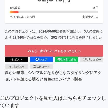
終了
10
%達成
目標金額
300,000
円
支援者数
3
人
このプロジェクトは、
2024/06/06
に募集を開始し、
3
人の支援に
より
32,340
円の資金を集め、
2024/07/31
に募集を終了しました
もう一度プロジェクトをやってほしい
ポスト
シェア
LINEで送る
URLコピー
埋め込み
QRコード
温かい季節、シンプルになりがちなスタイリングにアク
セントを加える明るいお色のコンパクト財布
このプロジェクトを見た人はこちらもチェックし
ています