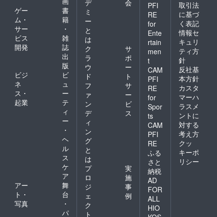
画
デ
会
取引法
PFI
ゲー
書
ミ
に基づ
RE
ム・
籍
ー
く表記
for
サー
・
と
情報セ
Ente
ビス
雑
は
キュリ
rtain
開発
誌
ク
サ
ティ方
men
出
ラ
ポ
針
t
版
ウ
ー
反社基
CAM
ビジ
ビ
ド
ト
本方針
PFI
ネ
ュ
フ
サ
カスタ
RE
ス・
ー
ァ
ー
マーハ
for
起業
テ
ン
ビ
ラスメ
Spor
ィ
デ
ス
ントに
ts
ー
ィ
対する
CAM
・
ン
考え方
PFI
ヘ
グ
クッ
RE
ル
と
キーポ
ふる
ス
は
リシー
さと
ケ
プ
実
納税
ア
ロ
施
AD
アー
舞
ジ
事
FOR
ト・
台
ェ
例
ALL
写真
・
ク
HIO
パ
ト
KOS