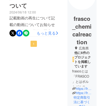
ついて
2024/06/18 12:00
frasco
記載動画の再生について記
載の動画についてお知らせ
_chemi
です。先日、動画の再生ボ
calreac
もっと見る
タンを押しても再生ができ
tion
ないというご意見を頂きま
1
広島県
した。ご迷惑をおかけし申
他に6件の
プロジェク
し訳ございません。何度か
トを掲載し
操作をしましたがうまく動
ています
画のURLが読み込まれず、
frascoとは
「FRASCO
再生ができない状況です。
」とはポル
掲載の動画につきましては
トガルの単
https://frasco0401.thebase.in/
下記に別途URLをご記載し
語で、化学
https://frasco.shop/
ておりますのでそちらより
の場におい
特定商取引
法に基づく
て薬品と薬
ご覧いただけます。ご確認