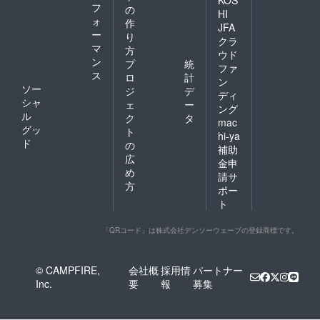
フ
の
HI
ォ
作
JFA
ー
り
クラ
マ
方
ウド
ン
プ
統
ファ
ス
ロ
計
ン
ソー
ジ
デ
ディ
シャ
ェ
ー
ング
ル
ク
タ
mac
グッ
ト
hi-ya
ド
の
補助
広
金申
め
請サ
方
ポー
ト
「QRコード」は株式会社デンソーウェーブの登録商標です。
© CAMPFIRE,
会社概
採用情
パートナー
Inc.
要
報
募集