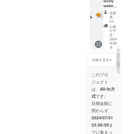
lovely
申込み
材の入
wallet
いただ
荷状況
【スタ
きまし
により
支援
ンダー
た順に
発送の
者：
ド10％
発送さ
タイミ
0人
割
せてい
ングが
お届
引】
ただき
予定よ
け予
全2色
ますの
定：
り前後
定価
2024
で発送
する場
年08
15,400
のタイ
合がご
こ
月
円の
ミング
の
ざいま
リ
10%OF
は申し
タ
すので
ー
Fでお求
込みの
ン
予めご
詳細を見る
を
めいた
タイミ
選
了承く
択
だけま
ングに
す
ださい
る
す。 ご
より異
ませ。
このプロ
支援い
なりま
※消費
ジェクト
ただく
す。 ※
税、送
際は希
革、資
料込み
は、
All-In方
望のお
材の入
式
です。
色をご
荷状況
選択く
により
目標金額に
ださ
発送の
関わらず、
い。 お
タイミ
申込み
ングが
2024/07/31
いただ
予定よ
23:59:59
ま
きまし
り前後
た順に
する場
でに集まっ