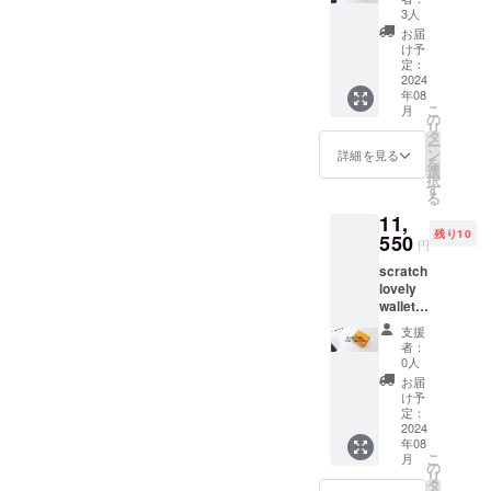
30％OF
3人
F】全2
お届
色 ※6
け予
個限定
定：
定価
2024
年08
15400
こ
月
円の
の
リ
30%OF
タ
ー
F×1個
ン
詳細を見る
を
ご支援
選
択
いただ
す
る
く際は
11,
希望の
残り10
お色を
550
円
ご選択
scratch
くださ
lovely
い。 お
wallet
申込み
【超早
いただ
支援
割
きまし
者：
25％OF
た順に
0人
F】全2
発送さ
お届
色 ※10
せてい
け予
個限定
ただき
定：
定価
2024
ますの
年08
15400
で発送
こ
月
円の
のタイ
の
リ
25%OF
ミング
タ