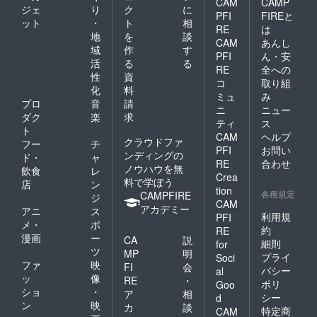
CAM
CAMP
ジェ
り
ク
に
PFI
FIREと
ット
・
ト
相
RE
は
地
を
談
CAM
あんし
域
作
す
PFI
ん・安
活
る
る
RE
全への
性
資
コ
取り組
化
料
ミュ
み
プロ
音
請
ニ
ニュー
ダク
楽
求
ティ
ス
ト
CAM
ヘルプ
クラウドファ
フー
チ
PFI
お問い
ンディングの
ド・
ャ
RE
合わせ
ノウハウを無
飲食
レ
Crea
料で学ぼう
店
ン
tion
各種規定
CAMPFIRE
ジ
CAM
アカデミー
アニ
ス
利用規
PFI
メ・
ポ
約
RE
漫画
ー
CA
説
細則
for
ツ
MP
明
プライ
Soci
ファ
映
FI
会
バシー
al
ッ
像
RE
・
ポリ
Goo
ショ
・
ア
相
シー
d
ン
映
カ
談
特定商
CAM