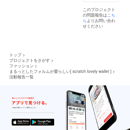
了承く
ださい
このプロジェクト
ませ。
の問題報告は
こち
※消費
税、送
ら
よりお問い合わ
料込み
せください
トップ
>
プロジェクトをさがす
>
ファッション
>
まるっとしたフォルムが愛らしい[ scratch lovely wallet ]
>
活動報告一覧