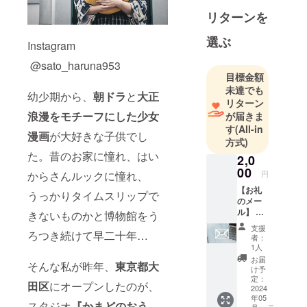
リターンを
選ぶ
Instagram
@sato_haruna953
目標金額
未達でも
幼少期から、
朝ドラ
と
大正
リターン
浪漫をモチーフにした少女
が届きま
す
(All-in
漫画
が大好きな子供でし
方式)
た。昔のお家に憧れ、はい
2,0
00
からさんルックに憧れ、
円
【お礼
うっかりタイムスリップで
のメー
ル】 ス
きないものかと博物館をう
タジオ
支援
ろつき続けて早二十年…
オー
者：
ナー・
1人
榛名さ
お届
そんな私が昨年、
東京都大
とから
け予
お礼の
定：
田区
にオープンしたのが、
メール
2024
年05
をお送
スタジオ
『かまどのおう