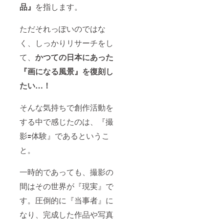
品』
を指します。
も、料
でのお
金は変
着替え
わりま
も時間
ただそれっぽいのではな
せん。
内に含
着付け
まれま
く、しっかりリサーチをし
はご自
す) ※閑
身で手
静な住
て、
かつての日本にあった
配をお
宅街に
願いい
あるた
『画になる風景』
を復刻し
たしま
め、住
す。(ス
たい…！
所非公
タジオ
開とさ
でのお
せてい
そんな気持ちで創作活動を
着替え
ただい
も時間
ており
する中で感じたのは、『撮
内に含
ます。
まれま
場所の
影🟰体験』であるというこ
す) ※閑
詳細
静な住
は、リ
と。
宅街に
ターン
あるた
提供の
め、住
一時的であっても、撮影の
際にお
所非公
伝えい
間はその世界が『現実』で
開とさ
たしま
せてい
す。
す。圧倒的に『当事者』に
ただい
（事業
ており
者欄に
なり、完成した作品や写真
ます。
記載の