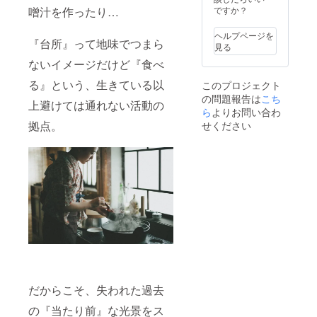
PFIRE
【含ま
ですか？
噌汁を作ったり…
特別価
れるも
格
の】 ・
ヘルプページを
¥27,000
『台所』って地味でつまら
プロの
見る
（税込
フォト
ないイメージだけど『食べ
¥29,700
グラ
）/名
ファー
る』という、生きている以
このプロジェクト
【日
による
の問題報告は
こち
程】別
撮影 ・
上避けては通れない活動の
途個別
ら
よりお問い合わ
着物レ
に調整
ンタ
拠点。
せください
させて
ル、着
いただ
付け ・
きま
撮影用
す。
の食材
【所要
や料理
時間】
（おに
2.5〜
ぎり・
3h（人
お味噌
数によ
汁） ・
り多少
かまど
変動し
料理体
ます）
験＆試
【含ま
食 【体
れるも
験の流
だからこそ、失われた過去
の】 ・
れ】 ご
プロの
支援⇒
の『当たり前』な光景をス
フォト
メール