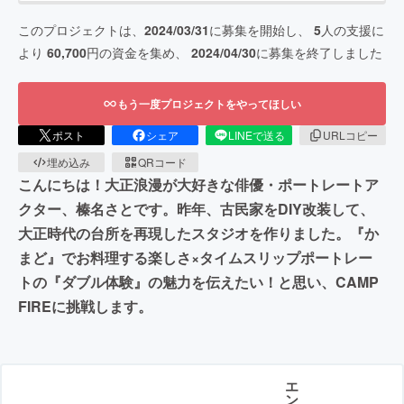
このプロジェクトは、
2024/03/31
に募集を開始し、
5
人の支援に
より
60,700
円の資金を集め、
2024/04/30
に募集を終了しました
もう一度プロジェクトをやってほしい
ポスト
シェア
LINEで送る
URLコピー
埋め込み
QRコード
こんにちは！大正浪漫が大好きな俳優・ポートレートア
クター、榛名さとです。昨年、古民家をDIY改装して、
大正時代の台所を再現したスタジオを作りました。『か
まど』でお料理する楽しさ×タイムスリップポートレー
トの『ダブル体験』の魅力を伝えたい！と思い、CAMP
FIREに挑戦します。
エ
ン