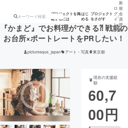
新
ロ
規
グ
会
プロジェクトを掲
はじ
プロジェクト
/
載するには
める
をさがす
イ
員
ン
登
『かまど』でお料理ができる⁈ 戦前の
録
お台所×ポートレートをPRしたい！
人気のプロ
注目のリ
注目の新着プロ
募集終了が近いプ
もうすぐ公開
picturesque_japan
アート・写真
東京都
ジェクト
ターン
ジェクト
ロジェクト
されます
アート・写真
音楽
現在の支援総
額
60,7
テクノロジー・ガジェット
ゲーム・サ
00
円
映像・映画
書籍・雑誌
ビジネス・起業
チャレンジ