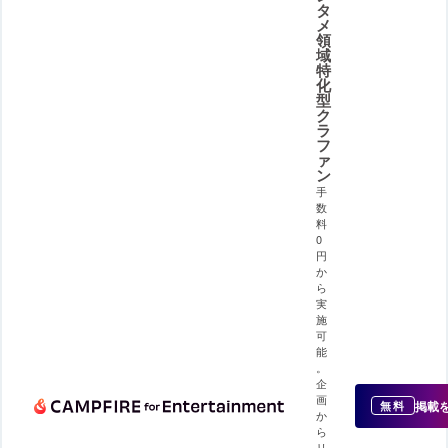
タ
メ
領
域
特
化
型
ク
ラ
フ
ァ
ン
手
数
料
0
円
か
ら
実
施
可
能
。
企
画
掲載
無料
か
ら
リ