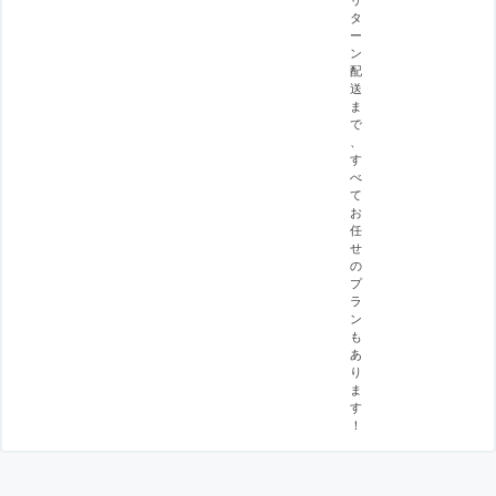
タ
ー
ン
配
送
ま
で
、
す
べ
て
お
任
せ
の
プ
ラ
ン
も
あ
り
ま
す
！