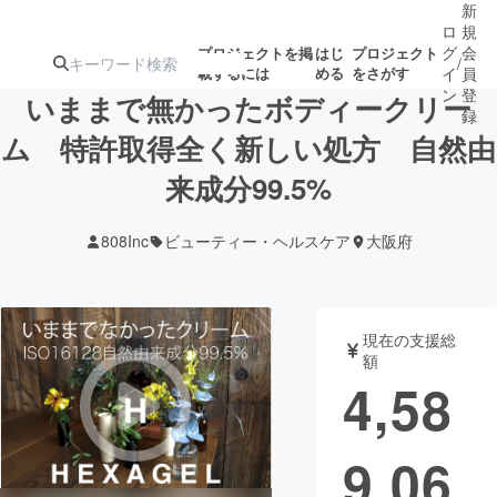
新
ロ
規
グ
会
プロジェクトを掲
はじ
プロジェクト
/
載するには
める
をさがす
イ
員
ン
登
いままで無かったボディークリー
録
ム 特許取得全く新しい処方 自然由
来成分99.5%
人気のプロ
注目のリ
注目の新着プロ
募集終了が近いプ
もうすぐ公開
ジェクト
ターン
ジェクト
ロジェクト
されます
808Inc
ビューティー・ヘルスケア
大阪府
アート・写真
音楽
現在の支援総
テクノロジー・ガジェット
ゲーム・サ
額
4,58
映像・映画
書籍・雑誌
9,06
ビジネス・起業
チャレンジ