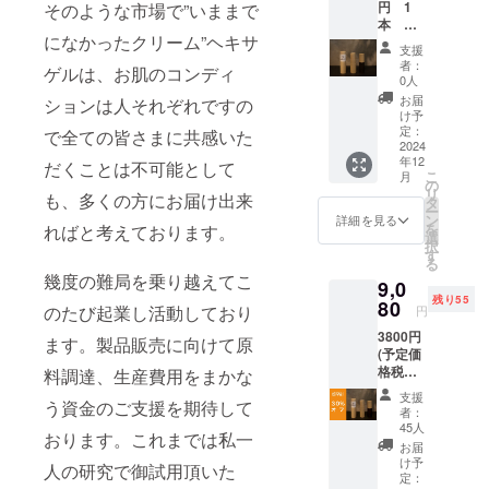
円 1
そのような市場で”いままで
本
になかったクリーム”ヘキサ
3,800円
支援
(予定価
者：
ゲルは、お肌のコンディ
格税抜)
0人
の送
お届
ションは人それぞれですの
料・消
け予
費税込
定：
で全ての皆さまに共感いた
2024
年12
だくことは不可能として
こ
月
の
リ
も、多くの方にお届け出来
タ
ー
ン
詳細を見る
を
ればと考えております。
選
択
す
る
幾度の難局を乗り越えてこ
9,0
残り55
80
のたび起業し活動しており
円
3800円
ます。製品販売に向けて原
(予定価
格税抜)
料調達、生産費用をまかな
の30％
支援
う資金のご支援を期待して
オフ
者：
３本
45人
おります。これまでは私一
セッ
お届
ト 送
け予
人の研究で御試用頂いた
料・消
定：