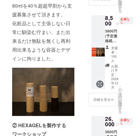
を
選
用意さ
80mlを40％超超早割から支
択
す
せて頂
る
きま
援募集させて頂きます。
8,5
す。 開
在庫な
00
化粧品として主張しない日
し
催予定
円
地は大
3800円
常に馴染む佇まい、また出
阪産業
(予定価
技術研
来るだけ無駄を無くし再利
格税抜)
究所
の40％
和泉セ
支援
用出来るような容器とデザ
オフ
ンター
者：
３本
100
になり
インに拘りました。
セッ
人
ます。
ト 送
お届
料・消
け予
費税込
定：
2024
年12
こ
月
の
リ
タ
ー
ン
詳細を見る
を
選
択
す
る
26,
在庫な
000
し
② HEXAGELを製作する
円
3800円
ワークショップ