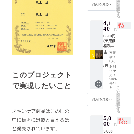
ー
ン
詳細を見る
を
選
択
す
る
4,1
残り
40
300
円
3800円
(予定価
格税抜)
の20%
支援
オフ
者：
1本 送
0人
料・消
お届
費税込
け予
このプロジェクト
定：
2024
で実現したいこと
年12
こ
月
の
リ
タ
ー
ン
詳細を見る
を
選
択
す
スキンケア商品はこの世の
る
5,0
中に様々に無数と言えるほ
残り
00
1,000
円
ど発売されています。
5,000