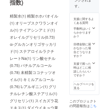
指数)
す。
精製水(1) 精製ホホバオイル
支援に関するよ
(1) オリーブスクワランオイ
くある質問
手数料はいく
ル(1) ナイアシンアミド(1)
らかかります
か？
オレイルグリセリル(0.73)
α-グルカンオリゴサッカリ
目標金額に届
かなかった場
ド(1) ステアロイルラクチ
合どうなりま
すか？
レートNa(1) リン酸セチル
支援で困った
(0.75) バチルアルコール
時はどこに相
談したらいい
(0.78) 未精製ココナッツオ
ですか？
イル(1) キミルアルコール
ヘルプページを
(0.76) L-アルギニン(1) グリ
見る
チルレチン酸ステアリル(1)
グリセリン(1) スイカズラ花
このプロジェクト
の問題報告は
こち
エキス(1) ダイウイキョウ果