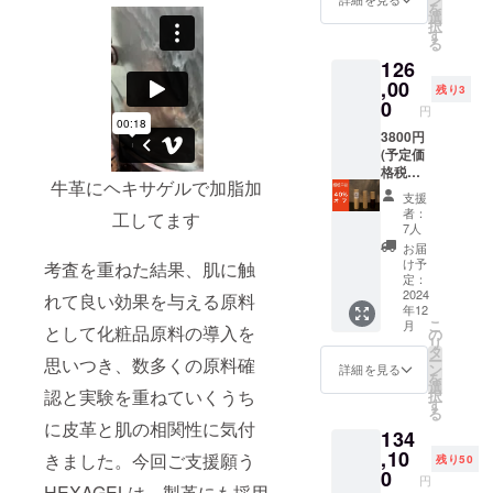
を
選
択
す
る
126
,00
残り3
0
円
2024年
3800円
6月〜12
(予定価
月の間
格税抜)
牛革にヘキサゲルで加脂加
でご支
の40％
支援
援者の
オフ
者：
工してます
都合の
５０本
7人
良い日
セッ
お届
で予定
ト 送
け予
考査を重ねた結果、肌に触
させて
料・消
定：
頂きま
費税込
2024
れて良い効果を与える原料
年12
す。 1
こ
月
として化粧品原料の導入を
日に予
の
リ
定出来
タ
ー
思いつき、数多くの原料確
る人数
ン
詳細を見る
を
は工程
選
認と実験を重ねていくうち
択
上最大3
す
る
名まで
に皮革と肌の相関性に気付
134
とさせ
て頂き
,10
きました。今回ご支援願う
残り50
ます。
0
円
備考欄
HEXAGELは、製革にも採用