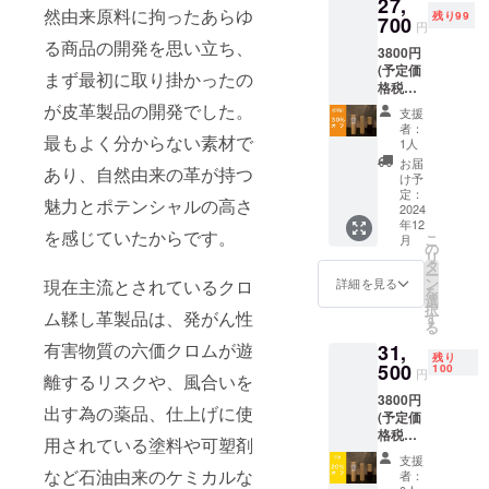
27,
然由来原料に拘ったあらゆ
残り99
700
円
る商品の開発を思い立ち、
3800円
(予定価
まず最初に取り掛かったの
格税抜)
の30％
が皮革製品の開発でした。
支援
オフ
者：
最もよく分からない素材で
１０本
1人
セッ
お届
あり、自然由来の革が持つ
ト 送
け予
料・消
定：
魅力とポテンシャルの高さ
費税込
2024
年12
を感じていたからです。
こ
月
の
リ
タ
ー
ン
現在主流とされているクロ
詳細を見る
を
選
択
ム鞣し革製品は、発がん性
す
る
有害物質の六価クロムが遊
31,
残り
500
100
円
離するリスクや、風合いを
3800円
出す為の薬品、仕上げに使
(予定価
格税抜)
用されている塗料や可塑剤
の20％
支援
オフ
など石油由来のケミカルな
者：
１０本