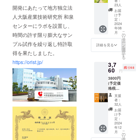
者：
ろいろ
23人
開発にあたって地方独立法
な物が
お届
足りて
け予
人大阪産業技術研究所 和泉
いませ
定：
ん。一
2024
センターにラボを設置し、
年08
口１０
こ
月
００円
時間の許す限り膨大なサン
の
リ
の応援
タ
ー
プル試作を繰り返し特許取
募りま
ン
詳細を見る
を
す。 ご
選
択
得を果たしました。
支援頂
す
る
いた資
https://orist.jp/
3,7
金をど
残り68
のよう
60
円
な生か
3800円
したし
(予定価
たの
格税抜)
か、感
の30%
謝の気
支援
オフ
持ちを
者：
1本 送
込めて
32人
料・消
ご報告
お届
費税込
メール
け予
させて
定：
2024
頂きま
年12
す。
こ
月
の
リ
タ