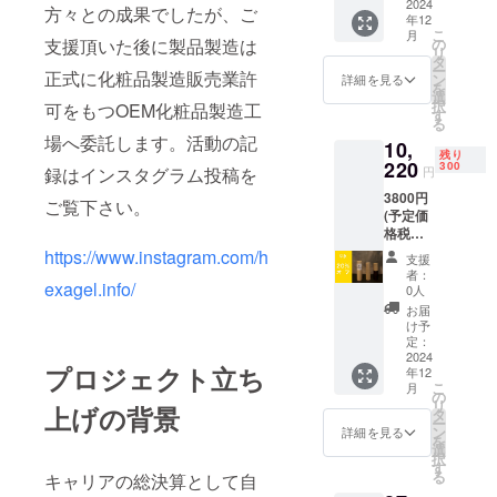
費税込
2024
方々との成果でしたが、ご
年12
こ
月
支援頂いた後に製品製造は
の
リ
タ
ー
正式に化粧品製造販売業許
ン
詳細を見る
を
選
択
可をもつOEM化粧品製造工
す
る
場へ委託します。活動の記
10,
残り
220
300
録はインスタグラム投稿を
円
3800円
ご覧下さい。
(予定価
格税抜)
の20％
https://www.instagram.com/h
支援
オフ
者：
exagel.info/
３本
0人
セッ
お届
ト 送
け予
料・消
定：
費税込
2024
プロジェクト立ち
年12
こ
月
の
リ
上げの背景
タ
ー
ン
詳細を見る
を
選
択
す
る
キャリアの総決算として自