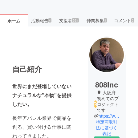
活動報告
支援者
仲間募集
コメント
ホーム
4
99+
1
2
自己紹介
808Inc
世界にまだ登場していない
大阪府
ナチュラルな”本物”を提供
初めてのプ
したい。
ロジェクト
です
https://www.instagram.com/hexagel.info/
長年アパレル業界で商品を
特定商取引
創る、買い付ける仕事に関
法に基づく
表記
わってきました。