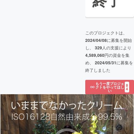
終了
このプロジェクトは、
2024/04/08
に募集を開始
し、
329
人の支援により
4,589,060
円の資金を集
め、
2024/05/31
に募集を
終了しました
もう一度プロジェ
8
クトをやってほし
4
い