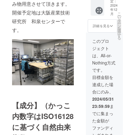
料・税
定：
み物用意させて頂きます。
込
2024
年12
開催予定地は大阪産業技術
こ
月
の
リ
研究所 和泉センターで
タ
ー
ン
詳細を見る
を
す。
選
択
す
る
このプロ
ジェクト
は、All-or-
Nothing方式
です。
目標金額を
達成した場
合にのみ、
2024/05/31
【成分】（かっこ
23:59:59
ま
でに集まっ
内数字はISO16128
た金額が
に基づく自然由来
ファンディ
ングされま