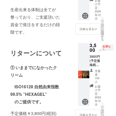
お届
願い致
ト 送
け予
しま
料・税
定：
生産出来る体制は全てが
す。 ご
込
2024
年12
自分の
整っており、ご支援頂いた
こ
月
お好き
の
リ
資金で発注をするだけの段
な香り
タ
ー
などに
ン
詳細を見る
を
階です。
アレン
選
択
ジして
す
る
約
3,5
300ml
在庫な
の
00
し
円
リターンについて
HEXAG
3800円
ELを
(予定価
作って
格税抜)
持って
① いままでになかったク
の40%
帰って
支援
オフ
頂きま
リーム
者：
1本 送
す。 容
100
料・消
器もこ
人
費税込
ISO16128 自然由来指数
ちらで
お届
用意さ
け予
99.5% ”HEXAGEL”
定：
せて頂
2024
きま
のご提供です。
年12
す。お
こ
月
の
茶菓子
リ
タ
とお飲
予定価格￥3,800円(税別)
ー
ン
み物も
詳細を見る