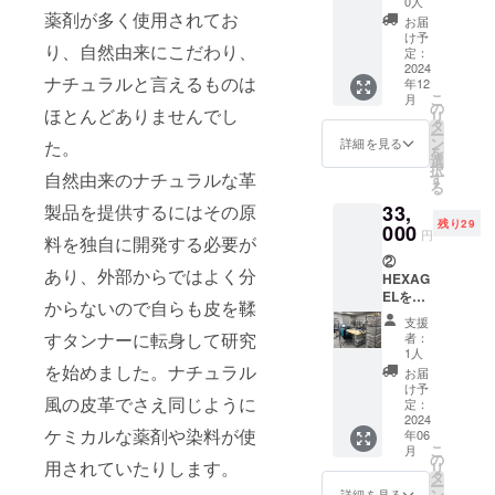
0人
セッ
薬剤が多く使用されてお
お届
ト 送
け予
り、自然由来にこだわり、
料・消
定：
費税込
2024
ナチュラルと言えるものは
年12
こ
月
の
ほとんどありませんでし
リ
タ
ー
ン
詳細を見る
た。
を
選
択
自然由来のナチュラルな革
す
る
製品を提供するにはその原
33,
残り29
000
円
料を独自に開発する必要が
②
あり、外部からではよく分
HEXAG
ELを製
からないので自らも皮を鞣
作する
支援
ワーク
すタンナーに転身して研究
者：
ショッ
1人
プ 参
を始めました。ナチュラル
お届
加費用
け予
風の皮革でさえ同じように
￥33,00
定：
0(税込
2024
ケミカルな薬剤や染料が使
年06
み 材料
こ
月
費込
の
用されていたりします。
リ
み)
タ
ー
ン
詳細を見る