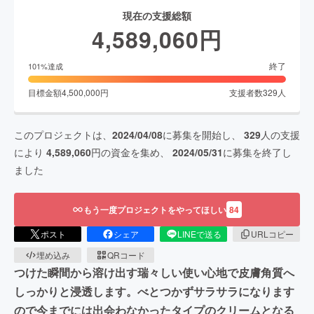
現在の支援総額
4,589,060
円
終了
101
%達成
目標金額
4,500,000
円
支援者数
329
人
このプロジェクトは、
2024/04/08
に募集を開始し、
329
人の支援
により
4,589,060
円の資金を集め、
2024/05/31
に募集を終了し
ました
もう一度プロジェクトをやってほしい
84
ポスト
シェア
LINEで送る
URLコピー
埋め込み
QRコード
つけた瞬間から溶け出す瑞々しい使い心地で皮膚角質へ
しっかりと浸透します。べとつかずサラサラになります
ので今までには出会わなかったタイプのクリームとなる