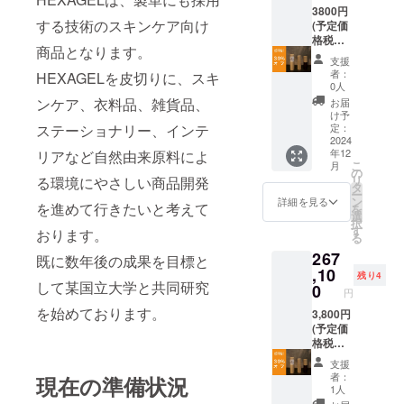
に希望
3800円
する技術のスキンケア向け
する日
(予定価
時を必
格税抜)
商品となります。
ず入力
の30％
支援
してお
オフ
者：
HEXAGELを皮切りに、スキ
申し込
５０本
0人
み下さ
セッ
ンケア、衣料品、雑貨品、
お届
い。申
ト 送
け予
し込み
料・消
ステーショナリー、インテ
定：
が重
費税込
2024
年12
リアなど自然由来原料によ
なった
こ
月
場合
の
リ
る環境にやさしい商品開発
等、日
タ
ー
時調整
ン
詳細を見る
を進めて行きたいと考えて
を
をお願
選
択
いする
す
おります。
る
場合あ
267
ります
既に数年後の成果を目標と
のであ
,10
残り4
して某国立大学と共同研究
らかじ
0
円
めご了
を始めております。
承下さ
3,800円
い。 ラ
(予定価
ボまで
格税抜)
の交通
の30％
支援
費は自
オフ
者：
現在の準備状況
己負担
１００
1人
にてお
本セッ