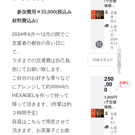
(予定価
格税抜)
の40％
参加費用￥33,000(税込み
支援
オフ
者：
材料費込み)
１０本
30人
セッ
お届
ト 送
け予
2024年6月〜12月の間でご
料・消
定：
費税込
2024
支援者の都合の良い日に
年12
こ
月
の
て。
リ
タ
ー
ラボまでの交通費は自己負
ン
詳細を見る
を
選
択
担にてお願い致します。
す
る
ご自分のお好きな香りなど
250
,00
在庫な
にアレンジして約300mlの
し
0
円
HEXAGELを作って持って
3,800円
(予定価
帰って頂きます。(作業は約
格税抜)
の40％
２時間予定)
支援
オフ
者：
容器はこちらで用意させて
１００
3人
本セッ
お届
頂きます。お茶菓子とお飲
ト 送
け予