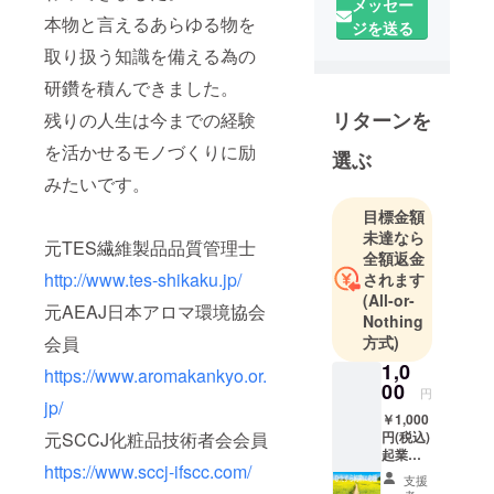
メッセー
本物と言えるあらゆる物を
ジを送る
取り扱う知識を備える為の
研鑽を積んできました。
リターンを
残りの人生は今までの経験
を活かせるモノづくりに励
選ぶ
みたいです。
目標金額
未達なら
元TES繊維製品品質管理士
全額返金
http://www.tes-shikaku.jp/
されます
(All-or-
元AEAJ日本アロマ環境協会
Nothing
方式)
会員
1,0
https://www.aromakankyo.or.
00
円
jp/
￥1,000
円(税込)
元SCCJ化粧品技術者会会員
起業し
https://www.sccj-ifscc.com/
たてな
支援
のでい