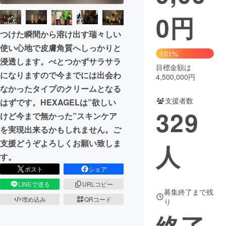
0
円
まちづくり・地域活性化
つけた瞬間から溶け出す瑞々しい
使い心地で皮膚角質へしっかりと
CAMPFIRE for Social Good
CAMPFIRE Creation
101%
浸透します。べとつかずサラサラ
CAMPFIREふるさと納税
machi-ya
コミュニティ
目標金額は
になりますので今までには出会わ
4,500,000円
なかったタイプのクリームとなる
支援者数
はずです。HEXAGELは”欲しい
329
けど今まで無かった”スキンケア
を実現出来るかもしれません。ご
支援どうぞよろしくお願い致しま
人
す。
ポスト
シェア
LINEで送る
URLコピー
募集終了まで残
埋め込み
QRコード
り