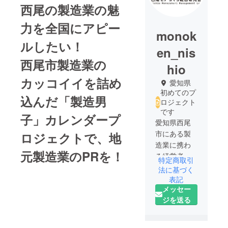
西尾の製造業の魅
力を全国にアピー
monok
ルしたい！
en_nis
西尾市製造業の
hio
カッコイイを詰め
愛知県
初めてのプ
込んだ「製造男
ロジェクト
です
子」カレンダープ
愛知県西尾
市にある製
ロジェクトで、地
造業に携わ
元製造業のPRを！
る経営者が
特定商取引
学びと西尾
法に基づく
市の製造業
表記
メッセー
の未来のた
ジを送る
めに設立し
た任意団
体。