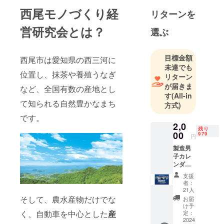
西尾商工会
西尾モノづくり経
リターンを
議所を事務
営研究会とは？
局に設け、
選ぶ
経営の学び
を深めると
目標金額
西尾市は愛知県の西三河に
ともに、西
未達でも
尾市の製造
位置し、抹茶や養殖うなぎ
リターン
業を全国
が届きま
など、全国有数の産地とし
に、そして
す
(All-in
て知られる自然豊かなまち
方式)
世界へ向け
てプロモー
です。
2,0
ションして
残り
00
979
円
いくことを
製造男
ミッション
子カレ
の一つに掲
ンダー
げ、取り組
1本 A3
支援
サイズ
む研究会で
者：
壁掛け
21人
す。
カレン
そして、農水産物だけでな
お届
ダー
け予
（A4中
く、自動車を中心とした
産
定：
綴24P
2024