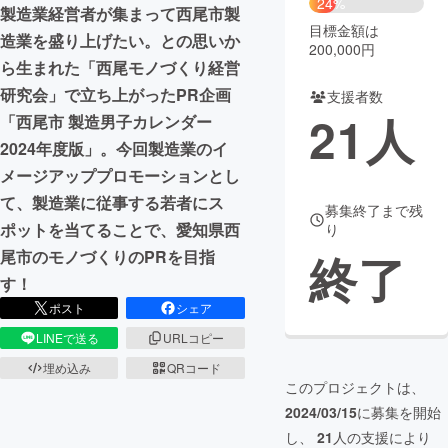
24%
製造業経営者が集まって西尾市製
目標金額は
まちづくり・地域活性化
造業を盛り上げたい。との思いか
200,000円
ら生まれた「西尾モノづくり経営
研究会」で立ち上がったPR企画
支援者数
CAMPFIRE for Social Good
CAMPFIRE Creation
21
人
「西尾市 製造男子カレンダー
CAMPFIREふるさと納税
machi-ya
コミュニティ
2024年度版」。今回製造業のイ
メージアッププロモーションとし
て、製造業に従事する若者にス
募集終了まで残
ポットを当てることで、愛知県西
り
終了
尾市のモノづくりのPRを目指
す！
ポスト
シェア
LINEで送る
URLコピー
埋め込み
QRコード
このプロジェクトは、
2024/03/15
に募集を開始
し、
21
人の支援により