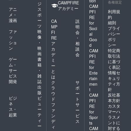
tion
各種規定
CAMPFIRE
ジ
CAM
アカデミー
アニ
ス
利用規
PFI
メ・
ポ
約
RE
漫画
ー
CA
説
細則
for
ツ
MP
明
プライ
Soci
ファ
映
FI
会
バシー
al
ッ
像
RE
・
ポリ
Goo
ショ
・
ア
相
シー
d
ン
映
カ
談
特定商
CAM
画
デ
会
取引法
PFI
ゲー
書
ミ
に基づ
RE
ム・
籍
ー
く表記
for
サー
・
と
情報セ
Ente
ビス
雑
は
キュリ
rtain
開発
誌
ク
サ
ティ方
men
出
ラ
ポ
針
t
版
ウ
ー
反社基
CAM
ビジ
ビ
ド
ト
本方針
PFI
ネ
ュ
フ
サ
カスタ
RE
ス・
ー
ァ
ー
マーハ
for
起業
テ
ン
ビ
ラスメ
Spor
ィ
デ
ス
ントに
ts
ー
ィ
対する
CAM