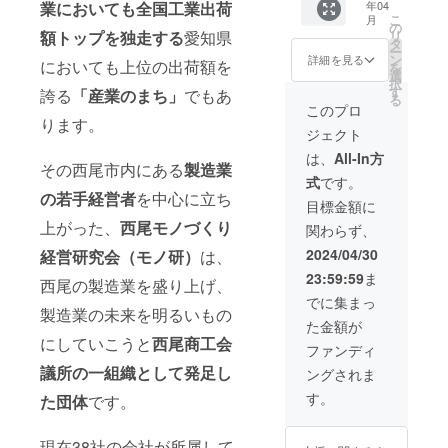
年04
業においても全国工業出荷
製本）
こ
月
／メー
の
リ
額トップを独走する
愛知県
ル便発
タ
ー
送 <!>
ン
詳細を見る
においても上位の出荷額を
を
金額に
選
択
は消費
す
誇る
「産業のまち」
でもあ
る
税／送
このプロ
料など
ります。
ジェクト
が含ま
れた金
は、
All-In方
その西尾市内にある
製造業
額で
式
です。
す。
の若手経営者
を中心に立ち
目標金額に
上がった、
西尾モノづくり
関わらず、
2024/04/30
経営研究会（モノ研）
は、
23:59:59
ま
西尾の製造業を盛り上げ、
でに集まっ
製造業の未来を明るいもの
た金額が
にしていこうと
西尾商工会
ファンディ
議所の一組織として発足し
ングされま
す。
た団体
です。
現在38社の会社が所属して