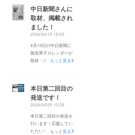
ンダーが届かない方は
中日新聞さんに
もう少しだけお待ちく
取材、掲載され
ださい！
ました！
2024/04/15 19:03
4月13日の中日新聞に
製造男子カレンダーが
取材・掲載されまし
もっと見る
た！チャレンジ終了ま
で残り15日！ちょっと
ずつ話題になってい
本日第二回目の
る、愛知県西尾市の製
発送です！
造業のイケメンカレン
2024/04/05 10:29
ダーを、この機会にぜ
ひ、お手元にどうぞ！
本日第二回目の発送を
来年の四月まで使えま
行います！応援してい
すので、まだ一年分使
ただいた皆さんありが
もっと見る