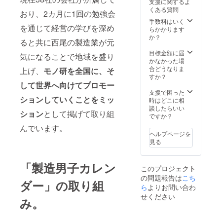
支援に関するよ
くある質問
おり、2カ月に1回の勉強会
手数料はいく
を通じて経営の学びを深め
らかかります
か？
ると共に西尾の製造業が元
目標金額に届
気になることで地域を盛り
かなかった場
合どうなりま
上げ、
モノ研を全国に、そ
すか？
して世界へ向けてプロモー
支援で困った
ションしていくことをミッ
時はどこに相
談したらいい
ション
として掲げて取り組
ですか？
んでいます。
ヘルプページを
見る
「製造男子カレン
このプロジェクト
の問題報告は
こち
ダー」の取り組
ら
よりお問い合わ
せください
み。