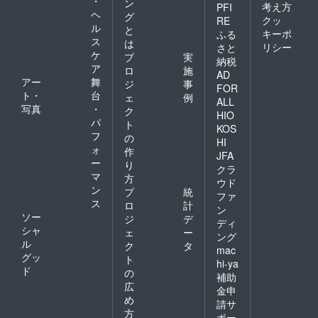
・
ン
考え方
PFI
ヘ
グ
クッ
RE
ル
と
キーポ
ふる
ス
は
リシー
さと
ケ
プ
実
納税
ア
ロ
施
AD
アー
舞
ジ
事
FOR
ト・
台
ェ
例
ALL
写真
・
ク
HIO
パ
ト
KOS
フ
の
HI
ォ
作
JFA
ー
り
クラ
マ
方
ウド
ン
プ
統
ファ
ス
ロ
計
ン
ソー
ジ
デ
ディ
シャ
ェ
ー
ング
ル
ク
タ
mac
グッ
ト
hi-ya
ド
の
補助
広
金申
め
請サ
方
ポー