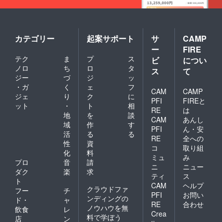
カテゴリー
起案サポート
サ
CAMP
ー
FIRE
テク
ま
プ
ス
ビ
につい
ノロ
ち
ロ
タ
ス
て
ジー
づ
ジ
ッ
・ガ
く
ェ
フ
CAM
CAMP
ジェ
り
ク
に
PFI
FIREと
ット
・
ト
相
RE
は
地
を
談
CAM
あんし
域
作
す
PFI
ん・安
活
る
る
RE
全への
性
資
コ
取り組
化
料
ミュ
み
プロ
音
請
ニ
ニュー
ダク
楽
求
ティ
ス
ト
CAM
ヘルプ
クラウドファ
フー
チ
PFI
お問い
ンディングの
ド・
ャ
RE
合わせ
ノウハウを無
飲食
レ
Crea
料で学ぼう
店
ン