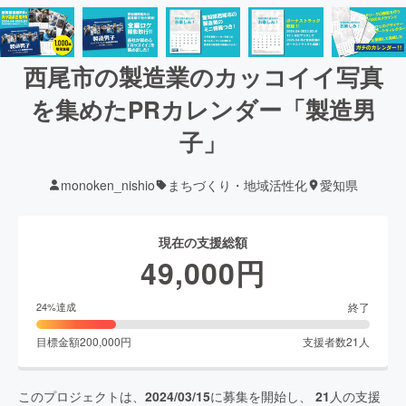
西尾市の製造業のカッコイイ写真
を集めたPRカレンダー「製造男
子」
monoken_nishio
まちづくり・地域活性化
愛知県
現在の支援総額
49,000
円
終了
24
%達成
目標金額
200,000
円
支援者数
21
人
このプロジェクトは、
2024/03/15
に募集を開始し、
21
人の支援