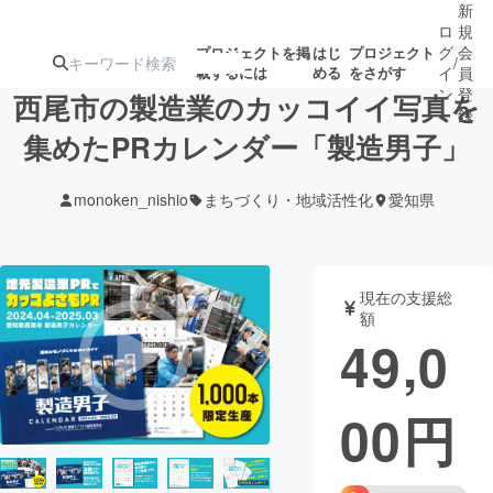
新
ロ
規
グ
会
プロジェクトを掲
はじ
プロジェクト
/
載するには
める
をさがす
イ
員
ン
登
西尾市の製造業のカッコイイ写真を
録
集めたPRカレンダー「製造男子」
人気のプロ
注目のリ
注目の新着プロ
募集終了が近いプ
もうすぐ公開
monoken_nishio
まちづくり・地域活性化
愛知県
ジェクト
ターン
ジェクト
ロジェクト
されます
アート・写真
音楽
現在の支援総
額
49,0
テクノロジー・ガジェット
ゲーム・サ
00
円
映像・映画
書籍・雑誌
ビジネス・起業
チャレンジ