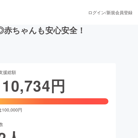
ログイン
/
新規会員登録
も◎赤ちゃんも安心安全！
うすぐ公開されます
支援総額
プロダクト
110,734
円
ファッション
スポーツ
00,000円
数
ア
ソーシャルグッド
2
人