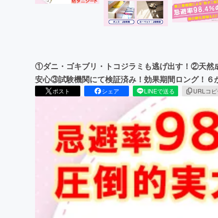
①ダニ・ゴキブリ・トコジラミも逃げ出す！②天然
安心③試験機関にて検証済み！効果期間ロング！６
ポスト
シェア
LINEで送る
URLコ