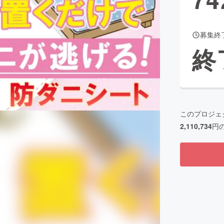
募集終
CAMPFIRE for Social Good
CAMPFIRE Creation
終
CAMPFIREふるさと納税
machi-ya
コミュニティ
このプロジェ
2,110,734
円