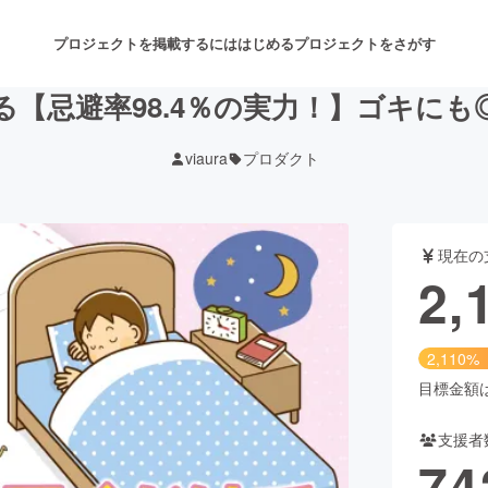
プロジェクトを掲載するには
はじめる
プロジェクトをさがす
【忌避率98.4％の実力！】ゴキに
viaura
プロダクト
注目のリターン
注目の新着プロジェクト
募集終了が近いプロジェクト
も
現在の
音楽
舞台・パフォーマンス
2,
ゲーム・サービス開発
フード・飲食店
2,110%
書籍・雑誌出版
アニメ・漫画
目標金額は1
支援者
チャレンジ
ビューティー・ヘルスケ
74