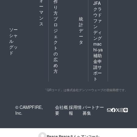
ォ
作
JFA
ー
り
クラ
マ
方
ウド
ン
プ
統
ファ
ス
ロ
計
ン
ソー
ジ
デ
ディ
シャ
ェ
ー
ング
ル
ク
タ
mac
グッ
ト
hi-ya
ド
の
補助
広
金申
め
請サ
方
ポー
ト
「QRコード」は株式会社デンソーウェーブの登録商標です。
© CAMPFIRE,
会社概
採用情
パートナー
Inc.
要
報
募集
Peace Peace
さんへアンコール