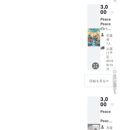
き、イ
3,0
メージ
似顔絵
00
円
を描か
Peace
せて頂
Peace
きま
のハッ
す。 あ
ピース
なたの
支援
vol.1イ
イメー
者：
ラスト
ジ似顔
1人
集をプ
絵をマ
お届
レゼン
グカッ
け予
トいた
プ、
定：
しま
2016
トート
年10
す。 プ
バッ
こ
月
ロジェ
グ、T
の
リ
クトが
シャツ
タ
ー
成立
にプリ
ン
詳細を見る
を
し、イ
ントし
選
択
ラスト
たもの
す
る
集の出
を郵送
3,0
版後、
いたし
何らか
00
ます。
円
の形で
マグ
Peace
イラス
カッ
ト集を
プ、
Peace
お届け
トート
の販促
いたし
バッ
支援