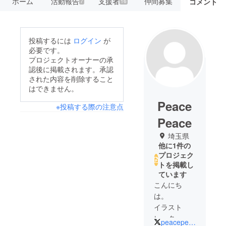
ホーム
活動報告
支援者
仲間募集
コメント
7
16
投稿するには
ログイン
が
必要です。
プロジェクトオーナーの承
認後に掲載されます。承認
された内容を削除すること
はできません。
Peace
※投稿する際の注意点
Peace
埼玉県
他に1件の
プロジェク
トを掲載し
ています
こんにち
は。
イラスト
レーターの
peacepeace8_8