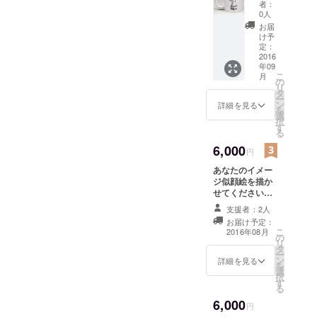
アイテ
ます。
グ、T
者：
ムを一
シャツ
0人
つプレ
には支
お届
ゼン
援金額
け予
ト。 イ
定：
とは別
ベント
2016
に原価
年09
に参加
代金、
こ
月
する際
の
プリン
リ
に販売
タ
ト代金
ー
してい
ン
が個人
詳細を見る
を
るアイ
選
負担と
択
テムを
す
なりま
る
一つプ
す。
レゼン
6,000
（どれ
円
トいた
も合計
あなたのイメー
しま
で1500
ジ似顔絵を描か
す。
円から
せてください☆
Peace
2000円
ミ あなたのお写
Peace
以内で
支援者：2人
真と任意のプロ
の描い
す。）
お届け予定：
フィールをデー
たイラ
こ
2016年08月
の
タで頂き、あな
ストの
リ
タ
たのイメージ似
中で気
ー
ン
顔絵を描かせて
に入っ
詳細を見る
を
選
頂きます。 プロ
て頂け
択
す
ジェクトが成立
た物が
る
した場合、
あれ
6,000
Peace Peaceの
ば、そ
円