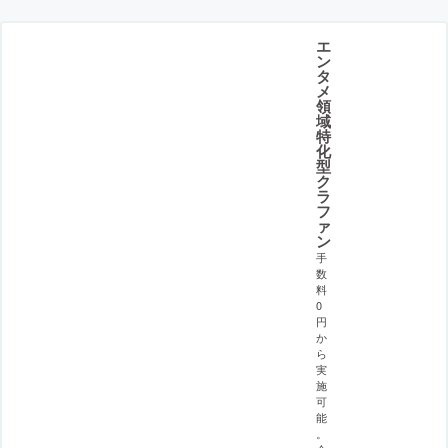
エ
ン
タ
メ
領
域
特
化
型
ク
ラ
フ
ァ
ン
手
数
料
0
円
か
ら
実
施
可
能
。