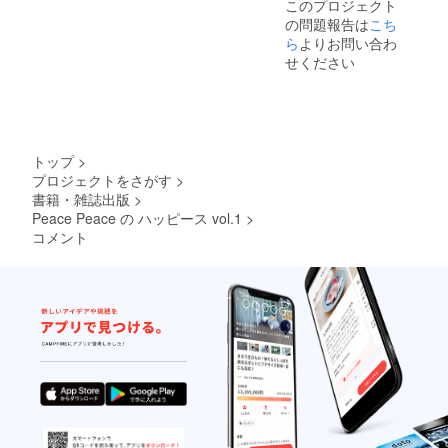
このプロジェクト
の問題報告は
こち
ら
よりお問い合わ
せください
トップ
>
プロジェクトをさがす
>
書籍・雑誌出版
>
Peace Peace の ハッピース vol.1
>
コメント