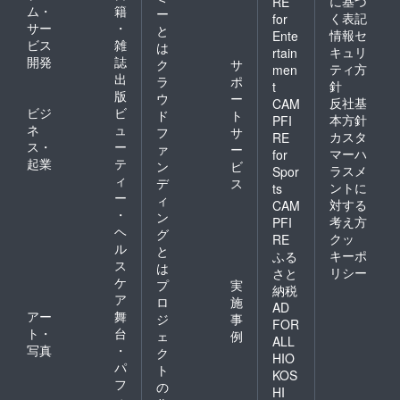
に基づ
RE
ム・
籍
ー
く表記
for
サー
・
と
情報セ
Ente
ビス
雑
は
キュリ
rtain
開発
誌
ク
サ
ティ方
men
出
ラ
ポ
針
t
版
ウ
ー
反社基
CAM
ビジ
ビ
ド
ト
本方針
PFI
ネ
ュ
フ
サ
カスタ
RE
ス・
ー
ァ
ー
マーハ
for
起業
テ
ン
ビ
ラスメ
Spor
ィ
デ
ス
ントに
ts
ー
ィ
対する
CAM
・
ン
考え方
PFI
ヘ
グ
クッ
RE
ル
と
キーポ
ふる
ス
は
リシー
さと
ケ
プ
実
納税
ア
ロ
施
AD
アー
舞
ジ
事
FOR
ト・
台
ェ
例
ALL
写真
・
ク
HIO
パ
ト
KOS
フ
の
HI