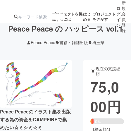
新
ロ
規
グ
会
プロジェクトを掲
はじ
プロジェクト
/
載するには
める
をさがす
イ
員
ン
登
Peace Peace の ハッピース vol.1
録
Peace Peace
書籍・雑誌出版
埼玉県
人気のプロ
注目のリ
注目の新着プロ
募集終了が近いプ
もうすぐ公開
ジェクト
ターン
ジェクト
ロジェクト
されます
現在の支援総
額
アート・写真
音楽
75,0
テクノロジー・ガジェット
ゲーム・サ
00
円
映像・映画
書籍・雑誌
Peace Peaceのイラスト集を出版
する為の資金をCAMPFIREで集
10%
ビジネス・起業
チャレンジ
めたい☆ミ☆ミ☆ミ
目標金額は