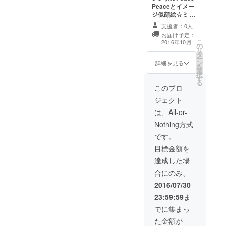
でプレゼントい
ゼントいたしま
Peaceとイメー
たします。
す。）
ジ似顔絵☆ミ プ
ロジェクトが成
支援者：0人
立した場合、レ
お届け予定：
ンタルPeace
こ
2016年10月
の
Peace(フルタイ
リ
タ
ムの半分4時間程
ー
ン
度)をした後日あ
詳細を見る
を
選
なたのイメージ
択
す
似顔絵を描かせ
る
て頂きます。 あ
このプロ
なたのイメージ
ジェクト
似顔絵をマグ
カップ、トート
は、All-or-
バッグ、Tシャツ
Nothing方式
にプリントした
ものを郵送いた
です。
します。 マグ
目標金額を
カップ、トート
バッグ、Tシャツ
達成した場
には支援金額と
合にのみ、
は別に原価代
金、プリント代
2016/07/30
金が個人負担と
23:59:59
ま
なります。（ど
れも合計で1500
でに集まっ
円から2000円以
た金額が
内です。）