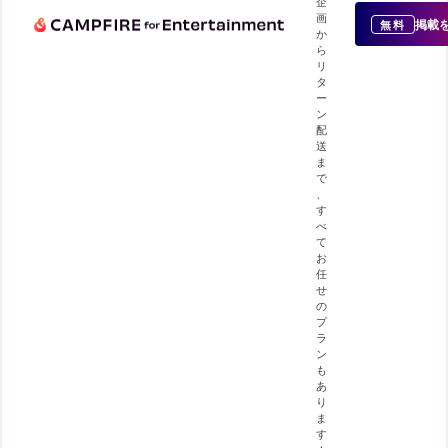
企
画
掲載
無料
か
ら
リ
タ
ー
ン
配
送
ま
で
、
す
べ
て
お
任
せ
の
プ
ラ
ン
も
あ
り
ま
す