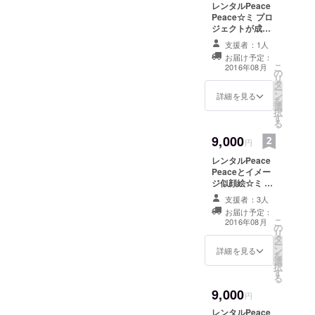
イラスト集にあ
ちらを
レンタルPeace
なたのイメージ
何らか
Peace☆ミ プロ
似顔絵と本名or
の販促
ジェクトが成立
ニックネームを
アイテ
した場合、お互
掲載させて頂き
支援者：1人
ムにし
いの都合が合う
ます。あなたか
てプレ
お届け予定：
日でフルタイム
こ
らご希望があれ
2016年08月
ゼント
の
の半分4時間程度
リ
ば簡単なプロ
いたし
タ
Peace Peaceを
ー
フィールも掲載
ます。
ン
レンタルできま
詳細を見る
を
させて頂きま
(例：マ
選
す。 場所、時
択
す。プロフィー
グカッ
す
間、内容は個別
る
ルは写真も可能
プ、T
にご相談くださ
です。
シャ
9,000
い。 ご相談後、
円
ツ、
場合によっては
トート
レンタルPeace
レンタルできな
バッ
Peaceとイメー
いこともありま
グ、ス
ジ似顔絵☆ミ プ
す。 （レンタル
マホ
ロジェクトが成
Peace Peaceが
支援者：3人
ケー
立した場合、レ
不成立となった
お届け予定：
ス、
ンタルPeace
場合、あなたの
こ
2016年08月
ノー
の
Peace(フルタイ
お写真と任意プ
リ
ト、マ
タ
ムの半分4時間程
ロフィールを
ー
ウス
ン
度)をした後日あ
詳細を見る
データで頂き、
を
パッド
選
なたのイメージ
イメージ似顔絵
択
など)
す
似顔絵を描かせ
を描かせて頂き
る
て頂きます。 あ
ます。あなたの
9,000
なたのイメージ
円
イメージ似顔絵
似顔絵をデータ
をデータでプレ
レンタルPeace