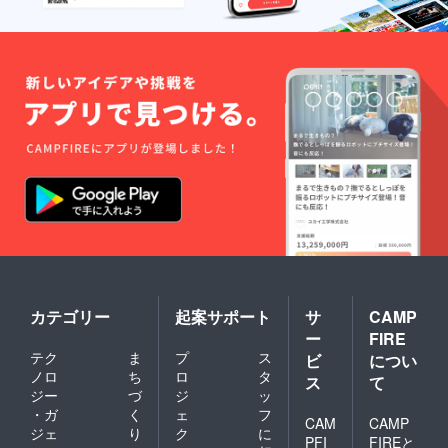
カテゴリー
起案サポート
サ
CAMP
ー
FIRE
テク
ま
プ
ス
ビ
につい
ノロ
ち
ロ
タ
ス
て
ジー
づ
ジ
ッ
・ガ
く
ェ
フ
CAM
CAMP
ジェ
り
ク
に
PFI
FIREと