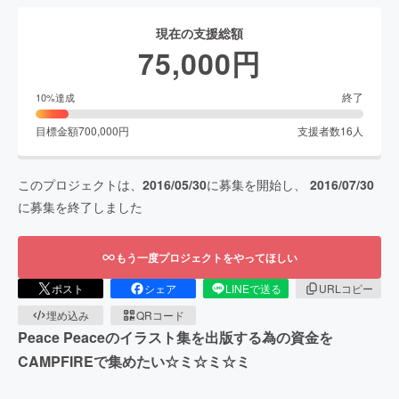
現在の支援総額
75,000
円
終了
10
%達成
目標金額
700,000
円
支援者数
16
人
このプロジェクトは、
2016/05/30
に募集を開始し、
2016/07/30
に募集を終了しました
もう一度プロジェクトをやってほしい
ポスト
シェア
LINEで送る
URLコピー
埋め込み
QRコード
Peace Peaceのイラスト集を出版する為の資金を
CAMPFIREで集めたい☆ミ☆ミ☆ミ