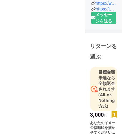
Peace
https://www.facebook.com/peace.peace.5220
Peaceと申し
https://twitter.com/peacepeace8_8
メッセー
ます('_')☆ミ
ジを送る
☆ミ☆ミ
したらな！
リターンを
選ぶ
目標金額
未達なら
全額返金
されます
(All-or-
Nothing
方式)
3,000
円
あなたのイメー
ジ似顔絵を描か
せてください☆