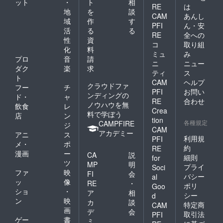
ット
・
ト
相
RE
は
地
を
談
CAM
あんし
域
作
す
PFI
ん・安
活
る
る
RE
全への
性
資
コ
取り組
化
料
ミュ
み
プロ
音
請
ニ
ニュー
ダク
楽
求
ティ
ス
ト
CAM
ヘルプ
クラウドファ
フー
チ
PFI
お問い
ンディングの
ド・
ャ
RE
合わせ
ノウハウを無
飲食
レ
Crea
料で学ぼう
店
ン
tion
各種規定
CAMPFIRE
ジ
CAM
アカデミー
アニ
ス
利用規
PFI
メ・
ポ
約
RE
漫画
ー
CA
説
細則
for
ツ
MP
明
プライ
Soci
ファ
映
FI
会
バシー
al
ッ
像
RE
・
ポリ
Goo
ショ
・
ア
相
シー
d
ン
映
カ
談
特定商
CAM
画
デ
会
取引法
PFI
ゲー
書
ミ