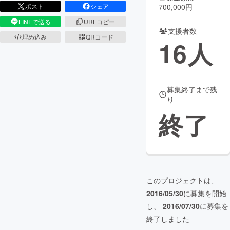
700,000円
ポスト
シェア
まちづくり・地域活性化
LINEで送る
URLコピー
支援者数
埋め込み
QRコード
16
人
CAMPFIRE for Social Good
CAMPFIRE Creation
CAMPFIREふるさと納税
machi-ya
コミュニティ
募集終了まで残
り
終了
このプロジェクトは、
2016/05/30
に募集を開始
し、
2016/07/30
に募集を
終了しました