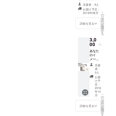
ミ あなたのお写
支援者：9人
真と任意のプロ
お届け予定：
フィールをデー
こ
2016年08月
の
タで頂き、イ
リ
タ
メージ似顔絵を
ー
ン
描かせて頂きま
詳細を見る
を
選
す。 あなたのイ
択
す
メージ似顔絵を
る
データでプレゼ
3,0
ントいたしま
00
す。
円
あなた
のイ
メージ
似顔絵
支援
を描か
者：
せてく
0人
ださい
お届
☆ミ あ
け予
なたの
定：
お写真
2016
年10
と任意
こ
月
のプロ
の
リ
フィー
タ
ー
ルを
ン
詳細を見る
を
データ
選
択
で頂
す
る