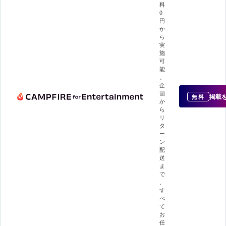
料
0
円
か
ら
実
施
可
能
。
企
画
掲載
無料
か
ら
リ
タ
ー
ン
配
送
ま
で
、
す
べ
て
お
任