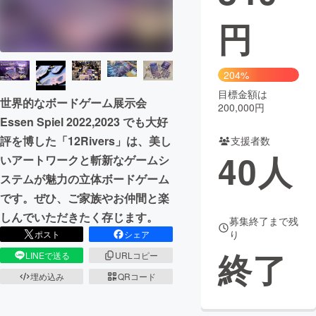
円
まちづくり・地域活性化
CAMPFIRE for Social Good
CAMPFIRE Creation
204%
CAMPFIREふるさと納税
machi-ya
コミュニティ
目標金額は
世界的なボードゲーム展示会
200,000円
Essen Spiel 2022,2023 でも大好
評を博した「12Rivers」は、美し
支援者数
40
人
いアートワークと斬新なゲームシ
ステムが魅力の立体ボードゲーム
です。ぜひ、ご家族やお仲間と楽
しんでいただきたく存じます。
募集終了まで残
り
ポスト
シェア
終了
LINEで送る
URLコピー
埋め込み
QRコード