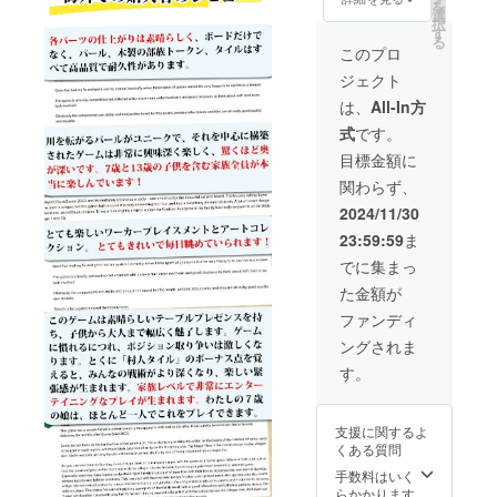
を
提供で
ださ
選
択
す。※割
い。■ご
す
る
引率は
注文状
このプロ
小数点
況、使
ジェクト
以下を
用部材
切り捨
の供給
は、
All-In方
てして
状況、
式
です。
いま
製造工
す。■限
程上の
目標金額に
定30
都合等
関わらず、
個。■価
により
格表示
出荷時
2024/11/30
は消費
期が遅
23:59:59
ま
税、送
れる場
料込み
合があ
でに集まっ
の金額
りま
た金額が
です。■
す。
デザイ
ファンディ
ン・仕
ングされま
様は変
更にな
す。
る可能
性もご
ざいま
支援に関するよ
す。ご
くある質問
了承く
ださ
手数料はいく
い。■ご
らかかります