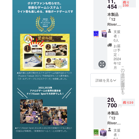
11,
個。■価
残り
格表示
454
250
円
は消費
本製品
税、送
「12
料込み
Rivers
の金額
」を１
です。■
支援
個お届
デザイ
者：
けしま
ン・仕
0人
す。 ■
様は変
お届
一般販
更にな
け予
売予定
る可能
定：
価格
2024
性もご
年12
13,800
ざいま
こ
月
円の
す。ご
の
リ
17%OF
了承く
タ
ー
Fでのご
ださ
ン
詳細を見る
を
提供で
い。■ご
選
択
す。■限
注文状
す
る
定250
況、使
20,
個。■価
用部材
残り20
格表示
700
の供給
円
は消費
状況、
本製品
税、送
製造工
「12
料込み
程上の
Rivers
の金額
都合等
」を２
です。■
により
支援
個お届
デザイ
出荷時
者：
けしま
ン・仕
0人