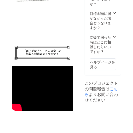
注文状
か？
況、使
用部材
目標金額に届
の供給
かなかった場
状況、
合どうなりま
製造工
すか？
程上の
都合等
支援で困った
により
時はどこに相
出荷時
談したらいい
期が遅
ですか？
れる場
合があ
ヘルプページを
りま
見る
す。
このプロジェクト
の問題報告は
こち
ら
よりお問い合わ
せください