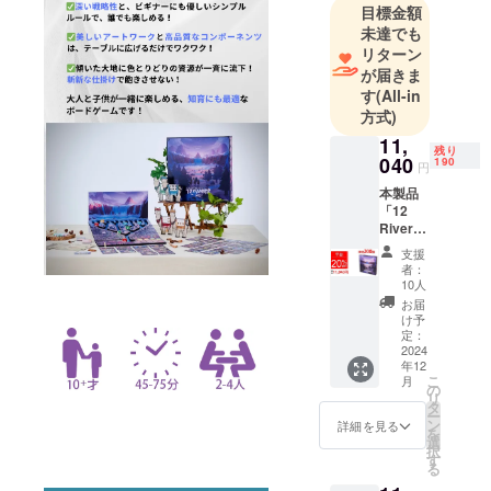
目標金額
12Rivers
未達でも
は、私たち
リターン
が一目惚れ
が届きま
す
(All-in
した、台湾
方式)
製のボード
11,
ゲームで
残り
040
190
す。 大人と
円
子供、上級
本製品
「12
者と初級者
Rivers
が一緒に楽
」を１
支援
個お届
しむことが
者：
けしま
10人
できます。
す。 ■
お届
どうぞよろ
一般販
け予
売予定
定：
しくお願い
価格
2024
致します！
年12
13,800
こ
月
円の
の
リ
20%OF
タ
ー
Fでのご
ン
詳細を見る
を
提供で
選
択
す。■限
す
る
定200