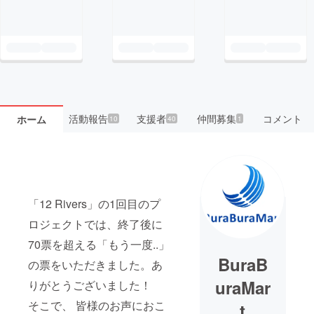
活動報告
支援者
仲間募集
コメント
ホーム
10
40
1
「12 Rivers」の1回目のプ
ロジェクトでは、終了後に
70票を超える「もう一度..」
BuraB
の票をいただきました。あ
uraMar
りがとうございました！
そこで、 皆様のお声におこ
t