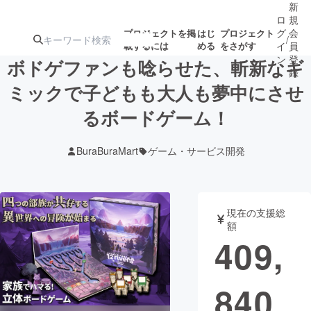
新
ロ
規
グ
会
プロジェクトを掲
はじ
プロジェクト
/
載するには
める
をさがす
イ
員
ン
登
ボドゲファンも唸らせた、斬新なギ
録
ミックで子どもも大人も夢中にさせ
るボードゲーム！
人気のプロ
注目のリ
注目の新着プロ
募集終了が近いプ
もうすぐ公開
ジェクト
ターン
ジェクト
ロジェクト
されます
BuraBuraMart
ゲーム・サービス開発
アート・写真
音楽
現在の支援総
テクノロジー・ガジェット
ゲーム・サ
額
409,
映像・映画
書籍・雑誌
840
ビジネス・起業
チャレンジ