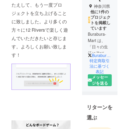
たえして、もう一度プロ
神奈川県
他に1件の
ジェクトを立ち上げること
プロジェク
に致しました。より多くの
トを掲載し
ています
方々に12 Riversで楽しく遊
Burabura-
んでいただきたいと存じま
Mart は、
す。よろしくお願い致しま
「日々の生
活に遊び
す！
Buraburaplay
を」をテー
特定商取引
マに、世界
法に基づく
表記
中から新し
メッセー
さや面白さ
ジを送る
のある優れ
た商品を探
し出し、日
本へ広めて
リターンを
いくことに
尽力してお
選ぶ
ります。
この