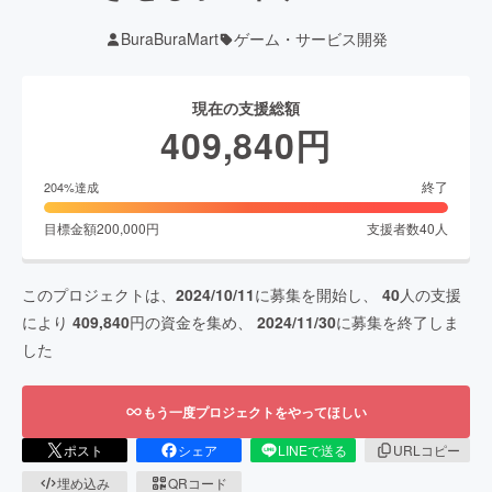
BuraBuraMart
ゲーム・サービス開発
現在の支援総額
409,840
円
終了
204
%達成
目標金額
200,000
円
支援者数
40
人
このプロジェクトは、
2024/10/11
に募集を開始し、
40
人の支援
により
409,840
円の資金を集め、
2024/11/30
に募集を終了しま
した
もう一度プロジェクトをやってほしい
ポスト
シェア
LINEで送る
URLコピー
埋め込み
QRコード