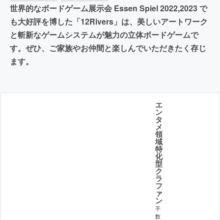
世界的なボードゲーム展示会 Essen Spiel 2022,2023 で
も大好評を博した「12Rivers」は、美しいアートワーク
と斬新なゲームシステムが魅力の立体ボードゲームで
す。ぜひ、ご家族やお仲間と楽しんでいただきたく存じ
ます。
エ
ン
タ
メ
領
域
特
化
型
ク
ラ
フ
ァ
ン
手
数