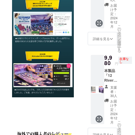
期が遅
す。■一
様は変
れる場
お届
般販売
更にな
合があ
け予
予定価
る可能
定：
りま
格
2024
性もご
す。
年12
27600
ざいま
こ
月
円の
す。ご
の
リ
25%OF
了承く
タ
ー
Fでのご
ださ
ン
詳細を見る
を
提供で
い。■ご
選
択
す。■限
注文状
す
る
定20
況、使
9,9
セッ
用部材
在庫な
ト。■価
80
の供給
し
円
格表示
状況、
本製品
は消費
製造工
「12
税、送
程上の
Rivers
料込み
都合等
」を１
の金額
により
支援
個お届
です。■
出荷時
者：
けしま
デザイ
期が遅
30人
す。 ■
ン・仕
れる場
お届
一般販
様は変
合があ
け予
売予定
更にな
定：
りま
価格
2024
る可能
す。
年12
13,800
性もご
こ
月
円の
ざいま
の
リ
27%OF
す。ご
タ
ー
Fでのご
了承く
ン
詳細を見る