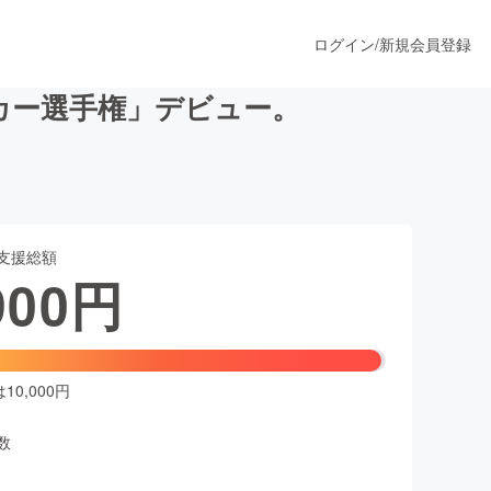
ログイン
/
新規会員登録
カー選手権」デビュー。
うすぐ公開されます
支援総額
プロダクト
900
円
ファッション
スポーツ
0,000円
数
ア
ソーシャルグッド
人