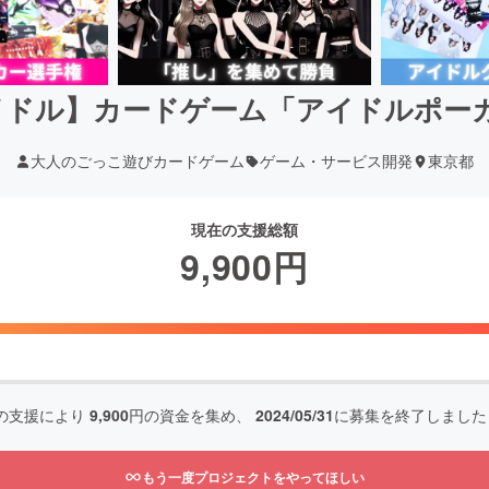
イドル】カードゲーム「アイドルポー
大人のごっこ遊びカードゲーム
ゲーム・サービス開発
東京都
現在の支援総額
9,900
円
の支援により
9,900
円の資金を集め、
2024/05/31
に募集を終了しました
もう一度プロジェクトをやってほしい