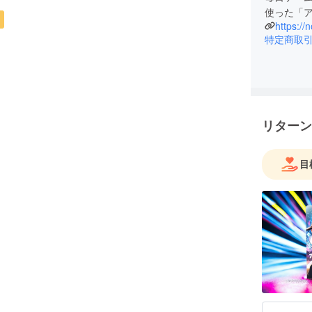
使った「
https:/
特定商取
リターン
目