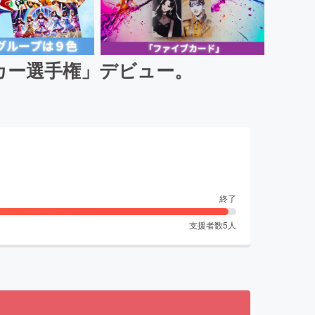
カー選手権」デビュー。
終了
支援者数
5
人