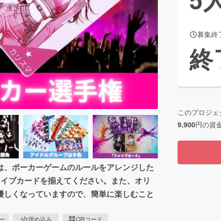
募集終
CAMPFIRE for Social Good
CAMPFIRE Creation
終
CAMPFIREふるさと納税
machi-ya
コミュニティ
このプロジェ
9,900
円の資
は、ポーカーゲームのルールをアレンジした
ァイブカードを揃えてください。また、オリ
優しくなっていますので、簡単に楽しむこと
ピー
埋め込み
QRコード