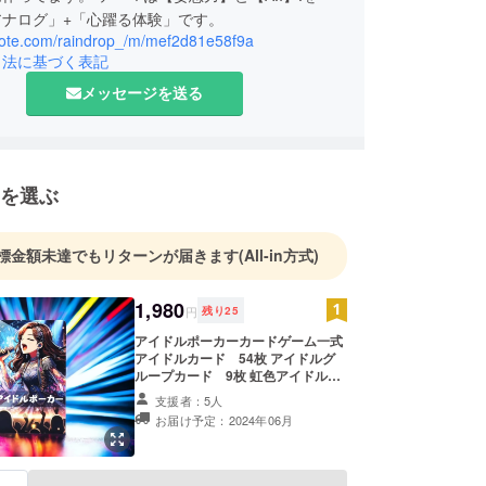
アナログ」+「心躍る体験」です。
/note.com/raindrop_/m/mef2d81e58f9a
引法に基づく表記
メッセージを送る
を選ぶ
標金額未達でもリターンが届きます
(All-in方式)
1,980
円
残り
25
アイドルポーカーカードゲーム一式
アイドルカード 54枚 アイドルグ
ループカード 9枚 虹色アイドル
カード 6枚
支援者：5人
お届け予定：2024年06月