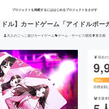
プロジェクトを掲載するには
はじめる
プロジェクトをさがす
イドル】カードゲーム「アイドルポー
大人のごっこ遊びカードゲーム
ゲーム・サービス開発
東京都
注目のリターン
注目の新着プロジェクト
募集終了が近いプロジェクト
も
現在の
音楽
舞台・パフォーマンス
9,
ゲーム・サービス開発
フード・飲食店
99%
書籍・雑誌出版
アニメ・漫画
目標金額は1
支援者
チャレンジ
ビューティー・ヘルスケ
5