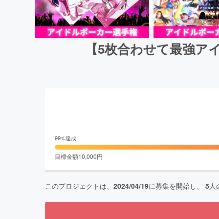
【5枚合わせて最強ア
99
%達成
目標金額
10,000
円
このプロジェクトは、
2024/04/19
に募集を開始し、
5
人