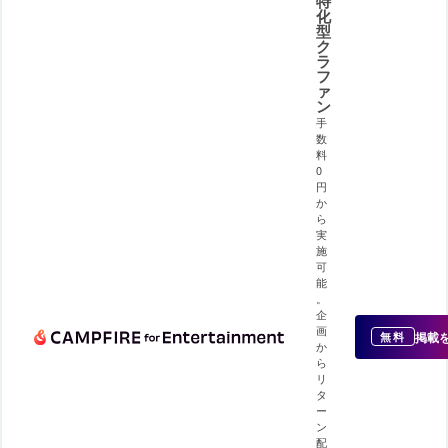
特
化
型
ク
ラ
フ
ァ
ン
手
数
料
0
円
か
ら
実
施
可
能
。
企
画
掲載
無料
か
ら
リ
タ
ー
ン
配