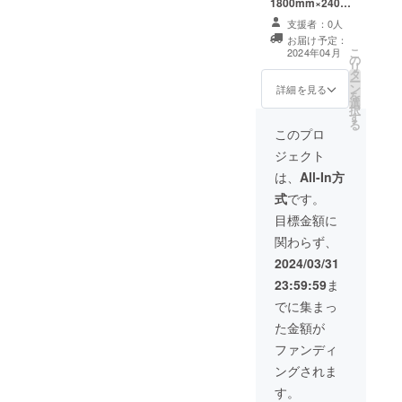
1800mm×2400
ルにてご連絡し
mm）掲示いた
ます。
支援者：0人
します。 前方エ
お届け予定：
リア入場権付
こ
2024年04月
の
（50名分） バ
リ
タ
ナーデザインは
ー
ン
ご提出いただき
詳細を見る
を
選
ます。 ロゴのみ
択
す
の場合はロゴの
る
み提出いただけ
このプロ
ればOKです。
ジェクト
・バナーデザイ
ンの提出につい
は、
All-In方
ては、後日メー
式
です。
ルにてご連絡し
ます。
目標金額に
関わらず、
2024/03/31
23:59:59
ま
でに集まっ
た金額が
ファンディ
ングされま
す。