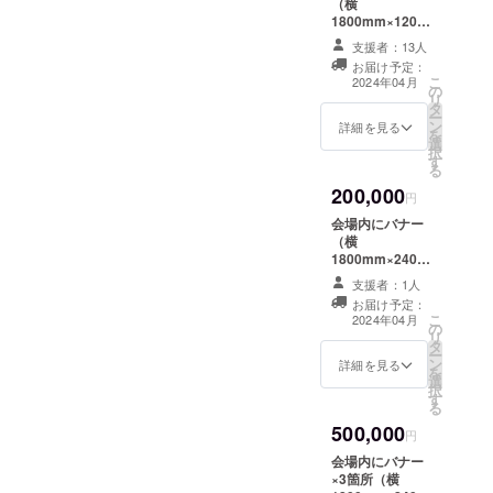
（横
さい。
1800mm×1200
リスト
mm）掲示いた
バンド
支援者：13人
します。 前方エ
をお渡
お届け予定：
リア入場権付
ししま
こ
2024年04月
の
（10名分） バ
す。 未
リ
タ
ナーデザインは
就学児
ー
ン
ご提出いただき
詳細を見る
は入場
を
選
ます。 ロゴのみ
できま
択
す
の場合はロゴの
せん。
る
み提出いただけ
小学生
200,000
ればOKです。
円
以上入
・バナーデザイ
場可能
会場内にバナー
ンの提出につい
（支援
（横
ては、後日メー
必要）
1800mm×2400
ルにてご連絡し
mm）掲示いた
ます。
支援者：1人
します。 前方エ
お届け予定：
リア入場権付
こ
2024年04月
の
（20名分） バ
リ
タ
ナーデザインは
ー
ン
ご提出いただき
詳細を見る
を
選
ます。 ロゴのみ
択
す
の場合はロゴの
る
み提出いただけ
500,000
ればOKです。
円
・バナーデザイ
会場内にバナー
ンの提出につい
×3箇所（横
ては、後日メー