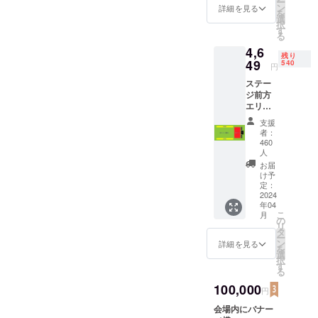
ー
ン
詳細を見る
を
選
択
す
る
4,6
残り
49
540
円
ステー
ジ前方
エリア
にご入
支援
場いた
者：
だけま
460
す。(1
人
回の支
お届
援で1
け予
名) 会場
定：
2024
内のリ
年04
ストバ
こ
月
ンド引
の
リ
換所で
タ
ー
CAMP
ン
詳細を見る
を
FIREへ
選
択
支払い
す
る
済みの
100,000
メール
円
をご提
会場内にバナー
示くだ