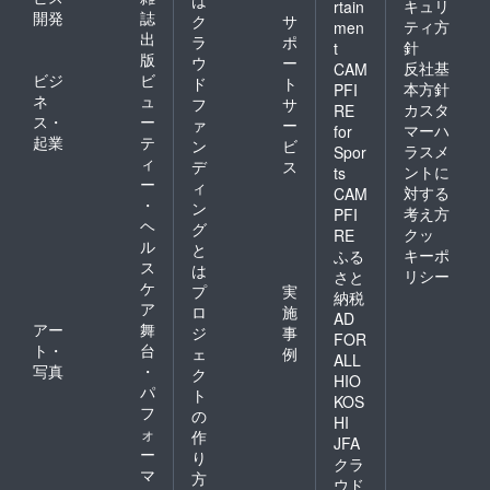
キュリ
rtain
開発
誌
ク
サ
ティ方
men
出
ラ
ポ
針
t
版
ウ
ー
反社基
CAM
ビジ
ビ
ド
ト
本方針
PFI
ネ
ュ
フ
サ
カスタ
RE
ス・
ー
ァ
ー
マーハ
for
起業
テ
ン
ビ
ラスメ
Spor
ィ
デ
ス
ントに
ts
ー
ィ
対する
CAM
・
ン
考え方
PFI
ヘ
グ
クッ
RE
ル
と
キーポ
ふる
ス
は
リシー
さと
ケ
プ
実
納税
ア
ロ
施
AD
アー
舞
ジ
事
FOR
ト・
台
ェ
例
ALL
写真
・
ク
HIO
パ
ト
KOS
フ
の
HI
ォ
作
JFA
ー
り
クラ
マ
方
ウド