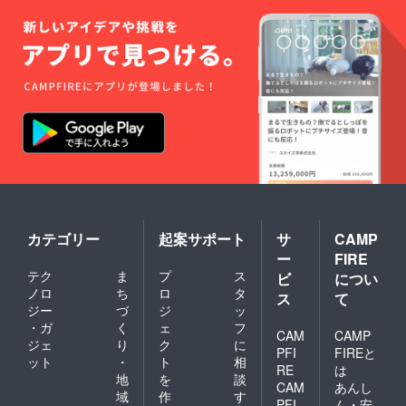
カテゴリー
起案サポート
サ
CAMP
ー
FIRE
テク
ま
プ
ス
ビ
につい
ノロ
ち
ロ
タ
ス
て
ジー
づ
ジ
ッ
・ガ
く
ェ
フ
CAM
CAMP
ジェ
り
ク
に
PFI
FIREと
ット
・
ト
相
RE
は
地
を
談
CAM
あんし
域
作
す
PFI
ん・安