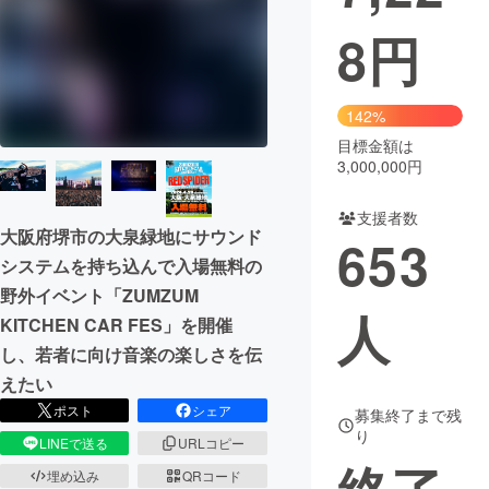
8
円
まちづくり・地域活性化
CAMPFIRE for Social Good
CAMPFIRE Creation
142%
CAMPFIREふるさと納税
machi-ya
コミュニティ
目標金額は
3,000,000円
支援者数
大阪府堺市の大泉緑地にサウンド
653
システムを持ち込んで入場無料の
野外イベント「ZUMZUM
人
KITCHEN CAR FES」を開催
し、若者に向け音楽の楽しさを伝
えたい
ポスト
シェア
募集終了まで残
り
LINEで送る
URLコピー
埋め込み
QRコード