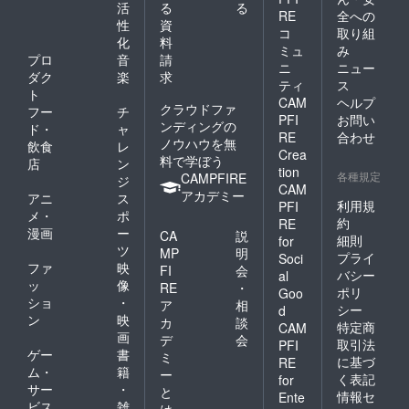
活
る
る
RE
全への
性
資
コ
取り組
化
料
ミュ
み
プロ
音
請
ニ
ニュー
ダク
楽
求
ティ
ス
ト
CAM
ヘルプ
クラウドファ
フー
チ
PFI
お問い
ンディングの
ド・
ャ
RE
合わせ
ノウハウを無
飲食
レ
Crea
料で学ぼう
店
ン
tion
各種規定
CAMPFIRE
ジ
CAM
アカデミー
アニ
ス
利用規
PFI
メ・
ポ
約
RE
漫画
ー
CA
説
細則
for
ツ
MP
明
プライ
Soci
ファ
映
FI
会
バシー
al
ッ
像
RE
・
ポリ
Goo
ショ
・
ア
相
シー
d
ン
映
カ
談
特定商
CAM
画
デ
会
取引法
PFI
ゲー
書
ミ
に基づ
RE
ム・
籍
ー
く表記
for
サー
・
と
情報セ
Ente
ビス
雑
は