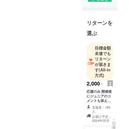
リターンを
選ぶ
目標金額
未達でも
リターン
が届きま
す
(All-in
方式)
2,000
円
応援のみ 開催後
にジュニアのコ
メントも添えた
お礼メールお送
支援者：183
りします
人
お届け予定：
こ
2024年05月
の
リ
タ