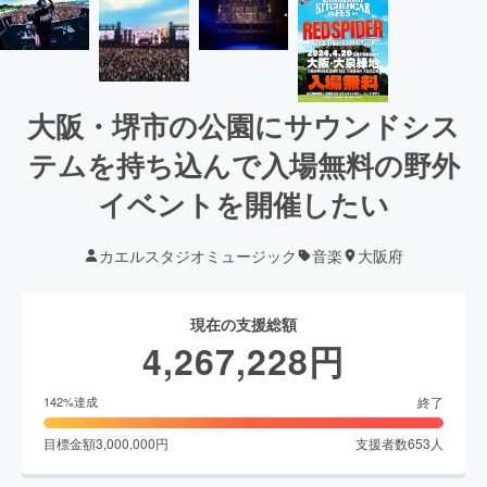
大阪・堺市の公園にサウンドシス
テムを持ち込んで入場無料の野外
イベントを開催したい
カエルスタジオミュージック
音楽
大阪府
現在の支援総額
4,267,228
円
終了
142
%達成
目標金額
3,000,000
円
支援者数
653
人