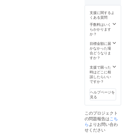
支援に関するよ
くある質問
手数料はいく
らかかります
か？
目標金額に届
かなかった場
合どうなりま
すか？
支援で困った
時はどこに相
談したらいい
ですか？
ヘルプページを
見る
このプロジェクト
の問題報告は
こち
ら
よりお問い合わ
せください