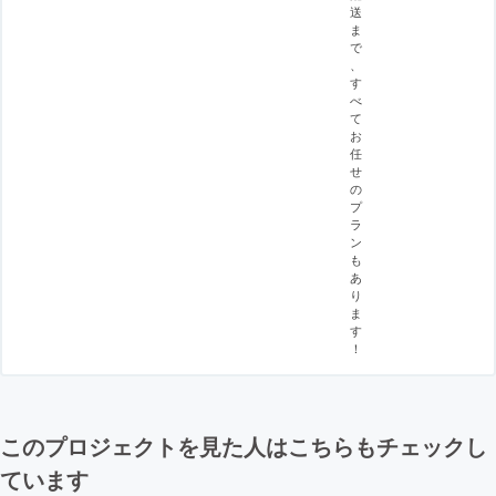
送
ま
で
、
す
べ
て
お
任
せ
の
プ
ラ
ン
も
あ
り
ま
す
！
このプロジェクトを見た人はこちらもチェックし
ています