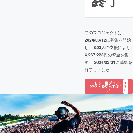
終了
このプロジェクトは、
2024/03/12
に募集を開始
し、
653
人の支援により
4,267,228
円の資金を集
め、
2024/03/31
に募集を
終了しました
もう一度プロジェ
1
クトをやってほし
7
い
6