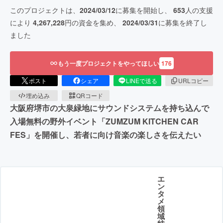
このプロジェクトは、
2024/03/12
に募集を開始し、
653
人の支援
により
4,267,228
円の資金を集め、
2024/03/31
に募集を終了し
ました
もう一度プロジェクトをやってほしい
176
ポスト
シェア
LINEで送る
URLコピー
埋め込み
QRコード
大阪府堺市の大泉緑地にサウンドシステムを持ち込んで
入場無料の野外イベント「ZUMZUM KITCHEN CAR
FES」を開催し、若者に向け音楽の楽しさを伝えたい
エ
ン
タ
メ
領
域