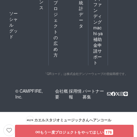
ン
プ
統
ファ
ス
ロ
計
ン
ソー
ジ
デ
ディ
シャ
ェ
ー
ング
ル
ク
タ
mac
グッ
ト
hi-ya
ド
の
補助
広
金申
め
請サ
方
ポー
ト
「QRコード」は株式会社デンソーウェーブの登録商標です。
© CAMPFIRE,
会社概
採用情
パートナー
Inc.
要
報
募集
カエルスタジオミュージック
さんへアンコール
もう一度プロジェクトをやってほしい
176