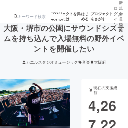
新
ロ
規
グ
会
プロジェクトを掲
はじ
プロジェクト
/
載するには
める
をさがす
イ
員
ン
登
大阪・堺市の公園にサウンドシステ
録
ムを持ち込んで入場無料の野外イベ
ントを開催したい
人気のプロ
注目のリ
注目の新着プロ
募集終了が近いプ
もうすぐ公開
ジェクト
ターン
ジェクト
ロジェクト
されます
カエルスタジオミュージック
音楽
大阪府
アート・写真
音楽
現在の支援総
テクノロジー・ガジェット
ゲーム・サ
額
4,26
映像・映画
書籍・雑誌
7,22
ビジネス・起業
チャレンジ