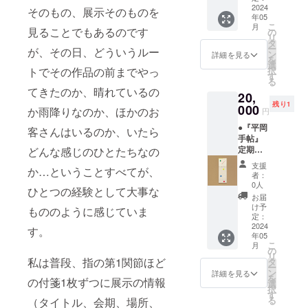
お手伝
しま
い。
声を掛
この作
2024
虚し
そのもの、展示そのものを
あった
いした
す。大
けるこ
年05
品の額
く、悲
にも関
い、し
切に
こ
月
とはな
装「額
見ることでもあるのです
しいこ
の
わら
たいが
ブック
リ
かっ
縁工房
と。作
タ
ず、平
何を書
マーク
ー
が、その日、どういうルー
た。謎
片隅」
品を作
ン
岡さん
詳細を見る
いたら
してい
を
の
特別割
るのも
選
は数時
いいも
たWEB
トでその作品の前までやっ
択
「目」
引チ
同じ。
す
間、作
のかと
の記事
る
。名
ケット
誰かの
品を
考えな
てきたのか、晴れているの
が見れ
を、平
20,
ーーー
為でな
じっく
がら新
なくな
岡希望
残り1
ーー ひ
000
く、作
り鑑賞
か雨降りなのか、ほかのお
宿を歩
円
るのは
という
だかも
りたい
をして
いてい
一瞬で
ので
●『平岡
と ーー
客さんはいるのか、いたら
という
くだ
て、そ
すが、
あっ
手帖』
応援コ
自分の
さっ
れはオ
本は流
た。 あ
定期購
どんな感じのひとたちなの
メン
為でな
た。い
ペラシ
通した
る時、
読_12ヶ
ト： 僕
きゃ。
くつか
ティで
支援
ら何百
か…ということすべてが、
佐塚真
月 ＋ ●
は、
これこ
の作品
者：
「ガラ
年と残
啓の計
作家作
じっく
そが作
0人
を行っ
スの器
り得ま
ひとつの経験として大事な
らいで
品しお
り黙々
品を作
たり来
お届
と静物
す。
彼と私
りサイ
と作品
るとい
け予
たりし
もののように感じていま
画 山
は知り
ズ ＋ ●
を観る
定：
う”幸せ
て、繰
野アン
合う運
この作
2024
平岡さ
の為の
す。
り返し
ダーソ
年05
びとな
品の額
んを見
実践”の
眺めて
ン陽子
こ
月
り、以
装「額
るのが
の
本質。
は、謎
と18人
リ
降終演
縁工房
私は普段、指の第1関節ほど
好きで
タ
私の
解きを
の画
ー
後に言
片隅」
す。平
ン
記憶が
詳細を見る
楽しん
家」の
を
の付箋1枚ずつに展示の情報
葉を交
特別割
岡手帖
選
確かな
でいる
展示を
択
わすよ
引チ
を読ん
す
ら初め
かのよ
観た後
る
（タイトル、会期、場所、
うにな
ケット
で、そ
て平岡
うでも