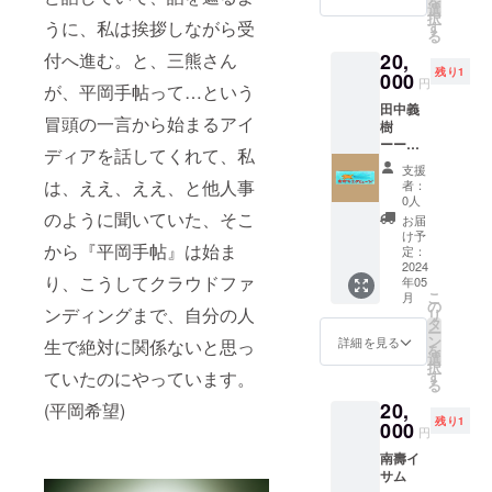
を
がって
この作
岡さん
選
言われ
は違う
れから
ができ
棚整理
択
いる。
品の額
自身も
うに、私は挨拶しながら受
す
たあ
展示に
もずっ
ていっ
の際に
る
書いて
装「額
もちろ
と、保
ついて
と平岡
て、そ
「平岡
も書い
20,
付へ進む。と、三熊さん
縁工房
ん死ん
坂和志
書かれ
さんの
れで生
手帖」
ても、
残り1
片隅」
000
で。 誰
さんの
ていた
円
鑑賞記
活がま
なるも
書きた
が、平岡手帖って…という
特別割
かの本
小説
り、別
を読み
わって
のが転
い昨日
田中義
引チ
棚か、
「残
の風景
たいで
冒頭の一言から始まるアイ
いった
げ出て
がある
樹
ケット
ダン
響」を
が現れ
す！
ら、素
きて、
という
ーーー
ーーー
ボール
おすす
たりす
ディアを話してくれて、私
晴らし
家族が
平岡さ
ーー
ーー 応
の箱か
めして
る。理
支援
いと思
どうし
ん。熱
●『平岡
援コメ
ら、い
は、ええ、ええ、と他人事
くれ
者：
解（す
う。だ
てよい
いもの
手帖』
ント：
つかの
0人
た。
るのが
から平
かわか
を感じ
定期購
山岡さ
のように聞いていた、そこ
作家の
「残
お届
自分が
岡手帖
らなく
る。 展
読_12ヶ
希子 -
生まれ
け予
響」
遅いの
が表現
なる。
評やレ
から『平岡手帖』は始ま
月 ＋ ●
『目
定：
変わり
は、
もある
という
そんな
ビュー
作家作
2024
撃』 昨
が、平
人々
が）の
こと以
風景を
り、こうしてクラウドファ
をほと
年05
品しお
年
岡手帖
が、ど
前に、
こ
外にど
想像し
月
んど見
りサイ
（2023
の
をぱら
こかで
文字が
ンディングまで、自分の人
リ
のよう
た。
なく
ズ ＋ ●
年）の
タ
ばらめ
繋がり
流れて
ー
に作用
なった
この作
３月の
ン
くる。
詳細を見る
がある
生で絶対に関係ないと思っ
いく。
を
するの
今、平
品の額
春分の
選
「ほ
のに関
だけど
択
か、詳
岡さん
装「額
日、初
す
ていたのにやっています。
う、100
係は起
思考の
る
しくは
の紡い
縁工房
めてお
年前の
こらな
ような
知らな
だ言葉
20,
片隅」
(平岡希望)
姿を
東京で
い。で
ものは
いけれ
をもっ
残り1
特別割
000
「目
こんな
も影響
円
そもそ
ど、ボ
と読ん
引チ
撃」し
こと
はあっ
も、そ
クは何
でみた
南壽イ
ケット
まし
が。」
て、と
ういう
かそん
いと強
サム
ーーー
た。緩
みたい
いう初
ものな
なきっ