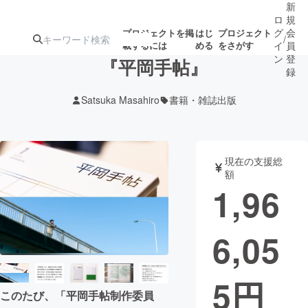
新
ロ
規
グ
会
プロジェクトを掲
はじ
プロジェクト
/
載するには
める
をさがす
イ
員
ン
登
『平岡手帖』
録
Satsuka Masahiro
書籍・雑誌出版
人気のプロ
注目のリ
注目の新着プロ
募集終了が近いプ
もうすぐ公開
ジェクト
ターン
ジェクト
ロジェクト
されます
現在の支援総
額
アート・写真
音楽
1,96
テクノロジー・ガジェット
ゲーム・サ
6,05
映像・映画
書籍・雑誌
5
円
このたび、「平岡手帖制作委員
ビジネス・起業
チャレンジ