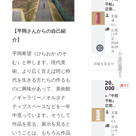
春佳さ
れてい
る。消
私の公
手帖』
援コメ
んを通
る「平
えてい
演の度
定期購
ント：
じて知
岡手
くので
に、同
読_12ヶ
平岡さ
り合っ
帖」は
支援
正確さ
じ気配
月 ＋ ●
んとは
た平岡
未来に
者：
よりも
を纏っ
作家作
じめて
さん
0人
向けて
感覚を
た男が
品しお
お会い
は、
【平岡さんからの自己紹
大変貴
お届
大切に
現れる
りサイ
したの
日々各
け予
重な資
してい
ように
ズ ＋ ●
は、
定：
介】
地に出
料とな
るよう
なる。
この作
2024
2023年
向き展
り得る
な。平
ときに
年05
品の額
の５
覧会を
もので
気で嘘
こ
舞台を
月
平岡希望（ひらおか のぞ
装「額
月、東
の
観て文
す。何
もつけ
リ
真っ直
縁工房
京都町
タ
章を書
より
る感
ー
ぐに観
む）と申します。現代美
片隅」
田市に
ン
き、時
詳細を見る
WEB媒
じ。ア
を
なが
特別割
あるオ
選
に作品
体が主
術、より広く言えば同じ時
クショ
択
ら、小
引チ
ルタナ
す
も購入
流と
ンをし
る
さな
ケット
ティブ
する(な
なった
代を生きる方たちの作るも
ている
ノート
20,
ーーー
掘立て
んと私
今、紙
時と似
に絶え
残り1
ーー 長
000
小屋ナ
のに興味があって、美術館
の作品
媒体へ
円
ている
間なく
廻 亮
ミイタ
も所有
継続的
感じだ
筆を走
●『平岡
ーー 応
／ギャラリー／オルタナ
にて、
してく
にアウ
けど、
らせて
手帖』
援コメ
ボクの
ださっ
トプッ
肉体が
いる。
ティブスペースなどを一年
定期購
ント：
個展を
ている)
トする
あるの
制作ス
読_12ヶ
愛され
開催し
ありが
気力に
支援
でアク
中巡っています。そうして
タッフ
月 ＋ ●
る為に
ている
たい方
者：
対し、
ション
に名を
作家作
誰かを
時だっ
0人
であ
私は大
作品を見る、展示を見ると
の時は
確認し
品しお
愛する
た。小
る。も
お届
いに賛
嘘はつ
たが、
りサイ
のはあ
さな会
け予
ちろん
いうことは、もちろん作品
同いた
けな
互いに
ズ ＋ ●
まりに
定：
場で