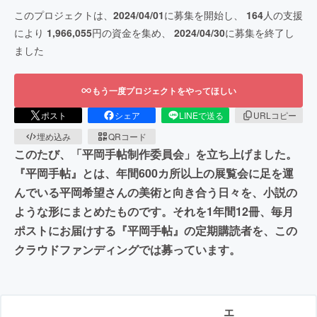
このプロジェクトは、
2024/04/01
に募集を開始し、
164
人の支援
により
1,966,055
円の資金を集め、
2024/04/30
に募集を終了し
ました
もう一度プロジェクトをやってほしい
ポスト
シェア
LINEで送る
URLコピー
埋め込み
QRコード
このたび、「平岡手帖制作委員会」を立ち上げました。
『平岡手帖』とは、年間600カ所以上の展覧会に足を運
んでいる平岡希望さんの美術と向き合う日々を、小説の
ような形にまとめたものです。それを1年間12冊、毎月
ポストにお届けする『平岡手帖』の定期購読者を、この
クラウドファンディングでは募っています。
エ