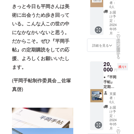
月 ＋ ●
帖をよ
書く。
物に向
者：
きっと今日も平岡さんは美
作家作
んで平
文字に
0人
けられ
品しお
岡さん
なった
るよう
お届
術に出会うため歩き回って
りサイ
みたい
言葉と
け予
に視線
ズ ＋ ●
なひと
定：
言葉が
が注が
いる。
こんな人この世の中
この作
2024
が10万
繋がっ
れる。
年05
品の額
人くら
てい
になかなかいないと思う。
開場時
こ
月
装「額
いでき
の
く。で
間中、
リ
縁工房
るとい
だからこそ。ぜひ『平岡手
タ
も繋
ダン
ー
片隅」
いと思
ン
がって
詳細を見る
サーの
を
帖』の定期購読をしての応
特別割
いま
選
いくに
肉体は
択
引チ
す。頑
す
つれ
展示さ
る
援、よろしくお願いいたし
ケット
張って
て、ど
れ続け
20,
ーーー
くださ
んどん
るが、
ます。
残り1
ーー 古
000
い！！
自分か
オー
円
屋崇久
ら離れ
ディエ
●『平岡
ーー 応
てい
ンスの
(平岡手帖制作委員会＿佐塚
手帖』
援コメ
く。や
滞在時
定期購
ント：
真啓)
り直
間は決
読_12ヶ
私は好
す。ま
して長
支援
月 ＋ ●
きな文
たやり
者：
くはな
作家作
豪・作
0人
直す。
かっ
品しお
家の名
でも繰
お届
た。 あ
りサイ
前を追
け予
り返す
る日の
ズ ＋ ●
い、誰
定：
たびに
午後。
この作
2024
かがそ
本当の
いつか
年05
品の額
の人の
ような
ら居た
こ
月
装「額
ことを
の
嘘がだ
のだろ
リ