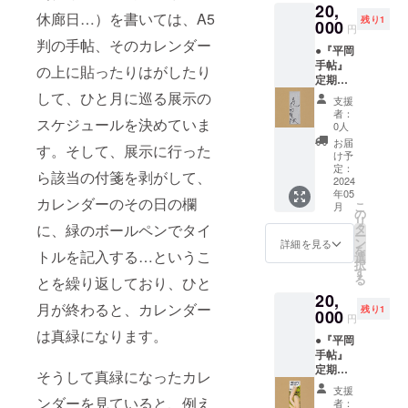
だっ
20,
る。平
ーーー
の理由
さんと
あり、
た。そ
休廊日…）を書いては、A5
残り1
岡氏は
ーー 齋
000
が分
出会っ
何か思
円
の展示
古典美
藤美卯
かった
たのは
判の手帖、そのカレンダー
い出し
はガラ
●『平岡
術・音
ーー 応
気がし
昨年夏
ている
ス作家
手帖』
楽を愛
援コメ
ました
の上に貼ったりはがしたり
にナミ
かのよ
の山野
定期購
好し、
ント：
よ。
イタで
うでも
さんが
読_12ヶ
して、ひと月に巡る展示の
やがて
あなた
おこ
ある。
支援
アート
月 ＋ ●
それら
にとっ
なっ
者：
おそら
ブック
スケジュールを決めていま
作家作
の現在
て重要
0人
た”ゲリ
く多く
を作る
品しお
形とな
で大切
バラ課
お届
のアー
ために
す。そして、展示に行った
りサイ
る現代
なこと
け予
外授
ティス
画家に
ズ ＋ ●
美術へ
が、他
定：
業”だろ
トに
ら該当の付箋を剥がして、
ほしい
この作
2024
触手を
の誰か
うか。
とって
ガラス
年05
品の額
伸ばし
にとっ
カレンダーのその日の欄
授業と
もそう
器につ
こ
月
装「額
たとい
ては瑣
の
いう形
であろ
いて尋
リ
縁工房
うこと
末で取
に、緑のボールペンでタイ
タ
式の私
うが、
ねて器
ー
片隅」
であっ
るに足
ン
詳細を見る
のハプ
ボクは
を作
を
トルを記入する…というこ
特別割
た。珍
りない
選
ニング
こんな
り、画
択
引チ
しいこ
ことで
す
の全て
風に作
家はそ
る
とを繰り返しており、ひと
ケット
とでは
ある、
を見逃
品と向
の器を
20,
ーーー
ないか
という
すもの
き合っ
月が終わると、カレンダー
絵に描
残り1
ーー 渡
000
もしれ
ことが
かとい
円
てくれ
き、写
邉洵
ない
世の中
う勢い
は真緑になります。
る人を
真家が
●『平岡
ーー 応
が、私
にはよ
の鋭い
歓迎
画家の
手帖』
援コメ
が舞台
くあり
視線は
し、感
アトリ
定期購
ント：
でクラ
ます。
そうして真緑になったカレ
作品に
動すら
エにあ
読_12ヶ
『平岡
シック
みな仕
向かい
支援
してし
るガラ
月 ＋ ●
手帖』
ンダーを見ていると、例え
音楽を
事や生
者：
あおう
まう。