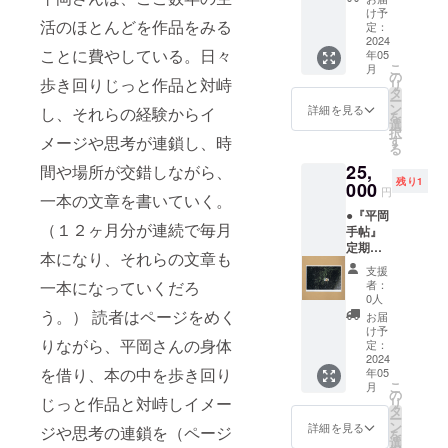
が今は
す。こ
きそう
トカー
岡さん
ざし美
け予
でも繰
隠居生
の前自
な場所
活のほとんどを作品をみる
ドサイ
みたい
定：
術館に
り返す
活で、
分が出
とし
ズ ＋ ●
2024
なひと
行こう
たびに
散歩の
した
ことに費やしている。日々
て、私
年05
この作
が10万
と思っ
本当の
みが楽
オーロ
こ
の馴染
月
品の額
人くら
の
たが、
ような
しみだ
歩き回りじっと作品と対峙
ラが消
リ
みの場
装「額
いでき
タ
閉まっ
嘘がだ
とか。
えるの
ー
所、そ
縁工房
るとい
ン
ていた
詳細を見る
し、それらの経験からイ
んだん
そんな
がさみ
を
の水門
片隅」
いと思
選
ので、
出来て
身の上
しかっ
択
の周り
特別割
いま
メージや思考が連鎖し、時
す
近くで
いく感
話や
たの
る
を提案
引チ
す。頑
他に美
じ。作
「迷子
で、ポ
し、急
25,
間や場所が交錯しながら、
ケット
張って
術館が
品を作
になっ
スト
拵え、
残り1
ーーー
000
くださ
ないか
るとき
円
たこと
カード
声をか
一本の文章を書いていく。
ーー 古
い！！
調べ、
に似て
は家族
としお
けるこ
●『平岡
屋崇久
ここに
いるよ
には言
（１２ヶ月分が連続で毎月
りにし
とので
手帖』
ーー 応
行き着
うな。
えな
まし
きた、
定期購
援コメ
いたと
自分の
本になり、それらの文章も
い、怒
た。こ
ささや
読_12ヶ
ント：
の事
考えて
支援
られ
のオー
かな人
月 ＋ ●
私は好
一本になっていくだろ
だっ
者：
いるこ
ちゃ
ロラも
数の
作家作
きな文
0人
た。 自
とを話
う」な
平岡さ
アー
品ポス
豪・作
う。） 読者はページをめく
分も近
お届
す時
ど沢山
んは３
ティス
トカー
家の名
け予
くに櫛
は、言
の話を
回くら
トや記
りながら、平岡さんの身体
ドサイ
前を追
定：
かんざ
葉が
話して
い見に
録班の
ズ ［コ
2024
い、誰
し美術
次々と
くれ
来てた
を借り、本の中を歩き回り
フォト
年05
ンセプ
かがそ
館があ
浮かん
た。お
こ
気がし
月
グラ
トシー
の人の
の
るのは
でき
じっと作品と対峙しイメー
ぼつか
リ
ます。
ファー
ト付］
ことを
タ
知って
て、話
ない足
ー
ら（計9
＋ ●こ
語って
ン
詳細を見る
いた
ジや思考の連鎖を（ページ
すとと
取りで
を
人くら
の作品
いない
選
が、駅
もに消