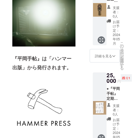
く思
ーーー
ーー 応
やかに
な感じ
めての
のかも
かけに
う。
ーー
援コメ
流れる
で、そ
感触の
支援
しれな
なった
●『平岡
ント：
荒川と
の人
者：
小説
いと思
ら良い
手帖』
田中義
隅田川
0人
は、人
だっ
わされ
なと
定期購
樹 - 自
の分か
生を
お届
た。私
る。こ
思って
読_12ヶ
分が何
れる場
け予
ちょっ
が読ん
れから
いる。
月 ＋ ●
か書か
定：
所、青
とふみ
で来た
毎月楽
応援し
作家作
2024
ずとも
空に映
はず
小説
しみに
ていま
年05
品しお
他の人
える
す。 そ
は、他
してお
こ
月
す。
りサイ
たちの
の
もっと
んな笑
者との
りま
リ
2024/3/
ズ ＋ ●
コメン
タ
青い豪
い話の
関係の
す。
ー
24
この作
トで平
ン
壮な岩
詳細を見る
ための
中に意
『平岡手帖』は「ハンマー
を
品の額
岡さん
選
渕水門
手帖。
味や感
択
装「額
がどれ
す
（青水
出版」から発行されます。
情がた
る
縁工房
だけ展
門とも
くさん
25,
片隅」
示を見
呼ばれ
起こる
残り1
特別割
000
まくっ
ていま
円
もの
引チ
てるか
す）を
だった
●『平岡
ケット
分かっ
渡った
から。
手帖』
ーーー
たと思
あた
送って
定期購
ーー 応
いま
り。岸
いただ
読_12ヶ
援コメ
す。展
辺の堤
支援
いた1月
月 ＋ ●
ント：
覧会と
防のあ
者：
号の
作家作
南壽イ
いうも
0人
たりで
「平岡
品ポス
サム -
のを
は、桜
お届
手帖」
トカー
平岡さ
オーロ
け予
が少し
を読ん
ドサイ
んと初
定：
ラに例
ずつ、
でみた
ズ ＋ ●
2024
めて
える文
ほころ
ら、平
年05
この作