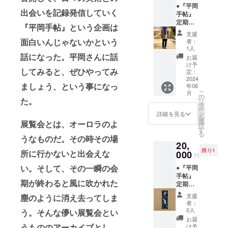
●『平岡
へ。
出会いを記録発信していく
手帖』
ーーー
定期購
ーー
『平岡手帖』という企画は
読_12ヶ
支援
月 ＋ ●
面白いんじゃないかという
者：
平岡さ
1人
んを連
話になった。平岡さんに話
お届
れて行
け予
してみると、ぜひやってみ
くギャ
定：
ラリー
2024
ましょう、という事になっ
年06
散歩
こ
月
ーーー
の
た。
リ
ーー あ
タ
ー
なたが
ン
詳細を見る
を
平岡さ
選
展覧会とは、オーロラのよ
択
んと一
す
る
緒に見
うなものだ。その時その場
20,
たい展
残り1
所に行かないと出会えな
覧会に
000
円
日程調
い。
そして、その一瞬の会
●『平岡
整をし
手帖』
て平岡
期が終わると風に吹かれた
定期購
さんを
読_12ヶ
つれて
支援
塵のように消え去ってしま
月 ＋ ●
いく。 -
者：
作家作
※備考欄
0人
う。そんな儚い展覧会とい
品しお
にご都
お届
りサイ
合の良
うもののアーカイブとし
け予