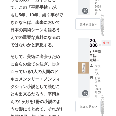
ズ ＋ ●
い希望
定：
て、この「平岡手帖」が、
この作
2024
日時を
年05
品の額
３つご
こ
月
もし5年、10年、続く事がで
装「額
記載く
の
リ
縁工房
ださ
タ
きたならば、未来において
ー
片隅」
い。 ※
ン
詳細を見る
を
特別割
行く展
選
日本の美術シーンを語るう
択
引チ
覧会は
す
る
ケット
東京都
えでの重要な資料になるの
20,
ーーー
近郊に
残り1
ーー 阿
ではないかと夢想する。
000
限りま
円
目虎南
す。
●『平岡
ーー 応
ーーー
そして、美術に出会うため
手帖』
援コメ
ーー
定期購
ント：
に自らの全てを注ぎ、歩き
読_12ヶ
思い返
支援
月 ＋ ●
す、
者：
回っている1人の人間のド
作家作
2020年
0人
品しお
の寒い
お届
キュメンタリー・ノンフィ
りサイ
時期。
け予
ズ ＋ ●
私は
定：
クション小説として読むこ
この作
2024
アーツ
年05
品の額
とも出来るだろう。平岡さ
さいた
こ
月
装「額
ま・き
の
リ
んの1ヶ月を1冊の小説のよ
縁工房
たまち
タ
ー
片隅」
フェス
ン
詳細を見る
うな形にまとめて、それが1
を
特別割
タへの
選
択
引チ
出展作
す