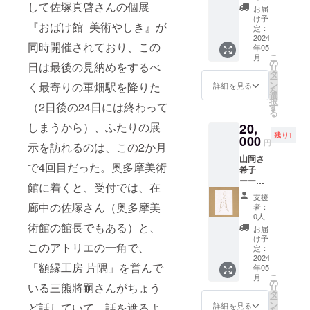
思って
た。開
定期購
して佐塚真啓さんの個展
子 - 平
かった
でい
お届
んのよ
と、い
いるの
けて
読_12ヶ
岡さん
展示に
け予
らっ
うな方
ろんな
で、平
も、開
『おばけ館_美術やしき』が
月 ＋ ●
は何度
定：
ついて
しゃっ
が、こ
人が
岡さん
けて
作家作
2024
か展示
想像し
たのは
うやっ
言って
の文章
も、目
同時開催されており、この
年05
品しお
に来て
たり、
驚愕
て作品
いる気
を読む
の前に
こ
月
りサイ
くだ
の
知らな
で、
日は最後の見納めをするべ
を観
がす
時、い
扉が
リ
ズ ＋ ●
さった
タ
かった
ちょっ
て、感
る。ス
つも平
ずっと
ー
この作
頃、
ン
作品に
く最寄りの軍畑駅を降りた
詳細を見る
と笑っ
じたこ
ムース
岡さん
続くよ
を
品の額
「山口
選
ついて
てしま
とを文
な飲み
になっ
うな絵
択
装「額
（2日後の24日には終わって
さんの
す
何かを
いまし
章にす
口より
たよう
を描く
る
縁工房
絵に出
思った
た（し
るとい
も、
な感覚
絵描き
しまうから）、ふたりの展
20,
片隅」
てくる
り、書
かもご
うこと
ジャ
になれ
だ。 早
残り1
特別割
000
人や動
かれて
自身の
円
が、少
リっと
て大変
速送っ
示を訪れるのは、この2か月
引チ
物は、
いる景
誕生日
しでも
した異
たのし
てくだ
山岡さ
ケット
同じ空
色を眺
だった
仕事に
物が混
で4回目だった。奥多摩美術
い。・
さった
希子
ーーー
間にい
めてい
とのこ
なった
入した
・・
「平岡
ーーー
ーー 応
るけれ
たりす
館に着くと、受付では、在
と
ら良い
やつ。
（つづ
手帖」
ーー
援コメ
ど関わ
る。そ
笑）。
支援
なと
今年の3
きは応
を読ん
●『平岡
ント：
りがな
廊中の佐塚さん（奥多摩美
うする
者：
そのと
思って
月で安
援コメ
でみて
手帖』
飯島剛
いよう
0人
といつ
きの鑑
いる。
部公房
ント
また驚
定期購
術館の館長でもある）と、
哉 - 平
な、交
の間に
お届
賞記
誰に与
生誕100
ページ
いた。
読_12ヶ
岡手帖
わって
け予
か文中
（批
するわ
年らし
でご覧
マグ
このアトリエの一角で、
月 ＋ ●
に書か
定：
いない
では別
評）も
けでも
い。50
くださ
リット
作家作
2024
れた作
という
の場所
素晴ら
なく、
年後く
「額縁工房 片隅」を営んで
い。）
の絵と
年05
品ポス
家は
か。」
に移動
しく、
自然な
らい
こ
どこか
月
トカー
とっく
の
という
してい
感激し
いる三熊將嗣さんがちょう
コミュ
に、ど
リ
テイス
ドサイ
に死ん
タ
ような
て、先
まし
ニ
こかの
ー
トが繋
ズ ＋ ●
で、平
ン
ことを
詳細を見る
ど話していて、話を遮るよ
ほどと
た。 こ
ティー
家の書