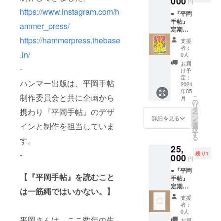
000
寄駅ま
際展示
円
は少し
い。読
ーー 和
つを選
での道
に来る
https://www.instagram.com/h
違う日
んでい
●『平岡
田昌宏
んで書
すがら
と、一
でもい
る間、
手帖』
ーー 応
く。つ
おじい
ammer_press/
瞬で写
い）の
ずっと
定期購
援コメ
ぎにま
さんに
真だけ
パ
非現実
読_12ヶ
ント：
https://hammerpress.thebase
た一つ
話しか
撮って
支援
フォー
的な夢
月 ＋ ●
2019年
選んで
けられ
者：
オーロ
マンス
を見て
作家作
.in/
のある
書く。
0人
た。そ
ラより
アー
いるよ
品ポス
日、国
文字に
のおじ
お届
早く
ティス
-
うな気
トカー
立奥多
なった
け予
いさん
帰った
トのお
持ちに
ドサイ
摩美術
定：
言葉と
は散歩
りする
祭りイ
ハンマー出版は、平岡手帖
なっ
ズ ＋ ●
2024
館で開
言葉が
に出て
のです
ベント
た。
年05
この作
催され
繋がっ
歩き続
制作委員会と共に企画から
が、平
の日で
こ
月
淡々と
品の額
ていた
の
てい
けた結
岡さん
した。
リ
してい
装「額
「10月
タ
く。で
携わり『平岡手帖』のデザ
果隣駅
はなか
プロ
ー
るのに
縁工房
のオー
ン
も繋
詳細を見る
まで来
なか帰
ジェク
を
何か変
片隅」
インと制作を担当していま
ロラ」
選
がって
てしま
りませ
トの規
択
だ。初
特別割
という
す
いくに
い、帰
ん。
模はあ
る
めて味
す。
引チ
展覧会
つれ
れなく
ずっと
る意味
わう不
25,
ケット
に一人
て、ど
なった
オーロ
大きい
-
思議な
残り1
ーーー
000
の男が
んどん
そう
円
ラ見て
けれ
読後
ーー 永
やって
自分か
だ。お
ます。
ど、東
感。
●『平岡
畑智大
きた。
ら離れ
じいさ
オーロ
【『平岡手帖』を読むこと
京勢は
手帖』
ーー 応
彼は、
てい
んは一
ララ
初参加
定期購
援コメ
奥多摩
く。や
は一筋縄ではいかない。】
流の
バー平
で、手
読_12ヶ
ント：
美術館
り直
シェフ
支援
岡さん
探り状
月 ＋ ●
平岡手
近くに
す。ま
者：
だった
を応援
態。自
作家作
帖をよ
ある、
0人
たやり
そうだ
しま
由にで
品ポス
平岡さんは、ここ数年の生
んで平
櫛かん
直す。
お届