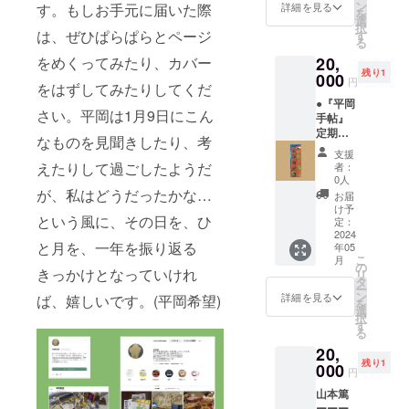
アート
る。）
ン
拗だ。
詳細を見る
す。もしお手元に届いた際
しい態
たり、
とい
を
るよう
ブック
＋ ●こ
選
僕はま
度に秘
問題を
う”幸せ
択
に感じ
を作っ
の作品
は、ぜひぱらぱらとページ
す
だ平岡
めた思
片付け
の為の
る
る。大
た理由
の額装
さんと
考への
るよう
実践”の
胆な仮
は、本
をめくってみたり、カバー
20,
「額縁
出会っ
意欲を
なやり
本質だ
説を打
になれ
残り1
工房片
000
て間も
覗かせ
方でな
円
ね。365
をはずしてみたりしてくだ
ちたて
ばガラ
隅」特
ない
る。真
く、た
日作品
て批評
スより
●『平岡
別割引
が、平
摯に陶
だ答え
さい。平岡は1月9日にこん
と向か
すると
未来に
手帖』
チケッ
岡さん
酔へと
のない
いあ
いうよ
長く残
定期購
ト
は変な
なものを見聞きしたり、考
向かう
ことに
う、凄
り、そ
り、絵
読_12ヶ
ーーー
人だと
ように
向き合
支援
い！と
の場で
画と
月 ＋ ●
ーー 東
えたりして過ごしたようだ
思う。
者：
みえる
うのっ
いう
感じた
違って
作家作
野哲史
0人
オン
態度が
て本当
か、な
ことや
複製さ
品しお
が、私はどうだったかな…
ーー 応
ゴーイ
お届
垣間見
に疲れ
んで？
起こっ
れるの
りサイ
援コメ
け予
ングで
えた。
るし、
たこと
という風に、その日を、ひ
でより
ズ ＋ ●
ント：
定：
の個展
思考の
難しい
を丁寧
多くの
この作
2024
HYORO
中、イ
砂漠
です。
と月を、一年を振り返る
に並べ
年05
人に私
品の額
NKAの
ベント
を、己
平岡さ
こ
月
て向き
たちの
装「額
時代は
の
含めて
の影と
んの、
きっかけとなっていけれ
リ
合って
「今」
縁工房
終わっ
タ
何度も
の永い
展覧会
ー
いるよ
を届け
片隅」
た。こ
ン
詳細を見る
ば、嬉しいです。(平岡希望)
足を運
対話を
に行っ
を
うな感
ること
特別割
れから
選
んでく
繰り返
て、見
択
じ。そ
ができ
引チ
は
す
ださ
しなが
て、見
る
こは個
ると考
ケット
HIRAO
り、お
ら、踵
たこと
展会場
20,
えたか
ーーー
KAだ！
話し
を擦り
を書く
でお会
残り1
らとの
ーー 高
000
☆ ☆ ☆
た。そ
円
減らし
こと、
いした
こと。
橋大輔
☆ ☆
の執拗
ている
その中
ときと
山本篤
今日こ
ーー 応
さは単
のだろ
にはな
同じ印
ーーー