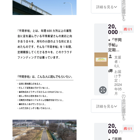
縁工房
語って
タ
んだん
うか、
ー
片隅」
いない
ン
詳細を見る
出来て
気付く
を
特別割
かと、
選
いく感
と下手
択
引チ
図書
す
じ。作
の端に
る
ケット
館・古
品を作
人影が
20,
ーーー
本屋な
るとき
ある。
残り1
ーー 赤
000
どで資
に似て
円
何時間
木遥
料を漁
いるよ
経過し
●『平岡
ーー 応
りま
うな。
ても下
手帖』
援コメ
す。そ
自分の
手の人
定期購
ント：
ういっ
考えて
影は微
読_12ヶ
2024/3/
た視点
いるこ
支援
動だに
月 ＋ ●
21 平岡
から
者：
とを話
しな
作家作
さんか
も、現
0人
す時
い。そ
品しお
ら平岡
在の美
お届
は、言
れは息
りサイ
手帖の
術的現
け予
葉が
を殺
ズ ＋ ●
クラ
定：
象をパ
次々と
し、肉
この作
2024
ファン
ワー
浮かん
体や空
年05
品の額
のお誘
ゲーム
でき
間の
こ
月
装「額
いが来
の
の外か
て、話
ムーブ
リ
縁工房
る。
タ
ら俯瞰
すとと
メント
ー
片隅」
アート
ン
した視
詳細を見る
もに消
を計測
を
特別割
セン
選
点かつ
えてい
する
択
引チ
ターオ
す
平岡さ
く感
「目」
る
ケット
ンゴー
んの文
じ。そ
のよう
20,
ーーー
イング
体でつ
の時だ
であっ
残り1
ーー 堀
000
や作家
ぶさに
円
け実感
た。 そ
江和真
の齋藤
記録さ
があ
れから
●『平岡
ーー 応