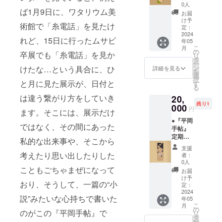
ス器を
作家作
を読ん
使用し
活に忙
0人
とする
以後、
撮りに
ば1月9日に、ワタリウム美
品しお
で、
た際、
しくし
お届
平岡さ
何度か
行き写
りサイ
「日記
終演後
ている
け予
んの魂
平岡さ
真にし
術館で「糸電話」を見たけ
ズ ＋ ●
的冒
定：
にさり
うち
だろ
んとは
て、会
この作
2024
険」と
気なく
は、そ
う。多
れど、15日に行ったムサビ
お会い
場には
年05
品の額
いう言
コン
んな違
くの蘊
するこ
こ
絵と写
月
装「額
葉が思
の
ポー
いなど
卒展でも「糸電話」を見か
蓄を傾
とにな
リ
真とガ
縁工房
い浮か
タ
ザーと
は何で
けて作
るのだ
ー
ラス器
片隅」
んだ。
ン
けたな…という具合に、ひ
詳しい
もな
詳細を見る
品を読
が、彼
を
が展示
特別割
平岡さ
選
曲名を
く、別
み解こ
はいつ
択
されて
引チ
と月に見た展示が、日付と
んと
す
言い当
に騒が
うと観
も控え
る
アート
ケット
は、オ
てたこ
ずとも
る人も
めで、
ブック
は違う繋がり方をしていき
20,
ーーー
ンゴー
とに、
何も起
いるけ
多くを
もある
残り1
ーー 齋
000
イング
私は彼
きてい
円
ど、全
語るこ
ます。そこには、展示だけ
という
藤雄介
にて知
の造詣
ない。
部取っ
とはあ
すごい
●『平岡
ーー
り合っ
の深さ
という
ではなく、その間にあった
払って
まりな
構造の
手帖』
た。忘
を感じ
顔をし
自分の
い。彼
展示
定期購
年会
た。 平
て生き
私的な出来事や、そこから
魂で観
の観た
だった
読_12ヶ
だった
岡氏の
るほう
支援
る、平
展覧会
が、な
月 ＋ ●
考えたり思い出したりした
か。
SNSに
が考え
者：
岡手帖
などに
んだか
作家作
ギャラ
0人
は、毎
なくて
には優
関する
平岡手
品しお
こともごちゃまぜになって
リーの2
日膨大
済んで
お届
しさが
文章も
帖にも
りサイ
階で少
け予
な美術
楽なの
詰まっ
自分語
おり、そうして、一篇の“小
似た何
ズ （火
定：
し話し
展示の
で、そ
てま
りを
かを感
であぶ
2024
た。平
観想が
うしま
す。こ
説”みたいな心持ちで書いた
朗々と
じる。
年05
ると図
岡さん
綴ら
す。解
れこそ
こ
するこ
月
山野さ
像があ
の
の鑑賞
れ、彼
決に向
のがこの『平岡手帖』で
が作品
リ
とは避
んが
らわれ
タ
は、執
の慎ま
かわせ
を観る
ー
けてい