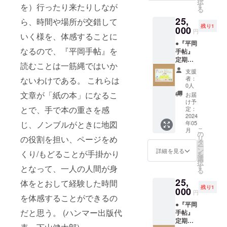
はあっ
択
い）が
の額装
かと、
す
を）行ったり来たりしなが
から少
えてい
たが、
る
寄り集
「額縁
図書
し離れ
く感
ここま
まりま
25,
工房片
ら、時間や場所が交錯して
館・古
た山の
じ。そ
で歩い
した。
残り1
隅」特
000
本屋な
中にあ
円
の時だ
て来た
いく様を、体感することに
ゆるい
別割引
どで資
り、た
け実感
ことは
感じ
●『平岡
チケッ
料を漁
まに車
があ
疑いよ
なるので、『平岡手帖』を
で、め
手帖』
ト
りま
で前を
る。消
うはな
いめい
定期購
ーーー
す。そ
通って
読むことは一筋縄ではいか
えてい
いだろ
好きな
読_12ヶ
ーー 赤
ういっ
も、
支援
くので
う。そ
場所で
月 ＋ ●
木遥
た視点
者：
ないわけである。 これらは
やって
正確さ
のくら
好きな
作家作
ーー 応
から
0人
いるの
よりも
い口が
パ
品ポス
援コメ
文章が「紙の本」になるこ
も、現
お届
かやっ
感覚を
よく回
フォー
トカー
ント：
在の美
け予
ていな
大切に
るおじ
マンス
ドサイ
とで、手で本の重さを感
2024/3/
定：
術的現
いのか
してい
いさん
を行う
ズ ＋ ●
2024
21 平岡
象をパ
わから
るよう
だっ
じ、ノンブルがときに地図
年05
２時
この作
さんか
ワー
ないよ
な。平
こ
た。お
月
間。ほ
品の額
ら平岡
の
ゲーム
うな地
気で嘘
の役割を担い、ページをめ
リ
じいさ
とんど
装「額
手帖の
タ
の外か
方に残
もつけ
ー
んは僕
広報を
縁工房
クラ
ン
ら俯瞰
詳細を見る
くり/もどることが手掛かり
るバブ
る感
を
と平岡
してい
片隅」
ファン
選
した視
ルの遺
じ。ア
択
さんが
ないの
特別割
のお誘
す
点かつ
となって、一人の人間が身
産を感
クショ
る
向かう
で（何
引チ
いが来
平岡さ
じさせ
ンをし
方向と
25,
ができ
ケット
体をとおして経験した時間
る。
んの文
る美術
ている
は逆
残り1
るかわ
ーーー
000
アート
体でつ
円
館で、
時と似
だった
を体感することができるの
からな
ーー 堀
セン
ぶさに
一度も
ている
ので駅
●『平岡
かっ
江和真
ターオ
記録さ
足を運
感じだ
だと思う。 (ハンマー出版代
でお別
手帖』
た）、
ーー 応
ンゴー
れてい
んだた
けど、
れと
定期購
観客は
援コメ
イング
る「平
ことが
肉体が