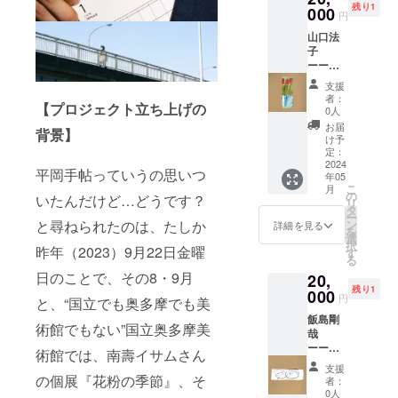
が文章
ころ、
覚。こ
質な図
残り1
特別割
000
ンスタ
ほんと
た？い
によっ
彼は公
円
れが積
書であ
引チ
ジオ、
にすご
や、文
て現さ
務員
み重
る。そ
山口法
ケット
九段下
いと思
章書い
れて多
だった
なって
の異質
子
ーーー
のアー
う。大
ていた
くの人
がル
歴史に
さを好
ーーー
ーー 応
トフェ
量の展
よ。い
の目に
ネ・マ
なるの
ましく
ーー
援コメ
アな
覧会と
つだっ
触れる
グリッ
支援
なら、
感じ
●『平岡
ント：
ど、こ
じっく
て作品
者：
機会を
トの絵
僕は嬉
【プロジェクト立ち上げの
る。・
手帖』
赤池奈
こで
0人
りと向
の方
得たと
に感銘
しい。
・・
定期購
津希 -
も、、
き合い
に、ス
お届
いうの
を受け
背景】
（つづ
読_12ヶ
『平岡
という
け予
なが
ポット
は、作
てから
きは応
月 ＋ ●
手帖』
定：
ところ
ら、文
ライト
家たち
アート
援コメ
作家作
2024
を読む
で会う
章を
に目が
にとっ
ウォッ
平岡手帖っていうの思いつ
年05
ント
品しお
と、あ
ので最
綴って
行きが
て喜ば
チング
こ
月
ページ
りサイ
らゆる
の
近は
いる。
ちだけ
いたんだけど…どうです？
しいこ
を始め
リ
でご覧
ズ ＋ ●
展示に
タ
「諦
これは
れど、
とでは
たとの
ー
くださ
この作
ついて
ン
と尋ねられたのは、たしか
め」み
詳細を見る
ちょっ
その時
ないだ
こと
を
い。）
品の額
の詳細
選
たいな
と好き
代の空
ろう
だっ
択
装「額
昨年（2023）9月22日金曜
や所
す
心境に
という
気や、
か。 私
た。
る
縁工房
感、風
なって
だけで
作品の
は、自
「マグ
日のことで、その8・9月
20,
片隅」
景が書
いる。
は説明
背景を
分以外
リッ
残り1
特別割
000
かれて
オン
しきれ
伝える
円
の誰か
ト」と
と、“国立でも奥多摩でも美
引チ
いる。
ゴーイ
ない何
のは光
の眼を
聞き、
飯島剛
ケット
読んで
ングコ
かを感
が当
術館でもない”国立奥多摩美
借りて
なんと
哉
ーーー
いると
レク
じる。
たって
世界を
なくだ
ーーー
ーー 応
無意識
ティブ
術館では、南壽イサムさん
大きな
いない
見てみ
が納得
ーー
援コメ
に、見
の展示
お世話
場所に
支援
たいと
してし
●『平岡
ント：
の個展『花粉の季節』、そ
ること
を見に
者：
だが、
いた人
よく
まっ
手帖』
山口法
のな
0人
新潟ま
平岡さ
なのだ