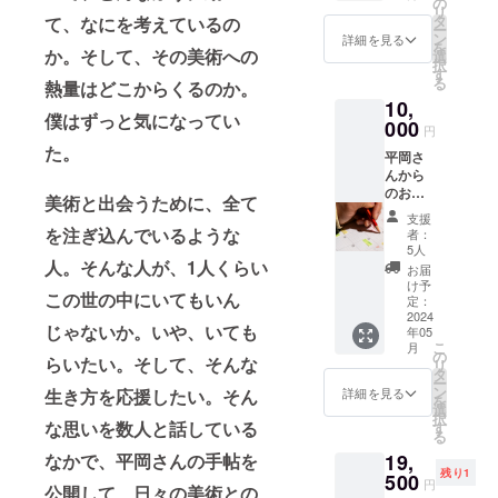
の
リ
タ
て、なにを考えているの
ー
ン
詳細を見る
を
か。そして、その美術への
選
択
す
る
熱量はどこからくるのか。
10,
僕はずっと気になってい
000
円
た。
平岡さ
んから
のお礼
美術と出会うために、全て
のお手
支援
紙
を注ぎ込んでいるような
者：
ーーー
5人
ーー 物
人。そんな人が、1人くらい
お届
は何も
け予
この世の中にいてもいん
いらな
定：
いけ
2024
じゃないか。いや、いても
年05
ど、 こ
こ
月
の企画
の
らいたい。そして、そんな
リ
を応援
タ
ー
した
ン
詳細を見る
生き方を応援したい。そん
を
い。 そ
選
択
んなふ
な思いを数人と話している
す
る
うに
なかで、平岡さんの手帖を
19,
思って
残り1
くださ
500
円
公開して、日々の美術との
る方