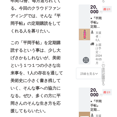
年間12冊、毎月送られてく
る
ケット
品とし
20,
ーーー
て、精
る。今回のクラウドファン
残り1
ーー 吉
000
神と時
円
川陽一
ディングでは、そんな『平
の部屋
●『平岡
郎 ーー
をギャ
手帖』
岡手帖』の定期購読をして
応援コ
ラリー
定期購
メン
に設え
くれる人を募りたい。
読_12ヶ
ト： 私
た。そ
支援
月 ＋ ●
の場合
こで
者：
作家作
自分の
粛々と
0人
この「平岡手帖」を定期購
品しお
考えて
クリエ
お届
りサイ
いるこ
イショ
け予
読するという事は、少し大
ズ ＋ ●
とを書
定：
ンに耽
この作
2024
く時
るな
げさかもしれないが、美術
年05
品の額
は、
か、分
こ
月
装「額
という１つ１つの小さな出
様々な
の
厚いガ
リ
縁工房
言葉が
タ
ラスが
ー
来事を、1人の存在を通して
片隅」
浮かん
ン
隔てる
詳細を見る
を
特別割
でく
選
向こう
択
美術史に小さく書き残して
引チ
る。そ
す
側で
る
ケット
の中か
は、
いく、そんな事への協力に
20,
ーーー
らひと
ショー
残り1
ーー 永
000
つを選
ウィン
なる。ぜひ、多くの方に平
円
畑智大
んで書
ドウの
●『平岡
ーー 応
く。つ
岡さんのそんな生き方を応
マネキ
手帖』
援コメ
ぎにま
ン或い
定期購
援してもらいたい。
ント：
た一つ
は動物
読_12ヶ
平岡手
選んで
園の動
支援