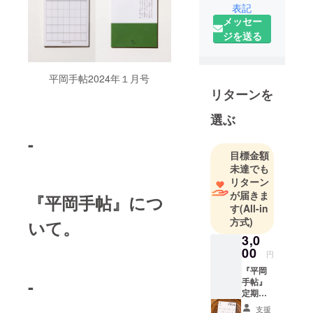
表記
メッセー
ジを送る
平岡手帖2024年１月号
リターンを
選ぶ
-
目標金額
未達でも
リターン
が届きま
『平岡手帖』につ
す
(All-in
方式)
いて。
3,0
00
円
『平岡
-
手帖』
定期購
読への
支援