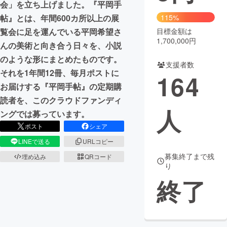
会」を立ち上げました。『平岡手
帖』とは、年間600カ所以上の展
115%
まちづくり・地域活性化
覧会に足を運んでいる平岡希望さ
目標金額は
1,700,000円
んの美術と向き合う日々を、小説
CAMPFIRE for Social Good
CAMPFIRE Creation
のような形にまとめたものです。
支援者数
CAMPFIREふるさと納税
machi-ya
コミュニティ
それを1年間12冊、毎月ポストに
164
お届けする『平岡手帖』の定期購
読者を、このクラウドファンディ
人
ングでは募っています。
ポスト
シェア
LINEで送る
URLコピー
募集終了まで残
埋め込み
QRコード
り
終了