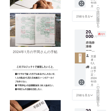
えば写
に掛
険」を
なく、
越え
年05
りサイ
はグン
礼かも
真に
かって
し、僕
こ
物質と
て、平
月
ズ ＋ ●
グンと
しれな
の
写った
いる絵
は日記
リ
して届
岡さん
この作
疲れて
い。改
タ
景色で
を見続
的な手
ー
けるこ
によっ
品の額
しまう
めて平
ン
あり、
けてく
詳細を見る
帖のな
を
と。そ
て点と
装「額
のだ。
岡さん
選
終わっ
れた。
かを冒
択
れが彼
点で繋
縁工房
だから
を思い
す
てし
6時間
険す
る
の言葉
がった
片隅」
こそ実
浮かべ
まった
だ。私
る。そ
にとっ
り重な
20,
特別割
りのあ
た時
展覧会
は驚
の冒険
て望ま
り合わ
残り1
引チ
000
る体験
に、カ
であ
き、そ
円
のなか
しい在
された
ケット
になる
ラーよ
り、そ
してこ
で、知
り方な
りする
赤池奈
ーーー
のかな
りも白
れぞれ
んなこ
らない
のだろ
こと
津希
ーー 応
とも思
黒が、
の頭の
とを告
人や作
う。厳
が、そ
ーーー
援コメ
2024年1月の平岡さんの手帖
うが、
そして
中で再
白する
品に出
選され
のこと
ーー
ント：
とにか
黒が
生され
のは
支援
会う。
た質感
自体の
●『平岡
高石 晃
くヘト
しっか
る過去
ちょっ
者：
偶然知
と、意
意味を
手帖』
- 展示を
ヘトに
りと潰
0人
見た景
と失礼
り合い
匠を凝
超えて
定期購
見に行
なって
れた少
色すべ
だが、
お届
に出会
らした
美術に
読_12ヶ
くとほ
しまう
し粒子
け予
てでも
平岡さ
うこと
装丁。
広がり
月 ＋ ●
とんど
定：
ことが
の粗い
あるけ
んの行
もあ
さりげ
を持た
作家作
2024
毎回平
ある。
画が合
れど、
動を若
る。道
なく文
せてく
年05
品しお
岡さん
だか
うよう
これま
干不審
こ
端で
月
庫本の
れるの
りサイ
に遭遇
の
ら、平
に思え
で平岡
に思
リ
ばった
ような
ではな
ズ ＋ ●
する。
タ
岡さん
た。
さんの
い、そ
ー
り出
体を
いか
この作
国立の
ン
のアー
「用心
詳細を見る
中にだ
れとな
を
会った
とって
と、楽
品の額
ギャラ
選
ト
棒」に
け残さ
く彼に
択
ような
いる
しみに
装「額
リー、
す
ウォッ
出てた
れてい
話しか
る
不思議
が、ど
してい
縁工房
鶴川の
チング
よね？
た景色
けたと
な感
こか異
ます。
20,
片隅」
オープ
の旅は
え、い