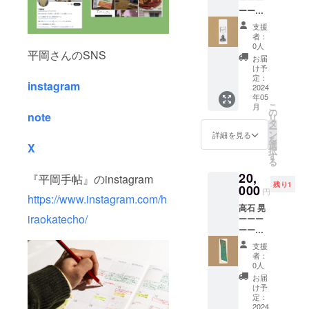
のタイ
援コメ
なる鑑
うか。
ぜかそ
象であ
ーー
ミング
ント：
賞の域
彼の認
ういっ
る。 余
●『平岡
でこの
先日
を超え
支援
識を経
たもの
談だ
手帖』
連絡が
オープ
者：
てい
て情報
から離
が、ボ
定期購
来るの
ンスタ
0人
る。こ
の水面
れた、
平岡さんのSNS
クは面
読_12ヶ
は
ジオを
お届
んなふ
に浮か
ただ個
識のな
月 ＋ ●
ちょっ
やった
け予
うに作
べられ
人の記
いアー
作家作
と運命
時に、
定：
品を見
る言葉
録とし
instagram
ティス
品しお
2024
ぽくて
平岡さ
てくれ
は、今
ての佇
年05
トの展
りサイ
面白
んは遠
る人は
日も虚
まいが
こ
月
覧会に
ズ ＋ ●
かっ
路はる
の
note
そうい
飾なく
あるよ
リ
行った
この作
た。 平
ばる来
タ
ない。
巡り、
うに思
ー
りする
品の額
岡手帖
てくれ
ン
詳細を見る
この人
ブルー
いま
を
のは、
装「額
で、私
た。彼
選
X
から作
ライト
す。平
択
あまり
縁工房
たちは
とは初
す
品がど
に煌め
岡さん
る
得意で
片隅」
平岡さ
対面
う見え
く。
が1日に
20,
はな
特別割
『平岡手帖』のinstagram
んの眼
だった
るの
「平岡
見た、1
残り1
い。ご
引チ
000
を通し
が、物
円
か、話
手帖」
週間に
https://www.instagram.com/h
本人が
ケット
て過日
静かな
を聞き
刊行に
見た作
高石 晃
いたり
ーーー
の展示
方だと
たい。
あた
品、1ヶ
iraokatecho/
ーーー
すると
ーー 応
を眺め
思っ
こうい
り、私
月で見
ーー
尚更だ
援コメ
ること
た。 平
う変な
は賛同
た作
●『平岡
が、独
ント：
にな
岡さん
支援
人は好
の意を
品、そ
手帖』
特のエ
山本篤 -
る。今
は6時間
者：
きだ。
表す。
れらが
定期購
ネル
黒澤映
はもう
ものあ
0人
平岡さ
彼の言
時間と
読_12ヶ
ギーに
画の常
ない景
いだ、
お届
んは
葉を情
いうリ
月 ＋ ●
あてら
連端役
色とい
私のス
け予
「日記
報とし
ニアな
作家作
れて、
と言っ
定：
うと例
タジオ
的冒
てでは
流れを
品しお
2024
こちら
ては失