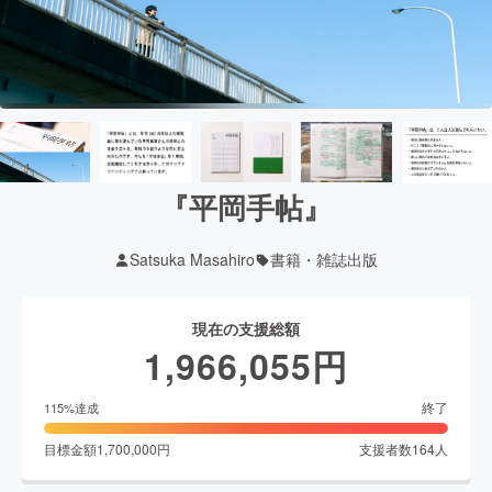
『平岡手帖』
Satsuka Masahiro
書籍・雑誌出版
現在の支援総額
1,966,055
円
終了
115
%達成
目標金額
1,700,000
円
支援者数
164
人