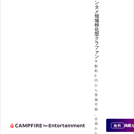
ン
タ
メ
領
域
特
化
型
ク
ラ
フ
ァ
ン
手
数
料
0
円
か
ら
実
施
可
能
。
企
画
掲載
無料
か
ら