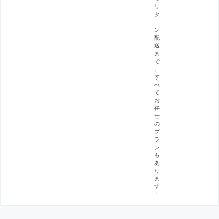
リ
タ
ー
ン
配
送
ま
で
、
す
べ
て
お
任
せ
の
プ
ラ
ン
も
あ
り
ま
す
！