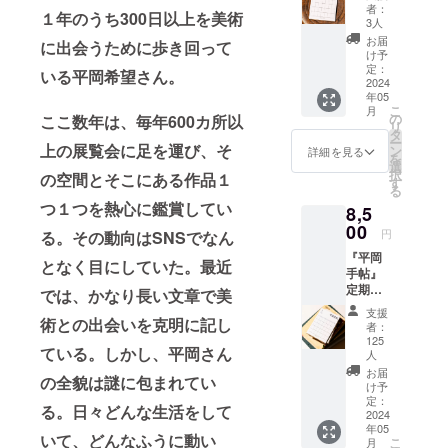
勧誘の
者：
１年のうち300日以上を美術
お手紙
3人
お届
に出会うために歩き回って
け予
定：
いる平岡希望さん。
2024
年05
こ
月
の
ここ数年は、毎年600カ所以
リ
タ
ー
上の展覧会に足を運び、そ
ン
詳細を見る
を
選
択
の空間とそこにある作品１
す
る
つ１つを熱心に鑑賞してい
8,5
00
円
る。その動向はSNSでなん
『平岡
となく目にしていた。最近
手帖』
定期購
では、かなり長い文章で美
読_12ヶ
支援
月
術との出会いを克明に記し
者：
125
ている。しかし、平岡さん
人
お届
の全貌は謎に包まれてい
け予
定：
る。日々どんな生活をして
2024
年05
いて、どんなふうに動い
こ
月