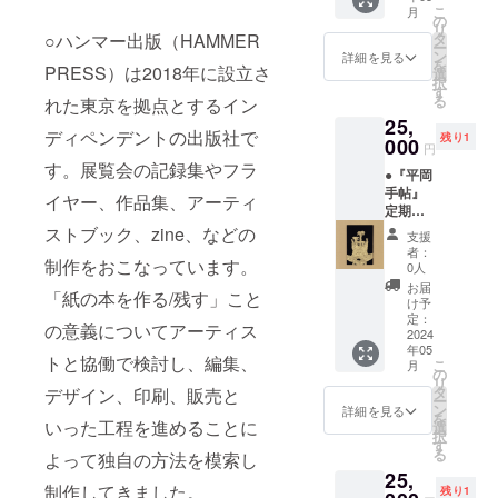
じっく
章を佐
び始め
岡さん
こ
月
品の額
り話し
の
塚さん
ていま
はひた
リ
装「額
たの
○ハンマー出版（HAMMER
タ
が書い
した。
すらに
ー
縁工房
は、
ン
ていま
詳細を見る
確か、
人や芸
を
PRESS）は2018年に設立さ
片隅」
2023年
選
した
風は強
術と出
択
特別割
に国立
す
が、年
かっ
会うこ
る
れた東京を拠点とするイン
引チ
奥多摩
600回も
た。 そ
とを繰
25,
ケット
美術館
オーロ
の日
ディペンデントの出版社で
り返し
残り1
ーーー
000
で行っ
ラを見
は、
円
てい
ーー 吉
た「花
たら流
Equino
す。展覧会の記録集やフラ
た。感
●『平岡
川陽一
粉の季
石に飽
xつまり
情は読
手帖』
郎 ーー
節」と
イヤー、作品集、アーティ
きそう
春分の
み取れ
定期購
応援コ
いう僕
なもん
日とし
ない
読_12ヶ
メン
ストブック、zine、などの
の展示
です。
て、ド
支援
し、た
月 ＋ ●
ト： 私
の帰り
いっぱ
者：
イツや
くさん
制作をおこなっています。
作家作
の場合
道だっ
0人
い展示
アメリ
出てく
品ポス
自分の
た。
を見て
お届
カなど
る人の
「紙の本を作る/残す」こと
トカー
考えて
が、た
け予
ツイッ
のアー
名前は
ドサイ
いるこ
定：
だ話し
ターと
ティス
の意義についてアーティス
押すと
ズ ＋ ●
2024
とを書
ただけ
かにあ
トたち
リズム
年05
この作
く時
ではな
げま
トと協働で検討し、編集、
が連絡
こ
が変わ
月
品の額
は、
の
い帰り
くって
を取り
リ
るス
装「額
様々な
タ
デザイン、印刷、販売と
道だっ
るアー
合って
ー
イッチ
縁工房
言葉が
ン
たので
詳細を見る
トラ
開催さ
を
のよ
片隅」
いった工程を進めることに
浮かん
選
思い出
バーみ
れる世
択
う。関
特別割
でく
す
深い。
たいな
界同時
る
係性か
よって独自の方法を模索し
引チ
る。そ
という
人っ
多発
は分か
25,
ケット
の中か
のも最
て、実
（実際
制作してきました。
らな
残り1
ーーー
らひと