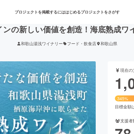
プロジェクトを掲載するには
はじめる
プロジェクトをさがす
インの新しい価値を創造！海底熟成ワ
和歌山湯浅ワイナリー
フード・飲食店
和歌山県
注目のリターン
注目の新着プロジェクト
募集終了が近いプロジェクト
も
現在の
音楽
舞台・パフォーマンス
1,
ゲーム・サービス開発
フード・飲食店
345%
書籍・雑誌出版
アニメ・漫画
目標金額は3
支援者
チャレンジ
ビューティー・ヘルスケ
78