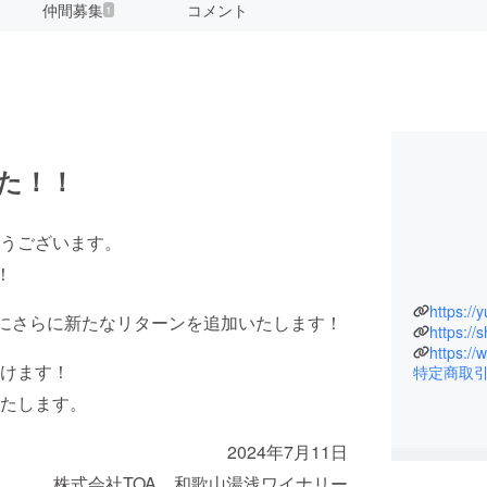
仲間募集
コメント
1
した！！
うございます。
！
https://
らにさらに新たなリターンを追加いたします！
https://
https:/
けます！
特定商取
たします。
2024年7月11日
株式会社TOA 和歌山湯浅ワイナリー