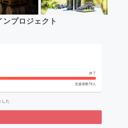
インプロジェクト
終了
支援者数
78
人
ました