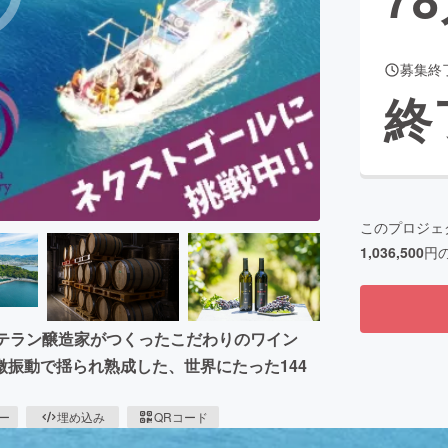
募集終
CAMPFIRE for Social Good
CAMPFIRE Creation
終
CAMPFIREふるさと納税
machi-ya
コミュニティ
このプロジェ
1,036,500
円
ベテラン醸造家がつくったこだわりのワイン
振動で揺られ熟成した、世界にたった144
ピー
埋め込み
QRコード