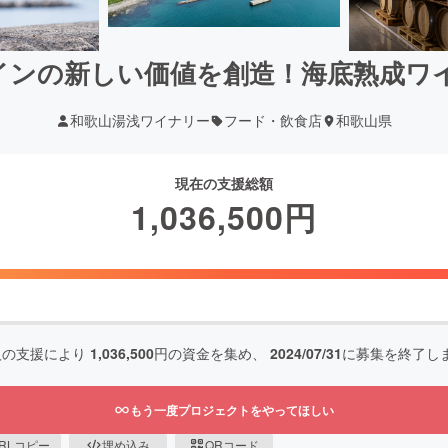
インの新しい価値を創造！海底熟成ワ
和歌山湯浅ワイナリー
フード・飲食店
和歌山県
現在の支援総額
1,036,500
円
人の支援により
1,036,500
円の資金を集め、
2024/07/31
に募集を終了し
もう一度プロジェクトをやってほしい
RLコピー
埋め込み
QRコード