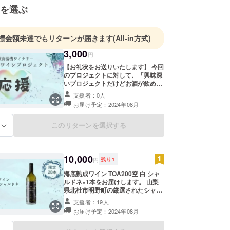
を選ぶ
標金額未達でもリターンが届きます
(All-in方式)
3,000
円
【お礼状をお送りいたします】 今回
のプロジェクトに対して、「興味深
いプロジェクトだけどお酒が飲めな
い…」「和歌山湯浅ワイナリーを
支援者：0人
もっと知りたい！」というみなさま
お届け予定：2024年08月
へ。 ※支援額は3,000から自由に設
定できるようになっておりますの
で、もしよろしければ1円でも多く
このリターンを選択する
る
ご支援いただけますと嬉しいです。
10,000
円
残り
1
海底熟成ワイン TOA200空 白 シャ
ルドネ×1本をお届けします。 山梨
県北杜市明野町の厳選されたシャル
ドネをフレンチオークの木樽で発
支援者：19人
酵・熟成させた、オール木樽仕込み
お届け予定：2024年08月
のワインです。15ヶ月、ゆっくりと
時間をかけて熟成させたこだわりの