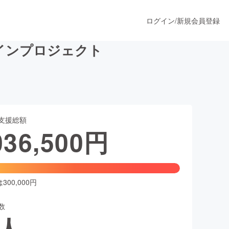
ログイン
/
新規会員登録
インプロジェクト
うすぐ公開されます
支援総額
プロダクト
036,500
円
ファッション
スポーツ
00,000円
数
ア
ソーシャルグッド
人