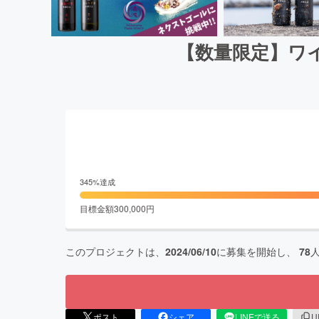
【数量限定】ワ
345
%達成
目標金額
300,000
円
このプロジェクトは、
2024/06/10
に募集を開始し、
78
ポスト
シェア
LINEで送る
U