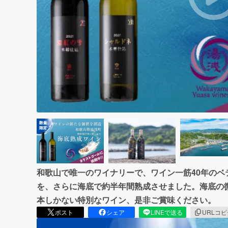
まちづくり・地域活性化
和歌山で唯一のワイナリーで、ワイン一筋40年の
を、さらに海底で約半年間熟成させました。海底の微
本しかない特別なワイン、是非ご賞味ください。
ポスト
シェア
LINEで送る
URLコ