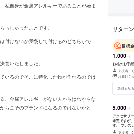
、私自身が金属アレルギーであることが始ま
らっしゃったことです。
リターン
は付けないか我慢して付けるのどちらかで
目標
1,000
円
決意いたしました。
お礼のお手紙
支援者：1
ているのでそこに特化した物が作れるのでは
お届け予定
詳細を見
る、金属アレルギーがない人からはわからな
5,000
からこそのブランドになるのではないかと
円
アクセサリー用
未定ですが、
す。 ブレス
支援者：0