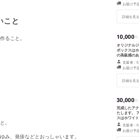
お届け予定
詳細を見
いこと
10,000
作ること。
円
オリジナルジュ
ボックスはホ
の高級感のあるものを作
が、 直径3
支援者：0
お届け予定
詳細を見
30,000
円
完成したアク
たします。 アクセサリーはゴールドアクセサリーです。 ペーパーボック
スはホワイトにゴ
と。
が、 ネック
支援者：0
お届け予定
ゆみ、発疹などとおっしゃいます。