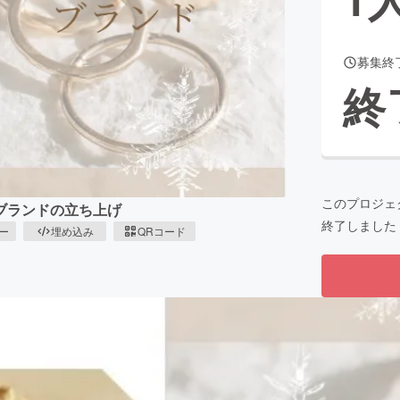
募集終
CAMPFIRE for Social Good
CAMPFIRE Creation
終
CAMPFIREふるさと納税
machi-ya
コミュニティ
このプロジェ
ブランドの立ち上げ
終了しました
ピー
埋め込み
QRコード