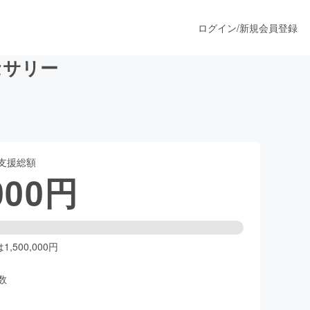
ログイン
/
新規会員登録
セサリー
うすぐ公開されます
支援総額
プロダクト
000
円
ファッション
スポーツ
,500,000円
数
ア
ソーシャルグッド
人