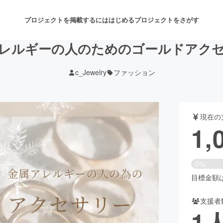
プロジェクトを掲載するには
はじめる
プロジェクトをさがす
レルギーの人のためのゴールドアク
c_Jewelry
ファッション
注目のリターン
注目の新着プロジェクト
募集終了が近いプロジェクト
も
現在の
音楽
舞台・パフォーマンス
1,
ゲーム・サービス開発
フード・飲食店
0%
書籍・雑誌出版
アニメ・漫画
目標金額は1
支援者
チャレンジ
ビューティー・ヘルスケ
1