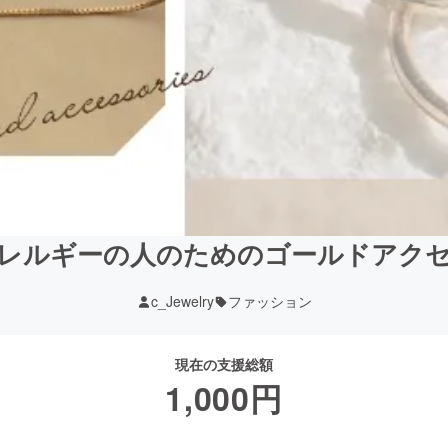
レルギーの人のためのゴールドアク
c_Jewelry
ファッション
現在の支援総額
1,000
円