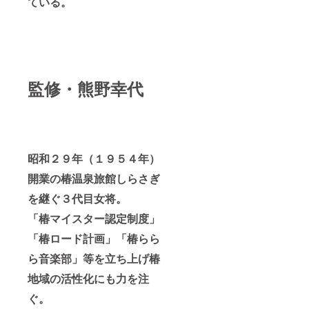
ている。
です
が、応
援する
絵本の
キャラ
クター
名も併
せてご
監修・熊野幸代
記入く
ださ
い。 絵
本の各
キャラ
クター
昭和２９年（１９５４年）
は本文
に載っ
開業の椿温泉旅館しらさぎ
ていま
す。
を継ぐ３代目女将。
「椿マイスター認定制度」
「椿ロード計画」「椿らら
ら音楽部」等を立ち上げ椿
地域の活性化にも力を注
ぐ。