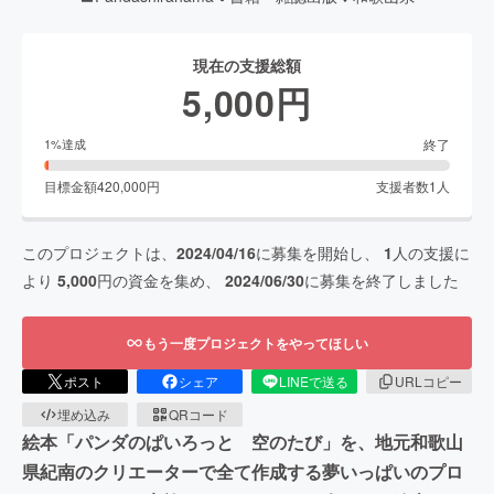
現在の支援総額
5,000
円
終了
1
%達成
目標金額
420,000
円
支援者数
1
人
このプロジェクトは、
2024/04/16
に募集を開始し、
1
人の支援に
より
5,000
円の資金を集め、
2024/06/30
に募集を終了しました
もう一度プロジェクトをやってほしい
ポスト
シェア
LINEで送る
URLコピー
埋め込み
QRコード
絵本「パンダのぱいろっと 空のたび」を、地元和歌山
県紀南のクリエーターで全て作成する夢いっぱいのプロ