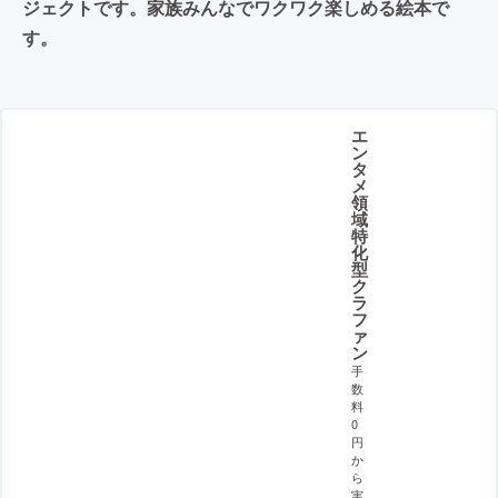
ジェクトです。家族みんなでワクワク楽しめる絵本で
す。
エ
ン
タ
メ
領
域
特
化
型
ク
ラ
フ
ァ
ン
手
数
料
0
円
か
ら
実