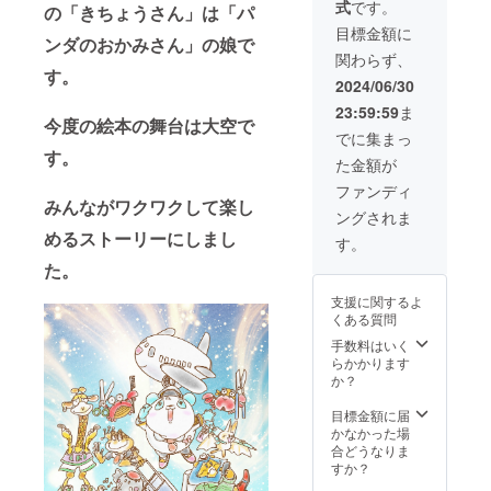
式
です。
ろっ
の「きちょう
さん」は「パ
と 空
目標金額に
ンダのおかみさん」の娘で
のた
関わらず、
び」の
す。
仮の表
2024/06/30
紙で
23:59:59
ま
す。 そ
今度の絵本の舞台は大空で
れに加
でに集まっ
え、絵
す。
た金額が
本「パ
ンダの
ファンディ
ぱい
みんながワクワクして楽し
ングされま
ろっ
めるストーリーにしまし
と 空
す。
のた
た。
び」の
最終
支援に関するよ
ページ
くある質問
に、 協
力者と
手数料はいく
して、
らかかります
サポー
か？
トする
絵本の
目標金額に届
キャラ
かなかった場
クター
合どうなりま
名と一
すか？
緒に、