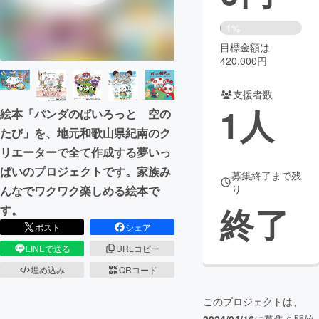
まちづくり・地域活性化
1%
目標金額は
420,000円
CAMPFIRE for Social Good
CAMPFIRE Creation
CAMPFIREふるさと納税
machi-ya
コミュニティ
支援者数
1
人
絵本「パンダのぱいろっと 空の
たび」を、地元和歌山県紀南のク
リエーターで全て作成する夢いっ
ぱいのプロジェクトです。家族み
募集終了まで残
り
んなでワクワク楽しめる絵本で
終了
す。
ポスト
シェア
LINEで送る
URLコピー
埋め込み
QRコード
このプロジェクトは、