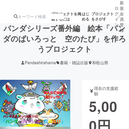
新
ロ
規
グ
会
プロジェクトを掲
はじ
プロジェクト
/
載するには
める
をさがす
イ
員
ン
登
パンダシリーズ番外編 絵本「パン
録
ダのぱいろっと 空のたび」を作ろ
うプロジェクト
人気のプロ
注目のリ
注目の新着プロ
募集終了が近いプ
もうすぐ公開
ジェクト
ターン
ジェクト
ロジェクト
されます
Pandashirahama
書籍・雑誌出版
和歌山県
アート・写真
音楽
現在の支援総
テクノロジー・ガジェット
ゲーム・サ
額
5,00
映像・映画
書籍・雑誌
0
円
ビジネス・起業
チャレンジ