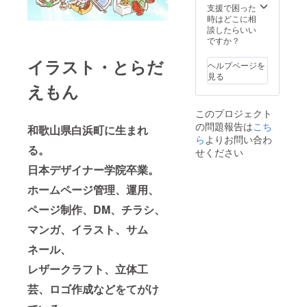
お名前
支援で困った
か企業
時はどこに相
名、メ
談したらいい
ディア
ですか？
ネーム
が必ず
イラスト・とらだ
ヘルプページを
載りま
見る
す。 文
えもん
字のみ
です。
このプロジェクト
支援
の問題報告は
こち
時、必
和歌山県白浜町に生まれ
ず備考
ら
よりお問い合わ
欄に掲
る。
せください
載を希
日本デザイナー学院卒業。
望され
るお名
ホームページ管理、運用、
前をご
記入く
ページ制作、DM、チラシ、
だい。
企業
マンガ、イラスト、サム
名、メ
ディア
ネール、
ネーム
レザークラフト、立体工
でも結
構で
芸、ロゴ作成などをてがけ
す。 ま
た任意