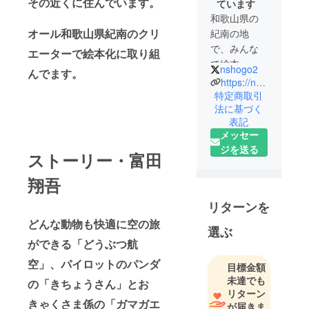
その近くに住んでいます。
ています
和歌山県の
オール和歌山県紀南のクリ
紀南の地
で、みんな
エーターで絵本化に取り組
で絵本、小
nshogo2
んでます。
説、Webラ
https://note.com/masayukishogo/
イターなど
特定商取引
法に基づく
のクリエー
表記
ター活動を
メッセー
していま
ジを送る
す。
ストーリー・富田
翔吾
リターンを
どんな動物も快適に空の旅
選ぶ
ができる「どうぶつ航
空」、パイロットのパンダ
目標金額
未達でも
の「きちょうさん」とお
リターン
きゃくさま係の「ガマガエ
が届きま