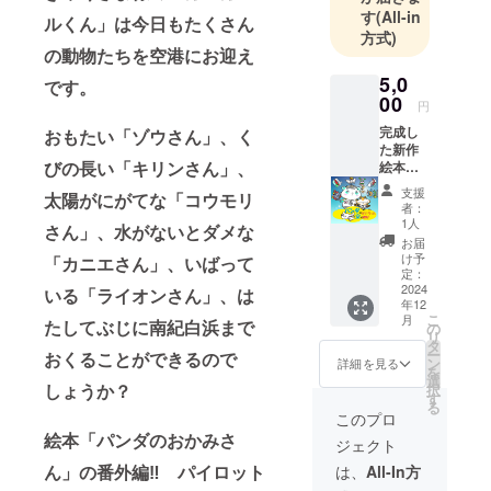
す
(All-in
ルくん」は今日もたくさん
方式)
の動物たちを空港にお迎え
5,0
です。
00
円
完成し
おもたい「ゾウさん」、く
た新作
びの長い「キリンさん」、
絵本
「パン
支援
太陽がにがてな「コウモリ
ダのぱ
者：
いろっ
1人
さん」、水がないとダメな
と 空
お届
のた
け予
「カニエさん」、いばって
び」の
定：
作者の
2024
いる「ライオンさん」、は
年12
サイン
こ
月
入り絵
たしてぶじに南紀白浜まで
の
リ
本を必
タ
ー
おくることができるので
ず提
ン
詳細を見る
を
供、発
選
しょうか？
択
送しま
す
る
す。 画
このプロ
像は絵
絵本「パンダのおかみさ
ジェクト
本「パ
ンダの
ん」の番外編‼ パイロット
は、
All-In方
ぱい