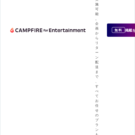
施
可
能
。
企
画
掲載
無料
か
ら
リ
タ
ー
ン
配
送
ま
で
、
す
べ
て
お
任
せ
の
プ
ラ
ン
も