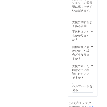
サイ
ジェクトの運営
ズ。コ
費に充てさせて
ンビニ
いただきます。
のお買
い物に
おすす
支援に関するよ
めで携
くある質問
帯に便
利なス
手数料はいく
マート
らかかります
バッグ
か？
です！
税込、
目標金額に届
送料込
かなかった場
み
合どうなりま
すか？
支援で困った
時はどこに相
談したらいい
ですか？
ヘルプページを
見る
このプロジェクト