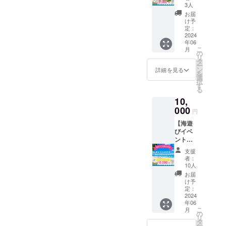
最大
3人
75%OF
お届
F優待券
け予
提供：
定：
カヌ
2024
年06
チャリ
こ
月
ゾート
の
リ
様 カヌ
タ
ー
チャリ
ン
詳細を見る
を
ゾート
選
択
カヌ
す
る
チャベ
10,
イホテ
ル＆
000
円
ヴィラ
【海遊
ズ／カ
びイベ
ヌチャ
ント開
ゴルフ
催コン
コース
支援
サル
最大
者：
券】 あ
75%OF
10人
なたの
F優待券
お届
地域で
優待券
け予
も海あ
使用期
定：
そびイ
2024
限：
年06
ベント
2024年
こ
月
を開催
10月31
の
リ
してみ
日まで
タ
ー