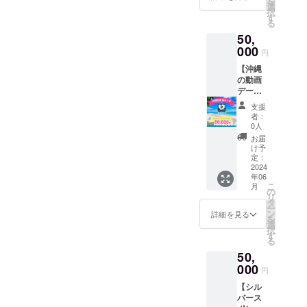
を
きま
選
択
す。
す
る
50,
000
円
【沖縄
の動画
デー
タ】 商
支援
業利用
者：
可：沖
0人
縄の動
お届
画デー
け予
タを20
定：
個送り
2024
年06
ます。
こ
月
動画：
の
リ
10秒程
タ
ー
度の動
ン
詳細を見る
を
画を20
選
択
個
す
る
50,
000
円
【シル
バース