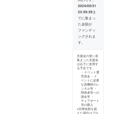
シャ
ツ）専
2024/05/31
門店
23:59:59
ま
MANG
O
でに集まっ
HOUSE
た金額が
OKINA
WAさん
ファンディ
提供リ
ングされま
ターン
です。
す。
マル
シェ
バッグ
支援金の使い道
の簡単
集まった支援金
な紹
は以下に使用す
介：ハ
る予定です。
ンカチ
・イベント運
サイズ
営資金 ・イ
の小さ
ベントに必要
な巾着
な資機材のレ
風バッ
ンタル等 ・
グ。い
関係者等への
つもの
謝金等 ・
レジ袋
チェアボート
より持
等の購入
ちやす
※目標金額を超
いミニ
えた場合はプロ