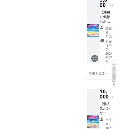
です。
00
円
【沖縄
に気持
ちお届
け券】
支援
6月30日
者：
開催の
11人
海あし
お届
びなー
け予
SUN
定：
フェス
2024
年07
タ2024
こ
月
に、ボ
の
リ
ラン
タ
ー
ティア
ン
詳細を見る
を
で参加
選
択
したい
す
る
が沖縄
10,
まで来
れない
000
円
方向け
【個人
のリ
スポン
ターン
サー
感謝の
券】 海
メッ
支援
あしび
セージ
者：
なーHP
と共
15人