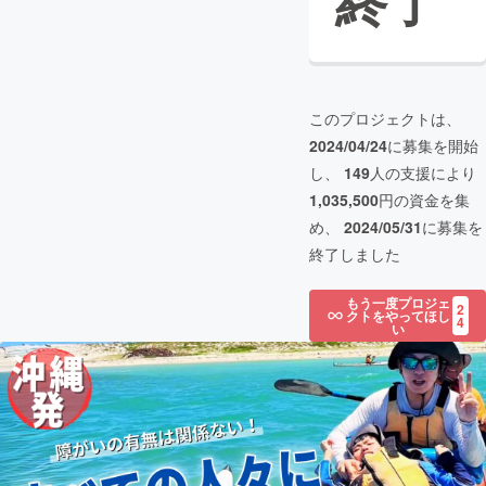
終了
このプロジェクトは、
2024/04/24
に募集を開始
し、
149
人の支援により
1,035,500
円の資金を集
め、
2024/05/31
に募集を
終了しました
もう一度プロジェ
2
クトをやってほし
4
い