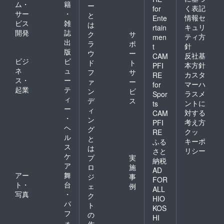
ム・
籍
ー
く表記
for
サー
・
と
情報セ
Ente
ビス
雑
は
キュリ
rtain
開発
誌
ク
サ
ティ方
men
出
ラ
ポ
針
t
版
ウ
ー
反社基
CAM
ビジ
ビ
ド
ト
本方針
PFI
ネ
ュ
フ
サ
カスタ
RE
ス・
ー
ァ
ー
マーハ
for
起業
テ
ン
ビ
ラスメ
Spor
ィ
デ
ス
ントに
ts
ー
ィ
対する
CAM
・
ン
考え方
PFI
ヘ
グ
クッ
RE
ル
と
キーポ
ふる
ス
は
リシー
さと
ケ
プ
実
納税
ア
ロ
施
AD
アー
舞
ジ
事
FOR
ト・
台
ェ
例
ALL
写真
・
ク
HIO
パ
ト
KOS
フ
の
HI
ォ