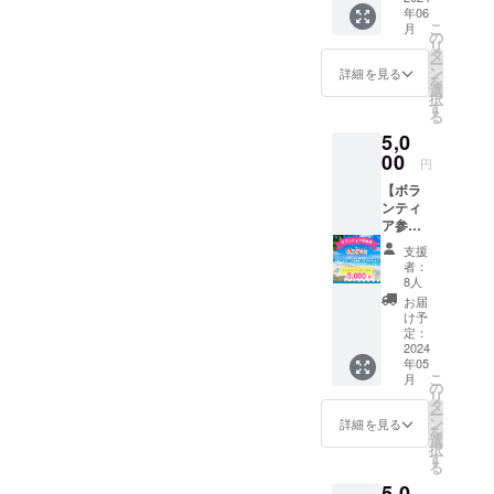
年06
SUN
こ
月
フェス
の
リ
タ2024
タ
ー
のライ
ン
詳細を見る
を
ブ配信
選
択
を視聴
す
る
できる
5,0
券
00
円
【ボラ
ンティ
ア参加
券】 6
支援
月30日
者：
に開催
8人
する海
お届
あしび
け予
なー
定：
SUN
2024
年05
フェス
こ
月
タ2024
の
リ
にボラ
タ
ー
ンティ
ン
詳細を見る
を
アとし
選
択
て参加
す
る
いただ
5,0
ける券