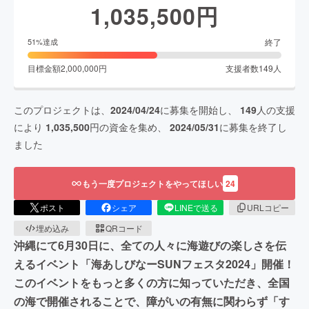
1,035,500
円
終了
51
%達成
目標金額
2,000,000
円
支援者数
149
人
このプロジェクトは、
2024/04/24
に募集を開始し、
149
人の支援
により
1,035,500
円の資金を集め、
2024/05/31
に募集を終了し
ました
もう一度プロジェクトをやってほしい
24
ポスト
シェア
LINEで送る
URLコピー
埋め込み
QRコード
沖縄にて6月30日に、全ての人々に海遊びの楽しさを伝
えるイベント「海あしびなーSUNフェスタ2024」開催！
このイベントをもっと多くの方に知っていただき、全国
の海で開催されることで、障がいの有無に関わらず「す