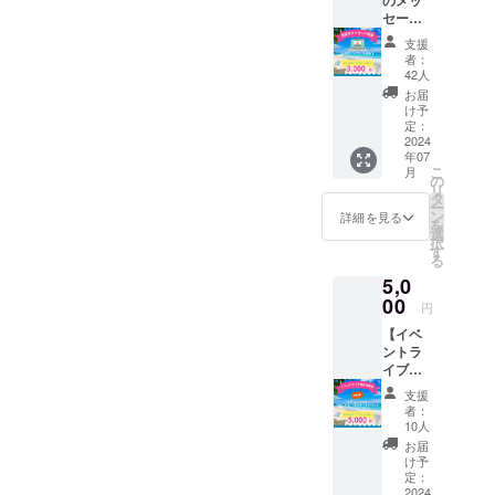
のメッ
セージ
動画】
支援
感謝の
者：
メッ
42人
セージ
お届
動画を
け予
送らせ
定：
ていた
2024
年07
だきま
こ
月
す。
の
リ
タ
ー
ン
詳細を見る
を
選
択
す
る
5,0
00
円
【イベ
ントラ
イブ配
信視聴
支援
券】 6
者：
月30日
10人
に開催
お届
する海
け予
あしび
定：
なー
2024