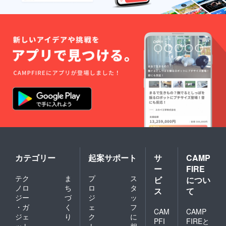
カテゴリー
起案サポート
サ
CAMP
ー
FIRE
テク
ま
プ
ス
ビ
につい
ノロ
ち
ロ
タ
ス
て
ジー
づ
ジ
ッ
・ガ
く
ェ
フ
CAM
CAMP
ジェ
り
ク
に
PFI
FIREと