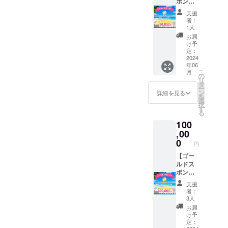
ポン
サー】
支援
海あし
者：
びなー
1人
HPに1
お届
年間、
け予
CAMPF
定：
IRE支援
2024
年06
企業と
こ
月
して会
の
リ
社名を
タ
ー
掲載さ
ン
詳細を見る
を
せてい
選
択
ただき
す
る
ます。
100
期間：
2024年
,00
6月16
0
円
日〜
2025年
【ゴー
6月15日
ルドス
備考欄
ポン
に、掲
サー】
支援
載する
海あし
者：
会社名
びなー
3人
を記入
HPに1
お届
くださ
年間、
け予
い。
CAMPF
定：