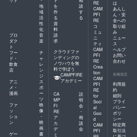
ット
・
ト
相
RE
は
地
を
談
CAM
あんし
域
作
す
PFI
ん・安
活
る
る
RE
全への
性
資
コ
取り組
化
料
ミュ
み
プロ
音
請
ニ
ニュー
ダク
楽
求
ティ
ス
ト
CAM
ヘルプ
クラウドファ
フー
チ
PFI
お問い
ンディングの
ド・
ャ
RE
合わせ
ノウハウを無
飲食
レ
Crea
料で学ぼう
店
ン
tion
各種規定
CAMPFIRE
ジ
CAM
アカデミー
アニ
ス
利用規
PFI
メ・
ポ
約
RE
漫画
ー
CA
説
細則
for
ツ
MP
明
プライ
Soci
ファ
映
FI
会
バシー
al
ッ
像
RE
・
ポリ
Goo
ショ
・
ア
相
シー
d
ン
映
カ
談
特定商
CAM
画
デ
会
取引法
PFI
ゲー
書
ミ
に基づ
RE