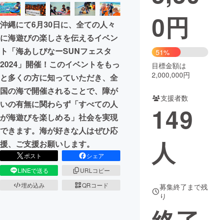
0
円
まちづくり・地域活性化
沖縄にて6月30日に、全ての人々
に海遊びの楽しさを伝えるイベン
CAMPFIRE for Social Good
CAMPFIRE Creation
ト「海あしびなーSUNフェスタ
51%
CAMPFIREふるさと納税
machi-ya
コミュニティ
2024」開催！このイベントをもっ
目標金額は
2,000,000円
と多くの方に知っていただき、全
国の海で開催されることで、障が
支援者数
いの有無に関わらず「すべての人
149
が海遊びを楽しめる」社会を実現
できます。海が好きな人はぜひ応
人
援、ご支援お願いします。
ポスト
シェア
LINEで送る
URLコピー
埋め込み
QRコード
募集終了まで残
り