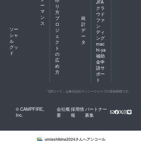
作
JFA
ー
り
クラ
マ
方
ウド
ン
プ
統
ファ
ス
ロ
計
ン
ソー
ジ
デ
ディ
シャ
ェ
ー
ング
ル
ク
タ
mac
グッ
ト
hi-ya
ド
の
補助
広
金申
め
請サ
方
ポー
ト
「QRコード」は株式会社デンソーウェーブの登録商標です。
© CAMPFIRE,
会社概
採用情
パートナー
Inc.
要
報
募集
umiashibina2024
さんへアンコール