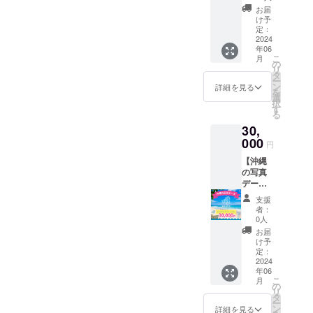
に、1年
に、当
お届
間
日の写
け予
CAMPF
真を
定：
IRE支援
2024
メール
年06
スポン
でお届
こ
月
サーと
けしま
の
リ
して、
す。
タ
ー
あなた
ン
詳細を見る
を
のお名
選
択
前を掲
す
る
載しま
30,
す。 期
間：
000
円
2024年
【沖縄
6月16
の写真
日〜
デー
2025年
タ】 商
6月15日
支援
標利用
備考欄
者：
可：沖
に、掲
0人
縄の
載する
お届
ビーチ
お名前
け予
空撮写
を記入
定：
真デー
2024
くださ
年06
タを15
い。
こ
月
枚、送
の
リ
らせて
タ
ー
いただ
ン
詳細を見る