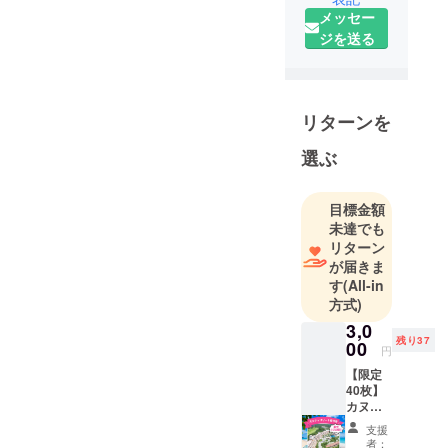
メッセー
ジを送る
リターンを
選ぶ
目標金額
未達でも
リターン
が届きま
す
(All-in
方式)
3,0
残り37
00
円
【限定
40枚】
カヌ
チャリ
支援
ゾート
者：