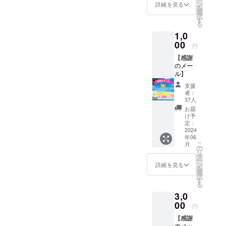
ません
※送料込
ン
詳細を見る
を
か？ オ
み
選
択
ンライ
す
る
ンミー
1,0
ティン
グ：1回
00
円
（1時
【感謝
間）
のメー
ル】
支援
者：
37人
お届
け予
定：
2024
年06
こ
月
の
リ
タ
ー
ン
詳細を見る
を
選
択
す
る
3,0
00
円
【感謝