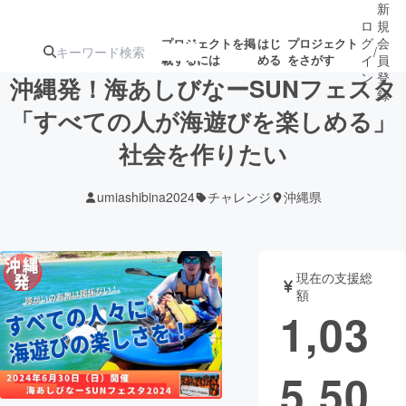
新
ロ
規
グ
会
プロジェクトを掲
はじ
プロジェクト
/
載するには
める
をさがす
イ
員
ン
登
沖縄発！海あしびなーSUNフェスタ
録
「すべての人が海遊びを楽しめる」
社会を作りたい
人気のプロ
注目のリ
注目の新着プロ
募集終了が近いプ
もうすぐ公開
ジェクト
ターン
ジェクト
ロジェクト
されます
umiashibina2024
チャレンジ
沖縄県
アート・写真
音楽
現在の支援総
テクノロジー・ガジェット
ゲーム・サ
額
1,03
映像・映画
書籍・雑誌
5,50
ビジネス・起業
チャレンジ