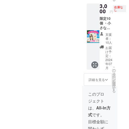
ルでや
参加で
3,0
り取り
きた能
在庫な
をさせ
登の子
00
し
円
ていた
どもか
限定10
だきま
ら感謝
個 ・小
す。
のメッ
さな巾
セージ
着風マ
を送り
支援
ルシェ
ます。
者：
バッグ1
10人
個 ・感
お届
謝の
け予
メール
定：
沖縄を
2024
年07
感じる
こ
月
かりゆ
の
リ
しウェ
タ
ー
アのた
ン
詳細を見る
を
めに、
選
択
とこと
す
る
んデザ
このプロ
インに
ジェクト
こだわ
る「か
は、
All-In方
りゆし
式
です。
ウェア
（沖縄
目標金額に
アロハ
関わらず、