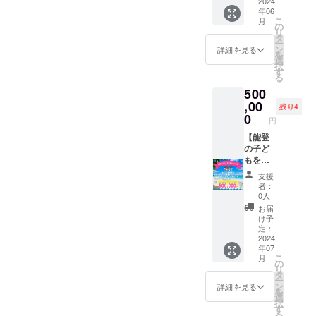
IRE支援
2024
年06
企業と
こ
月
して会
の
リ
社名、
タ
ー
ロゴ、
ン
詳細を見る
を
バナー
選
択
を掲載
す
る
させて
500
いただ
きま
,00
残り4
す。 期
0
円
間：
2024年
【能登
6月16
の子ど
日〜
もを連
2025年
れて行
支援
6月15日
ける
者：
備考欄
券】 6
0人
に、掲
月30日
お届
載する
開催の
け予
会社名
海あし
定：
を記入
びなー
2024
年07
くださ
SUN
こ
月
い。 ロ
フェス
の
リ
ゴとバ
タ2024
タ
ー
ナーに
に、あ
ン
詳細を見る
を
関して
なたの
選
択
はメー
支援で
す
る