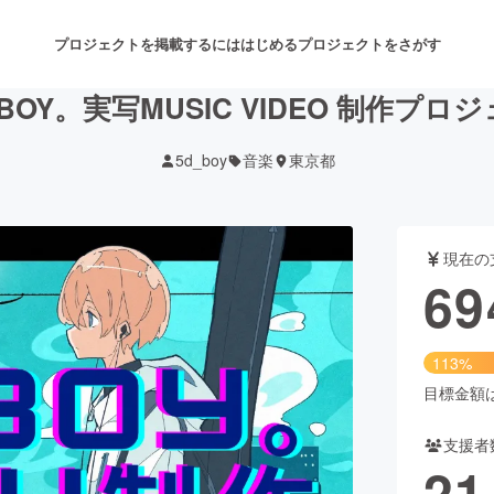
プロジェクトを掲載するには
はじめる
プロジェクトをさがす
BOY。実写MUSIC VIDEO 制作プロ
5d_boy
音楽
東京都
注目のリターン
注目の新着プロジェクト
募集終了が近いプロジェクト
も
現在の
音楽
舞台・パフォーマンス
69
ゲーム・サービス開発
フード・飲食店
113%
書籍・雑誌出版
アニメ・漫画
目標金額は6
支援者
チャレンジ
ビューティー・ヘルスケ
21