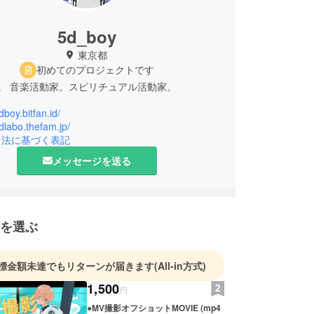
5d_boy
東京都
初めてのプロジェクトです
Y。 音楽活動家。スピリチュアル活動家。
dboy.bitfan.id/
5dlabo.thefam.jp/
引法に基づく表記
メッセージを送る
を選ぶ
標金額未達でもリターンが届きます
(All-in方式)
1,500
円
●MV撮影オフショットMOVIE (mp4