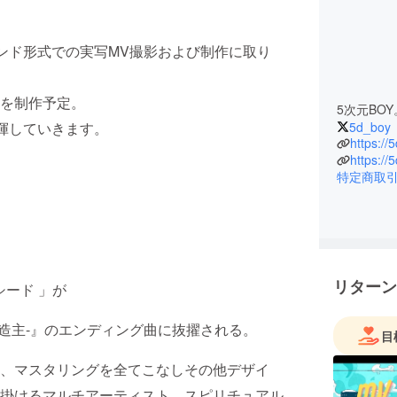
バンド形式での実写MV撮影および制作に取り
を制作予定。
5次元BO
揮していきます。
5d_boy
https://5
https://
特定商取
リターン
シード 」が
創造主-』のエンディング曲に抜擢される。
目
、マスタリングを全てこなしその他デザイ
掛けるマルチアーティスト。スピリチュアル