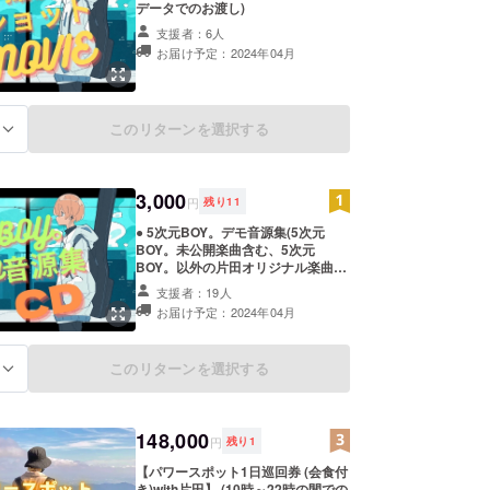
データでのお渡し)
支援者：6人
お届け予定：2024年04月
このリターンを選択する
る
3,000
円
残り
11
● 5次元BOY。デモ音源集(5次元
BOY。未公開楽曲含む、5次元
BOY。以外の片田オリジナル楽曲含
む)(デモCDを郵送)
支援者：19人
お届け予定：2024年04月
このリターンを選択する
る
148,000
円
残り
1
【パワースポット1日巡回券 (会食付
き)with片田】 (10時～22時の間での