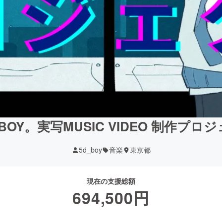
BOY。実写MUSIC VIDEO 制作プロ
5d_boy
音楽
東京都
現在の支援総額
694,500
円