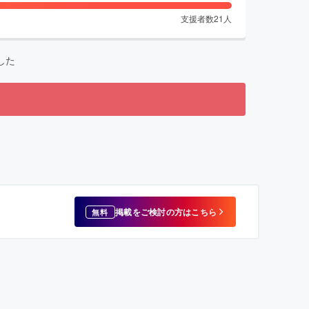
支援者数
21
人
した
掲載をご検討の方はこちら
無料