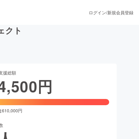
ログイン
/
新規会員登録
ジェクト
うすぐ公開されます
支援総額
プロダクト
4,500
円
ファッション
スポーツ
10,000円
数
ア
ソーシャルグッド
人