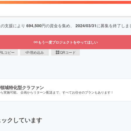
人の支援により
694,500
円の資金を集め、
2024/03/31
に募集を終了しま
もう一度プロジェクトをやってほしい
RLコピー
埋め込み
QRコード
領域特化型クラファン
から実施可能。 企画からリターン配送まで、すべてお任せのプランもあります！
ェックしています