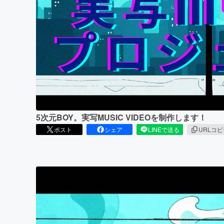
まちづくり・地域活性化
5次元BOY。実写MUSIC VIDEOを制作します！
ポスト
シェア
LINEで送る
URLコ