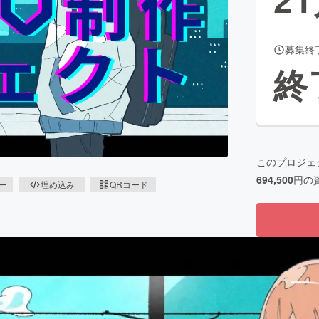
募集終
CAMPFIRE for Social Good
CAMPFIRE Creation
終
CAMPFIREふるさと納税
machi-ya
コミュニティ
このプロジェ
694,500
円の
ピー
埋め込み
QRコード