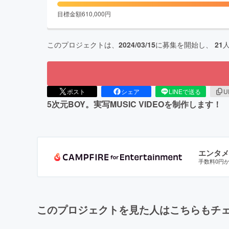
目標金額
610,000
円
このプロジェクトは、
2024/03/15
に募集を開始し、
21
ポスト
シェア
LINEで送る
U
5次元BOY。実写MUSIC VIDEOを制作します！
エンタメ
手数料0円
このプロジェクトを見た人はこちらもチ