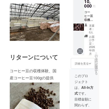
10,
商品開
封前に
000
円
は必ず
コー
お届け
ヒー豆
のリ
収穫体
ターン
験 実施
に貼付
支援
場所は
された
者：
豊川市
ラベル
0人
御津町
や注意
お届
です。
書きを
け予
実施場
ご確認
定：
所まで
2026
くださ
年05
の交通
い。
こ
月
費は支
リターンについて
の
リ
援者で
タ
ー
ご負担
ン
詳細を見る
を
くださ
選
択
コーヒー豆の収穫体験、国
い。 ・
す
る
実施概
このプロ
産コーヒー豆100gの提供
要：
ジェクト
2026年
5月頃に
は、
All-In方
僕たち
式
です。
と一緒
に収穫
目標金額に
の体験
関わらず、
ができ