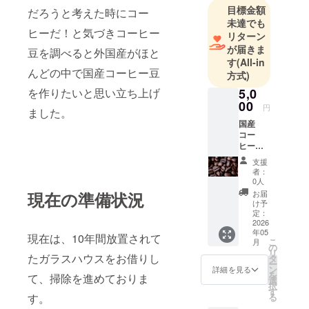
目標金額
だろうと考えた時にコー
未達でも
ヒーだ！と気づきコーヒー
リターン
が届きま
豆を調べると外国産がほと
す
(All-in
んどの中で国産コーヒー豆
方式)
を作りたいと思い立ち上げ
5,0
00
円
ました。
国産
コー
ヒー豆
50gをお
支援
届けし
者：
ます。
0人
「原材
現在の準備状況
お届
料及び
け予
添加物
定：
等の食
2026
年05
品表示
現在は、10年間放置されて
こ
月
はお届
の
リ
け商品
たガラスハウスをお借りし
タ
ー
のラベ
ン
詳細を見る
を
て、掃除を進めておりま
ルに表
選
択
記され
す
す。
る
ます。