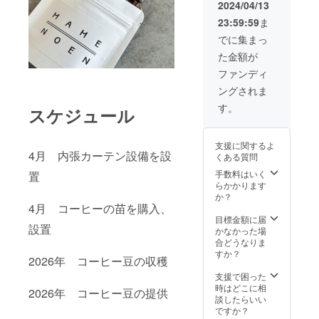
ます。
2024/04/13
・有効
23:59:59
ま
期限：
2026年
でに集まっ
6月中旬
た金額が
まで ・
受講方
ファンディ
法：体
ングされま
験を希
望した
す。
スケジュール
い方は
お問い
合わせ
支援に関するよ
してい
4月 内張カーテン設備を設
くある質問
ただ
き、そ
手数料はいく
置
の後ハ
らかかります
ウスの
か？
ある住
4月 コーヒーの苗を購入、
所をお
目標金額に届
設置
送りし
かなかった場
ます。
合どうなりま
国産
すか？
2026年 コーヒー豆の収穫
コー
ヒー豆
支援で困った
100g
時はどこに相
2026年 コーヒー豆の提供
「原材
談したらいい
料及び
ですか？