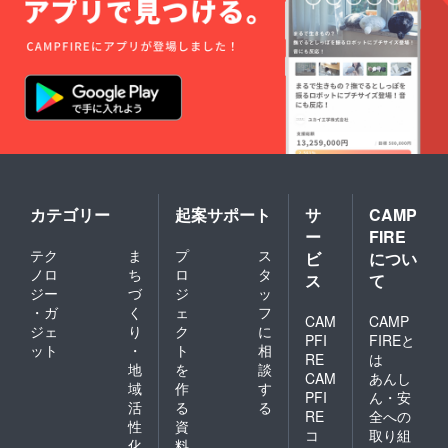
カテゴリー
起案サポート
サ
CAMP
ー
FIRE
テク
ま
プ
ス
ビ
につい
ノロ
ち
ロ
タ
ス
て
ジー
づ
ジ
ッ
・ガ
く
ェ
フ
CAM
CAMP
ジェ
り
ク
に
PFI
FIREと
ット
・
ト
相
RE
は
地
を
談
CAM
あんし
域
作
す
PFI
ん・安
活
る
る
RE
全への
性
資
コ
取り組
化
料