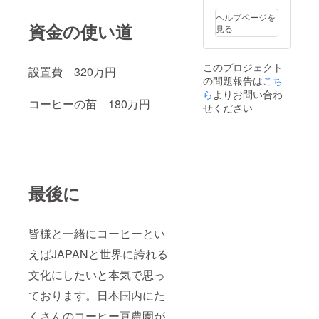
添加物
等の食
ヘルプページを
品表示
資金の使い道
見る
はお届
け商品
のラベ
このプロジェクト
ルに表
設置費 320万円
の問題報告は
こち
記され
ます。
ら
よりお問い合わ
コーヒーの苗 180万円
商品開
せください
封前に
は必ず
お届け
のリ
ターン
に貼付
された
最後に
ラベル
や注意
書きを
ご確認
皆様と一緒にコーヒーとい
くださ
い。
えばJAPANと世界に誇れる
文化にしたいと本気で思っ
ております。日本国内にた
くさんのコーヒー豆農園が