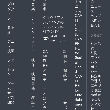
ミュ
み
プロ
音
請
ニ
ニュー
ダク
楽
求
ティ
ス
ト
CAM
ヘルプ
クラウドファ
フー
チ
PFI
お問い
ンディングの
ド・
ャ
RE
合わせ
ノウハウを無
飲食
レ
Crea
料で学ぼう
店
ン
tion
各種規定
CAMPFIRE
ジ
CAM
アカデミー
アニ
ス
利用規
PFI
メ・
ポ
約
RE
漫画
ー
CA
説
細則
for
ツ
MP
明
プライ
Soci
ファ
映
FI
会
バシー
al
ッ
像
RE
・
ポリ
Goo
ショ
・
ア
相
シー
d
ン
映
カ
談
特定商
CAM
画
デ
会
取引法
PFI
ゲー
書
ミ
に基づ
RE
ム・
籍
ー
く表記
for
サー
・
と
情報セ
Ente
ビス
雑
は
キュリ
rtain
開発
誌
ク
サ
ティ方
men
出
ラ
ポ
針
t