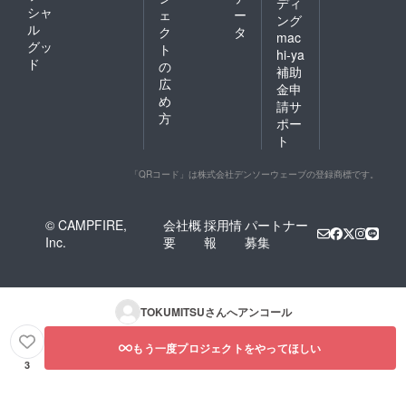
ディ
シャ
ェ
ー
ング
ル
ク
タ
mac
グッ
ト
hi-ya
ド
の
補助
広
金申
め
請サ
方
ポー
ト
「QRコード」は株式会社デンソーウェーブの登録商標です。
© CAMPFIRE,
会社概
採用情
パートナー
Inc.
要
報
募集
TOKUMITSU
さんへアンコール
もう一度プロジェクトをやってほしい
3