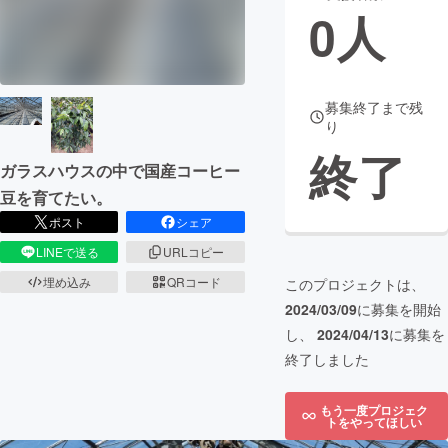
0
人
まちづくり・地域活性化
CAMPFIRE for Social Good
CAMPFIRE Creation
募集終了まで残
り
CAMPFIREふるさと納税
machi-ya
コミュニティ
終了
ガラスハウスの中で国産コーヒー
豆を育てたい。
ポスト
シェア
LINEで送る
URLコピー
埋め込み
QRコード
このプロジェクトは、
2024/03/09
に募集を開始
し、
2024/04/13
に募集を
終了しました
もう一度プロジェク
トをやってほしい