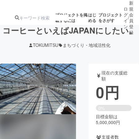
新
ロ
規
グ
会
プロジェクトを掲
はじ
プロジェクト
/
載するには
める
をさがす
イ
員
ン
登
コーヒーといえばJAPANにしたい。
録
TOKUMITSU
まちづくり・地域活性化
人気のプロ
注目のリ
注目の新着プロ
募集終了が近いプ
もうすぐ公開
ジェクト
ターン
ジェクト
ロジェクト
されます
現在の支援総
額
アート・写真
音楽
0
円
テクノロジー・ガジェット
ゲーム・サ
0%
目標金額は
映像・映画
書籍・雑誌
5,000,000円
ビジネス・起業
チャレンジ
支援者数