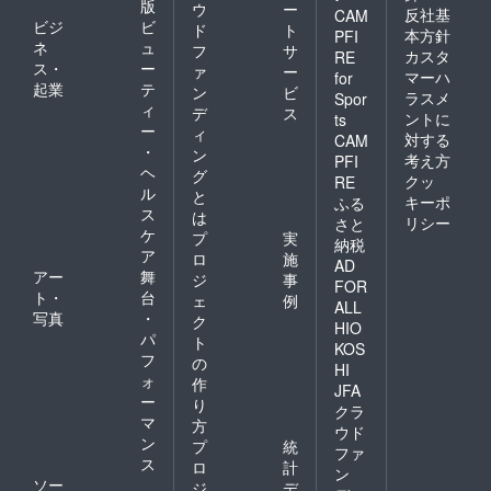
版
ウ
ー
反社基
CAM
ビジ
ビ
ド
ト
本方針
PFI
ネ
ュ
フ
サ
カスタ
RE
ス・
ー
ァ
ー
マーハ
for
起業
テ
ン
ビ
ラスメ
Spor
ィ
デ
ス
ントに
ts
ー
ィ
対する
CAM
・
ン
考え方
PFI
ヘ
グ
クッ
RE
ル
と
キーポ
ふる
ス
は
リシー
さと
ケ
プ
実
納税
ア
ロ
施
AD
アー
舞
ジ
事
FOR
ト・
台
ェ
例
ALL
写真
・
ク
HIO
パ
ト
KOS
フ
の
HI
ォ
作
JFA
ー
り
クラ
マ
方
ウド
ン
プ
統
ファ
ス
ロ
計
ン
ソー
ジ
デ