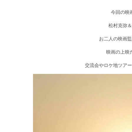
今回の映
松村克弥＆
お二人の映画監
映画の上映
交流会やロケ地ツアー