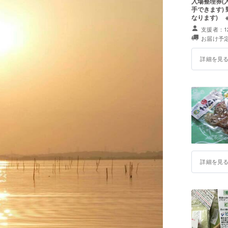
入場整理券(
手できます)
なります) 
【なめが
☆魔女ま
支援者：1
お届け予定
☆湖魔女
☆映画「
詳細を見
☆なめが
詳細を見