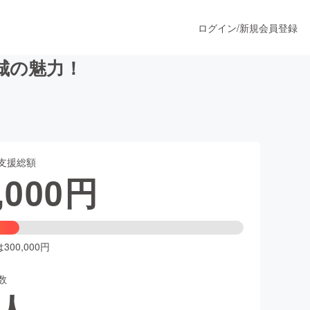
ログイン
/
新規会員登録
城の魅力！
うすぐ公開されます
支援総額
プロダクト
,000
円
ファッション
スポーツ
00,000円
数
ア
ソーシャルグッド
人