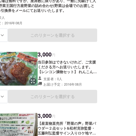
入場は無料ですが、座席数に限りがあり、一般に先駆けて入
 野菜王国行方産野菜の詰め合わせ(野菜は会場でのお渡しと
※引換券をメールにてお送りいたします。
た湖魔女委員会 実績】
つりinなめがた
2人
：2016年08月
のこみせ
花蓮〜かれん〜」上映会
このリターンを選択する
る
たハロウィン
3,000
円
当日参加はできないけれど、ご支援
くださる方へお送りいたします。
【レンコン漬物セット】 れんこん漬
(昆布入り) かたいもん３兄弟(ピリッ
支援者：0人
としょうゆ風味、ごぼう長男、れん
お届け予定：2016年08月
こん次 男、きくいも三男) 夕焼け恋
婚物語(れんこんのキムチ漬け)
このリターンを選択する
る
3,000
円
【産直物直売所「野菜の声」野菜パ
ウダー２点セット&松村克弥監督・
五藤利弘監督サイン入りロケ地マッ