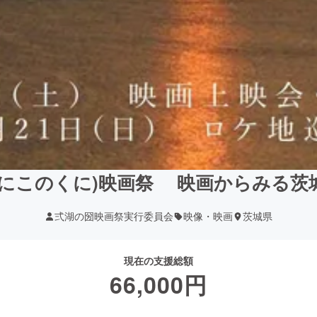
(にこのくに)映画祭 映画からみる茨
弍湖の圀映画祭実行委員会
映像・映画
茨城県
現在の支援総額
66,000
円