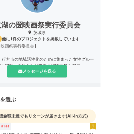
弍湖の圀映画祭実行委員会
茨城県
他に1件のプロジェクトを掲載しています
圀映画祭実行委員会】
夏、行方市の地域活性化のために集まった女性グルー
がた湖魔女委員会】が弐湖の國映画祭を開催。
メッセージを送る
、映画館のない街で映画の上映だけでなく、ロケ地
ーなども開催し、遠方からの観客をも呼び込み、大
めました。
を選ぶ
第2回の開催を企画していましたが、女性の小規模
プゆえ、なかなか開催できずにいました。さらに、
標金額未達でもリターンが届きます
(All-in方式)
で、映画祭の開催どころではなくなっていました
は、行方市文化協会の方々のお力添えをいただき、
残り
188
る運びとなりました。