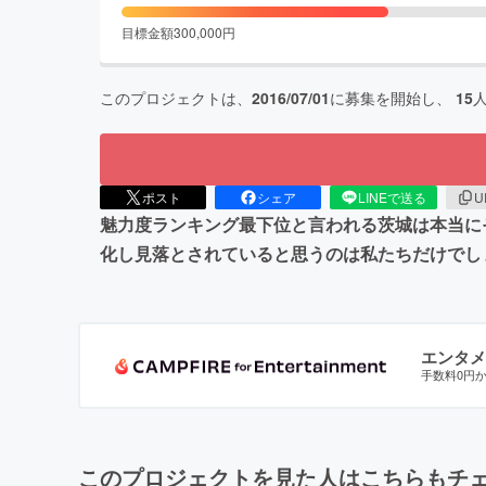
目標金額
300,000
円
このプロジェクトは、
2016/07/01
に募集を開始し、
15
ポスト
シェア
LINEで送る
U
魅力度ランキング最下位と言われる茨城は本当に
化し見落とされていると思うのは私たちだけでし
エンタメ
手数料0円
このプロジェクトを見た人はこちらもチ