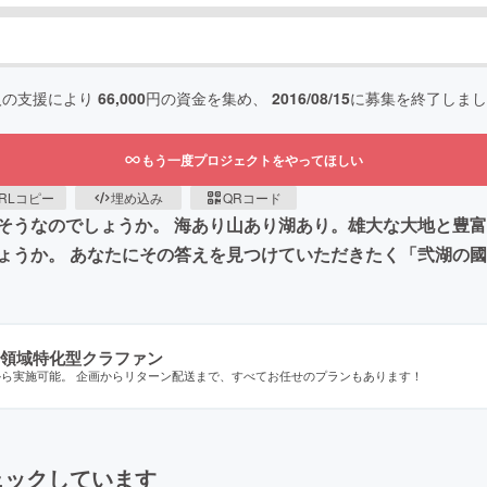
人の支援により
66,000
円の資金を集め、
2016/08/15
に募集を終了しまし
もう一度プロジェクトをやってほしい
RLコピー
埋め込み
QRコード
そうなのでしょうか。 海あり山あり湖あり。雄大な大地と豊富
ょうか。 あなたにその答えを見つけていただきたく「弐湖の國
領域特化型クラファン
から実施可能。 企画からリターン配送まで、すべてお任せのプランもあります！
ェックしています