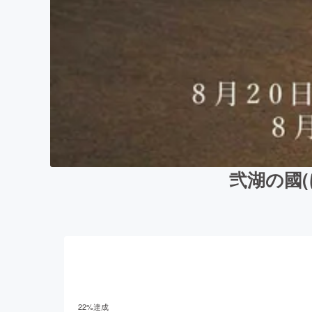
弐湖の國
22
%達成