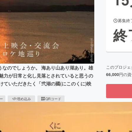
募集終
CAMPFIRE for Social Good
CAMPFIRE Creation
終
CAMPFIREふるさと納税
machi-ya
コミュニティ
このプロジェ
うなのでしょうか。 海あり山あり湖あり。雄
66,000
円の資
 魅力が日常と化し見落とされていると思うの
けていただきたく「弐湖の國(にこのくに)映
ピー
埋め込み
QRコード