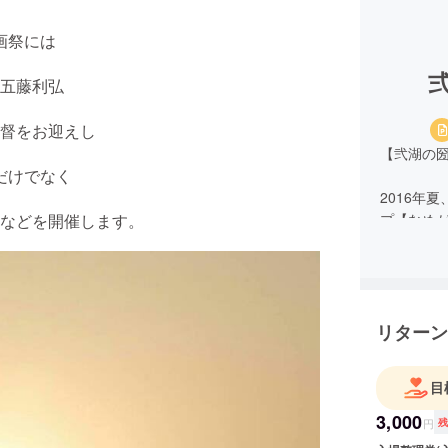
画祭には
五藤利弘
督をお迎えし
【弐湖の
だけでなく
2016年
などを開催します。
プ【なめ
第1回は
巡りツア
成功を収
リターン
その後、
のグルー
目
コロナ渦
が、今回
3,000
円
開催でき