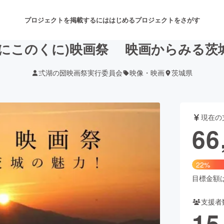
プロジェクトを掲載するには
はじめる
プロジェクトをさがす
(にこのくに)映画祭 映画からみる茨
弍湖の圀映画祭実行委員会
映像・映画
茨城県
注目のリターン
注目の新着プロジェクト
募集終了が近いプロジェクト
も
現在の
音楽
舞台・パフォーマンス
66
ゲーム・サービス開発
フード・飲食店
22%
書籍・雑誌出版
アニメ・漫画
目標金額は3
支援者
チャレンジ
ビューティー・ヘルスケ
15