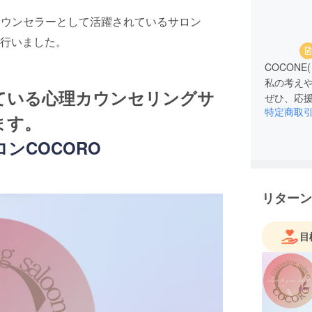
カウンセラーとして活躍されているサロン
行いました。
COCON
私の考え
ている心理カウンセリングサ
ぜひ、応
特定商取
ます。
ンCOCORO
リターン
目