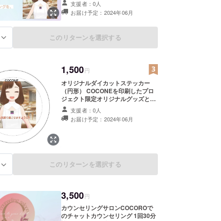
支援者：0人
お届け予定：2024年06月
このリターンを選択する
る
1,500
円
オリジナルダイカットステッカー
（円形） COCONEを印刷したプロ
ジェクト限定オリジナルグッズとな
ります。 ノートPCやスマホ、ボト
支援者：0人
ルや楽器、お気に入りのアイテムを
お届け予定：2024年06月
オリジナルステッカーでカスタマイ
ズしましょう！ 厚手の塩化ビニール
素材で水濡れや汚れにも強く、再剥
離できるところも嬉しいポイントで
す。 上記の通り実用性を兼ね備えた
アイテムとなります。 ぜひ、
このリターンを選択する
る
COCONEを推して頂けますと幸い
です。 ※画像については、イメージ
となります。 リターン価格には送料
300円が含まれております。ご了承
3,500
円
頂けますと幸いです。
カウンセリングサロンCOCOROで
のチャットカウンセリング 1回30分