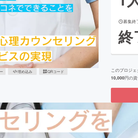
募集終
CAMPFIRE for Social Good
CAMPFIRE Creation
終
CAMPFIREふるさと納税
machi-ya
コミュニティ
このプロジェ
ピー
埋め込み
QRコード
10,000
円の資