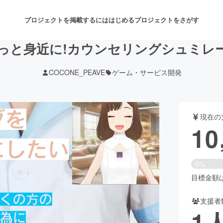
プロジェクトを掲載するには
はじめる
プロジェクトをさがす
っと身近に!カウンセリングシュミレ
COCONE_PEAVE
ゲーム・サービス開発
注目のリターン
注目の新着プロジェクト
募集終了が近いプロジェクト
も
現在の
音楽
舞台・パフォーマンス
10
ゲーム・サービス開発
フード・飲食店
0%
書籍・雑誌出版
アニメ・漫画
目標金額は3
支援者
チャレンジ
ビューティー・ヘルスケ
1