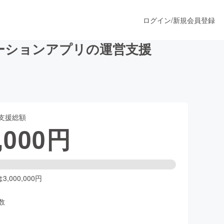
ログイン
/
新規会員登録
ーションアプリの運営支援
うすぐ公開されます
支援総額
プロダクト
,000
円
ファッション
スポーツ
,000,000円
数
ア
ソーシャルグッド
人