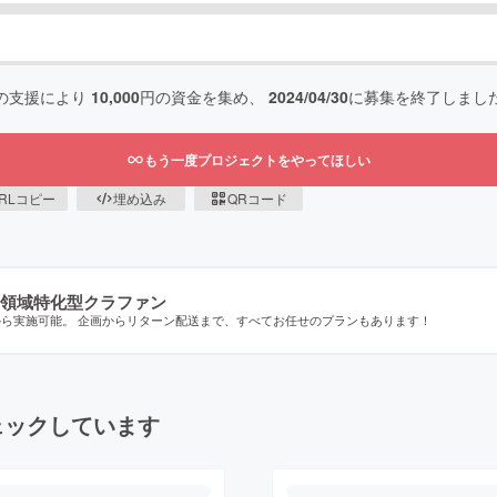
の支援により
10,000
円の資金を集め、
2024/04/30
に募集を終了しまし
もう一度プロジェクトをやってほしい
RLコピー
埋め込み
QRコード
領域特化型クラファン
から実施可能。 企画からリターン配送まで、すべてお任せのプランもあります！
ェックしています