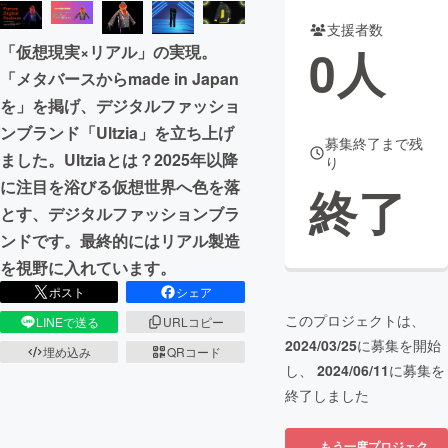
支援者数
まちづくり・地域活性化
0
人
「仮想現実×リアル」の実現。
「メタバースからmade in Japan
CAMPFIRE for Social Good
CAMPFIRE Creation
を」を掲げ、デジタルファッショ
CAMPFIREふるさと納税
machi-ya
コミュニティ
ンブランド「Ultzia」を立ち上げ
募集終了まで残
ました。Ultziaとは？2025年以降
り
に注目を浴びる仮想世界へ色を落
終了
とす、デジタルファッションブラ
ンドです。最終的にはリアル製造
を視野に入れています。
ポスト
シェア
このプロジェクトは、
LINEで送る
URLコピー
2024/03/25
に募集を開始
埋め込み
QRコード
し、
2024/06/11
に募集を
終了しました
もう一度プロジェク