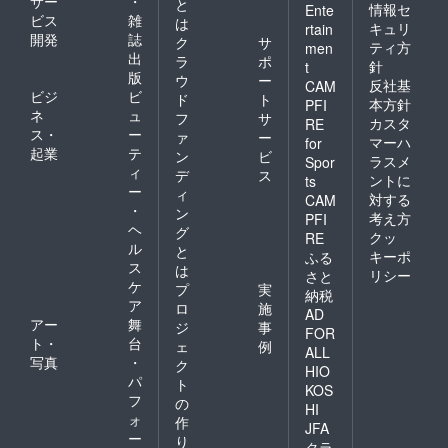
サー
・
と
情報セ
Ente
ビス
雑
は
キュリ
rtain
開発
誌
ク
サ
ティ方
men
出
ラ
ポ
針
t
版
ウ
ー
反社基
CAM
ビジ
ビ
ド
ト
本方針
PFI
ネ
ュ
フ
サ
カスタ
RE
ス・
ー
ァ
ー
マーハ
for
起業
テ
ン
ビ
ラスメ
Spor
ィ
デ
ス
ントに
ts
ー
ィ
対する
CAM
・
ン
考え方
PFI
ヘ
グ
クッ
RE
ル
と
キーポ
ふる
ス
は
リシー
さと
ケ
プ
実
納税
ア
ロ
施
AD
アー
舞
ジ
事
FOR
ト・
台
ェ
例
ALL
写真
・
ク
HIO
パ
ト
KOS
フ
の
HI
ォ
作
JFA
ー
り
クラ