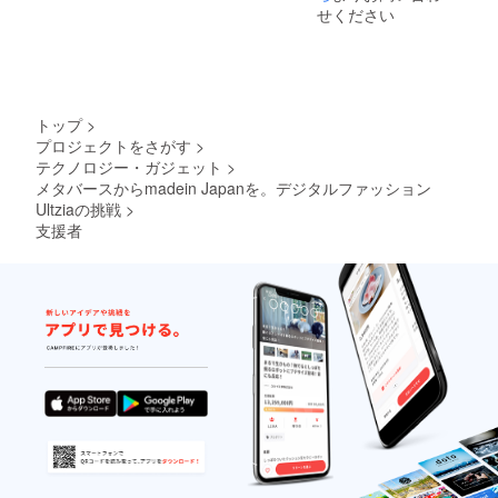
ウント
せください
リンク
・
Twitter
アカウ
ントの
リンク
トップ
>
を備考
プロジェクトをさがす
>
欄にご
テクノロジー・ガジェット
>
記入く
ださ
メタバースからmadein Japanを。デジタルファッション
い。
Ultziaの挑戦
>
支援者