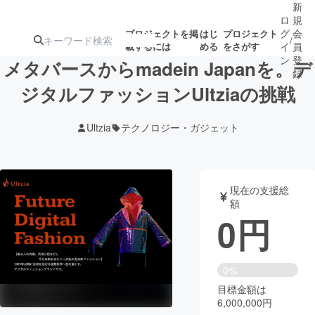
新
ロ
規
グ
会
プロジェクトを掲
はじ
プロジェクト
/
載するには
める
をさがす
イ
員
ン
登
メタバースからmadein Japanを。デ
録
ジタルファッションUltziaの挑戦
人気のプロ
注目のリ
注目の新着プロ
募集終了が近いプ
もうすぐ公開
Ultzia
テクノロジー・ガジェット
ジェクト
ターン
ジェクト
ロジェクト
されます
アート・写真
音楽
現在の支援総
額
0
円
テクノロジー・ガジェット
ゲーム・サ
映像・映画
書籍・雑誌
0%
目標金額は
6,000,000円
ビジネス・起業
チャレンジ