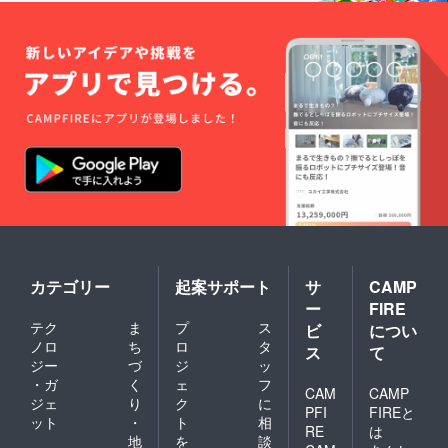
カテゴリー
起案サポート
サ
CAMP
ー
FIRE
テク
ま
プ
ス
ビ
につい
ノロ
ち
ロ
タ
ス
て
ジー
づ
ジ
ッ
・ガ
く
ェ
フ
CAM
CAMP
ジェ
り
ク
に
PFI
FIREと
ット
・
ト
相
RE
は
地
を
談