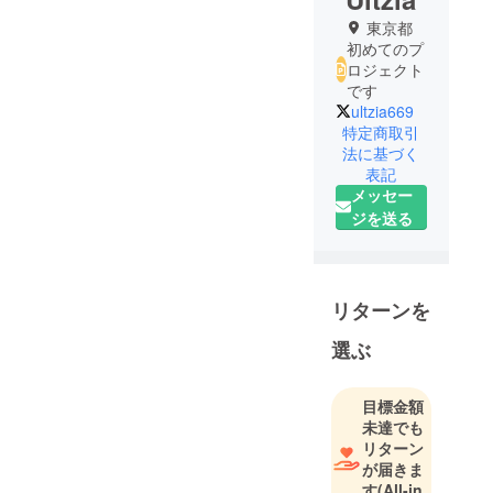
東京都
初めてのプ
ロジェクト
です
ultzia669
特定商取引
法に基づく
表記
メッセー
ジを送る
リターンを
選ぶ
目標金額
未達でも
リターン
が届きま
す
(All-in