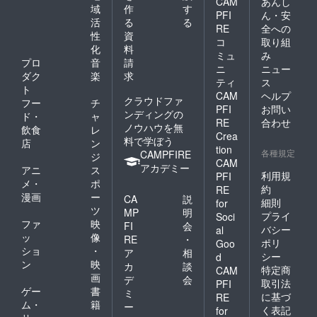
CAM
あんし
域
作
す
PFI
ん・安
活
る
る
RE
全への
性
資
コ
取り組
化
料
ミュ
み
プロ
音
請
ニ
ニュー
ダク
楽
求
ティ
ス
ト
CAM
ヘルプ
クラウドファ
フー
チ
PFI
お問い
ンディングの
ド・
ャ
RE
合わせ
ノウハウを無
飲食
レ
Crea
料で学ぼう
店
ン
tion
各種規定
CAMPFIRE
ジ
CAM
アカデミー
アニ
ス
利用規
PFI
メ・
ポ
約
RE
漫画
ー
CA
説
細則
for
ツ
MP
明
プライ
Soci
ファ
映
FI
会
バシー
al
ッ
像
RE
・
ポリ
Goo
ショ
・
ア
相
シー
d
ン
映
カ
談
特定商
CAM
画
デ
会
取引法
PFI
ゲー
書
ミ
に基づ
RE
ム・
籍
ー
く表記
for