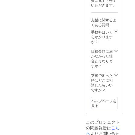
費に充てさせて
につい
いただきます。
て：支
援者様
の交通
支援に関するよ
費や滞
くある質問
在費は
各自で
手数料はいく
ご負担
らかかります
くださ
か？
い。 ・
支援者
目標金額に届
様との
かなかった場
連絡方
合どうなりま
法：詳
すか？
細は
メール
支援で困った
で連絡
時はどこに相
しま
談したらいい
す。 必
ですか？
読 ・メ
タマス
ヘルプページを
クの
見る
ウォ
レット
アドレ
このプロジェクト
ス ・
の問題報告は
Opense
こち
aのアカ
ら
よりお問い合わ