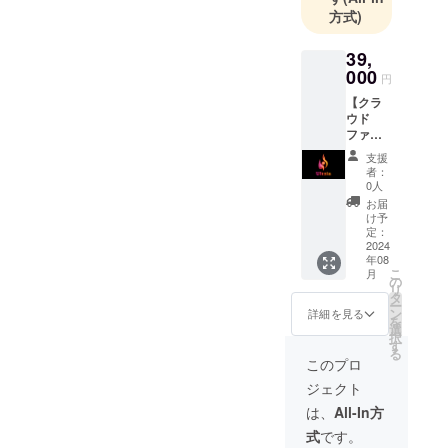
方式)
39,
000
円
【クラ
ウド
ファン
ディン
支援
グ専用
者：
限定
0人
NFT作
お届
品】 ク
け予
ラウド
定：
ファン
2024
年08
ディン
こ
月
グ支援
の
リ
者専用
タ
ー
のUltzia
ン
詳細を見る
を
作品を
選
択
提供し
す
る
ます。
このプロ
●クラ
ジェクト
ファン
限定
は、
All-In方
NFT1作
式
です。
品をエ