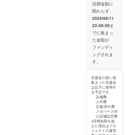
アド
目標金額に
ロップ
関わらず、
●リアル
店舗実
2024/06/11
現後、
23:59:59
ま
POPUP
ストア
でに集まっ
（限定
た金額が
販売）
展開時
ファンディ
に優先
ングされま
入店
【記載
す。
例】 ・
日時：
2026年
支援金の使い道
1月頃の
集まった支援金
開催 ・
は以下に使用す
場所：
る予定です。
関東近
設備費
郊 を予
人件費
定して
広報/宣伝費
おりま
メタバース内
す。 ・
の店舗設営費
支援者
※目標金額を超
様の交
えた場合はプロ
通費や
ジェクトの運営
滞在費