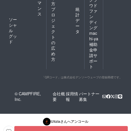
マ
方
ウド
ン
プ
統
ファ
ス
ロ
計
ン
ソー
ジ
デ
ディ
シャ
ェ
ー
ング
ル
ク
タ
mac
グッ
ト
hi-ya
ド
の
補助
広
金申
め
請サ
方
ポー
ト
「QRコード」は株式会社デンソーウェーブの登録商標です。
© CAMPFIRE,
会社概
採用情
パートナー
Inc.
要
報
募集
Ultzia
さんへアンコール