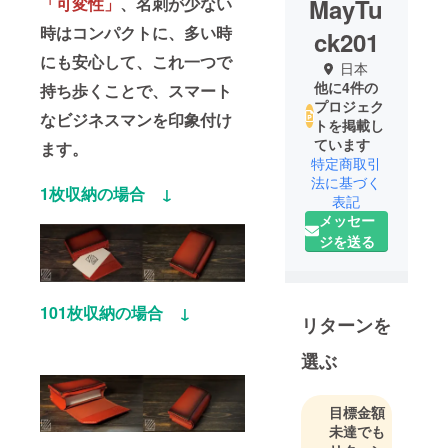
MayTu
「可変性」
、名刺が少ない
時はコンパクトに、多い時
ck201
にも安心して、これ一つで
日本
他に4件の
持ち歩くことで、スマート
プロジェク
なビジネスマンを印象付け
トを掲載し
ています
ます。
特定商取引
法に基づく
1枚収納の場合 ↓
表記
メッセー
ジを送る
101枚収納の場合 ↓
リターンを
選ぶ
目標金額
未達でも