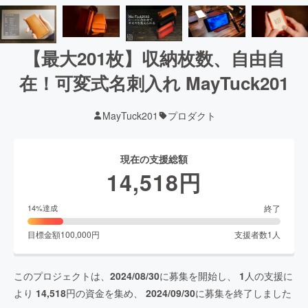
【最大201枚】収納枚数、自由自
在！可変式名刺入れ MayTuck201
MayTuck201
プロダクト
現在の支援総額
14,518
円
終了
14
%達成
目標金額
100,000
円
支援者数
1
人
このプロジェクトは、
2024/08/30
に募集を開始し、
1
人の支援に
より
14,518
円の資金を集め、
2024/09/30
に募集を終了しました