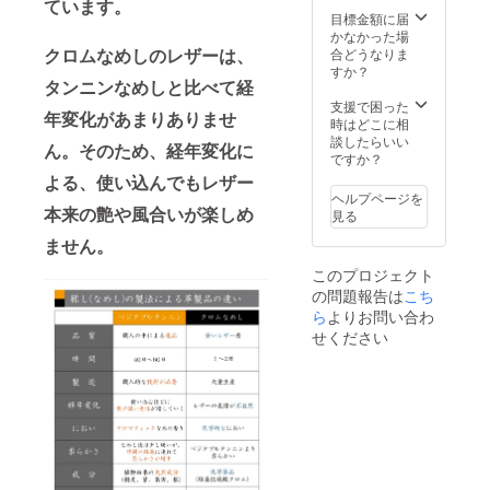
了承く
ています。
求書発
ある場
あり
サイズ/
すが、
目標金額に届
ださ
行事業
合もあ
（日本
重量：
使い込
かなかった場
い。 ※
者登録
ります
語） 〇
W 106
むほど
クロムなめしのレザーは、
合どうなりま
ご注文
番号：
のでご
保証：
㎜ × D
に表層
すか？
状況、
なし
タンニンなめしと比べて経
了承く
あり（3
66㎜ ×
が磨か
使用部
ださい
か月）
H 12.5
れ、シ
支援で困った
材の供
年変化があまりありませ
・表層
〇 使用
㎜(最
ワや傷
時はどこに相
給状
のキメ
方法、
小)、H
がきに
談したらいい
況、製
ん。そのため、経年変化に
が細か
使用上
53.0㎜
ならな
ですか？
造工程
い為、
の注意
(最大) /
くなり
上の都
よる、使い込んでもレザー
使い初
事項 ・
約48g
ます ・
合等に
ヘルプページを
めに革
表層に
〇 素
二重に
本来の艶や風合いが楽しめ
より出
見る
の素材
加工の
材：ベ
検品検
荷時期
本来の
ない染
ジタブ
ません。
査をし
が遅れ
シワや
料仕上
ルタン
ており
る場合
このプロジェクト
傷が目
げの革
ニンア
ますの
があり
の問題報告は
立ちや
になり
ルゼン
こち
で、通
ます。
すく
ます ・
チンレ
常使用
ら
よりお問い合わ
※適格請
なって
素材の
ザー 〇
で何年
求書発
せください
おりま
塗料の
取扱説
もご使
行事業
すが、
為、色
明書：
用頂く
者登録
使い込
落ちが
あり
事が出
番号：
むほど
ある場
（日本
来ます
なし
に表層
合もあ
語） 〇
が、強
が磨か
ります
保証：
い力を
れ、シ
のでご
あり（3
加えな
ワや傷
了承く
か月）
いでく
がきに
ださい
〇 使用
ださ