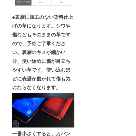
ならな
・表層
方法、
い。 ※
くなり
のキメ
使用上
皆様の
ます ・
が細か
の注意
ご支援
※表層に加工のない染料仕上
二重に
い為、
事項 ・
により
検品検
使い初
表層に
量産効
げの革になります。シワや
査をし
めに革
加工の
率が向
ており
の素材
ない染
上した
傷などもそのままの革です
ますの
本来の
料仕上
場合、
ので、予めご了承くださ
で、通
シワや
げの革
正規販
常使用
傷が目
になり
売価格
い。表層のキメが細かい
で何年
立ちや
ます ・
が販売
もご使
すく
素材の
予定価
分、使い始めに傷が目立ち
用頂く
なって
塗料の
格より
事が出
おりま
為、色
下がる
やすい革です。使い込むほ
来ます
すが、
落ちが
可能性
が、強
使い込
ある場
もござ
どに表層が磨かれて傷も気
い力を
むほど
合もあ
いま
加えな
に表層
ります
にならなくなります。
す。 ※
いでく
が磨か
のでご
デザイ
ださ
れ、シ
了承く
ン・仕
い。 ※
ワや傷
ださい
様は変
皆様の
がきに
・表層
更にな
ご支援
ならな
のキメ
る可能
により
くなり
が細か
性もご
量産効
ます ・
い為、
ざいま
率が向
二重に
使い初
す。ご
上した
検品検
めに革
了承く
一番小さくすると、カバン
場合、
査をし
の素材
ださ