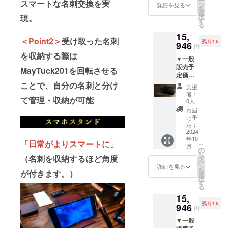
ー
いま
スマートな名刺交換を実
【セッ
(最大) /
ン
方法、
詳細を見る
ださい
ワや傷
加えな
を
す。 ※
ト内
約48g
選
使用上
・表層
がきに
いでく
択
現。
デザイ
容】
〇 素
す
の注意
のキメ
ならな
ださ
る
ン・仕
MayTuc
材：ベ
事項 ・
が細か
くなり
い。 ※
様は変
15,
k201 ×
ジタブ
表層に
い為、
ます ・
＜Point2＞
受け取った名刺
皆様の
更にな
残り15
1個（レ
946
ルタン
加工の
使い初
円
二重に
ご支援
る可能
ディッ
ニンア
ない染
を収納する際は
めに革
検品検
により
性もご
▼一般
シュブ
ルゼン
料仕上
の素材
査をし
量産効
ざいま
販売予
ラウ
チンレ
MayTuck201を回転させる
げの革
本来の
ており
率が向
す。ご
定価格
ン） <
ザー 〇
になり
シワや
ますの
上した
了承く
23,800
ことで、自分の名刺と分け
商品情
取扱説
ます ・
傷が目
支援
で、通
場合、
ださ
円（税
報> 〇
明書：
素材の
者：
立ちや
常使用
正規販
い。 ※
て管理・収納が可能
込・送
サイズ/
あり
0人
塗料の
すく
で何年
売価格
ご注文
料込）
重量：
（日本
為、色
お届
なって
もご使
が販売
状況、
→33%
W 106
語） 〇
け予
落ちが
おりま
用頂く
予定価
使用部
OFF
㎜ × D
定：
保証：
ある場
すが、
事が出
格より
材の供
15,946
2024
66㎜ ×
あり（3
合もあ
使い込
来ます
下がる
給状
年10
円（税
H 12.5
か月）
「日常がよりスマートに」
ります
むほど
が、強
こ
可能性
月
況、製
込・送
㎜(最
の
〇 使用
のでご
に表層
い力を
リ
もござ
造工程
料込）
小)、H
（名刺を収納するほど角度
タ
方法、
了承く
が磨か
加えな
ー
いま
上の都
【セッ
53.0㎜
ン
使用上
詳細を見る
ださい
れ、シ
いでく
を
す。 ※
合等に
が付きます。）
ト内
(最大) /
選
の注意
・表層
ワや傷
ださ
択
デザイ
より出
容】
約48g
す
事項 ・
のキメ
がきに
い。 ※
る
ン・仕
荷時期
MayTuc
〇 素
表層に
が細か
ならな
皆様の
様は変
が遅れ
15,
k201 ×
材：ベ
加工の
い為、
くなり
ご支援
更にな
る場合
残り15
1個
946
ジタブ
ない染
使い初
円
ます ・
により
る可能
があり
（カー
ルタン
料仕上
めに革
二重に
量産効
性もご
ます。
▼一般
ムブ
ニンア
げの革
の素材
検品検
率が向
ざいま