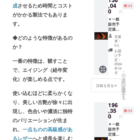
138
加工の
い為、
くなり
ご支援
更にな
る場合
5個（お
,04
成
させるため時間とコスト
よっ
ない染
使い初
残り3
ます ・
により
る可能
があり
好きな
て、お
0
料仕上
めに革
二重に
円
量産効
性もご
ます。
がかかる製法でもありま
色5個選
好きな
げの革
の素材
検品検
率が向
ざいま
※適格請
択）
▼一般
色をお
になり
本来の
査をし
上した
す。
す。ご
求書発
★★備
販売予
選びい
ます ・
シワや
ており
場合、
了承く
行事業
考欄に
定価格
ただき
素材の
傷が目
ますの
正規販
ださ
者登録
ご希望
238,000
ます。
塗料の
立ちや
で、通
支援
◆どのような特徴があるの
売価格
い。 ※
番号：
の色を5
円（税
各色
為、色
すく
者：
常使用
が販売
ご注文
なし
個分ご
込・送
の残数
落ちが
0人
か？
なって
で何年
予定価
状況、
記入く
料込）
によっ
ある場
おりま
お届
もご使
格より
使用部
ださい
→42%
ては、
合もあ
け予
すが、
用頂く
下がる
材の供
★★ <
OFF
お選び
定：
一番の特徴は、鞣すこと
ります
使い込
事が出
可能性
給状
注意事
138,040
2024
いただ
のでご
むほど
来ます
もござ
況、製
年10
で、エイジング（経年変
項> ※プ
円（税
けない
了承く
に表層
が、強
いま
こ
造工程
月
ロジェ
込・送
色があ
の
ださい
が磨か
い力を
す。 ※
リ
上の都
化）が楽しめる点です。
クト終
料込）
る場合
タ
・表層
れ、シ
加えな
デザイ
ー
合等に
了時点
【セッ
がござ
ン
のキメ
詳細を見る
ワや傷
いでく
ン・仕
を
より出
での在
ト内
いま
選
が細か
がきに
ださ
使い込むほどに柔らかくな
様は変
択
荷時期
庫の状
容】
す。 <
す
い為、
ならな
い。 ※
更にな
る
が遅れ
況に
MayTuc
商品情
使い初
くなり
り、美しい古艶が徐々に出
皆様の
る可能
る場合
196
よっ
k201 ×
報> 〇
めに革
ます ・
ご支援
性もご
があり
て、お
10個
,35
サイズ/
現し、色合いや濃淡に独特
の素材
二重に
残り2
により
ざいま
ます。
好きな
（お好
重量：
0
本来の
検品検
量産効
円
す。ご
※適格請
色をお
きな色
のバリエーションが生ま
W 106
シワや
査をし
率が向
了承く
求書発
選びい
を10個
▼一般
㎜ × D
傷が目
ており
上した
ださ
行事業
れ、
一点ものの高級感があ
ただき
選択）
販売予
66㎜ ×
立ちや
ますの
場合、
い。 ※
者登録
ます。
★★備
定価格
H 12.5
すく
で、通
正規販
ご注文
るレザー
へと成長を楽しむ
番号：
各色
考欄に
357,000
㎜(最