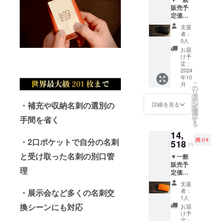
シュブ
販売予
ラウ
定価格
ン） <
23,800
商品情
支援
円（税
報> 〇
者：
込・送
サイズ/
0人
料込）
重量：
お届
→39%
W 106
け予
OFF
㎜ × D
定：
14,518
2024
66㎜ ×
年10
円（税
H 12.5
こ
月
込・送
㎜(最
の
リ
料込）
小)、H
タ
ー
【セッ
53.0㎜
ン
・補充や収納名刺の選別の
詳細を見る
を
ト内
(最大) /
選
択
容】
手間を省く
約48g
す
る
MayTuc
〇 素
14,
k201 ×
材：ベ
・2口ポケットで自分の名刺
残り4
1個
518
ジタブ
円
（カー
ルタン
と受け取った名刺の別口管
▼一般
ムブ
ニンア
販売予
ラッ
ルゼン
理
定価格
ク） <
チンレ
23,800
商品情
ザー 〇
支援
円（税
報> 〇
取扱説
者：
・展示会など多くの名刺交
込・送
サイズ/
明書：
1人
料込）
重量：
換シーンにも対応
あり
お届
→39%
W 106
（日本
け予
OFF
㎜ × D
定：