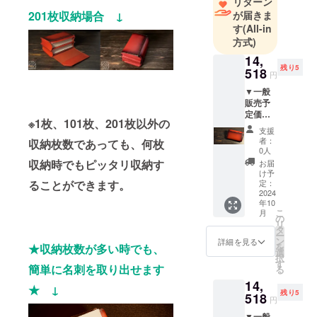
リターン
201枚収納場合 ↓
が届きま
す
(All-in
方式)
14,
残り5
518
円
▼一般
販売予
定価格
※1枚、101枚、201枚以外の
23,800
支援
円（税
者：
収納枚数であっても、何枚
込・送
0人
料込）
収納時でもピッタリ収納す
お届
→39%
け予
OFF
定：
ることができます。
14,518
2024
年10
円（税
こ
月
込・送
の
リ
料込）
タ
ー
【セッ
ン
詳細を見る
を
★収納枚数が多い時でも、
ト内
選
択
容】
す
簡単に名刺を取り出せます
る
MayTuc
14,
k201 ×
★ ↓
残り5
1個（レ
518
円
ディッ
▼一般