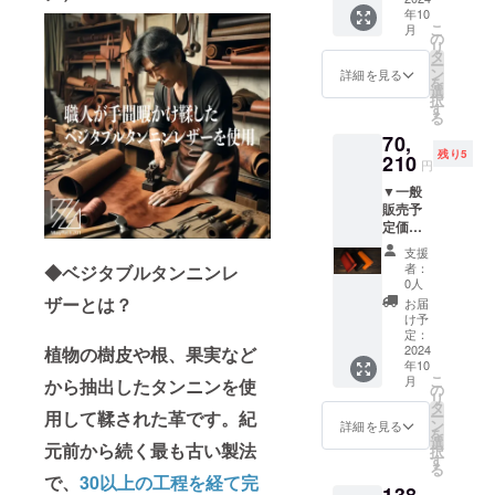
H 12.5
保証：
合もあ
むほど
事が出
下がる
況、製
年10
円（税
㎜(最
あり（3
ります
に表層
来ます
こ
可能性
月
造工程
込・送
小)、H
の
か月）
のでご
が磨か
が、強
リ
もござ
上の都
料込）
53.0㎜
タ
〇 使用
了承く
れ、シ
い力を
ー
いま
合等に
【セッ
(最大) /
ン
方法、
詳細を見る
ださい
ワや傷
加えな
を
す。 ※
より出
ト内
約48g
選
使用上
・表層
がきに
いでく
択
デザイ
荷時期
容】
〇 素
す
の注意
のキメ
ならな
ださ
る
ン・仕
が遅れ
MayTuc
材：ベ
事項 ・
が細か
くなり
い。 ※
様は変
る場合
70,
k201 ×
ジタブ
表層に
い為、
ます ・
皆様の
更にな
があり
残り5
3個（お
210
ルタン
加工の
使い初
円
二重に
ご支援
る可能
ます。
好きな
ニンア
ない染
めに革
検品検
により
性もご
※適格請
▼一般
色を3個
ルゼン
料仕上
の素材
査をし
量産効
ざいま
求書発
販売予
選択）
チンレ
げの革
本来の
ており
率が向
す。ご
行事業
定価格
★★備
ザー 〇
になり
シワや
ますの
上した
了承く
者登録
119,000
考欄に
取扱説
ます ・
傷が目
支援
で、通
場合、
ださ
番号：
円（税
ご希望
明書：
素材の
者：
◆ベジタブルタンニンレ
立ちや
常使用
正規販
い。 ※
なし
込・送
の色を3
あり
0人
塗料の
すく
で何年
売価格
ご注文
料込）
個分ご
ザーとは？
（日本
為、色
お届
なって
もご使
が販売
状況、
→41%
記入く
語） 〇
け予
落ちが
おりま
用頂く
予定価
使用部
OFF
ださい
定：
保証：
ある場
すが、
事が出
格より
材の供
70,210
2024
植物の樹皮や根、果実など
★★ <
あり（3
合もあ
使い込
来ます
下がる
給状
年10
円（税
注意事
か月）
ります
むほど
が、強
こ
可能性
月
から抽出したタンニンを使
況、製
込・送
項> ※プ
の
〇 使用
のでご
に表層
い力を
リ
もござ
造工程
料込）
ロジェ
タ
方法、
了承く
が磨か
加えな
用して鞣された革です。紀
ー
いま
上の都
【セッ
クト終
ン
使用上
詳細を見る
ださい
れ、シ
いでく
を
す。 ※
合等に
ト内
了時点
選
の注意
・表層
元前から続く最も古い製法
ワや傷
ださ
択
デザイ
より出
容】
での在
す
事項 ・
のキメ
がきに
い。 ※
る
ン・仕
荷時期
MayTuc
庫の状
表層に
で、
30以上の工程を経て完
が細か
ならな
皆様の
様は変
が遅れ
k201 ×
況に