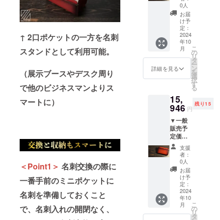
で、通
込・送
サイズ/
明書：
0人
為、色
すく
常使用
料込）
重量：
あり
落ちが
お届
なって
で何年
→36%
W 106
（日本
け予
ある場
おりま
もご使
OFF
㎜ × D
定：
語） 〇
合もあ
すが、
用頂く
15,232
2024
↑ 2口ポケットの一方を名刺
66㎜ ×
保証：
ります
使い込
事が出
年10
円（税
H 12.5
あり（3
のでご
むほど
来ます
こ
月
スタンドとして利用可能。
込・送
㎜(最
の
か月）
了承く
に表層
が、強
リ
料込）
小)、H
タ
〇 使用
ださい
が磨か
い力を
ー
【セッ
53.0㎜
ン
方法、
詳細を見る
・表層
れ、シ
加えな
を
（展示ブースやデスク周り
ト内
(最大) /
選
使用上
のキメ
ワや傷
いでく
択
容】
約48g
す
の注意
が細か
がきに
で他のビジネスマンよりス
ださ
る
MayTuc
〇 素
事項 ・
い為、
ならな
い。 ※
15,
k201 ×
材：ベ
表層に
マートに）
使い初
くなり
皆様の
残り15
1個（ル
946
ジタブ
加工の
めに革
円
ます ・
ご支援
ミナス
ルタン
ない染
の素材
二重に
により
▼一般
オレン
ニンア
料仕上
本来の
検品検
量産効
販売予
ジ） <
ルゼン
げの革
シワや
査をし
率が向
定価格
商品情
チンレ
になり
傷が目
ており
上した
23,800
報> 〇
ザー 〇
ます ・
立ちや
支援
ますの
場合、
円（税
サイズ/
取扱説
素材の
者：
すく
で、通
正規販
込・送
重量：
明書：
0人
塗料の
なって
常使用
＜Point1＞
名刺交換の際に
売価格
料込）
W 106
あり
為、色
お届
おりま
で何年
が販売
→33%
㎜ × D
（日本
け予
落ちが
一番手前のミニポケットに
すが、
もご使
予定価
OFF
66㎜ ×
定：
語） 〇
ある場
使い込
用頂く
格より
15,946
2024
H 12.5
保証：
名刺を準備しておくこと
合もあ
むほど
事が出
下がる
年10
円（税
㎜(最
あり（3
ります
に表層
来ます
こ
可能性
月
込・送
で、名刺入れの開閉なく、
小)、H
の
か月）
のでご
が磨か
が、強
リ
もござ
料込）
53.0㎜
タ
〇 使用
了承く
れ、シ
い力を