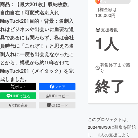
14%
商品：【最大201枚】収納枚数、
目標金額は
まちづくり・地域活性化
自由自在！可変式名刺入れ
100,000円
MayTuck201目的・背景：名刺入
れはビジネスや出会いに重要な道
支援者数
CAMPFIRE for Social Good
CAMPFIRE Creation
1
人
具であるにも関わらず、私は会社
CAMPFIREふるさと納税
machi-ya
コミュニティ
員時代に「これぞ！」と思える名
刺入れに一度も出会えなかったこ
とから、構想から約10年かけて
募集終了まで残
MayTuck201（メイタック）を完
り
終了
成しました。
ポスト
シェア
LINEで送る
URLコピー
埋め込み
QRコード
このプロジェクトは、
2024/08/30
に募集を開始
し、
1
人の支援により