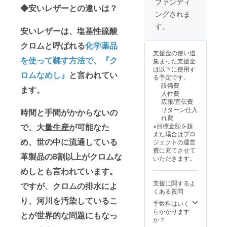
いでく
ファンディ
す。 ※
合等に
◆安いレザーとの違いは？
ニンア
色があ
項> ※プ
料仕上
ださ
デザイ
より出
ングされま
ルゼン
る場合
ロジェ
げの革
い。 ※
ン・仕
荷時期
チンレ
がござ
クト終
になり
皆様の
す。
様は変
が遅れ
安いレザーは、塩基性硫酸
ザー 〇
いま
了時点
ます ・
ご支援
更にな
る場合
取扱説
す。 <
での在
素材の
により
る可能
があり
クロムと呼ばれる
化学薬品
明書：
商品情
庫の状
塗料の
量産効
性もご
ます。
支援金の使い道
あり
報> 〇
況に
為、色
率が向
ざいま
を使って鞣す方法で、『ク
※適格請
集まった支援金
（日本
サイズ/
よっ
落ちが
上した
す。ご
求書発
は以下に使用す
語） 〇
重量：
て、お
ある場
ロムなめし』
と言われてい
場合、
了承く
行事業
る予定です。
保証：
W 106
好きな
合もあ
正規販
ださ
者登録
設備費
あり（3
㎜ × D
色をお
ます。
ります
売価格
い。 ※
番号：
人件費
か月）
66㎜ ×
選びい
のでご
が販売
ご注文
なし
広報/宣伝費
〇 使用
H 12.5
ただき
了承く
予定価
状況、
リターン仕入
時間と手間がかからないの
方法、
㎜(最
ます。
ださい
格より
使用部
れ費
使用上
小)、H
各色
・表層
下がる
材の供
で、大量生産が可能なた
※目標金額を超
の注意
53.0㎜
の残数
のキメ
可能性
給状
えた場合はプロ
事項 ・
(最大) /
によっ
が細か
もござ
況、製
め、世の中に流通している
ジェクトの運営
表層に
約48g
ては、
い為、
いま
造工程
費に充てさせて
加工の
〇 素
お選び
使い初
す。 ※
革製品の8割以上がクロムな
上の都
いただきます。
ない染
材：ベ
いただ
めに革
デザイ
合等に
料仕上
ジタブ
けない
めしとも言われています。
の素材
ン・仕
より出
げの革
ルタン
色があ
本来の
様は変
荷時期
支援に関するよ
ですが、クロムの排水によ
になり
ニンア
る場合
シワや
更にな
が遅れ
くある質問
ます ・
ルゼン
がござ
傷が目
る可能
る場合
り、河川を汚染しているこ
素材の
チンレ
いま
立ちや
手数料はいく
性もご
があり
塗料の
ザー 〇
す。 <
すく
らかかります
ざいま
ます。
とが世界的な問題にもなっ
為、色
取扱説
商品情
なって
か？
す。ご
※適格請
落ちが
明書：
報> 〇
おりま