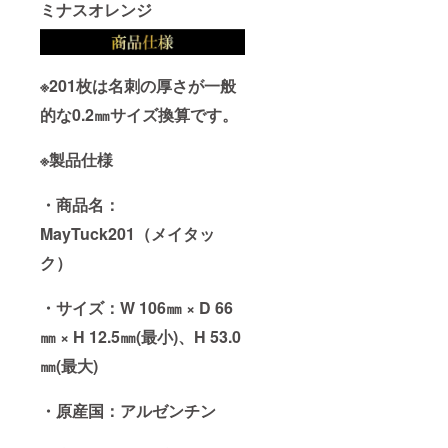
ミナスオレンジ
があり
更にな
ます。
る可能
※適格請
性もご
求書発
ざいま
行事業
す。ご
※201枚は名刺の厚さが一般
者登録
了承く
番号：
ださ
的な0.2㎜サイズ換算です。
なし
い。 ※
ご注文
※製品仕様
状況、
使用部
材の供
・商品名：
給状
況、製
MayTuck201（メイタッ
造工程
上の都
ク）
合等に
より出
荷時期
・サイズ：W 106㎜ × D 66
が遅れ
る場合
㎜ × H 12.5㎜(最小)、H 53.0
があり
㎜(最大)
ます。
※適格請
求書発
・原産国：アルゼンチン
行事業
者登録
番号：