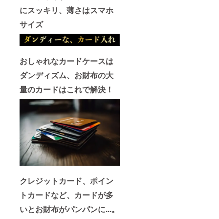
正規販
ており
本来の
い。 ※
にスッキリ、薄さはスマホ
売価格
ますの
シワや
ご注文
が販売
で、通
傷が目
サイズ
状況、
予定価
常使用
立ちや
使用部
格より
で何年
すく
材の供
下がる
もご使
なって
給状
可能性
用頂く
おりま
況、製
おしゃれなカードケースは
もござ
事が出
すが、
造工程
いま
来ます
使い込
上の都
ダンディズム、お財布の大
す。 ※
が、強
むほど
合等に
デザイ
い力を
に表層
より出
量のカードはこれで解決！
ン・仕
加えな
が磨か
荷時期
様は変
いでく
れ、シ
が遅れ
更にな
ださ
ワや傷
る場合
る可能
い。 ※
がきに
があり
性もご
皆様の
ならな
ます。
ざいま
ご支援
くなり
※適格請
す。ご
により
ます ・
求書発
了承く
量産効
二重に
行事業
ださ
率が向
検品検
者登録
い。 ※
上した
査をし
番号：
ご注文
場合、
ており
なし
状況、
正規販
ますの
クレジットカード、ポイン
使用部
売価格
で、通
トカードなど、カードが多
材の供
が販売
常使用
給状
予定価
で何年
いとお財布がパンパンに...。
況、製
格より
もご使
造工程
下がる
用頂く