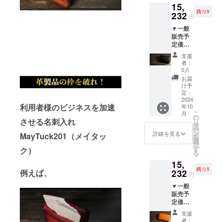
が細か
15,
k201 ×
ジタブ
表層に
い為、
残り5
1個（レ
232
ルタン
加工の
使い初
円
ディッ
ニンア
ない染
めに革
▼一般
シュブ
ルゼン
料仕上
の素材
販売予
ラウ
チンレ
げの革
本来の
定価格
ン） <
ザー 〇
になり
シワや
23,800
商品情
取扱説
ます ・
傷が目
支援
円（税
報> 〇
明書：
素材の
者：
立ちや
込・送
サイズ/
あり
0人
塗料の
すく
料込）
重量：
（日本
為、色
お届
なって
→36%
W 106
語） 〇
け予
落ちが
おりま
OFF
㎜ × D
定：
保証：
ある場
すが、
15,232
2024
66㎜ ×
あり（3
合もあ
使い込
利用者様のビジネスを加速
年10
円（税
H 12.5
か月）
ります
むほど
こ
月
込・送
㎜(最
の
〇 使用
のでご
に表層
させる名刺入れ
リ
料込）
小)、H
タ
方法、
了承く
が磨か
ー
【セッ
53.0㎜
ン
使用上
詳細を見る
ださい
MayTuck201（メイタッ
れ、シ
を
ト内
(最大) /
選
の注意
・表層
ワや傷
択
容】
約48g
す
事項 ・
ク）
のキメ
がきに
る
MayTuc
〇 素
表層に
が細か
ならな
15,
k201 ×
材：ベ
加工の
い為、
くなり
残り5
1個
232
例えば、
ジタブ
ない染
使い初
円
ます ・
（カー
ルタン
料仕上
めに革
二重に
▼一般
ムブ
ニンア
げの革
の素材
検品検
販売予
ラッ
ルゼン
になり
本来の
査をし
定価格
ク） <
チンレ
ます ・
シワや
ており
23,800
商品情
ザー 〇
素材の
傷が目
支援
ますの
円（税
報> 〇
取扱説
塗料の
者：
立ちや