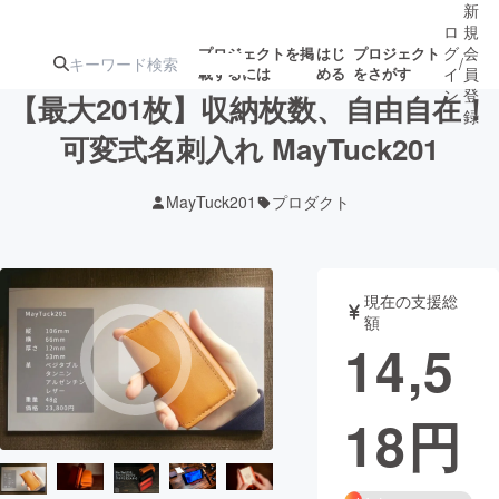
新
ロ
規
グ
会
プロジェクトを掲
はじ
プロジェクト
/
載するには
める
をさがす
イ
員
ン
登
【最大201枚】収納枚数、自由自在！
録
可変式名刺入れ MayTuck201
人気のプロ
注目のリ
注目の新着プロ
募集終了が近いプ
もうすぐ公開
MayTuck201
プロダクト
ジェクト
ターン
ジェクト
ロジェクト
されます
アート・写真
音楽
現在の支援総
額
14,5
テクノロジー・ガジェット
ゲーム・サ
18
円
映像・映画
書籍・雑誌
ビジネス・起業
チャレンジ