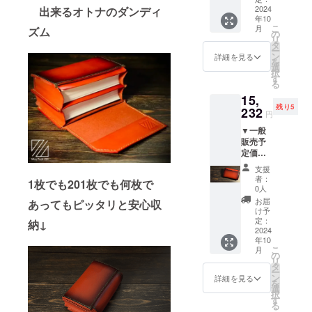
語） 〇
14,518
2024
出来るオトナのダンディ
66㎜ ×
保証：
年10
円（税
H 12.5
あり（3
こ
月
ズム
込・送
㎜(最
の
か月）
リ
料込）
小)、H
タ
〇 使用
ー
【セッ
53.0㎜
ン
方法、
詳細を見る
を
ト内
(最大) /
選
使用上
択
容】
約48g
す
の注意
る
MayTuc
〇 素
事項 ・
15,
k201 ×
材：ベ
表層に
残り5
1個（ル
232
ジタブ
加工の
円
ミナス
ルタン
ない染
▼一般
オレン
ニンア
料仕上
販売予
ジ） <
ルゼン
げの革
定価格
商品情
チンレ
になり
23,800
報> 〇
ザー 〇
ます ・
支援
円（税
サイズ/
取扱説
素材の
者：
1枚でも201枚でも何枚で
込・送
重量：
明書：
0人
塗料の
料込）
W 106
あり
為、色
お届
あってもピッタリと安心収
→36%
㎜ × D
（日本
け予
落ちが
OFF
66㎜ ×
定：
語） 〇
納↓
ある場
15,232
2024
H 12.5
保証：
合もあ
年10
円（税
㎜(最
あり（3
ります
こ
月
込・送
小)、H
の
か月）
のでご
リ
料込）
53.0㎜
タ
〇 使用
了承く
ー
【セッ
(最大) /
ン
方法、
詳細を見る
ださい
を
ト内
約48g
選
使用上
・表層
択
容】
〇 素
す
の注意
のキメ
る
MayTuc
材：ベ
事項 ・