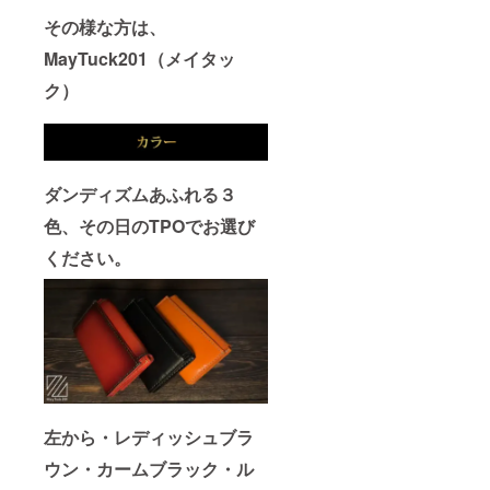
上の都
可能性
事が出
その様な方は、
合等に
もござ
来ます
より出
いま
が、強
MayTuck201（メイタッ
荷時期
す。 ※
い力を
が遅れ
デザイ
加えな
ク）
る場合
ン・仕
いでく
があり
様は変
ださ
ます。
更にな
い。 ※
※適格請
る可能
皆様の
求書発
性もご
ご支援
行事業
ざいま
により
ダンディズムあふれる３
者登録
す。ご
量産効
色、その日のTPOでお選び
番号：
了承く
率が向
なし
ださ
上した
ください。
い。 ※
場合、
ご注文
正規販
状況、
売価格
使用部
が販売
材の供
予定価
給状
格より
況、製
下がる
造工程
可能性
上の都
もござ
合等に
いま
左から・レディッシュブラ
より出
す。 ※
荷時期
デザイ
ウン・カームブラック・ル
が遅れ
ン・仕
る場合
様は変