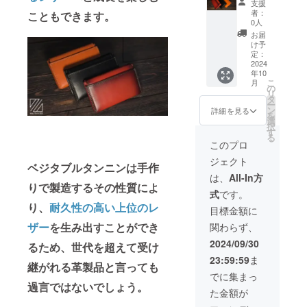
なって
常使用
売価格
支援
状況、
なし
の残数
ご希望
円（税
小)、H
おりま
で何年
者：
こともできます。
が販売
使用部
によっ
の色を
込・送
53.0㎜
すが、
0人
もご使
予定価
材の供
ては、
10個分
料込）
(最大) /
使い込
用頂く
お届
格より
給状
お選び
ご記入
→45%
約48g
むほど
け予
事が出
下がる
況、製
いただ
くださ
OFF
〇 素
定：
に表層
来ます
可能性
造工程
けない
い★★
196,350
2024
材：ベ
が磨か
が、強
もござ
上の都
年10
色があ
<注意事
円（税
ジタブ
れ、シ
い力を
いま
合等に
こ
月
る場合
項> ※プ
込・送
ルタン
の
ワや傷
加えな
す。 ※
より出
リ
がござ
ロジェ
料込）
ニンア
タ
がきに
いでく
デザイ
荷時期
ー
いま
クト終
【セッ
ルゼン
ン
ならな
詳細を見る
ださ
ン・仕
が遅れ
を
す。 <
了時点
ト内
チンレ
選
くなり
い。 ※
様は変
る場合
択
商品情
での在
容】
ザー 〇
す
ます ・
皆様の
更にな
があり
る
報> 〇
庫の状
MayTuc
取扱説
二重に
このプロ
ご支援
る可能
ます。
サイズ/
況に
k201 ×
明書：
検品検
により
性もご
※適格請
ジェクト
重量：
よっ
15個
あり
査をし
ベジタブルタンニンは手作
量産効
ざいま
求書発
W 106
て、お
（お好
（日本
ており
は、
All-In方
率が向
す。ご
行事業
㎜ × D
好きな
きな色
りで製造するその性質によ
語） 〇
ますの
上した
了承く
者登録
式
です。
66㎜ ×
色をお
を15個
保証：
で、通
場合、
ださ
番号：
り、
耐久性の高い上位のレ
H 12.5
選びい
選択）
あり（3
常使用
目標金額に
正規販
い。 ※
なし
㎜(最
ただき
★★備
か月）
で何年
売価格
ご注文
ザー
を生み出すことができ
関わらず、
小)、H
ます。
考欄に
〇 使用
もご使
が販売
状況、
53.0㎜
各色
ご希望
方法、
用頂く
2024/09/30
予定価
使用部
るため、世代を超えて受け
(最大) /
の残数
の色を
使用上
事が出
格より
材の供
23:59:59
ま
約48g
によっ
15個分
の注意
来ます
継がれる革製品と言っても
下がる
給状
〇 素
ては、
ご記入
事項 ・
が、強
でに集まっ
可能性
況、製
材：ベ
お選び
くださ
表層に
過言ではないでしょう。
い力を
もござ
造工程
た金額が
ジタブ
いただ
い★★
加工の
加えな
いま
上の都
ルタン
けない
<注意事
ない染