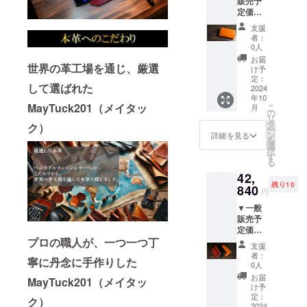
※適格請
販売予
ラッ
ルゼン
になり
本来の
査をし
上した
す。ご
求書発
定価格
ク） <
チンレ
ます ・
シワや
ており
場合、
了承く
行事業
23,800
商品情
ザー 〇
素材の
傷が目
支援
ますの
正規販
ださ
者登録
円（税
報> 〇
取扱説
塗料の
者：
立ちや
で、通
売価格
い。 ※
番号：
込・送
サイズ/
明書：
0人
為、色
すく
常使用
が販売
ご注文
なし
料込）
重量：
あり
落ちが
お届
なって
で何年
予定価
状況、
→33%
世界の革工場を通じ、厳選
W 106
（日本
け予
ある場
おりま
もご使
格より
使用部
OFF
㎜ × D
定：
語） 〇
合もあ
すが、
用頂く
下がる
して選ばれた
材の供
15,946
2024
66㎜ ×
保証：
ります
使い込
事が出
可能性
給状
年10
円（税
H 12.5
あり（3
のでご
むほど
来ます
MayTuck201（メイタッ
こ
もござ
月
況、製
込・送
㎜(最
の
か月）
了承く
に表層
が、強
リ
いま
造工程
料込）
小)、H
タ
〇 使用
ださい
ク）
が磨か
い力を
ー
す。 ※
上の都
【セッ
53.0㎜
ン
方法、
詳細を見る
・表層
れ、シ
加えな
を
デザイ
合等に
ト内
(最大) /
選
使用上
のキメ
ワや傷
いでく
択
ン・仕
より出
容】
約48g
す
の注意
が細か
がきに
ださ
る
様は変
荷時期
MayTuc
〇 素
事項 ・
い為、
ならな
い。 ※
更にな
が遅れ
42,
k201 ×
材：ベ
表層に
使い初
くなり
皆様の
る可能
る場合
残り10
1個（ル
840
ジタブ
加工の
めに革
円
ます ・
ご支援
性もご
があり
ミナス
ルタン
ない染
の素材
二重に
により
ざいま
ます。
▼一般
オレン
ニンア
料仕上
本来の
検品検
量産効
す。ご
※適格請
販売予
ジ） <
ルゼン
げの革
シワや
査をし
率が向
了承く
求書発
定価格
商品情
チンレ
になり
傷が目
ており
上した
ださ
プロの職人が、一つ一つ丁
行事業
71,400
報> 〇
ザー 〇
ます ・
立ちや
支援
ますの
場合、
い。 ※
者登録
円（税
サイズ/
取扱説
素材の
者：
すく
で、通
正規販
寧に丹念に手作りした
ご注文
番号：
込・送
重量：
明書：
0人
塗料の
なって
常使用
売価格
状況、
なし
料込）
W 106
あり
為、色
お届
おりま
MayTuck201（メイタッ
で何年
が販売
使用部
→40%
㎜ × D
（日本
け予
落ちが
すが、
もご使
予定価
材の供
OFF
66㎜ ×
定：
語） 〇
ある場
ク）
使い込
用頂く
格より
給状
42,840
2024