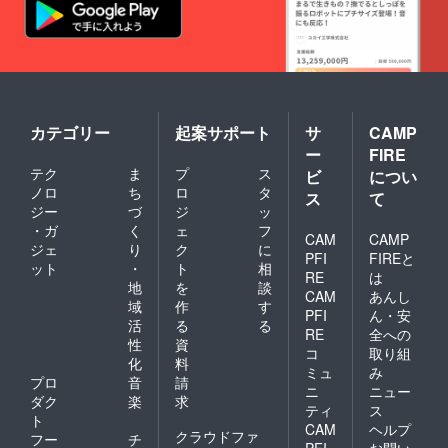
カテゴリー
起案サポート
サ
CAMP
ー
FIRE
テク
ま
プ
ス
ビ
につい
ノロ
ち
ロ
タ
ス
て
ジー
づ
ジ
ッ
・ガ
く
ェ
フ
CAM
CAMP
ジェ
り
ク
に
PFI
FIREと
ット
・
ト
相
RE
は
地
を
談
CAM
あんし
域
作
す
PFI
ん・安
活
る
る
RE
全への
性
資
コ
取り組
化
料
ミュ
み
プロ
音
請
ニ
ニュー
ダク
楽
求
ティ
ス
ト
CAM
ヘルプ
クラウドファ
フー
チ