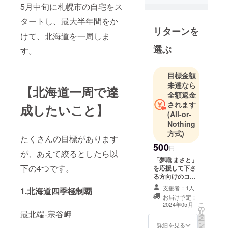
5月中旬に札幌市の自宅をス
タートし、最大半年間をか
リターンを
けて、北海道を一周しま
選ぶ
す。
目標金額
未達なら
【北海道一周で達
全額返金
されます
成したいこと】
(All-or-
Nothing
方式)
たくさんの目標があります
500
円
が、あえて絞るとしたら以
「夢職 まさと」
下の4つです。
を応援して下さ
る方向けのコー
スです。 クラウ
支援者：1人
1.北海道四季極制覇
ドファンディン
お届け予定：
グして下さった
こ
2024年05月
の
方の 人数×1本の
リ
最北端-宗谷岬
タ
面白い動画を公
ー
ン
開いたします。
詳細を見る