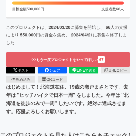
目標金額
500,000
円
支援者数
66
人
このプロジェクトは、
2024/03/20
に募集を開始し、
66
人の支援
により
550,000
円の資金を集め、
2024/04/21
に募集を終了しま
した
もう一度プロジェクトをやってほしい
67
ポスト
シェア
LINEで送る
URLコピー
埋め込み
QRコード
はじめまして！北海道在住、19歳の瀬戸まさとです。去
年は "ヒッチハイクで日本一周" をしました。今年は "北
海道を徒歩のみで一周" したいです。絶対に達成させま
す。応援よろしくお願いします。
このプロジェクトを見た人はこちらもチェックし