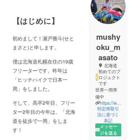
【はじめに】
mushy
初めまして！瀬戸雅斗(せと
oku_m
まさと)と申します。
asato
僕は北海道札幌在住の19歳
北海道
フリーターです。昨年は
初めてのプ
ロジェクト
「ヒッチハイクで日本一
です
周」をしました。
世界一周準
備中
そして、高卒2年目、フリー
https://www.instagram.com/masato.24.05?igsh=NHFzbWNnejhnOTgy&utm_source=qr
特定商取引
ター2年目の今年は、「北海
法に基づく
道を徒歩で一周」をしま
表記
メッセー
す！
ジを送る