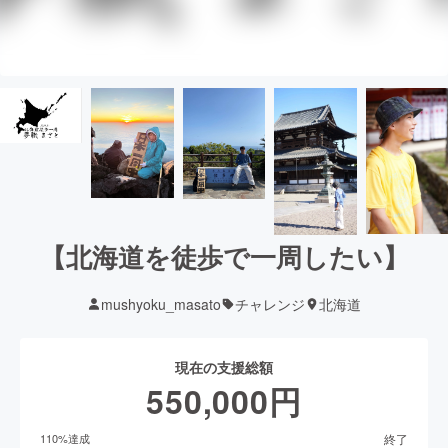
【北海道を徒歩で一周したい】
mushyoku_masato
チャレンジ
北海道
現在の支援総額
550,000
円
終了
110
%達成