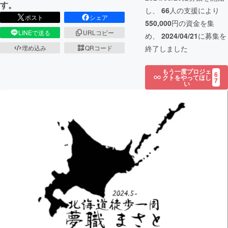
す。
し、
66
人の支援により
ポスト
シェア
550,000
円の資金を集
LINEで送る
URLコピー
め、
2024/04/21
に募集を
終了しました
埋め込み
QRコード
もう一度プロジェ
6
クトをやってほし
7
い