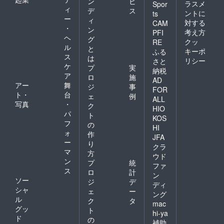
ン
ビ
ラスメ
Spor
ィ
デ
ス
ントに
ts
ー
ィ
対する
CAM
・
ン
考え方
PFI
ヘ
グ
クッ
RE
ル
と
キーポ
ふる
ス
は
リシー
さと
ケ
プ
実
納税
ア
ロ
施
AD
アー
舞
ジ
事
FOR
ト・
台
ェ
例
ALL
写真
・
ク
HIO
パ
ト
KOS
フ
の
HI
ォ
作
JFA
ー
り
クラ
マ
方
ウド
ン
プ
統
ファ
ス
ロ
計
ン
ソー
ジ
デ
ディ
シャ
ェ
ー
ング
ル
ク
タ
mac
グッ
ト
hi-ya
ド
の
補助