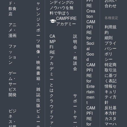
PFI
お問い
ンディングの
ド・
ャ
RE
合わせ
ノウハウを無
飲食
レ
Crea
料で学ぼう
店
ン
tion
各種規定
CAMPFIRE
ジ
CAM
アカデミー
アニ
ス
利用規
PFI
メ・
ポ
約
RE
漫画
ー
CA
説
細則
for
ツ
MP
明
プライ
Soci
ファ
映
FI
会
バシー
al
ッ
像
RE
・
ポリ
Goo
ショ
・
ア
相
シー
d
ン
映
カ
談
特定商
CAM
画
デ
会
取引法
PFI
ゲー
書
ミ
に基づ
RE
ム・
籍
ー
く表記
for
サー
・
と
情報セ
Ente
ビス
雑
は
キュリ
rtain
開発
誌
ク
サ
ティ方
men
出
ラ
ポ
針
t
版
ウ
ー
反社基
CAM
ビジ
ビ
ド
ト
本方針
PFI
ネ
ュ
フ
サ
カスタ
RE
ス・
ー
ァ
ー
マーハ
for
起業
テ