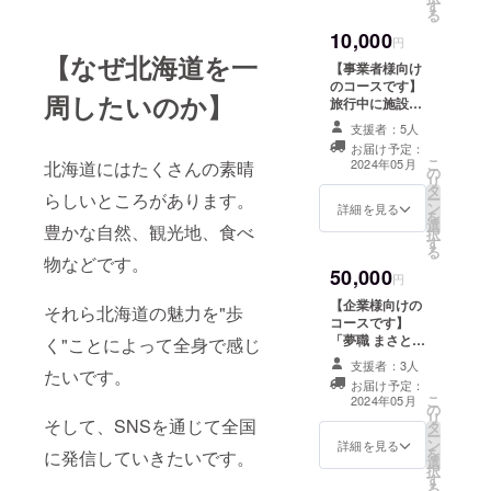
す
画も撮らせてい
る
ただきます。 一
10,000
緒に盛り上げま
円
【なぜ北海道を一
しょう！ 現実的
【事業者様向け
に可能な内容で
のコースです】
お願いします。
周したいのか】
旅行中に施設に
メールでやり取
お伺いさせてい
りをさせていた
支援者：5人
ただき、施設に
だきます。
お届け予定：
関する動画を投
こ
2024年05月
北海道にはたくさんの素晴
の
稿させていただ
リ
タ
きます。 飲食店
らしいところがあります。
ー
ン
やレジャー施設
詳細を見る
を
選
などです。 メー
豊かな自然、観光地、食べ
択
す
ルでやり取りを
る
物などです。
させていただき
50,000
ます。
円
【企業様向けの
それら北海道の魅力を"歩
コースです】
「夢職 まさと」
く"ことによって全身で感じ
のスポンサーと
支援者：3人
たいです。
して、全ての動
お届け予定：
画に企業様の名
こ
2024年05月
の
前やロゴを入れ
リ
そして、SNSを通じて全国
タ
させていただき
ー
ン
ます。 また、北
詳細を見る
を
に発信していきたいです。
選
海道の企業様の
択
す
場合、旅行中に
る