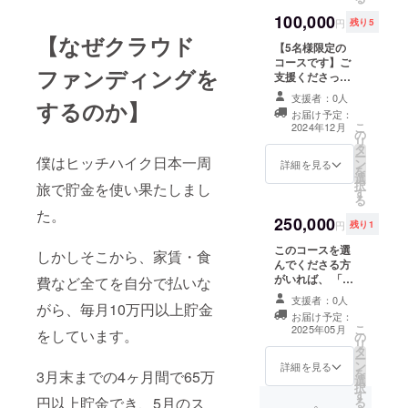
ご挨拶にお伺い
100,000
させていただき
円
残り5
ます。 メールで
【なぜクラウド
【5名様限定の
やり取りをさせ
コースです】ご
ていただきま
ファンディングを
支援くださった
す。
方にヒッチハイ
支援者：0人
するのか】
クで会いに行
お届け予定：
き、ポストカー
こ
2024年12月
の
ドを届けます。
リ
タ
日本全国どこま
ー
僕はヒッチハイク日本一周
ン
でも行きます。
詳細を見る
を
選
2024年度、冬の
択
旅で貯金を使い果たしまし
す
挑戦になりま
る
す。 また、その
た。
250,000
動画も作らせて
円
残り1
いただきます。
このコースを選
メールでやり取
しかしそこから、家賃・食
んでくださる方
りをさせていた
がいれば、 「マ
費など全てを自分で払いな
だきます。
マチャリで日本
支援者：0人
がら、毎月10万円以上貯金
縦断」をしま
お届け予定：
す！ 2025年の挑
こ
2025年05月
をしています。
の
戦になります。
リ
タ
その際動画も投
ー
ン
稿し、このコー
詳細を見る
を
3月末までの4ヶ月間で65万
選
スを選んで下
択
す
さった方にも会
円以上貯金でき、5月のス
る