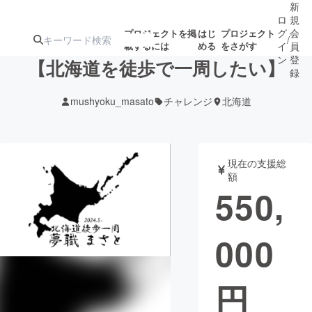
新
ロ
規
グ
会
プロジェクトを掲
はじ
プロジェクト
/
載するには
める
をさがす
イ
員
ン
登
【北海道を徒歩で一周したい】
録
mushyoku_masato
チャレンジ
北海道
人気のプロ
注目のリ
注目の新着プロ
募集終了が近いプ
もうすぐ公開
ジェクト
ターン
ジェクト
ロジェクト
されます
現在の支援総
額
アート・写真
音楽
550,
テクノロジー・ガジェット
ゲーム・サ
000
映像・映画
書籍・雑誌
円
ビジネス・起業
チャレンジ