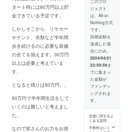
いに行き、ポス
このプロ
トカードを届け
タート時には80万円以上貯
ジェクト
ます。 メールで
金できている予定です。
やり取りをさせ
は、All-or-
ていただきま
Nothing方式
す。
しかしそこから、リヤカー
です。
目標金額を
やテント、衣類など半年間
達成した場
歩き続けるのに必要な装備
合にのみ、
の全てを揃えます。30万円
2024/04/21
以上は必要と考えていま
23:59:59
ま
す。
でに集まっ
た金額が
となると残りは50万円。。
ファンディ
ングされま
50万円で半年間生活をして
す。
いくのは難しいと考えまし
た。
支援に関するよ
くある質問
なので皆さんのお力をお借
手数料はいく