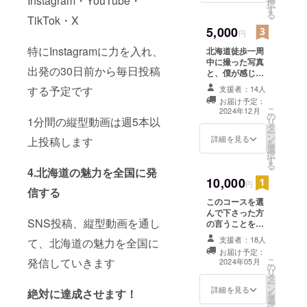
Instagram・YouTube・
択
す
る
TikTok・X
5,000
円
特にInstagramに力を入れ、
北海道徒歩一周
中に撮った写真
出発の30日前から毎日投稿
と、僕が感じた
こと、思ったこ
する予定です
支援者：14人
とを書いた、手
お届け予定：
作りの冊子を送
こ
2024年12月
の
らせていただき
1分間の縦型動画は週5本以
リ
タ
ます。 15〜20
ー
ン
ページを予定し
詳細を見る
上投稿します
を
選
ています。
択
す
る
4.北海道の魅力を全国に発
10,000
円
信する
このコースを選
んで下さった方
SNS投稿、縦型動画を通し
の言うことをな
んでも聞きま
支援者：18人
て、北海道の魅力を全国に
す！ ・心霊ス
お届け予定：
ポットに行って
発信していきます
こ
2024年05月
の
ください！ ・野
リ
タ
生の熊に会って
ー
ン
きて下さい など
詳細を見る
絶対に達成させます！
を
選
です。 その際動
択