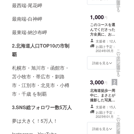
を
選
最西端-尾花岬
択
す
る
1,000
円
最南端-白神岬
このコースを選
んでくださった
最東端-納沙布岬
方全員に、お礼
の動画を送らせ
支援者：12人
ていただきま
2.北海道人口TOP10の市制
お届け予定：
す。 動画は出発
こ
2024年05月
の
前に送らせてい
覇
リ
タ
ただきます。 同
ー
ン
じ動画を複数人
詳細を見る
を
札幌市・旭川市・函館市・
選
に送ることはあ
択
す
りません。 ・収
る
苫小牧市・帯広市・釧路
録時間：30秒〜
3,000
1分間 ・提供方
円
市・江別市・北見市・小樽
法：メールに
北海道徒歩一周
URLを記載しま
市・千歳 を制覇
中に、まさとが
す。
撮影した写真を
使用して作った
3.SNS総フォロワー数5万人
支援者：15人
ポストカード
お届け予定：
を、5枚送らせて
こ
2025年01月
の
いただきます。
夢は大きく！5万人！
リ
タ
また、お礼の手
ー
ン
書きのお手紙も
詳細を見る
を
選
同封致します。