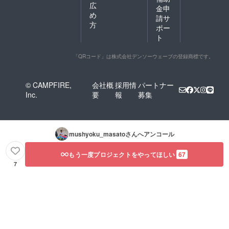
広
金申
め
請サ
方
ポー
ト
「QRコード」は株式会社デンソーウェーブの登録商標です。
© CAMPFIRE,
会社概
採用情
パートナー
Inc.
要
報
募集
mushyoku_masato
さんへアンコール
もう一度プロジェクトをやってほしい
67
7