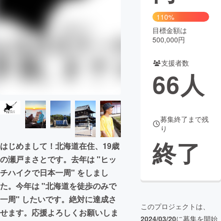
110%
まちづくり・地域活性化
目標金額は
500,000円
CAMPFIRE for Social Good
CAMPFIRE Creation
支援者数
CAMPFIREふるさと納税
machi-ya
コミュニティ
66
人
募集終了まで残
り
終了
はじめまして！北海道在住、19歳
の瀬戸まさとです。去年は "ヒッ
チハイクで日本一周" をしまし
た。今年は "北海道を徒歩のみで
一周" したいです。絶対に達成さ
このプロジェクトは、
せます。応援よろしくお願いしま
2024/03/20
に募集を開始