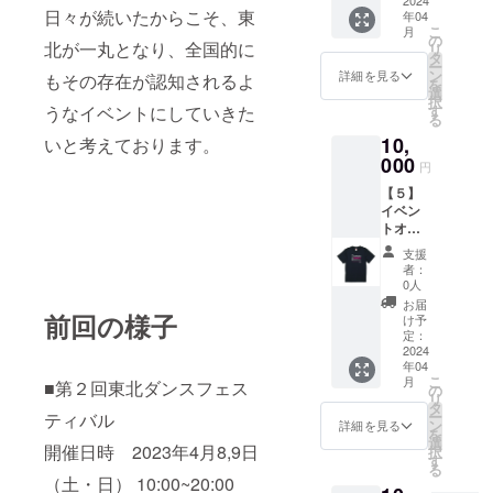
スティ
支援い
ととも
日々が続いたからこそ、東
年04
バルオ
ただい
にス
こ
月
リジナ
た方全
の
タッフ
北が一丸となり、全国的に
リ
ルTシャ
員のお
タ
より感
ー
ツ、サ
名前を
ン
謝の
詳細を見る
もその存在が認知されるよ
を
イズは
ホーム
選
メッ
択
サイズ
ページ
す
うなイベントにしていきた
セー
る
はM・
に掲載
ジ、実
10,
L・XL
いと考えております。
させて
行委員
の3種類
000
いただ
会より
円
からお
きま
御礼の
【５】
選びい
す。
メッ
イベン
ただけ
（期
セージ
トオリ
ます。
間：
をメー
ジナル
（オプ
2024年
ルにて
支援
グッズ
ション
4月～
送らせ
者：
セット
にてサ
2024年
0人
ていた
応援プ
イズを
12月）
だきま
お届
ラン 東
前回の様子
選択し
ご支援
け予
す。 支
北ダン
てくだ
定：
いただ
援いた
スフェ
2024
さ
く際
だいた
年04
スティ
い。）
は、必
方全員
こ
月
■第２回東北ダンスフェス
バルオ
お届け
の
ず【備
のお名
リ
リジナ
は配送
タ
考欄】
前を
ー
ティバル
ルTシャ
となり
ン
に掲載
詳細を見る
ホーム
を
ツ、タ
ますの
選
を希望
ページ
開催日時 2023年4月8,9日
択
オル、
で、お
す
される
に掲載
る
ステッ
届け先
お名前
させて
（土・日） 10:00~20:00
カーの