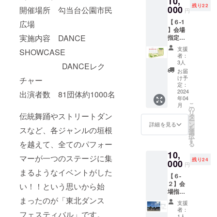
10,
情報を
をご記
いただ
残り22
セット
000
入力し
開催場所 勾当台公園市民
入くだ
きま
円
です。T
てくだ
さい。
す。
【６-1
シャツ
広場
さい。
（期
】会場
のサイ
※Tシャ
間：
実施内容 DANCE
指定席
ズは
ツサイ
2024年
予約応
M・L・
ズ M：
4月～
支援
SHOWCASE
援プラ
XLの3
身丈
者：
2024年
ン〔４
種類か
69 身
3人
12月）
DANCEレク
月６日
らお選
幅52
お届
ご支援
(土)〕
びいた
肩幅
け予
チャー
いただ
勾当台
だけま
定：
46 袖
く際
公園市
2024
す。
出演者数 81団体約1000名
丈20
は、必
年04
民広場
（オプ
L：身丈
ず【備
こ
月
会場
ション
の
73 身
考欄】
リ
で、最
伝統舞踊やストリートダン
にてサ
タ
幅55
に掲載
ー
前列席
イズを
ン
肩幅
詳細を見る
を希望
を
スなど、各ジャンルの垣根
を予約
選択し
選
50 袖
される
択
するこ
てくだ
す
丈22
お名前
を越えて、全てのパフォー
る
とがで
さ
XL：身
をご記
10,
きま
い。）
丈77
マーが一つのステージに集
入くだ
残り24
す。 予
000
タオル
身幅
円
さい。
約でき
のサイ
58 肩
まるようなイベントがした
【６-
る座席
ズは
幅54
２】会
は会場
い！！という思いから始
800mm
袖丈24
場指定
図にて
×340ｍ
支援い
席予約
まったのが「東北ダンス
ご確認
ｍで
ただい
支援
応援プ
くださ
す。 お
た方全
者：
フェスティバル」です。
ラン
い。座
届けは
1人