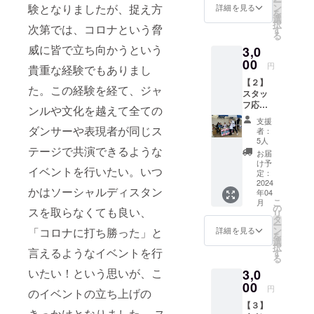
ー
ていた
ン
験となりましたが、捉え方
詳細を見る
を
だける
選
択
方への
次第では、コロナという脅
す
る
プラン
威に皆で立ち向かうという
3,0
となっ
ており
00
円
貴重な経験でもありまし
ます。
【２】
支援い
た。この経験を経て、ジャ
スタッ
ただい
フ応援
た方全
ンルや文化を越えて全ての
プラン
員のお
支援
当日運
名前を
ダンサーや表現者が同じス
者：
営して
ホーム
5人
いるス
テージで共演できるような
ページ
お届
タッフ
に掲載
け予
イベントを行いたい。いつ
さんに
させて
定：
差し入
2024
いただ
かはソーシャルディスタン
年04
れでき
きま
こ
月
るプラ
す。
の
スを取らなくても良い、
リ
ン。 当
（期
タ
ー
イベン
間：
ン
「コロナに打ち勝った」と
詳細を見る
を
トは、
2024年
選
択
準備か
言えるようなイベントを行
4月～
す
る
ら片付
2024年
いたい！という思いが、こ
3,0
けま
12月）
で、多
00
ご支援
円
のイベントの立ち上げの
くのス
いただ
【３】
タッフ
く際
きっかけとなりました。 ス