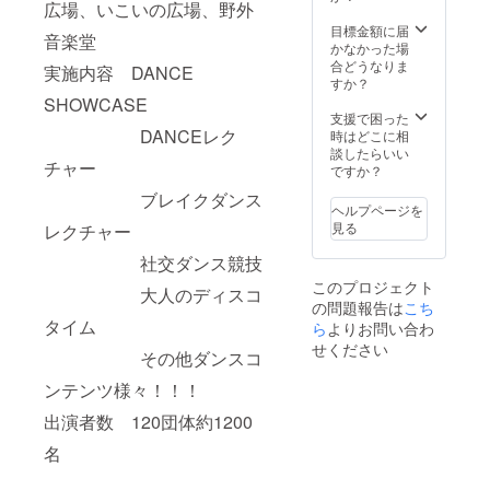
広場、いこいの広場、野外
ス／ブ
支援を
た方
レイク
いただ
目標金額に届
は、当
音楽堂
ダンス
いた場
かなかった場
日ご来
／J-
合、①
合どうなりま
場後、
実施内容 DANCE
POPダ
～⑤の
すか？
本部テ
ンス／
中から
SHOWCASE
ントま
K-POP
ご希望
支援で困った
でお越
ダンス
DANCEレク
と異な
時はどこに相
しくだ
／よさ
る座席
談したらいい
さい。
チャー
こい／
をご案
ですか？
※こちら
すずめ
内させ
は【４
ブレイクダンス
踊り 支
ていた
月６日
ヘルプページを
援いた
だくこ
(土)】の
見る
レクチャー
だいた
とがあ
会場指
方全員
ります
定席予
社交ダンス競技
のお名
のでご
約応援
このプロジェクト
前を
大人のディスコ
了承く
プラン
の問題報告は
こち
ホーム
ださ
お申し
タイム
ページ
ら
よりお問い合わ
い。 ご
込み
に掲載
支援く
ページ
せください
その他ダンスコ
させて
ださっ
です。
いただ
た方
お間違
ンテンツ様々！！！
きま
は、当
いのな
す。
日ご来
いよう
出演者数 120団体約1200
（期
場後、
ご注意
間：
本部テ
名
くださ
2024年
ントま
い。 支
4月～
でお越
援いた