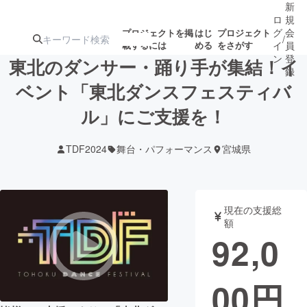
新
ロ
規
グ
会
プロジェクトを掲
はじ
プロジェクト
/
載するには
める
をさがす
イ
員
ン
登
東北のダンサー・踊り手が集結！イ
録
ベント「東北ダンスフェスティバ
ル」にご支援を！
人気のプロ
注目のリ
注目の新着プロ
募集終了が近いプ
もうすぐ公開
ジェクト
ターン
ジェクト
ロジェクト
されます
TDF2024
舞台・パフォーマンス
宮城県
アート・写真
音楽
現在の支援総
テクノロジー・ガジェット
ゲーム・サ
額
92,0
映像・映画
書籍・雑誌
00
円
ビジネス・起業
チャレンジ