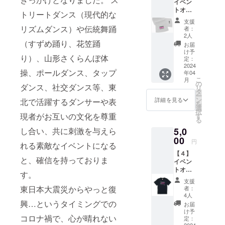
イベン
さんの
は、必
トオリ
ご協力
ず【備
トリートダンス（現代的な
ジナル
によっ
考欄】
支援
タオル
て成り
に掲載
リズムダンス）や伝統舞踊
者：
応援プ
立ちま
を希望
2人
ラン 東
（すずめ踊り、花笠踊
す。体
される
お届
北ダン
調万全
お名前
け予
り）、山形さくらんぼ体
スフェ
で、安
定：
をご記
スティ
2024
全かつ
入くだ
操、ポールダンス、タップ
年04
バルオ
気持ち
さい。
こ
月
リジナ
よくお
の
ダンス、社交ダンス等、東
リ
ルタオ
手伝い
タ
ー
ル、サ
いただ
ン
詳細を見る
北で活躍するダンサーや表
を
イズは
けるよ
選
択
800mm
う、ス
現者がお互いの文化を尊重
す
る
×340ｍ
タッフ
5,0
し合い、共に刺激を与えら
ｍで
さんへ
す。 お
00
の差し
円
れる素敵なイベントになる
届けは
入れに
【４】
配送と
充てた
と、確信を持っておりま
イベン
なりま
いと思
トオリ
すの
いま
す。
ジナルT
で、お
す。 リ
支援
シャツ
届け先
ターン
東日本大震災からやっと復
者：
応援プ
情報を
は差し
4人
ラン 東
入力し
興…というタイミングでの
入れさ
お届
北ダン
てくだ
れた際
け予
コロナ禍で、心が晴れない
スフェ
さい。
定：
の写真
2024