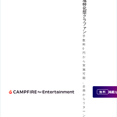
域
特
化
型
ク
ラ
フ
ァ
ン
手
数
料
0
円
か
ら
実
施
可
能
。
企
画
掲載
無料
か
ら
リ
タ
ー
ン