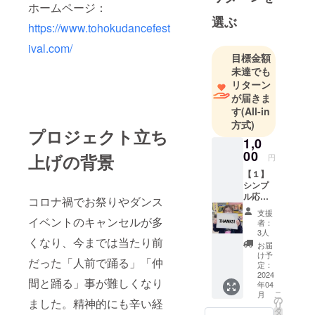
ホームページ：
選ぶ
https://www.tohokudancefest
ival.com/
目標金額
未達でも
リターン
が届きま
す
(All-in
方式)
プロジェクト立ち
1,0
00
上げの背景
円
【１】
シンプ
ル応援
コロナ禍でお祭りやダンス
プラン
支援
リター
イベントのキャンセルが多
者：
ンはお
3人
くなり、今までは当たり前
礼の
お届
メー
け予
だった「人前で踊る」「仲
ル。シ
定：
ンプル
2024
間と踊る」事が難しくなり
年04
にイベ
こ
月
ントを
の
ました。精神的にも辛い経
リ
応援し
タ