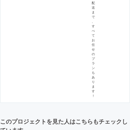
配
送
ま
で
、
す
べ
て
お
任
せ
の
プ
ラ
ン
も
あ
り
ま
す
！
このプロジェクトを見た人はこちらもチェックし
ています