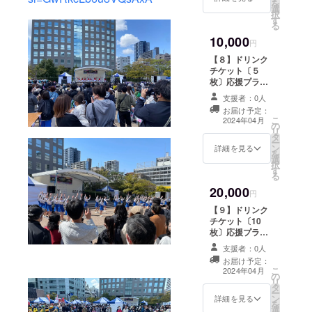
を
ス・舞
す。 １
選
くださ
幅54
択
踊の講
口で第
す
い。 東
袖丈24
る
師によ
１部か
北ダン
支援い
10,000
り構成
ら第５
スフェ
円
ただい
されて
部の中
スティ
た方全
【８】ドリンク
いま
から１
バル
員のお
チケット〔５
す。 下
つ部の
ホーム
名前を
枚〕応援プラン
記の中
間、１
ペー
ホーム
会場で使用でき
からオ
箇所の
支援者：0人
ジ：
ページ
るドリンクチ
プショ
座席の
https://
お届け予定：
に掲載
ケットを５枚お
ンにて
予約が
こ
2024年04月
www.to
させて
の
渡しいたしま
ご希望
できま
リ
hokuda
いただ
タ
す。 ご支援くだ
のジャ
す。 各
ー
ncefest
きま
ン
さった方は、４
詳細を見る
ンルを
部の時
を
ival.co
す。
選
月6日（土）また
選択し
間帯お
択
m/ オプ
（期
す
は７日（日）の
てくだ
よび出
る
ション
間：
イベント開催中
さい。
演団体
にてご
2024年
20,000
に、勾当台公園
円
内容を
はホー
希望の
4月～
市民広場内の
ご相談
ムペー
【９】ドリンク
部、座
2024年
「TDFブース」
させて
ジにて
チケット〔10
席番号
12月）
にお越しくださ
いただ
ご確認
枚〕応援プラン
を選択
ご支援
い。 支援いただ
いた
くださ
会場で使用でき
してく
いただ
いた方全員のお
支援者：0人
上、担
い。 東
るドリンクチ
ださ
く際
名前をホーム
お届け予定：
当実行
北ダン
ケットを５枚お
い。 な
は、必
こ
ページに掲載さ
2024年04月
委員が
スフェ
の
渡しいたしま
お、座
ず【備
リ
せていただきま
60分の
スティ
タ
す。 ご支援くだ
席番号
考欄】
ー
す。（期間：
出張
バル
ン
さった方は、４
のご希
詳細を見る
に掲載
を
2024年4月～
レッス
ホーム
選
月6日（土）また
望は先
を希望