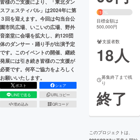
皆様のご支援により、「東北ダン
スフェスティバル」は2024年に第
まちづくり・地域活性化
18%
３回を迎えます。今回は勾当台公
目標金額は
500,000円
園市民広場、いこいの広場、野外
CAMPFIRE for Social Good
CAMPFIRE Creation
音楽堂に会場を拡大し、約120団
CAMPFIREふるさと納税
machi-ya
コミュニティ
支援者数
体のダンサー・踊り手が出演予定
18
人
です。このイベントの開催、継続
発展には引き続き皆様のご支援が
必要です。何卒ご協力をよろしく
募集終了まで残
お願いいたします。
り
ポスト
シェア
終了
LINEで送る
URLコピー
埋め込み
QRコード
このプロジェクトは、