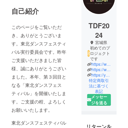
自己紹介
TDF20
このページをご覧いただ
24
き、ありがとうございま
宮城県
す。東北ダンスフェスティ
初めてのプ
バル実行委員会です。昨年
ロジェクト
です
ご支援いただきました皆
https://www.tohokudancefestival.com/
様、誠にありがとうござい
https://www.instagram.com/tohokudancefes_tdf?igsh=MThmYTUyZG4xeGRhYw==
https://youtube.com/@tohokudancefestival?si=IO2nXpyAsc8rp_rX
ました。本年、第３回目と
特定商取引
なる「東北ダンスフェス
法に基づく
表記
ティバル」を開催いたしま
メッセー
す。ご支援の程、よろしく
ジを送る
お願いいたします。
東北ダンスフェスティバル
リターンを