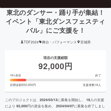
東北のダンサー・踊り手が集結！
イベント「東北ダンスフェスティ
バル」にご支援を！
TDF2024
舞台・パフォーマンス
宮城県
現在の支援総額
92,000
円
終了
18
%達成
目標金額
500,000
円
支援者数
18
人
このプロジェクトは、
2024/03/13
に募集を開始し、
18
人の支援
により
92,000
円の資金を集め、
2024/04/07
に募集を終了しまし