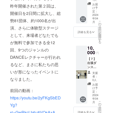
員のお
〔４月
席は２
配送と
名前を
お届
昨年開催された第２回は、
７日
～３人
なりま
け予
ホーム
(日)〕
掛けア
定：
すの
ページ
開催日を2日間に拡大し、総
勾当台
2024
ルミベ
で、お
に掲載
年04
公園市
ンチと
届け先
勢81団体、約1000名が出
させて
こ
月
民広場
なって
の
情報を
いただ
リ
会場
演、さらに体験型ステージ
おりま
タ
入力し
きま
ー
で、最
す。 １
ン
てくだ
詳細を見る
す。
を
として、来場者どなたでも
前列席
口で第
選
さい。
（期
択
を予約
１部か
す
※Tシャ
間：
る
が無料で参加できる全12
するこ
ら第５
ツサイ
2024年
10,
とがで
部の中
ズ M：
4月～
回、9つのジャンルの
きま
000
から１
身丈
2024年
円
す。 予
つ部の
69 身
DANCEレクチャーが行われ
12月）
【７】
約でき
間、１
幅52
ご支援
出張ダ
る座席
箇所の
るなど、まさに私たちの思
肩幅
いただ
ンス
は会場
座席の
46 袖
く際
レッス
いが形になったイベントに
図にて
予約が
丈20
は、必
支援
ン応援
ご確認
できま
L：身丈
者：
ず【備
なりました。
プラン
くださ
す。 各
0人
73 身
考欄】
東北ダ
い。座
部の時
幅55
お届
に掲載
ンス
席は２
間帯お
け予
肩幅
を希望
前回の動画：
フェス
～３人
定：
よび出
50 袖
される
ティバ
2024
掛けア
演団体
丈22
お名前
https://youtu.be/2yFKgSbED
年04
ル実行
ルミベ
はホー
XL：身
をご記
こ
月
委員会
ンチと
の
ムペー
Yg?
丈77
入くだ
リ
は様々
なって
タ
ジにて
身幅
さい。
ー
なダン
おりま
si=GwRkcLb6u8VQsAxA
ン
ご確認
詳細を見る
58 肩