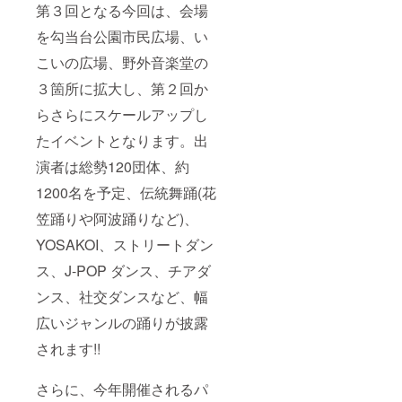
第３回となる今回は、会場
2024年
しくだ
だいた
12月）
さい。
方全員
を勾当台公園市民広場、い
ご支援
※こちら
のお名
いただ
は【４
前を
こいの広場、野外音楽堂の
く際
月７日
ホーム
は、必
(日)】の
ページ
３箇所に拡大し、第２回か
ず【備
会場指
に掲載
考欄】
定席予
らさらにスケールアップし
させて
に掲載
約応援
いただ
を希望
たイベントとなります。出
プラン
きま
される
お申し
す。
演者は総勢120団体、約
お名前
込み
（期
をご記
ページ
間：
1200名を予定、伝統舞踊(花
入くだ
です。
2024年
さい。
お間違
4月～
笠踊りや阿波踊りなど)、
いのな
2024年
いよう
12月）
YOSAKOI、ストリートダン
ご注意
ご支援
ス、J-POP ダンス、チアダ
くださ
いただ
い。 支
く際
ンス、社交ダンスなど、幅
援いた
は、必
だいた
ず【備
広いジャンルの踊りが披露
方全員
考欄】
のお名
に掲載
されます!!
前を
を希望
ホーム
される
ページ
お名前
さらに、今年開催されるパ
に掲載
をご記