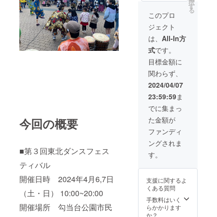
択
2024年12月）
ンを行
ペー
す
は７日（日）の
着順に
される
る
ご支援いただく
いま
ジ：
イベント開催中
て承り
このプロ
お名前
際は、必ず【備
す。 ※
https://
に、勾当台公園
ます。
をご記
考欄】に掲載を
ジェクト
レッス
www.to
市民広場内の
複数の
入くだ
希望されるお名
ン場所
hokuda
「TDFブース」
方から
は、
All-In方
さい。
前をご記入くだ
は支援
ncefest
にお越しくださ
同内容
さい。
式
です。
者様に
ival.co
い。 支援いただ
でのご
て確保
m/ オプ
いた方全員のお
支援を
目標金額に
くださ
ション
名前をホーム
いただ
関わらず、
い。ま
にてご
ページに掲載さ
いた場
た、仙
希望の
せていただきま
合、①
2024/04/07
台市外
部、座
す。（期間：
～⑤の
23:59:59
ま
の場
席番号
2024年4月～
中から
合、別
を選択
2024年12月）
ご希望
でに集まっ
途交通
してく
ご支援いただく
と異な
た金額が
今回の概要
費をい
ださ
際は、必ず【備
る座席
ただき
い。 な
考欄】に掲載を
をご案
ファンディ
ます。
お、座
希望される
内させ
ングされま
クラ
席番号
ていた
■第３回東北ダンスフェス
シック
のご希
だくこ
す。
バレエ
望は先
とがあ
ティバル
／社交
着順に
ります
ダンス
て承り
のでご
開催日時 2024年4月6,7日
支援に関するよ
／チア
ます。
了承く
くある質問
ダンス
複数の
（土・日） 10:00~20:00
ださ
／ヒッ
方から
手数料はいく
い。 ご
開催場所 勾当台公園市民
プホッ
同内容
らかかります
支援く
プダン
でのご
か？
ださっ