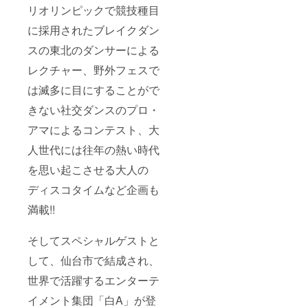
させて
リオリンピックで競技種目
入くだ
いただ
さい。
に採用されたブレイクダン
きま
す。
スの東北のダンサーによる
（期
間：
レクチャー、野外フェスで
2024年
4月～
は滅多に目にすることがで
2024年
12月）
きない社交ダンスのプロ・
ご支援
アマによるコンテスト、大
いただ
く際
人世代には往年の熱い時代
は、必
ず【備
を思い起こさせる大人の
考欄】
に掲載
ディスコタイムなど企画も
を希望
される
満載!!
お名前
をご記
そしてスペシャルゲストと
入くだ
さい。
して、仙台市で結成され、
世界で活躍するエンターテ
イメント集団「白A」が登