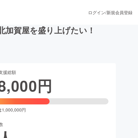
ログイン
/
新規会員登録
北加賀屋を盛り上げたい！
うすぐ公開されます
支援総額
プロダクト
8,000
円
ファッション
スポーツ
,000,000円
数
ア
ソーシャルグッド
人