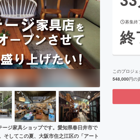
募集終
CAMPFIRE for Social Good
CAMPFIRE Creation
終
CAMPFIREふるさと納税
machi-ya
コミュニティ
このプロジェ
548,000
円の
テージ家具ショップです。愛知県春日井市で
た。そしてこの夏、大阪市住之江区の「アート