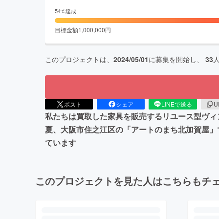
54
%達成
目標金額
1,000,000
円
このプロジェクトは、
2024/05/01
に募集を開始し、
33
ポスト
シェア
LINEで送る
U
私たちは買取した家具を販売するリユース型ヴィ
夏、大阪市住之江区の「アートのまち北加賀屋」
ています
このプロジェクトを見た人はこちらもチ