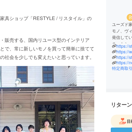
ショップ「RESTYLE / リスタイル」の
ユーズド家
。
モノ、ヴ
発信して
・販売する、国内リユース型のインテリア
ネットショ
https://
とで、常に新しいモノを買って簡単に捨てて
古き良き
https://
の社会を少しでも変えたいと思っています。
の魅力を
https://
https://
を！
特定商取
大阪市住
リターン
目