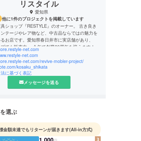
リスタイル
愛知県
他に1件のプロジェクトを掲載しています
具ショップ『RESTYLE』のオーナー。 古き良き
ィンテージやレア物など、中古品ならではの魅力を
いるお店です。愛知県春日井市に実店舗があり、
プでも販売中。 今年で創業20周年を迎えます！
store.restyle-net.com
モノ、ヴィンテージやレア物など、中古品ならでは
www.restyle-net.com
発信しています！「ユーズドライフ」で新しい発見
store.restyle-net.com/revive-mobler-project/
note.com/kosaku_shikata
引法に基づく表記
之江区北加賀屋に新たにお店をオープン予定！
メッセージを送る
を選ぶ
標金額未達でもリターンが届きます
(All-in方式)
1,000
円