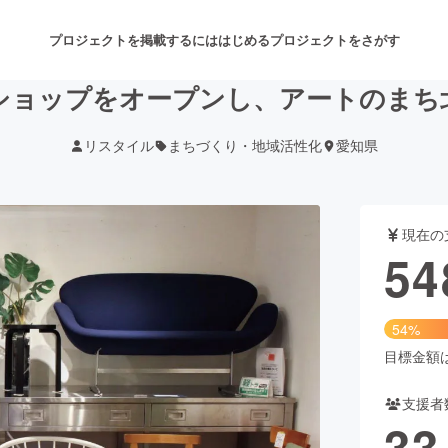
プロジェクトを掲載するには
はじめる
プロジェクトをさがす
ショップをオープンし、アートのまち
リスタイル
まちづくり・地域活性化
愛知県
注目のリターン
注目の新着プロジェクト
募集終了が近いプロジェクト
も
現在の
音楽
舞台・パフォーマンス
54
ゲーム・サービス開発
フード・飲食店
54%
書籍・雑誌出版
アニメ・漫画
目標金額は1
支援者
チャレンジ
ビューティー・ヘルスケ
33