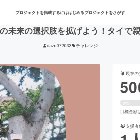
プロジェクトを掲載するには
はじめる
プロジェクトをさがす
の未来の選択肢を拡げよう！タイで
nazu072033
チャレンジ
注目のリターン
注目の新着プロジェクト
募集終了が近いプロジェクト
も
現在の
音楽
舞台・パフォーマンス
50
ゲーム・サービス開発
フード・飲食店
0%
書籍・雑誌出版
アニメ・漫画
目標金額は1
支援者
チャレンジ
ビューティー・ヘルスケ
1