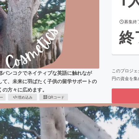
募集終
CAMPFIRE for Social Good
CAMPFIRE Creation
終
CAMPFIREふるさと納税
machi-ya
コミュニティ
このプロジェ
都バンコクでネイティブな英語に触れなが
円の資金を集
して、未来に羽ばたく子供の留学サポートの
くの方々に広めます。
ピー
埋め込み
QRコード