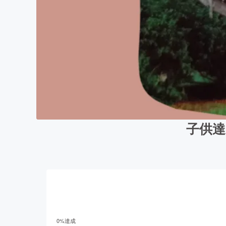
子供達
0
%達成