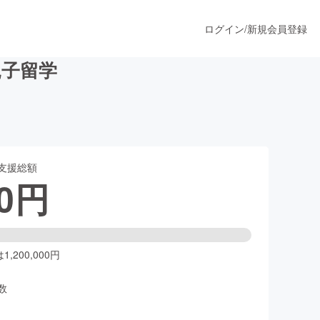
ログイン
/
新規会員登録
親子留学
うすぐ公開されます
支援総額
プロダクト
0
円
ファッション
スポーツ
,200,000円
数
ア
ソーシャルグッド
人