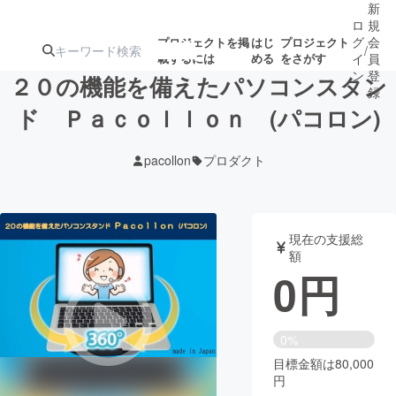
新
ロ
規
グ
会
プロジェクトを掲
はじ
プロジェクト
/
載するには
める
をさがす
イ
員
ン
登
２０の機能を備えたパソコンスタン
録
ド Ｐａｃｏｌｌｏｎ (パコロン)
人気のプロ
注目のリ
注目の新着プロ
募集終了が近いプ
もうすぐ公開
pacollon
プロダクト
ジェクト
ターン
ジェクト
ロジェクト
されます
アート・写真
音楽
現在の支援総
額
0
円
テクノロジー・ガジェット
ゲーム・サ
映像・映画
書籍・雑誌
0%
目標金額は80,000
円
ビジネス・起業
チャレンジ