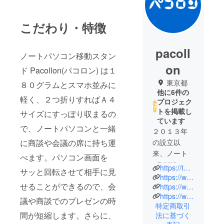
こだわり・特徴
pacoll
ノートパソコン移動スタン
on
ド Pacollon(パコロン) は１
東京都
８０グラムとスマホ並みに
他に6件の
軽く、２つ折りすればＡ４
プロジェク
トを掲載し
サイズにすっぽり収まるの
ています
で、ノートパソコンと一緒
２０１３年
に商談や会議の席に持ち運
の設立以
来、ノート
べます。パソコン画面を
パソコンを
https://twitter.com/Pacollon171963
サッと回転させて相手に見
移動させる
https://www.instagram.com/pacollon/
せることができるので、会
ためのスタ
https://www.youtube.com/watch?v=TWXONVSVL2U
https://www.youtube.com/watch?v=ap-9sC5TKzQ
ンドや台車
議や商談でのプレゼンの時
特定商取引
を開発・提
間が短縮します。さらに、
法に基づく
供しており