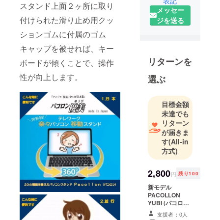
表記
スタンド上面２ヶ所に取り
ます。ノー
メッセー
トパソコン
付けられた滑り止め用クッ
ジを送る
移動スタン
ションゴムに付属のゴム
ド “Pacollon
キャップを被せれば、キー
(パコロン)”
は、日本で
リターンを
ボードが傾くことで、操作
特許権を取
性が向上します。
選ぶ
得しており
ます。
目標金額
未達でも
リターン
が届きま
す
(All-in
方式)
2,800
円
残り100
新モデル
PACOLLON
YUBI (パコロン
優美) / グレー
支援者：0人
スケルトン(半透