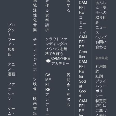
CAM
あんし
域
作
す
PFI
ん・安
活
る
る
RE
全への
性
資
コ
取り組
化
料
ミュ
み
プロ
音
請
ニ
ニュー
ダク
楽
求
ティ
ス
ト
CAM
ヘルプ
クラウドファ
フー
チ
PFI
お問い
ンディングの
ド・
ャ
RE
合わせ
ノウハウを無
飲食
レ
Crea
料で学ぼう
店
ン
tion
各種規定
CAMPFIRE
ジ
CAM
アカデミー
アニ
ス
利用規
PFI
メ・
ポ
約
RE
漫画
ー
CA
説
細則
for
ツ
MP
明
プライ
Soci
ファ
映
FI
会
バシー
al
ッ
像
RE
・
ポリ
Goo
ショ
・
ア
相
シー
d
ン
映
カ
談
特定商
CAM
画
デ
会
取引法
PFI
ゲー
書
ミ
に基づ
RE
ム・
籍
ー
く表記
for