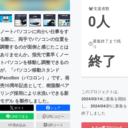
支援者数
まちづくり・地域活性化
0
人
CAMPFIRE for Social Good
CAMPFIRE Creation
ノートパソコンに向かい仕事をす
CAMPFIREふるさと納税
machi-ya
コミュニティ
る際に、両手でパソコンの位置を
募集終了まで残
調整するのが面倒と感じたことは
り
終了
ありませんか。指先で素早くノー
トパソコンを移動し調整できるの
が、「パソコン移動スタンド
Pacollon（パコロン）」です。発
売10周年記念として、樹脂製ベア
このプロジェクトは、
リング採用により水洗いできる新
2024/03/14
に募集を開始
モデル を製作しました。
し、
2024/04/21
に募集を
ポスト
シェア
終了しました
LINEで送る
URLコピー
埋め込み
QRコード
もう一度プロジェク