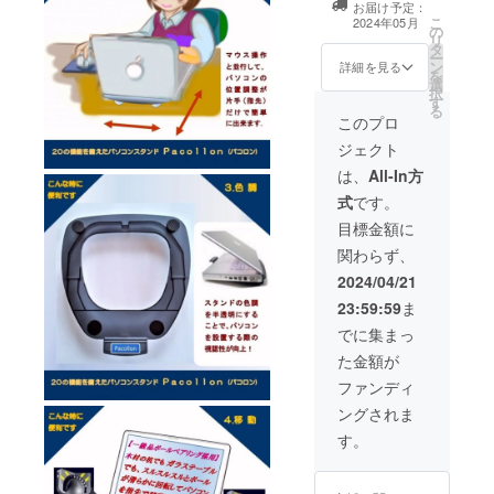
お届け予定：
明) 1個
こ
2024年05月
の
リ
タ
ー
ン
詳細を見る
を
選
択
す
る
このプロ
ジェクト
は、
All-In方
式
です。
目標金額に
関わらず、
2024/04/21
23:59:59
ま
でに集まっ
た金額が
ファンディ
ングされま
す。