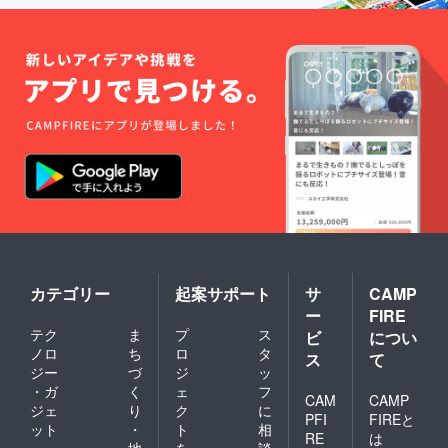
カテゴリー
起案サポート
サ
CAMP
ー
FIRE
テク
ま
プ
ス
ビ
につい
ノロ
ち
ロ
タ
ス
て
ジー
づ
ジ
ッ
・ガ
く
ェ
フ
CAM
CAMP
ジェ
り
ク
に
PFI
FIREと
ット
・
ト
相
RE
は
地
を
談