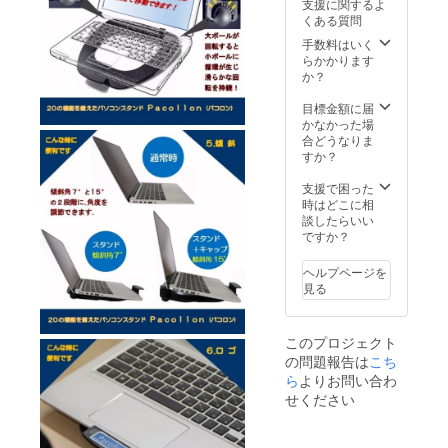
支援に関するよ
くある質問
手数料はいく
らかかります
か？
目標金額に届
かなかった場
合どうなりま
すか？
支援で困った
時はどこに相
談したらいい
ですか？
ヘルプページを
見る
このプロジェクト
の問題報告は
こち
ら
よりお問い合わ
せください