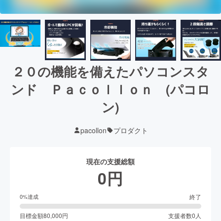
２０の機能を備えたパソコンスタ
ンド Ｐａｃｏｌｌｏｎ (パコロ
ン)
pacollon
プロダクト
現在の支援総額
0
円
終了
0
%達成
目標金額
80,000
円
支援者数
0
人