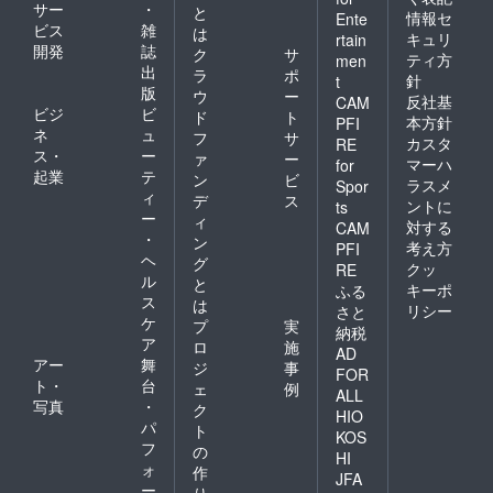
サー
・
と
情報セ
Ente
ビス
雑
は
キュリ
rtain
開発
誌
ク
サ
ティ方
men
出
ラ
ポ
針
t
版
ウ
ー
反社基
CAM
ビジ
ビ
ド
ト
本方針
PFI
ネ
ュ
フ
サ
カスタ
RE
ス・
ー
ァ
ー
マーハ
for
起業
テ
ン
ビ
ラスメ
Spor
ィ
デ
ス
ントに
ts
ー
ィ
対する
CAM
・
ン
考え方
PFI
ヘ
グ
クッ
RE
ル
と
キーポ
ふる
ス
は
リシー
さと
ケ
プ
実
納税
ア
ロ
施
AD
アー
舞
ジ
事
FOR
ト・
台
ェ
例
ALL
写真
・
ク
HIO
パ
ト
KOS
フ
の
HI
ォ
作
JFA
ー
り