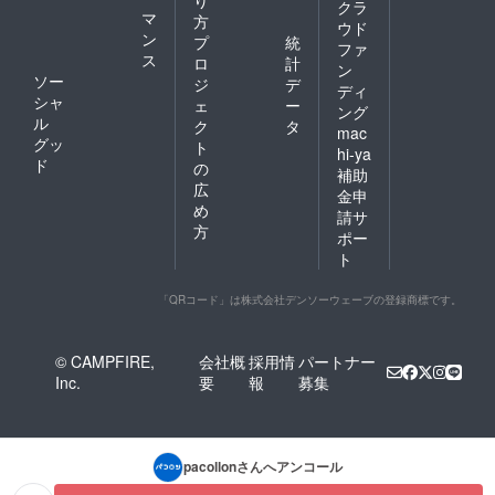
クラ
マ
方
ウド
ン
プ
統
ファ
ス
ロ
計
ン
ソー
ジ
デ
ディ
シャ
ェ
ー
ング
ル
ク
タ
mac
グッ
ト
hi-ya
ド
の
補助
広
金申
め
請サ
方
ポー
ト
「QRコード」は株式会社デンソーウェーブの登録商標です。
© CAMPFIRE,
会社概
採用情
パートナー
Inc.
要
報
募集
pacollon
さんへアンコール