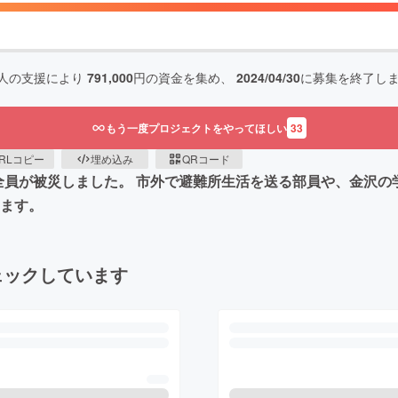
人の支援により
791,000
円の資金を集め、
2024/04/30
に募集を終了し
もう一度プロジェクトをやってほしい
33
RLコピー
埋め込み
QRコード
全員が被災しました。 市外で避難所生活を送る部員や、金沢の
します。
ェックしています