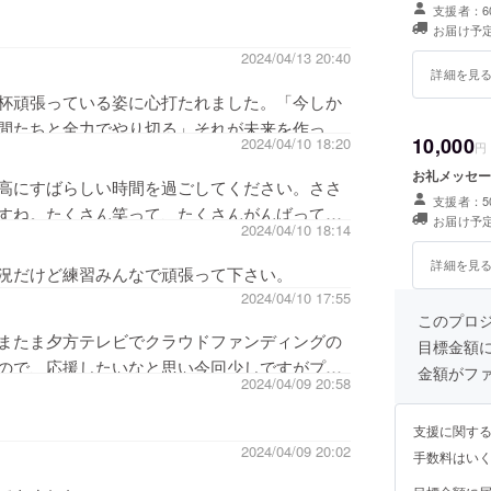
支援者：6
お届け予定
2024/04/13 20:40
詳細を見
杯頑張っている姿に心打たれました。「今しか
間たちと全力でやり切る」それが未来を作って
10,000
2024/04/10 18:20
円
しみながら頑張ってください。応援していま
お礼メッセー
高にすばらしい時間を過ごしてください。ささ
支援者：5
すね。たくさん笑って、たくさんがんばって、
お届け予定
2024/04/10 18:14
。今回の体験が大きな成長につながりますよう
詳細を見
況だけど練習みんなで頑張って下さい。
2024/04/10 17:55
このプロ
またま夕方テレビでクラウドファンディングの
目標金額
ので、応援したいなと思い今回少しですがプロ
金額がフ
2024/04/09 20:58
に向けて、練習頑張ってください。
支援に関す
2024/04/09 20:02
手数料はい