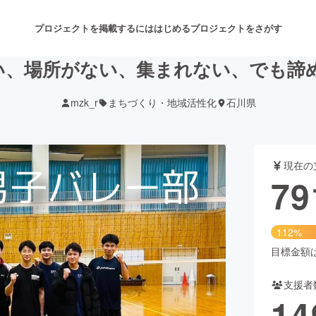
プロジェクトを掲載するには
はじめる
プロジェクトをさがす
い、場所がない、集まれない、でも諦
mzk_r
まちづくり・地域活性化
石川県
注目のリターン
注目の新着プロジェクト
募集終了が近いプロジェクト
も
現在の
音楽
舞台・パフォーマンス
79
ゲーム・サービス開発
フード・飲食店
112%
書籍・雑誌出版
アニメ・漫画
目標金額は7
支援者
チャレンジ
ビューティー・ヘルスケ
14