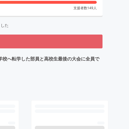
支援者数
149
人
ました
学校へ転学した部員と高校生最後の大会に全員で