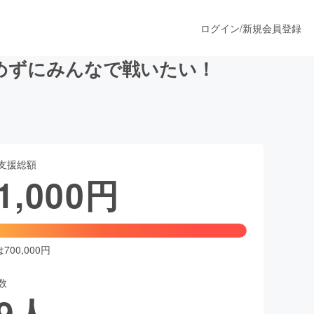
ログイン
/
新規会員登録
めずにみんなで戦いたい！
うすぐ公開されます
支援総額
プロダクト
1,000
円
ファッション
スポーツ
00,000円
数
ア
ソーシャルグッド
9
人