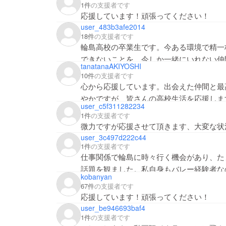
1件
の支援者です
応援しています！頑張ってください！
user_483b3afe2014
18件
の支援者です
輪島高校の卒業生です。今ある環境で精一
できないことを、今しか一緒にいれない仲
tanatanaAKIYOSHI
ゆく大きな自信となると思います。今を楽
10件
の支援者です
す。
心から応援しています。出会えた仲間と最
やかですが、皆さんの高校生活を応援しま
user_c5f311282234
地域の人の喜びや希望になってくださいね
1件
の支援者です
に！がんばれ、青春！
微力ですが応援させて頂きます、大変な状
user_3c497d222c44
1件
の支援者です
仕事関係で輪島に時々行く機会があり、た
話題を観ました。私自身もバレー経験者な
kobanyan
ジェクト参加しました。夏のインターハイ
67件
の支援者です
応援しています！頑張ってください！
user_be946693baf4
1件
の支援者です