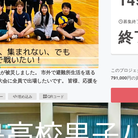
募集終
CAMPFIRE for Social Good
CAMPFIRE Creation
終
CAMPFIREふるさと納税
machi-ya
コミュニティ
このプロジェ
が被災しました。 市外で避難所生活を送る
791,000
円の
大会に全員で出場したいです。 皆様、応援を
ピー
埋め込み
QRコード