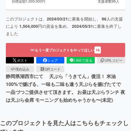
目標金額
1,000,000
円
支援者数
96
人
このプロジェクトは、
2024/03/21
に募集を開始し、
96
人の支援
により
1,504,000
円の資金を集め、
2024/05/31
に募集を終了し
ました
もう一度プロジェクトをやってほしい
16
ポスト
シェア
LINEで送る
URLコピー
埋め込み
QRコード
静岡県湖西市にて 天ぷら「うきてん」復活！ 米油
100%で揚げる、一味も二味も違う天ぷらを揚げたてで
一品づつご提供させて頂きます。 お昼は天ぷらランチ 夜
は天ぷら会席 モーニングも始めちゃうかも〜(未定)
このプロジェクトを見た人はこちらもチェックし