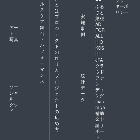
RE
ル
と
キーポ
ふる
ス
は
リシー
さと
ケ
プ
実
納税
ア
ロ
施
AD
アー
舞
ジ
事
FOR
ト・
台
ェ
例
ALL
写真
・
ク
HIO
パ
ト
KOS
フ
の
HI
ォ
作
JFA
ー
り
クラ
マ
方
ウド
ン
プ
統
ファ
ス
ロ
計
ン
ソー
ジ
デ
ディ
シャ
ェ
ー
ング
ル
ク
タ
mac
グッ
ト
hi-ya
ド
の
補助
広
金申
め
請サ
方
ポー
ト