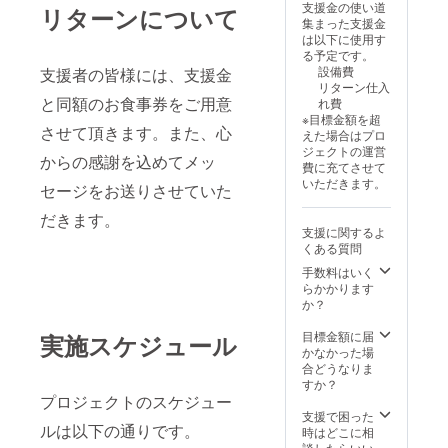
支援金の使い道
リターンについて
集まった支援金
は以下に使用す
る予定です。
設備費
支援者の皆様には、支援金
リターン仕入
と同額のお食事券をご用意
れ費
※目標金額を超
させて頂きます。また、心
えた場合はプロ
ジェクトの運営
からの感謝を込めてメッ
費に充てさせて
いただきます。
セージをお送りさせていた
だきます。
支援に関するよ
くある質問
手数料はいく
らかかります
か？
目標金額に届
実施スケジュール
かなかった場
合どうなりま
すか？
プロジェクトのスケジュー
支援で困った
ルは以下の通りです。
時はどこに相
談したらいい