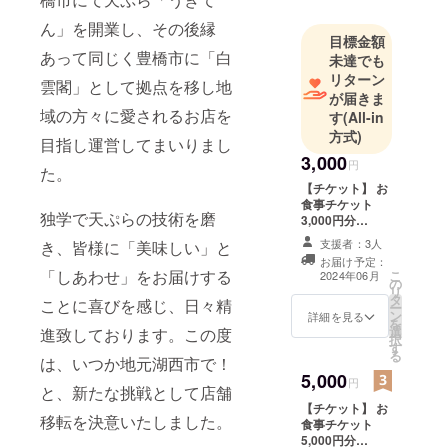
ん」を開業し、その後縁
目標金額
あって同じく豊橋市に「白
未達でも
リターン
雲閣」として拠点を移し地
が届きま
域の方々に愛されるお店を
す
(All-in
方式)
目指し運営してまいりまし
3,000
円
た。
【チケット】 お
食事チケット
独学で天ぷらの技術を磨
3,000円分
（1,000円×3
支援者：3人
き、皆様に「美味しい」と
枚） ・当店での
お届け予定：
ご飲食又は商品
「しあわせ」をお届けする
こ
2024年06月
の
購入にご利用い
リ
タ
ただけます。1枚
ことに喜びを感じ、日々精
ー
ン
ずつの利用が可
詳細を見る
を
選
進致しております。この度
能です。 ・現金
択
す
への交換はでき
る
は、いつか地元湖西市で！
ません。おつり
5,000
はでません。 ・
円
と、新たな挑戦として店舗
初回来店時にお
【チケット】 お
渡しいたしま
移転を決意いたしました。
食事チケット
す。スタッフに
5,000円分
クラウドファン