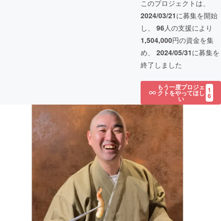
このプロジェクトは、
2024/03/21
に募集を開始
し、
96
人の支援により
1,504,000
円の資金を集
め、
2024/05/31
に募集を
終了しました
もう一度プロジェ
1
クトをやってほし
6
い