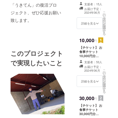
（1,000円×5
ディングで支援
「うきてん」の復活プロ
支援者：15人
枚） ・当店での
をした旨をお声
お届け予定：
ご飲食又は商品
掛けください。
ジェクト、ぜひ応援お願い
こ
2024年06月
の
購入にご利用い
・有効期間：
リ
タ
ただけます。1枚
致します。
2024年6月〜
ー
ン
ずつの利用が可
詳細を見る
2026年5月末日
を
選
能です。 ・現金
までの2年間
択
す
への交換はでき
【お礼のメッ
る
ません。おつり
セージ】 感謝の
10,000
はでません。 ・
円
気持ちを込め
初回来店時にお
て、お礼のメッ
【チケット】 お
渡しいたしま
セージをお送り
このプロジェクト
食事チケット
す。スタッフに
します。
10,000円分
クラウドファン
（1,000円×10
で実現したいこと
ディングで支援
支援者：53人
枚） ・当店での
をした旨をお声
お届け予定：
ご飲食又は商品
掛けください。
こ
2024年06月
の
購入にご利用い
・有効期間：
リ
タ
ただけます。1枚
2024年6月〜
ー
ン
ずつの利用が可
詳細を見る
2026年5月末日
を
選
能です。 ・現金
までの2年間
択
す
への交換はでき
【お礼のメッ
る
ません。おつり
セージ】 感謝の
30,000
はでません。 ・
円
気持ちを込め
初回来店時にお
て、お礼のメッ
【チケット】 お
渡しいたしま
セージをお送り
食事チケット
す。スタッフに
します。
30,000円分
クラウドファン