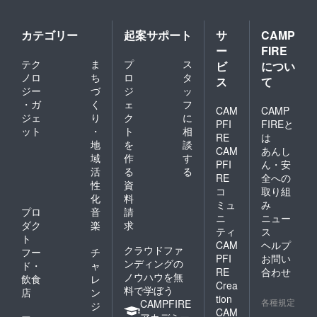
カテゴリー
起案サポート
サ
CAMP
ー
FIRE
テク
ま
プ
ス
ビ
につい
ノロ
ち
ロ
タ
ス
て
ジー
づ
ジ
ッ
・ガ
く
ェ
フ
CAM
CAMP
ジェ
り
ク
に
PFI
FIREと
ット
・
ト
相
RE
は
地
を
談
CAM
あんし
域
作
す
PFI
ん・安
活
る
る
RE
全への
性
資
コ
取り組
化
料
ミュ
み
プロ
音
請
ニ
ニュー
ダク
楽
求
ティ
ス
ト
CAM
ヘルプ
クラウドファ
フー
チ
PFI
お問い
ンディングの
ド・
ャ
RE
合わせ
ノウハウを無
飲食
レ
Crea
料で学ぼう
店
ン
tion
各種規定
CAMPFIRE
ジ
CAM
アカデミー