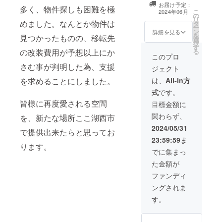
枚） ・当店での
をした旨をお声
お届け予定：
多く、物件探しも困難を極
ご飲食又は商品
こ
掛けください。
2024年06月
の
購入にご利用い
リ
・有効期間：
めました。なんとか物件は
タ
ただけます。1枚
ー
2024年6月〜
ン
ずつの利用が可
詳細を見る
を
2026年5月末日
見つかったものの、移転先
選
能です。 ・現金
択
までの2年間
す
への交換はでき
の改装費用が予想以上にか
る
【お礼のメッ
ません。おつり
このプロ
セージ】 感謝の
はでません。 ・
さむ事が判明した為、支援
気持ちを込め
ジェクト
初回来店時にお
て、お礼のメッ
渡しいたしま
を求めることにしました。
は、
All-In方
セージをお送り
す。スタッフに
します。
式
です。
クラウドファン
皆様に再度愛される空間
ディングで支援
目標金額に
をした旨をお声
関わらず、
を、新たな場所ここ湖西市
掛けください。
・有効期間：
2024/05/31
で提供出来たらと思ってお
2024年6月〜
23:59:59
ま
2026年5月末日
ります。
までの2年間
でに集まっ
【お礼のメッ
た金額が
セージ】 感謝の
気持ちを込め
ファンディ
て、お礼のメッ
ングされま
セージをお送り
します。
す。