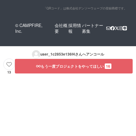
「QRコード」は株式会社デンソーウェーブの登録商標です。
© CAMPFIRE,
会社概
採用情
パートナー
Inc.
要
報
募集
user_1c2853e136f4
さんへアンコール
もう一度プロジェクトをやってほしい
16
13