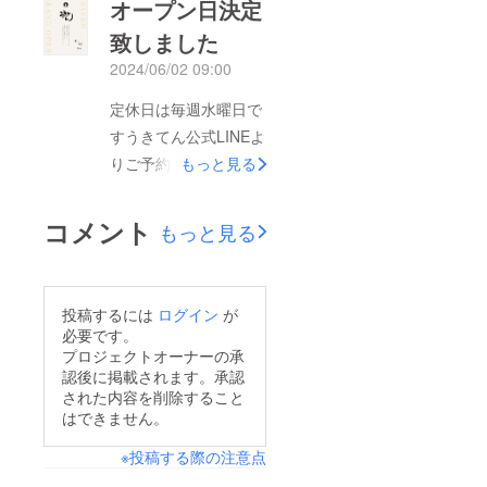
オープン日決定
致しました
2024/06/02 09:00
定休日は毎週水曜日で
すうきてん公式LINEよ
りご予約を承っており
もっと見る
ますまだ予約フォーム
の申請が下りていない
コメント
もっと見る
ためトーク画面に1.ご
希望日時2.ご予約人数
3.お名前フルネーム4.
投稿するには
ログイン
が
当日ご連絡の取れる電
必要です。
話番号5.食物アレル
プロジェクトオーナーの承
認後に掲載されます。承認
ギーの有無（お野菜全
された内容を削除すること
般、魚介類全般といっ
はできません。
た場合はお承り出来ま
※投稿する際の注意点
せん）以上をご明記の