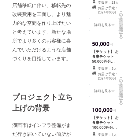
（1,000円×30
ディングで支援
支援者：21人
店舗移転に伴い、移転先の
枚） ・当店での
をした旨をお声
お届け予定：
ご飲食又は商品
掛けください。
こ
2024年06月
改装費用を工面し、より魅
の
購入にご利用い
・有効期間：
リ
タ
ただけます。1枚
2024年6月〜
ー
力的な空間を作り上げたい
ン
ずつの利用が可
詳細を見る
2026年5月末日
を
選
能です。 ・現金
までの2年間
と考えています。新たな場
択
す
への交換はでき
【お礼のメッ
る
ません。おつり
所でより多くのお客様に喜
セージ】 感謝の
50,000
はでません。 ・
円
気持ちを込め
んでいただけるような店舗
初回来店時にお
て、お礼のメッ
【チケット】 お
渡しいたしま
セージをお送り
食事チケット
づくりを目指しています。
す。スタッフに
します。
50,000円分
クラウドファン
（1,000円×50
ディングで支援
支援者：3人
枚） ・当店での
をした旨をお声
お届け予定：
ご飲食又は商品
こ
掛けください。
2024年06月
の
購入にご利用い
リ
・有効期間：
タ
ただけます。1枚
ー
2024年6月〜
ン
ずつの利用が可
詳細を見る
を
2026年5月末日
プロジェクト立ち
選
能です。 ・現金
択
までの2年間
す
への交換はでき
る
【お礼のメッ
上げの背景
ません。おつり
セージ】 感謝の
100,000
はでません。 ・
円
気持ちを込め
初回来店時にお
て、お礼のメッ
【チケット】 お
渡しいたしま
セージをお送り
食事チケット
湖西市はインフラ整備がま
す。スタッフに
します。
100,000円分
クラウドファン
（1,000円×100
だ行き届いていない箇所が
ディングで支援
支援者：1人