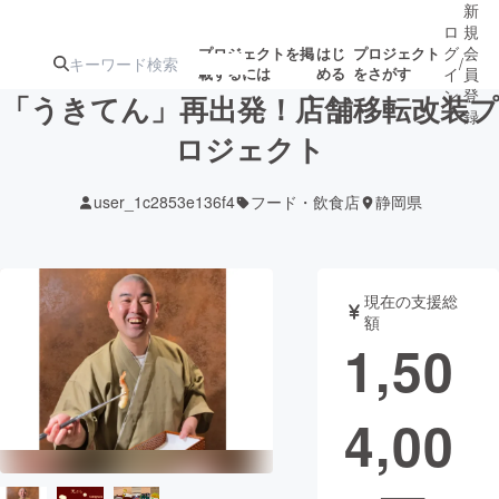
新
ロ
規
グ
会
プロジェクトを掲
はじ
プロジェクト
/
載するには
める
をさがす
イ
員
ン
登
「うきてん」再出発！店舗移転改装プ
録
ロジェクト
人気のプロ
注目のリ
注目の新着プロ
募集終了が近いプ
もうすぐ公開
user_1c2853e136f4
フード・飲食店
静岡県
ジェクト
ターン
ジェクト
ロジェクト
されます
アート・写真
音楽
現在の支援総
額
1,50
テクノロジー・ガジェット
ゲーム・サ
4,00
映像・映画
書籍・雑誌
ビジネス・起業
チャレンジ