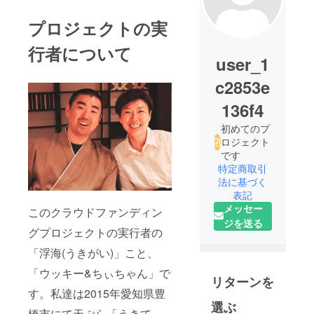
プロジェクトの実
行者について
user_1
c2853e
136f4
初めてのプ
ロジェクト
です
特定商取引
法に基づく
表記
メッセー
このクラウドファンディン
ジを送る
グプロジェクトの実行者の
「浮海(うきがい)」こと、
「ウッキー&ちぃちゃん」で
リターンを
す。私達は2015年愛知県豊
選ぶ
橋市にて天ぷら「うきて