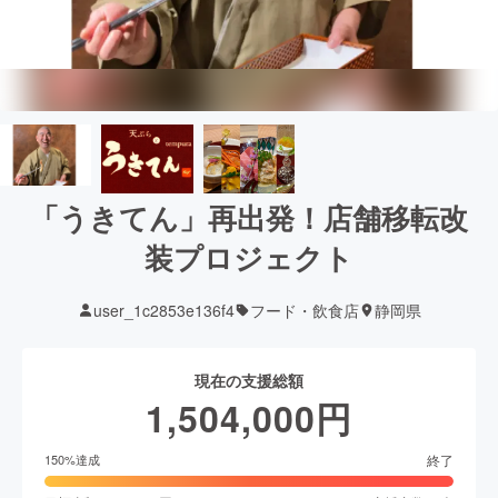
「うきてん」再出発！店舗移転改
装プロジェクト
user_1c2853e136f4
フード・飲食店
静岡県
現在の支援総額
1,504,000
円
終了
150
%達成