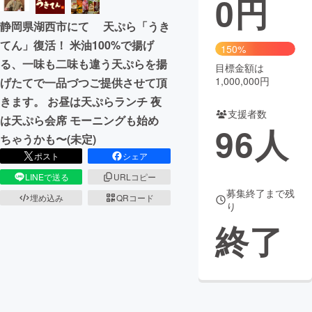
0
円
静岡県湖西市にて 天ぷら「うき
まちづくり・地域活性化
てん」復活！ 米油100%で揚げ
150%
る、一味も二味も違う天ぷらを揚
目標金額は
CAMPFIRE for Social Good
CAMPFIRE Creation
1,000,000円
げたてで一品づつご提供させて頂
CAMPFIREふるさと納税
machi-ya
コミュニティ
きます。 お昼は天ぷらランチ 夜
支援者数
は天ぷら会席 モーニングも始め
96
人
ちゃうかも〜(未定)
ポスト
シェア
LINEで送る
URLコピー
募集終了まで残
埋め込み
QRコード
り
終了