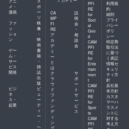
アニ
ス
利用規
PFI
メ・
ポ
約
RE
漫画
ー
CA
説
細則
for
ツ
MP
明
プライ
Soci
ファ
映
FI
会
バシー
al
ッ
像
RE
・
ポリ
Goo
ショ
・
ア
相
シー
d
ン
映
カ
談
特定商
CAM
画
デ
会
取引法
PFI
ゲー
書
ミ
に基づ
RE
ム・
籍
ー
く表記
for
サー
・
と
情報セ
Ente
ビス
雑
は
キュリ
rtain
開発
誌
ク
サ
ティ方
men
出
ラ
ポ
針
t
版
ウ
ー
反社基
CAM
ビジ
ビ
ド
ト
本方針
PFI
ネ
ュ
フ
サ
カスタ
RE
ス・
ー
ァ
ー
マーハ
for
起業
テ
ン
ビ
ラスメ
Spor
ィ
デ
ス
ントに
ts
ー
ィ
対する
CAM
・
ン
考え方
PFI
ヘ
グ
クッ