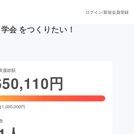
ログイン
/
新規会員登録
 学会 をつくりたい！
うすぐ公開されます
支援総額
プロダクト
650,110
円
ファッション
スポーツ
,000,000円
数
ア
ソーシャルグッド
1
人