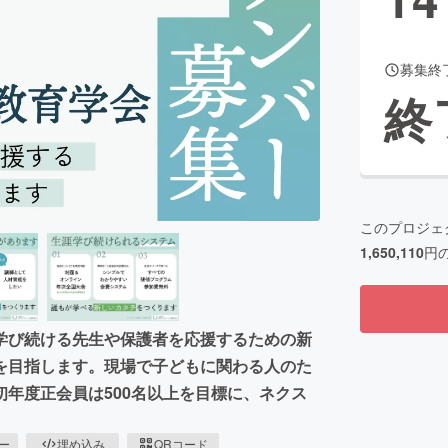
募集終
CAMPFIRE for Social Good
CAMPFIRE Creation
終
CAMPFIREふるさと納税
machi-ya
コミュニティ
このプロジェ
1,650,110
円
学び続ける先生や保護者を応援するための新
を目指します。現場で子どもに関わる人のた
年度正会員は500名以上を目標に、ネクス
ピー
埋め込み
QRコード