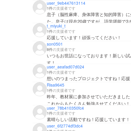
user_9eb447613114
1件
の支援者です
息子（脳性麻痺、身体障害と知的障害）に
た。息子は現在20歳ですが、語学堪能で
t_miyuki_t
クルーシブ教育の必要性を実感しています
1件
の支援者です
応援しています！頑張ってください！
son0501
8件
の支援者です
いつもお世話になっております！新しい試
す！
user_aeafad07d024
1件
の支援者です
想いのつまったプロジェクトですね！応援
Risa9645
1件
の支援者です
昨年、教材展に参加させていただきました
これからもたくさん勉強させてください！
user_78b410350fc4
1件
の支援者です
素晴らしい活動ですね！応援しています！
user_6f2774df3dc4