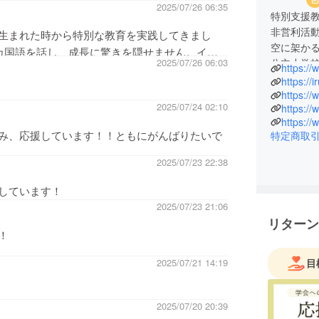
2025/07/26 06:35
特別支援
非営利活動
生まれた時から特別な教育を実践してきまし
空に架かる
3カ国語を話し、成長に驚きを隠せません。イン
公立小学
2025/07/26 06:03
https://
。応援します！
た。
https://i
全国で開
https://
2025/07/24 02:10
https:/
境調整につ
https:/
支援教育
み、応援しています！！ともにがんばりたいで
特定商取
(2024.5.
2025/07/23 22:38
しています！
2025/07/23 21:06
リターン
！
2025/07/21 14:19
目
2025/07/20 20:39