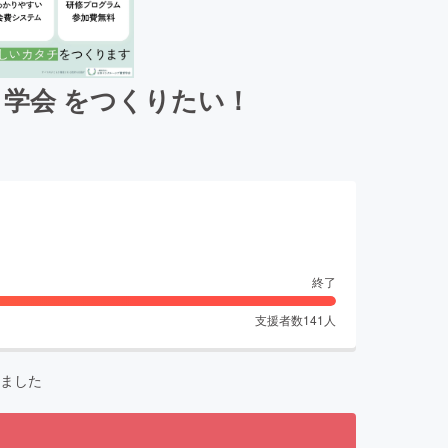
 学会 をつくりたい！
終了
支援者数
141
人
ました