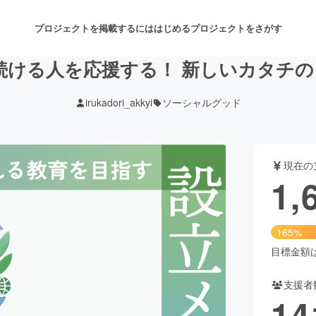
プロジェクトを掲載するには
はじめる
プロジェクトをさがす
ける人を応援する！ 新しいカタチの
irukadori_akkyi
ソーシャルグッド
注目のリターン
注目の新着プロジェクト
募集終了が近いプロジェクト
も
現在の
音楽
舞台・パフォーマンス
1,
ゲーム・サービス開発
フード・飲食店
165%
書籍・雑誌出版
アニメ・漫画
目標金額は1
支援者
チャレンジ
ビューティー・ヘルスケ
14