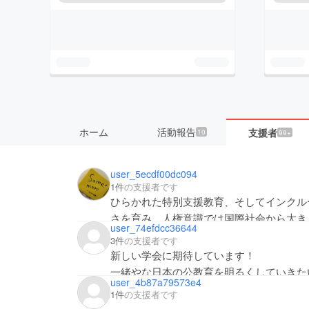
ホーム
活動報告
支援者
10
99+
user_5ecdf00dc094
1件
の支援者です
ひらかれた特別支援教育、そしてインクル
さを育み、人権意識では国際社会から大き
user_74efdcc36644
設立に期待を込めて応援させていただきま
3件
の支援者です
学会の枠をゆるくオープンにされたお考え
新しい学会に期待しています！
どりさんに出会えたことに感謝しています
一緒やな日本の公教育を明るくしていきた
user_4b87a79573e4
よろしくお願いします^_^
1件
の支援者です