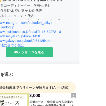
教育コーディネーター｜学校心理士
任意団体 空に架かる橋 代表
橋 I コミュニティ 代表
校特別支援学級を中心に、実践と研究を重ねてき
www.instagram.com/irukadori_akkyi/
rukadori.jp
催する講演会や研修会では講師として自立活動や環
www.meijitosho.co.jp/detail/4-18-322721-8
/www.socym.co.jp/book/1458
いて情報発信をしている。Instagramでは、特別
/www.gakuyo.co.jp/book/b641254.html
の実践や教材を紹介している。
引法に基づく表記
2現在)
メッセージを送る
を選ぶ
標金額未達でもリターンが届きます
(All-in方式)
3,000
円
応援コース ・学会員先行入会案内
（良いNo.の会員番号を取得） ・お