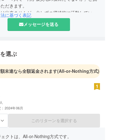
いただきます。
とは出来ませんが、少しずつ継続的に活動していき
引法に基づく表記
メッセージを送る
を選ぶ
金額未達なら全額返金されます
(All-or-Nothing方式)
人
：2024年06月
このリターンを選択する
る
クトは、All-or-Nothing方式です。