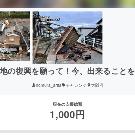
地の復興を願って！今、出来ること
nomura_arita
チャレンジ
大阪府
現在の支援総額
1,000
円