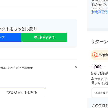
戦させて
大きなこ
特定商取
ェクトをもっと応援！
ェア
LINEで送る
リターン
目標
1,000
円
開催に向けて着々と準備中
お礼のお手紙
支援者：1
お届け予定
プロジェクトを見る
詳細を見
このプロジェ