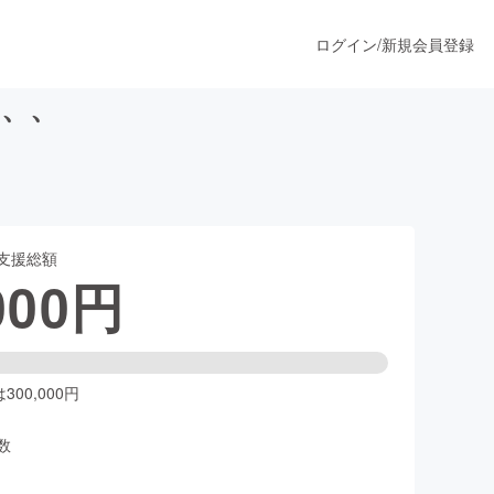
ログイン
/
新規会員登録
を、、
うすぐ公開されます
支援総額
プロダクト
000
円
ファッション
スポーツ
00,000円
数
ア
ソーシャルグッド
人