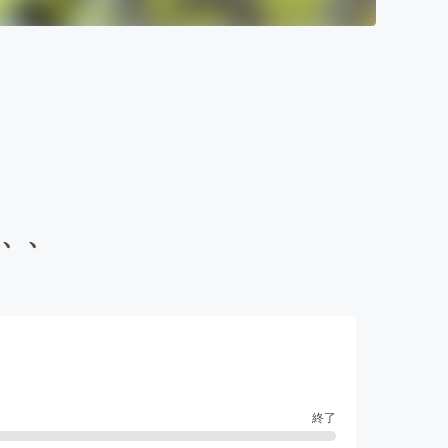
を、、
終了