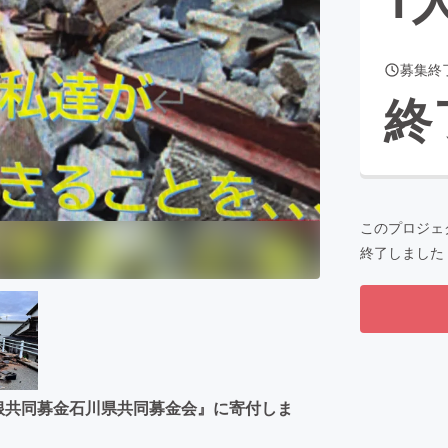
募集終
CAMPFIRE for Social Good
CAMPFIRE Creation
終
CAMPFIREふるさと納税
machi-ya
コミュニティ
このプロジェ
終了しました
根共同募金石川県共同募金会』に寄付しま