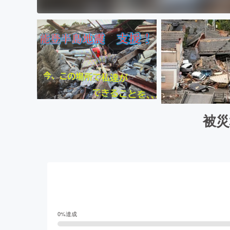
被災
0
%達成