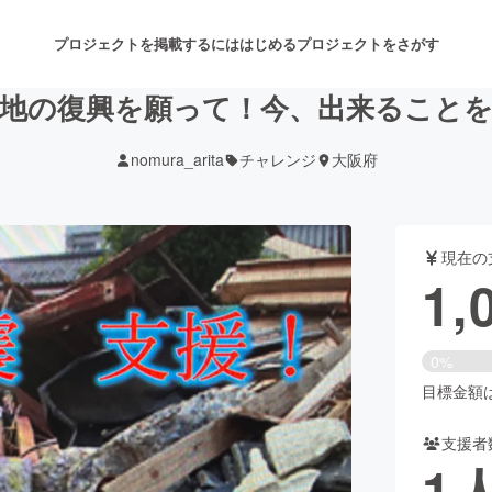
プロジェクトを掲載するには
はじめる
プロジェクトをさがす
地の復興を願って！今、出来ること
nomura_arita
チャレンジ
大阪府
注目のリターン
注目の新着プロジェクト
募集終了が近いプロジェクト
も
現在の
音楽
舞台・パフォーマンス
1,
ゲーム・サービス開発
フード・飲食店
0%
書籍・雑誌出版
アニメ・漫画
目標金額は3
支援者
チャレンジ
ビューティー・ヘルスケ
1