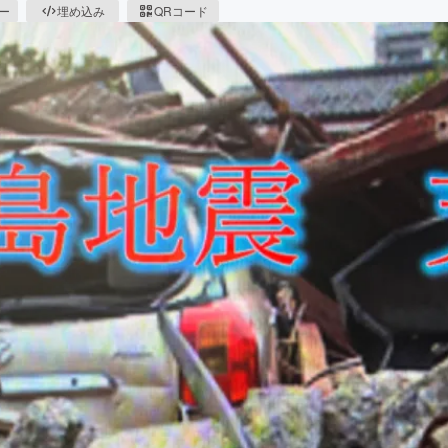
ピー
埋め込み
QRコード