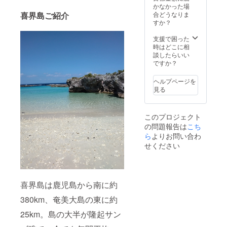
付き 商
て保管
かなかった場
品名：
して下
合どうなりま
喜界島ご紹介
俊寛30
さい。
すか？
度
原産
1800ml
国、産
支援で困った
品目 本
地 日
時はどこに相
格焼酎
本、鹿
談したらいい
原材料
児島県
ですか？
名 黒糖
大島郡
(国内製
喜界町
ヘルプページを
造、ボ
原材
見る
リビア
料 黒
製
糖、米
造）、
麹 主原
このプロジェクト
米こう
料の原
の問題報告は
こち
じ（タ
産地
イ産
ら
よりお問い合わ
鹿児島
米） ア
県大島
せください
ルコー
郡喜界
ル分 ３
町 添加
０度 内
物表
容量
示 添
1800ｍ
喜界島は鹿児島から南に約
加物は
ｌ 製造
ありま
380km、奄美大島の東に約
者 喜界
せん。
島酒造
25km。島の大半が隆起サン
株式会
社 住所