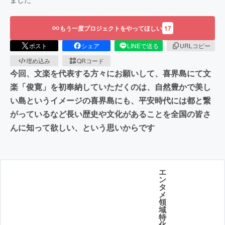
もう一度プロジェクトをやってほしい
17
ポスト
シェア
LINEで送る
URLコピー
埋め込み
QRコード
今回、文楽を代表する方々にお願いして、喜界島にて文
楽「俊寛」を初奉納していただくのは、自然豊かで美し
い島というイメージの喜界島にも、平安時代には都と繋
がっているなど長い歴史や文化があることを全国の皆さ
んに知って欲しい、という思いからです
エ
ン
タ
メ
領
域
特
化