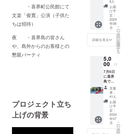
かで、
けて保
名称：
6人
内製
みずみ
存して
・喜界町公民館にて
すり胡
造、ボ
お届
ずしい
くださ
麻・炒
け予
リビア
文楽「俊寛」公演（子供た
上質な
い）
定：
りごま
製
香りと
2024
（５月
内容
造）、
ちは招待）
年08
優しい
～10月
量：
米こう
こ
月
甘さが
は、
の
38gx2
じ（タ
リ
特徴の
10℃以
タ
原材料
イ産
夜 ・喜界島の皆さん
ー
花良治
下の冷
ン
名：白
詳細を見る
米） ア
を
(けらじ)
蔵保存
選
ごま
ルコー
や、島外からのお客様との
択
みか
をおス
す
（喜界
ル分 ２
る
ん。栽
スメ致
懇親パーティ
島産）
５度 内
5,0
培が難
しま
賞味期
容量
しく収
00
す。）
限：約
720ｍｌ
円
穫量が
賞味期
4ヶ月
製造者
7月6日
少ない
限
保存方
喜界島
に喜界
為、島
→3ヶ月
法：直
酒造株
島で行
外に出
・原産
射日
式会社
われる
回るこ
国、産
光・高
住所 鹿
支援
文楽公
とが、
地 →
温多湿
者：
児島県
演を生
ほとん
日本、
41人
を避け
大島郡
中継い
どない
喜界島
プロジェクト立ち
冷暗所
お届
喜界町
たしま
ことか
・原材
け予
で保存
赤連
す。パ
ら「幻
定：
料→サ
製造
2966-
上げの背景
ソコン
2024
のみか
トウキ
者：鹿
12 電話
年07
での視
ん」と
ビ 主原
児島県
番号
こ
月
聴を推
呼ばれ
の
料の原
大島郡
0997-
リ
奨しま
ていま
タ
産地→
喜界町
65-
ー
すが、