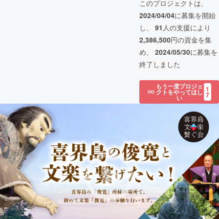
このプロジェクトは、
2024/04/04
に募集を開始
し、
91
人の支援により
2,386,500
円の資金を集
め、
2024/05/30
に募集を
終了しました
もう一度プロジェ
1
クトをやってほし
7
い