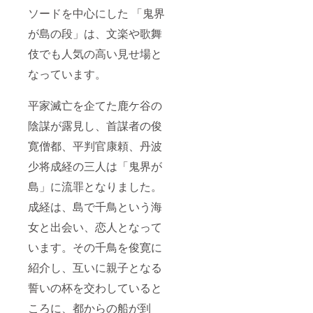
ソードを中心にした 「鬼界
が島の段」は、文楽や歌舞
伎でも人気の高い見せ場と
なっています。
平家滅亡を企てた鹿ケ谷の
陰謀が露見し、首謀者の俊
寛僧都、平判官康頼、丹波
少将成経の三人は「鬼界が
島」に流罪となりました。
成経は、島で千鳥という海
女と出会い、恋人となって
います。その千鳥を俊寛に
紹介し、互いに親子となる
誓いの杯を交わしていると
ころに、都からの船が到