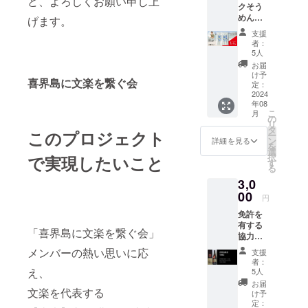
ど、よろしくお願い申し上
クそう
る
めん】
HOWB
げます。
2024年
Eの看板
支援
今年初
商品の
者：
めて出
ひと
5人
まし
つ。 喜
お届
た！
界島の
け予
喜界島に文楽を繋ぐ会
シーク
海から
定：
そうそ
2024
海水を
年08
うめん
煮詰め
こ
月
です 内
て作り
の
リ
容量 :
上げた
タ
このプロジェクト
ー
320g（
「ミネ
ン
詳細を見る
を
80x4)
ラルそ
選
択
で実現したいこと
品名 :
のまま
す
る
干しめ
天然海
3,0
ん 原材
塩」を
料名 :
00
使用
円
小麦粉
し、⾵
免許を
（小麦
味付け
有する
（国
にバニ
「喜界島に文楽を繋ぐ会」
協力事
産））
ラを配
業者か
、シー
合。⼀
メンバーの熱い思いに応
支援
ら酒類
クーみ
般的な
者：
を購入
かん
え、
塩サイ
5人
できる
（喜界
ダーの
お届
権利・
文楽を代表する
島
しょっ
け予
チケッ
産）、
定：
ぱさは