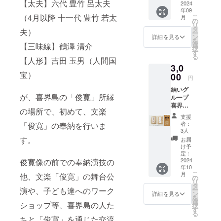
【太夫】六代 豊竹 呂太夫
ト 喜界
2024
食塩、
無く、
年09
島酒
一部に
サイ
（4月以降 十一代 豊竹 若太
こ
月
造、俊
小麦粉
の
ダーの
リ
寛 720
を含む
タ
甘みと
夫）
ー
ｍｌ 永
ン
天然塩
詳細を見る
を
年受け
選
のうま
【三味線】鶴澤 清介
択
継がれ
す
味のバ
る
た製法
【人形】吉田 玉男（人間国
ランス
3,0
でじっ
が抜群
宝）
くりと
00
なバニ
円
醸し、
ラがほ
結いグ
甕容器
のかに
が、喜界島の「俊寛」所縁
ループ
での熟
⾹る喜
喜界島
成が生
界島の
の場所で、初めて、文楽
ごま、
み出す
島サイ
支援
喜界島
ほのか
ダー。
者：
「俊寛」の奉納を行いま
は黒糖
な香り
3人
海岸で
の一大
とコク
す。
感じる
お届
産地
が楽し
け予
島⾵の
で、国
める商
定：
ような
産白ご
2024
俊寛像の前での奉納演技の
品で
味わい
年10
まの7割
す。 酒
を 是⾮
こ
月
他、文楽「俊寛」の舞台公
が喜界
類を購
の
ご賞味
リ
島で生
入でき
タ
くださ
ー
演や、子ども達へのワーク
産され
る権
ン
詳細を見る
い。
を
てお
利・チ
選
【なみ
ショップ等、喜界島の人た
択
り、生
ケット
す
うちサ
る
産量日
をお送
ちと「俊寛」を通じた交流
イ