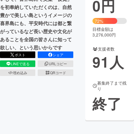
0
円
を初奉納していただくのは、自然
まちづくり・地域活性化
豊かで美しい島というイメージの
72%
喜界島にも、平安時代には都と繋
目標金額は
CAMPFIRE for Social Good
CAMPFIRE Creation
がっているなど長い歴史や文化が
3,276,000円
CAMPFIREふるさと納税
machi-ya
コミュニティ
あることを全国の皆さんに知って
欲しい、という思いからです
支援者数
91
人
ポスト
シェア
LINEで送る
URLコピー
埋め込み
QRコード
募集終了まで残
り
終了