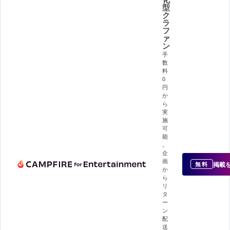
型
ク
ラ
フ
ァ
ン
手
数
料
0
円
か
ら
実
施
可
能
。
企
画
掲載
無料
か
ら
リ
タ
ー
ン
配
送