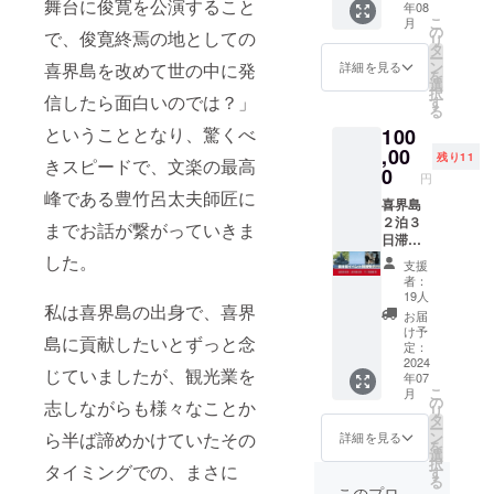
舞台に俊寛を公演すること
年08
島酒造
作り出
こ
月
「俊
した純
の
で、俊寛終焉の地としての
リ
寛」
黒糖だ
タ
ー
1800ml
けを使
ン
喜界島を改めて世の中に発
詳細を見る
を
常圧蒸
い、 仕
選
択
留の原
信したら面白いのでは？」
込んだ
す
る
酒を３
長期熟
ということとなり、驚くべ
100
０度に
成原酒
仕上げ
,00
です。
残り11
きスピードで、文楽の最高
た長期
その年
0
円
貯蔵黒
に製造
峰である豊竹呂太夫師匠に
糖焼酎
喜界島
した黒
を、 多
２泊３
糖しか
までお話が繋がっていきま
治見焼
日滞在
使用し
陶器に
の宿泊
ない
した。
支援
収めま
割引券
ヴィン
者：
した。
50%・
テージ
19人
私は喜界島の出身で、喜界
永年受
お食事
焼酎の
お届
け継が
割引券
最も古
け予
島に貢献したいとずっと念
れた製
50%・
い2001
定：
法で
特別鑑
2024
年に醸
じていましたが、観光業を
年07
じっく
賞券を
した希
こ
月
りと醸
お渡し
少品で
の
志しながらも様々なことか
リ
し、 甕
いたし
す。 名
タ
ー
容器で
ます。
前：朝
ン
ら半ば諦めかけていたその
詳細を見る
を
の熟成
・有効
日酒造
選
択
が生み
期限：
タイミングでの、まさに
株式会
す
る
出すほ
2024年
社 所在
このプロ