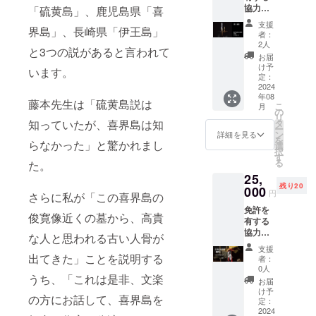
涼飲料
協力事
「硫黄島」、鹿児島県「喜
水 原材
業者か
料名 :
支援
界島」、長崎県「伊王島」
ら酒類
砂糖(国
者：
を購入
2人
内製造)
と3つの説があると言われて
できる
・ 花良
お届
権利・
け予
治みか
います。
チケッ
定：
ん(喜界
ト 朝日
2024
島産) ・
年08
酒造
柚子 果
藤本先生は「硫黄島説は
こ
月
陽出る
の
汁 :
リ
國の銘
タ
知っていたが、喜界島は知
29％ ※
ー
酒2001
ン
詳細を見る
直射日
を
2本セッ
らなかった」と驚かれまし
選
光や高
択
ト 大正
す
温の場
る
た。
５年創
所を避
25,
業、奄
けてく
残り20
美群島
000
ださ
円
さらに私が「この喜界島の
で最も
い。
免許を
老舗の
俊寛像近くの墓から、高貴
有する
朝日酒
協力事
造蔵が
な人と思われる古い人骨が
業者か
自社農
支援
ら酒類
園で有
出てきた」ことを説明する
者：
を購入
機栽培
0人
できる
うち、「これは是非、文楽
した サ
お届
権利・
トウキ
け予
の方にお話して、喜界島を
チケッ
ビにこ
定：
ト 喜界
2024
だわり