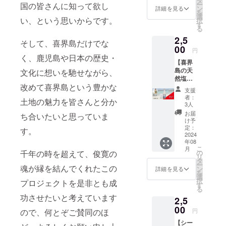
タ
ー
国の皆さんに知って欲し
でお送
ン
詳細を見る
を
りしま
選
い、という思いからです。
択
す
す
る
2,5
そして、喜界島だけでな
00
円
く、鹿児島や日本の歴史・
【喜界
島の天
文化に想いを馳せながら、
然塩を
改めて喜界島という豊かな
使った
支援
バニラ
者：
土地の魅力を皆さんと分か
が ほの
3人
かに香
お届
ち合いたいと思っていま
る島サ
け予
イダー
定：
す。
「なみ
2024
年08
うちサ
こ
月
イ
の
千年の時を超えて、俊寛の
リ
ダー」
タ
ー
】2本
魂が縁を結んでくれたこの
ン
詳細を見る
を
セット
選
択
プロジェクトを是非とも成
2023年
す
る
8月から
功させたいと考えています
2,5
累計販
売本数
00
円
ので、何とぞご賛同のほ
5,000本
【シー
を超え