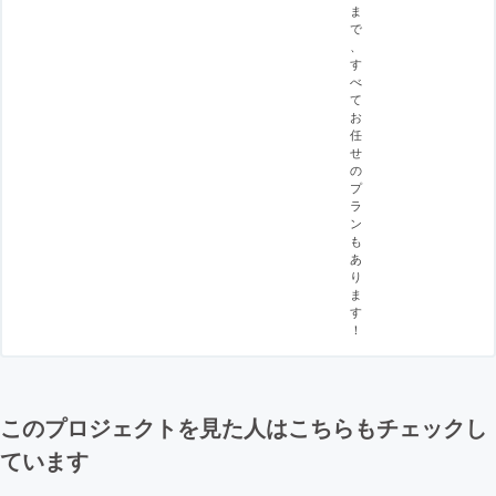
ま
で
、
す
べ
て
お
任
せ
の
プ
ラ
ン
も
あ
り
ま
す
！
このプロジェクトを見た人はこちらもチェックし
ています