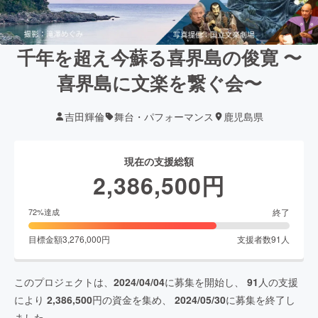
千年を超え今蘇る喜界島の俊寛 〜
喜界島に文楽を繋ぐ会〜
吉田輝倫
舞台・パフォーマンス
鹿児島県
現在の支援総額
2,386,500
円
終了
72
%達成
目標金額
3,276,000
円
支援者数
91
人
このプロジェクトは、
2024/04/04
に募集を開始し、
91
人の支援
により
2,386,500
円の資金を集め、
2024/05/30
に募集を終了し
ました