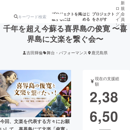
新
ロ
規
グ
会
プロジェクトを掲
はじ
プロジェクト
/
載するには
める
をさがす
イ
員
ン
登
千年を超え今蘇る喜界島の俊寛 〜喜
録
界島に文楽を繋ぐ会〜
人気のプロ
注目のリ
注目の新着プロ
募集終了が近いプ
もうすぐ公開
吉田輝倫
舞台・パフォーマンス
鹿児島県
ジェクト
ターン
ジェクト
ロジェクト
されます
アート・写真
音楽
現在の支援総
額
2,38
テクノロジー・ガジェット
ゲーム・サ
6,50
映像・映画
書籍・雑誌
今回、文楽を代表する方々にお願
ビジネス・起業
チャレンジ
いして、喜界島にて文楽「俊寛」