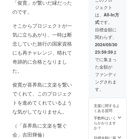
「俊寛」が繋いだ縁だった
のかな
7月5
地： 〒
ジェクト
香りと
日〜3日
891-
のです。
コクが
間のみ
6202 鹿
は、
All-In方
楽しめ
有効 ※※
児島県
式
です。
る商品
往復の
大島郡
そこからプロジェクトが一
です。
飛行機
喜界町
目標金額に
手提げ
代等、
湾４１
気に立ちあがり、一時は断
関わらず、
箱入り
別途費
−１ 電
奥行
用につ
念していた旅行の国家資格
話番
2024/05/30
(cm)：
いての
号：
23:59:59
ま
にも再チャレンジ、晴れて
21.0 横
詳細は
0997-
(cm)：
事務局
65-
でに集まっ
奇跡的に合格となりまし
22.2 高
にお問
1531 お
た金額が
さ
い合わ
酒の成
た。
(cm)：
せくだ
分表示
ファンディ
28.5 柄
さい
名称
ングされま
杓・容
黒糖(自
俊寛が喜界島に文楽を繋い
器敷き
社製喜
す。
用マッ
界島
でくれて、このプロジェク
ト・
産)、米
トを進めてくれているよう
『平家
麹(国産
支援に関するよ
物語』
米) 内容
くある質問
な気がしてなりません。
巻三
量
「有
360ml
手数料はいく
王」現
保存方
らかかります
（「喜界島に文楽を繋ぐ
代語訳
法 直
か？
文記載
射日光
会」吉田輝倫）
しおり
を避け
目標金額に届