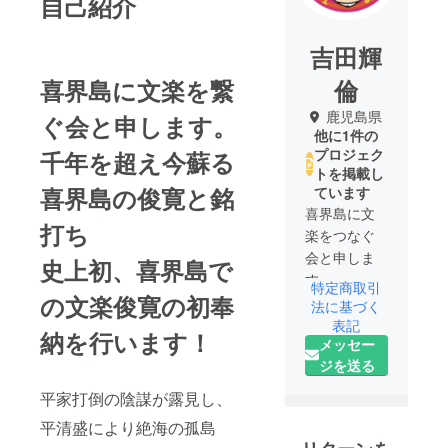
自己紹介
吉田輝
喜界島に文楽を繋
倫
鹿児島県
ぐ会と申します。
他に1件の
プロジェク
千年を超え今蘇る
トを掲載し
喜界島の俊寛と銘
ています
喜界島に文
打ち
楽をつなぐ
会と申しま
史上初、喜界島で
す。
特定商取引
の文楽俊寛の初奉
奄美大島、
法に基づく
喜界島を中
表記
納を行います！
メッセー
心に「テル
ジを送る
リンツーリ
ズム」と言
平家打倒の陰謀が露見し、
う旅行会社
平清盛により絶海の孤島
を行なって