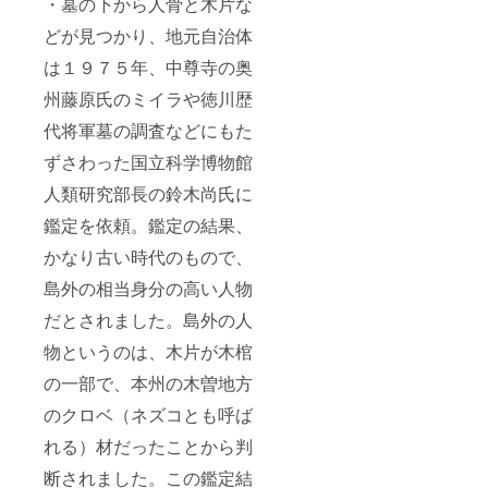
・墓の下から人骨と木片な
どが見つかり、地元自治体
は１９７５年、中尊寺の奥
州藤原氏のミイラや徳川歴
代将軍墓の調査などにもた
ずさわった国立科学博物館
人類研究部長の鈴木尚氏に
鑑定を依頼。鑑定の結果、
かなり古い時代のもので、
島外の相当身分の高い人物
だとされました。島外の人
物というのは、木片が木棺
の一部で、本州の木曽地方
のクロベ（ネズコとも呼ば
れる）材だったことから判
断されました。この鑑定結