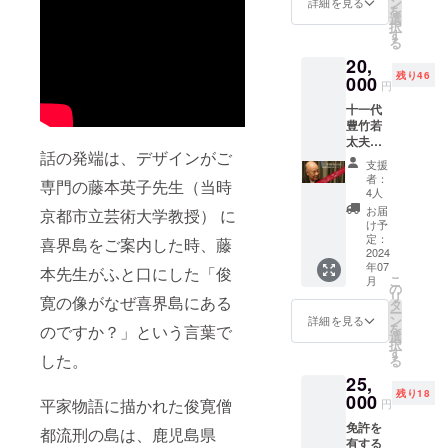
す。 そ
ン
喜界島
詳細を見る
湾1298
0251 保
を
携帯で
んな稀
選
添加物
番 合
存方法
択
も視聴
少な花
す
表示な
同会
冷暗所
る
可能で
良治み
し アレ
社 喜
に保管
20,
す 注
かんの
ルギー
界島結
してく
残り46
意）イ
000
果汁を
表示な
い
円
ださい
ベント
贅沢に
し
0997-
十一代
中止の
使った
65-
豊竹若
場合は
クラフ
0958 栄
太夫の
喜界島
トシ
養成分
話の発端は、デザインがご
襲名記
のグッ
ロップ
（100g
支援
念品
ズなど
が 「花
者：
）当た
専門の藤本英子先生（当時
（手ぬ
の返礼
良治み
4人
り エネ
ぐい・
品と交
かん
お届
ルギー
京都市立芸術大学教授） に
扇
換とな
Premiu
け予
640kcal
子）、
りま
定：
m」で
喜界島をご案内した時、藤
タンパ
書籍
2024
す。
す。
ク質
年07
「五感
本先生がふと口にした「俊
【花良
18.9g
こ
月
のかな
の
治みか
脂質
リ
寛の像がなぜ喜界島にある
た
タ
ん
53.8g
ー
へ」、
ン
Premiu
詳細を見る
炭水化
を
のですか？」という言葉で
座右の
選
m】 内
物
択
銘のサ
す
容量 :
20.1g
した。
る
イン色
200ml
食塩相
25,
紙を
(4〜5倍
当量
残り18
セット
000
濃縮) ×
平家物語に描かれた俊寛僧
円
0.01g
でお渡
２本 品
免許を
ししま
都流刑の島は、鹿児島県
名 : 清
有する
す。