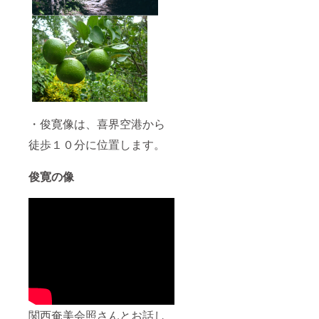
・俊寛像は、喜界空港から
徒歩１０分に位置します。
俊寛の像
関西奄美会照さんとお話し