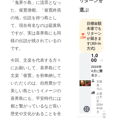
リターンを
「鬼界ケ島」に流罪となっ
おります
選ぶ
た、俊寛僧都。「俊寛終焉
の地」伝説を持つ島とし
目標金額
て、現在有名なのは硫黄島
未達でも
ですが、実は喜界島にも同
リターン
が届きま
様の伝説が残されているの
す
(All-in
です。
方式)
1,0
00
今回、文楽を代表する方々
円
2024年
にお願いして、喜界島にて
4月に襲
文楽「俊寛」を初奉納して
名され
たばか
支援
いただくのは、自然豊かで
りの十
者：
一代豊
12人
美しい島というイメージの
竹若太
お届
夫師匠
け予
喜界島にも、平安時代には
より感
定：
謝の気
2024
都と繋がっているなど長い
年06
持ちを
こ
月
歴史や文化があることを全
メッ
の
リ
セージ