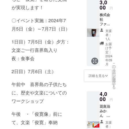
3,0
本一を
りしま
ダー】
誇って
00
す。 免
が実現します！
内容量 :
円
いま
許を有
340ml
株式会
す。 結
する協
瓶 品名
社
〇イベント実施：2024年7
いグ
力事業
: 炭酸飲
ファー
ループ
者から
料 原材
月5日（金）～7月7日（日）
ムテッ
喜界
酒類を
料名 :
支援
ク喜
は、喜
購入で
者：
糖類 ・
界 黒
界島の
きる権
1人
塩(喜界
1日目）7月5日（金）夕方：
砂糖 2
農作物
利・チ
お届
島産) ・
種
を使っ
ケット
け予
炭酸 ・
文楽ご一行喜界島入り
100gと
た産品
定：
通信販
酸味料
200g 茶
2024
をつく
売酒類
夜：食事会
・ 香料
年09
色の
ること
小売業
こ
月
パッ
で、喜
の
免許を
リ
ケージ
界島と
2日目）7月6日（土）
タ
有する
ー
が200g
農家に
ン
喜界島
詳細を見る
を
透明
恩返し
選
酒造
択
午前中 喜界島の子供たち
パッ
をした
す
（株）
る
ケージ
いとい
という
に、歴史や文楽についての
4,0
が100g
う想い
お店か
です 保
00
のも
ら直送
円
ワークショップ
存方法
と、 さ
しま
花良治
→常温
まざま
す。 品
みか
（直射
な産品
目 本格
午後 ・「俊寛像」前に
ん
日光、
を開発
焼酎 原
Premiu
高温多
してい
て、文楽「俊寛」奉納
材料名
支援
m 爽や
湿を避
ます。
黒糖(国
者：