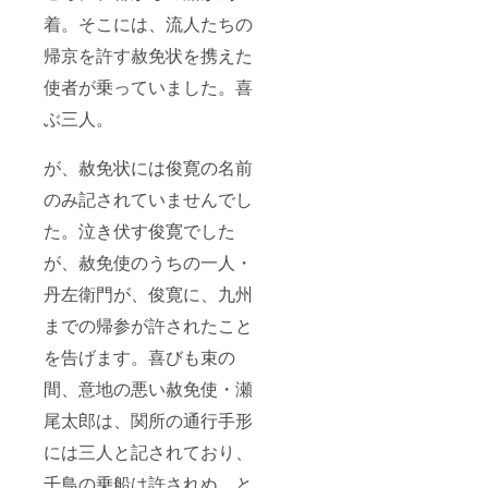
着。そこには、流人たちの
帰京を許す赦免状を携えた
使者が乗っていました。喜
ぶ三人。
が、赦免状には俊寛の名前
のみ記されていませんでし
た。泣き伏す俊寛でした
が、赦免使のうちの一人・
丹左衛門が、俊寛に、九州
までの帰参が許されたこと
を告げます。喜びも束の
間、意地の悪い赦免使・瀬
尾太郎は、関所の通行手形
には三人と記されており、
千鳥の乗船は許されぬ、と