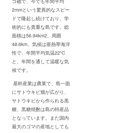
ゴ礁で、今でも年間平均
鹿児島
県大島
2mmという驚異的なスピー
郡喜界
町赤連
ドで隆起し続けており、学
2966-
術的にも貴重な島です。総
12 電話
番号
面積は56.94km2、周囲
0997-
65-
48.6km。気候は亜熱帯海洋
0251 保
存方法
性で、年間平均気温22℃
冷暗所
に保管
と、年間を通して温暖な気
してく
ださい
候です。
基幹産業は農業で、島一面
にサトウキビ畑が広がり、
サトウキビから作られる黒
糖、黒糖焼酎は島の特産品
となっています。また国内
最大のゴマの産地としても